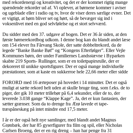
med rekordenergi og kreativitet, og det er der kommet rigtig mange
spændende rekorder ud af. Vi oplever, at børnene kommer i aviser
og ugeblade eller i radio og tv, hvor de viser deres særlige evner. Det
er vigtigt, at børn bliver set og hørt, så de bevæger sig ind i
voksenlivet med en god selvfølelse og et stort selvværd.
Du sidder med den 37. udgave af bogen. Det er 36 år siden, at den
første børnerekordbog udkom. I denne bog kan du blandt andet læse
om 154 elever fra Fårvang Skole, der satte dobbeltrekord, da de
legede “Banke Banke Bøf” og “Kongens Efterfølger”. Eller Vejle
Kommunes børn, der under Familiernes Landsstævne i Byparken
skabte 219 Sports- Rullinger, som er en toiletpapirsrulle, der er
dekoreret til unikke sportsfigurer. Der er også mange individuelle
præstationer, som at kaste en sukkerroe hele 22,66 meter eller sidde
FORORD med 16 ærteposer på hovedet i 14 minutter. Det er også
muligt at sætte rekord helt uden at skulle bruge ting, som f.eks. de to
piger, der gik 10 meter trillebør på 6,4 sekunder, eller de to, der
leverede 3.038 gange “Klappe Kage”. Ja, det er kun fantasien, der
sætter grænser. Som da to drenge fra Ærø lavede et tape-
træspåneskæg på intet mindre end 17,5 meter.
I år er der også helt nye samlinger, med blandt andet Magnus
Grønbæk, der har 85 gyserfigurer fra film og spil, eller Nicholas
Carlsen Broeng, der er en rig dreng – han har penge fra 31