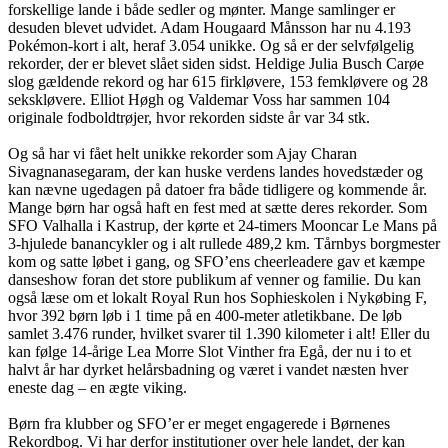
forskellige lande i både sedler og mønter. Mange samlinger er
desuden blevet udvidet. Adam Hougaard Månsson har nu 4.193
Pokémon-kort i alt, heraf 3.054 unikke. Og så er der selvfølgelig
rekorder, der er blevet slået siden sidst. Heldige Julia Busch Carøe
slog gældende rekord og har 615 firkløvere, 153 femkløvere og 28
sekskløvere. Elliot Høgh og Valdemar Voss har sammen 104
originale fodboldtrøjer, hvor rekorden sidste år var 34 stk.
Og så har vi fået helt unikke rekorder som Ajay Charan
Sivagnanasegaram, der kan huske verdens landes hovedstæder og
kan nævne ugedagen på datoer fra både tidligere og kommende år.
Mange børn har også haft en fest med at sætte deres rekorder. Som
SFO Valhalla i Kastrup, der kørte et 24-timers Mooncar Le Mans på
3-hjulede banancykler og i alt rullede 489,2 km. Tårnbys borgmester
kom og satte løbet i gang, og SFO’ens cheerleadere gav et kæmpe
danseshow foran det store publikum af venner og familie. Du kan
også læse om et lokalt Royal Run hos Sophieskolen i Nykøbing F,
hvor 392 børn løb i 1 time på en 400-meter atletikbane. De løb
samlet 3.476 runder, hvilket svarer til 1.390 kilometer i alt! Eller du
kan følge 14-årige Lea Morre Slot Vinther fra Egå, der nu i to et
halvt år har dyrket helårsbadning og været i vandet næsten hver
eneste dag – en ægte viking.
Børn fra klubber og SFO’er er meget engagerede i Børnenes
Rekordbog. Vi har derfor institutioner over hele landet, der kan