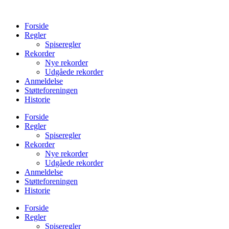
Videre
til
Forside
indhold
Regler
Spiseregler
Rekorder
Nye rekorder
Udgåede rekorder
Anmeldelse
Støtteforeningen
Historie
Forside
Regler
Spiseregler
Rekorder
Nye rekorder
Udgåede rekorder
Anmeldelse
Støtteforeningen
Historie
Forside
Regler
Spiseregler