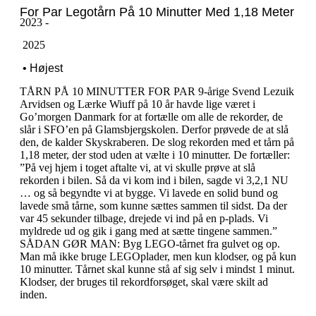
For Par Legotårn På 10 Minutter Med 1,18 Meter
2023 -
‎ ‎2025
‎ ‎• Højest
TÅRN PÅ 10 MINUTTER FOR PAR 9-årige Svend Lezuik
Arvidsen og Lærke Wiuff på 10 år havde lige været i
Go’morgen Danmark for at fortælle om alle de rekorder, de
slår i SFO’en på Glamsbjergskolen. Derfor prøvede de at slå
den, de kalder Skyskraberen. De slog rekorden med et tårn på
1,18 meter, der stod uden at vælte i 10 minutter. De fortæller:
”På vej hjem i toget aftalte vi, at vi skulle prøve at slå
rekorden i bilen. Så da vi kom ind i bilen, sagde vi 3,2,1 NU
… og så begyndte vi at bygge. Vi lavede en solid bund og
lavede små tårne, som kunne sættes sammen til sidst. Da der
var 45 sekunder tilbage, drejede vi ind på en p-plads. Vi
myldrede ud og gik i gang med at sætte tingene sammen.”
SÅDAN GØR MAN: Byg LEGO-tårnet fra gulvet og op.
Man må ikke bruge LEGOplader, men kun klodser, og på kun
10 minutter. Tårnet skal kunne stå af sig selv i mindst 1 minut.
Klodser, der bruges til rekordforsøget, skal være skilt ad
inden.