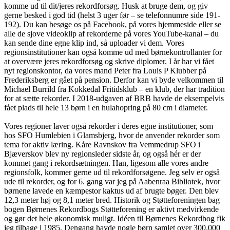
komme ud til dit/jeres rekordforsøg. Husk at bruge dem, og giv
gerne besked i god tid (helst 3 uger før – se telefonnumre side 191-
192). Du kan besøge os på Facebook, på vores hjemmeside eller se
alle de sjove videoklip af rekorderne på vores YouTube-kanal – du
kan sende dine egne klip ind, så uploader vi dem. Vores
regionsinstitutioner kan også komme ud med børnekontrollanter for
at overvære jeres rekordforsøg og skrive diplomer. I år har vi fået
nyt regionskontor, da vores mand Peter fra Louis P Klubber på
Frederiksberg er gået på pension. Derfor kan vi byde velkommen til
Michael Burrild fra Kokkedal Fritidsklub – en klub, der har tradition
for at sætte rekorder. I 2018-udgaven af BRB havde de eksempelvis
fået plads til hele 13 børn i en hulahopring på 80 cm i diameter.
Vores regioner laver også rekorder i deres egne institutioner, som
hos SFO Humlebien i Glamsbjerg, hvor de anvender rekorder som
tema for aktiv læring. Kåre Ravnskov fra Vemmedrup SFO i
Bjæverskov blev ny regionsleder sidste år, og også hér er der
kommet gang i rekordsætningen. Han, ligesom alle vores andre
regionsfolk, kommer gerne ud til rekordforsøgene. Jeg selv er også
ude til rekorder, og for 6. gang var jeg på Aabenraa Bibliotek, hvor
børnene lavede en kæmpestor kaktus ud af brugte bøger. Den blev
12,3 meter høj og 8,1 meter bred. Historik og Støtteforeningen bag
bogen Børnenes Rekordbogs Støtteforening er aktivt medvirkende
og gør det hele økonomisk muligt. Idéen til Børnenes Rekordbog fik
jeg tilbage i 1985. Dengang havde nogle børn samlet over 300.000