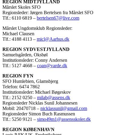
REGION MIDTJYLLAND
Mårslet Skoles SFO
Regionsleder: Jørgen Bertelsen fra Mårslet SFO
Tlf.: 6110 6819 –
bertelsen67@live.com
Mårslet Ungdomsklub Regionsleder:
Michael Clausen
Tlf.: 4188 4113 –
micl@Aarhus.dk
REGION SYDVESTJYLLAND
Samuelsgården, Oksbøl
Institutionsleder: Conny Andersen
Tlf.: 5127 4668 –
coan@varde.dk
REGION FYN
SFO Humlebien, Glamsbjerg
Telefon: 6474 7862
Institutionsleder: Michael Bøgeskov
Tlf.: 2152 0250 –
milab@assens.dk
Regionsleder Nicklas Sunil Johannesen
Mobil: 20470718 –
nicklassunil@gmail.com
Regionsleder Simon Buch Rasmussen
Tlf.: 5250 9121 –
simo49m1@assensskoler.dk
REGION KØBENHAVN
Louis P FK/UK, Frederiksberg