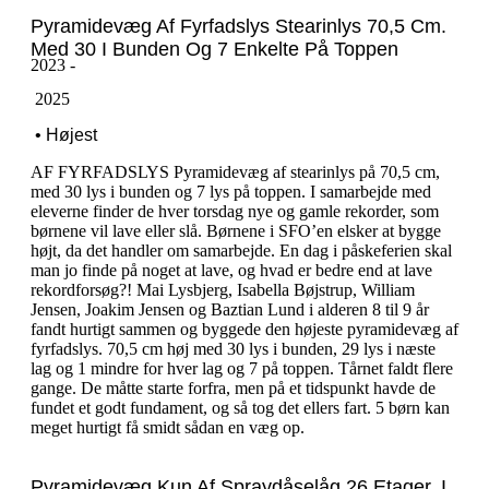
Pyramidevæg Af Fyrfadslys Stearinlys 70,5 Cm.
Med 30 I Bunden Og 7 Enkelte På Toppen
2023 -
‎ ‎2025
‎ ‎• Højest
AF FYRFADSLYS Pyramidevæg af stearinlys på 70,5 cm,
med 30 lys i bunden og 7 lys på toppen. I samarbejde med
eleverne finder de hver torsdag nye og gamle rekorder, som
børnene vil lave eller slå. Børnene i SFO’en elsker at bygge
højt, da det handler om samarbejde. En dag i påskeferien skal
man jo finde på noget at lave, og hvad er bedre end at lave
rekordforsøg?! Mai Lysbjerg, Isabella Bøjstrup, William
Jensen, Joakim Jensen og Baztian Lund i alderen 8 til 9 år
fandt hurtigt sammen og byggede den højeste pyramidevæg af
fyrfadslys. 70,5 cm høj med 30 lys i bunden, 29 lys i næste
lag og 1 mindre for hver lag og 7 på toppen. Tårnet faldt flere
gange. De måtte starte forfra, men på et tidspunkt havde de
fundet et godt fundament, og så tog det ellers fart. 5 børn kan
meget hurtigt få smidt sådan en væg op.
Pyramidevæg Kun Af Spraydåselåg 26 Etager. I