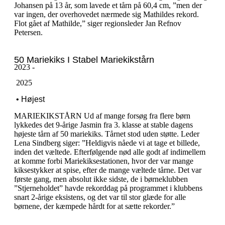
Johansen på 13 år, som lavede et tårn på 60,4 cm, ”men der
var ingen, der overhovedet nærmede sig Mathildes rekord.
Flot gået af Mathilde,” siger regionsleder Jan Refnov
Petersen.
50 Mariekiks I Stabel Mariekikstårn
2023 -
‎ ‎2025
‎ ‎• Højest
MARIEKIKSTÅRN Ud af mange forsøg fra flere børn
lykkedes det 9-årige Jasmin fra 3. klasse at stable dagens
højeste tårn af 50 mariekiks. Tårnet stod uden støtte. Leder
Lena Sindberg siger: ”Heldigvis nåede vi at tage et billede,
inden det væltede. Efterfølgende nød alle godt af indimellem
at komme forbi Mariekiksestationen, hvor der var mange
kiksestykker at spise, efter de mange væltede tårne. Det var
første gang, men absolut ikke sidste, de i børneklubben
”Stjerneholdet” havde rekorddag på programmet i klubbens
snart 2-årige eksistens, og det var til stor glæde for alle
børnene, der kæmpede hårdt for at sætte rekorder.”