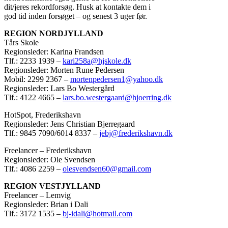
dit/jeres rekordforsøg. Husk at kontakte dem i
god tid inden forsøget – og senest 3 uger før.
REGION NORDJYLLAND
Tårs Skole
Regionsleder: Karina Frandsen
Tlf.: 2233 1939 –
kari258a@hjskole.dk
Regionsleder: Morten Rune Pedersen
Mobil: 2299 2367 –
mortenpedersen1@yahoo.dk
Regionsleder: Lars Bo Westergård
Tlf.: 4122 4665 –
lars.bo.westergaard@hjoerring.dk
HotSpot, Frederikshavn
Regionsleder: Jens Christian Bjerregaard
Tlf.: 9845 7090/6014 8337 –
jebj@frederikshavn.dk
Freelancer – Frederikshavn
Regionsleder: Ole Svendsen
Tlf.: 4086 2259 –
olesvendsen60@gmail.com
REGION VESTJYLLAND
Freelancer – Lemvig
Regionsleder: Brian i Dali
Tlf.: 3172 1535 –
bj-idali@hotmail.com