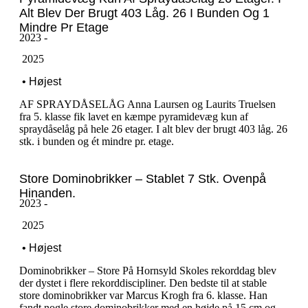
Alt Blev Der Brugt 403 Låg. 26 I Bunden Og 1
Mindre Pr Etage
2023 -
‎ ‎2025
‎ ‎• Højest
AF SPRAYDÅSELÅG Anna Laursen og Laurits Truelsen
fra 5. klasse fik lavet en kæmpe pyramidevæg kun af
spraydåselåg på hele 26 etager. I alt blev der brugt 403 låg. 26
stk. i bunden og ét mindre pr. etage.
Store Dominobrikker – Stablet 7 Stk. Ovenpå
Hinanden.
2023 -
‎ ‎2025
‎ ‎• Højest
Dominobrikker – Store På Hornsyld Skoles rekorddag blev
der dystet i flere rekorddiscipliner. Den bedste til at stable
store dominobrikker var Marcus Krogh fra 6. klasse. Han
fandt nogle store dominobrikker med en højde på 15 cm og