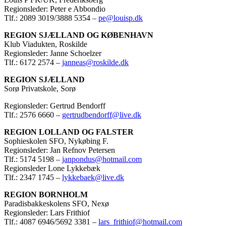
Regionsleder: Peter e Abbondio
Tlf.: 2089 3019/3888 5354 –
pe@louisp.dk
REGION SJÆLLAND OG KØBENHAVN
Klub Viadukten, Roskilde
Regionsleder: Janne Schoelzer
Tlf.: 6172 2574 –
janneas@roskilde.dk
REGION SJÆLLAND
Sorø Privatskole, Sorø
Regionsleder: Gertrud Bendorff
Tlf.: 2576 6660 –
gertrudbendorff@live.dk
REGION LOLLAND OG FALSTER
Sophieskolen SFO, Nykøbing F.
Regionsleder: Jan Refnov Petersen
Tlf.: 5174 5198 –
janpondus@hotmail.com
Regionsleder Lone Lykkebæk
Tlf.: 2347 1745 –
lykkebaek@live.dk
REGION BORNHOLM
Paradisbakkeskolens SFO, Nexø
Regionsleder: Lars Frithiof
Tlf.: 4087 6946/5692 3381 –
lars_frithiof@hotmail.com