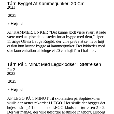
Tårn Bygget Af Kammerjunker: 20 Cm
2023 -
‎ ‎2025
‎ ‎• Højest
AF KAMMERJUNKER ”Det kunne godt være svært at lade
være med at spise dem i stedet for at bygge med dem,” siger
11-årige Olivia Lauge Røgild, der ville prøve at se, hvor højt
et tårn hun kunne bygge af kammerjunker. Det lykkedes med
stor koncentration at bringe et 20 cm højt tårn i balance.
Tårn På 1 Minut Med Legoklodser I Størrelsen
2×2
2023 -
‎ ‎2025
‎ ‎• Højest
AF LEGO PÅ 1 MINUT Til skolefesten på Sophieskolen
skulle der sættes rekorder i LEGO. Her skulle der bygges det
højeste tårn på 1 minut med LEGO-klodser i størrelsen 2 × 2.
Der var mange, der ville udfordre Mathilde Ingeborg Elsborg