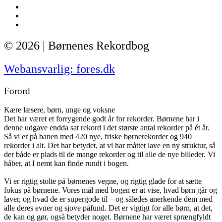
© 2026 | Børnenes Rekordbog
Webansvarlig: fores.dk
Forord
Kære læsere, børn, unge og voksne
Det har været et forrygende godt år for rekorder. Børnene har i
denne udgave endda sat rekord i det største antal rekorder på ét år.
Så vi er på banen med 420 nye, friske børnerekorder og 940
rekorder i alt. Det har betydet, at vi har måttet lave en ny struktur, så
der både er plads til de mange rekorder og til alle de nye billeder. Vi
håber, at I nemt kan finde rundt i bogen.
Vi er rigtig stolte på børnenes vegne, og rigtig glade for at sætte
fokus på børnene. Vores mål med bogen er at vise, hvad børn går og
laver, og hvad de er supergode til – og således anerkende dem med
alle deres evner og sjove påfund. Det er vigtigt for alle børn, at det,
de kan og gør, også betyder noget. Børnene har været sprængfyldt