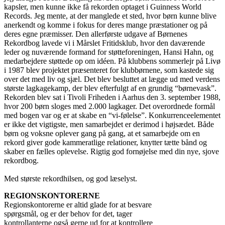
kapsler, men kunne ikke få rekorden optaget i Guinness World
Records. Jeg mente, at der manglede et sted, hvor børn kunne blive
anerkendt og komme i fokus for deres mange præstationer og på
deres egne præmisser. Den allerførste udgave af Børnenes
Rekordbog lavede vi i Mårslet Fritidsklub, hvor den daværende
leder og nuværende formand for støtteforeningen, Hansi Hahn, og
medarbejdere støttede op om idéen. På klubbens sommerlejr på Livø
i 1987 blev projektet præsenteret for klubbørnene, som kastede sig
over det med liv og sjæl. Det blev besluttet at lægge ud med verdens
største lagkagekamp, der blev efterfulgt af en grundig “børnevask”.
Rekorden blev sat i Tivoli Friheden i Aarhus den 3. september 1988,
hvor 200 børn sloges med 2.000 lagkager. Det overordnede formål
med bogen var og er at skabe en “vi-følelse”. Konkurrenceelementet
er ikke det vigtigste, men samarbejdet er derimod i højsædet. Både
børn og voksne oplever gang på gang, at et samarbejde om en
rekord giver gode kammeratlige relationer, knytter tætte bånd og
skaber en fælles oplevelse. Rigtig god fornøjelse med din nye, sjove
rekordbog.
Med største rekordhilsen, og god læselyst.
REGIONSKONTORERNE
Regionskontorerne er altid glade for at besvare
spørgsmål, og er der behov for det, tager
kontrollanterne også gerne ud for at kontrollere