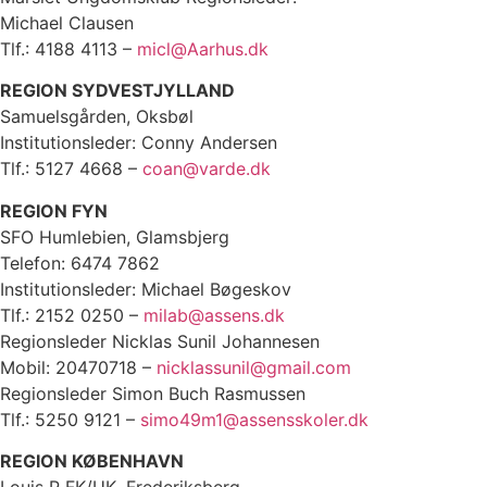
Michael Clausen
Tlf.: 4188 4113 –
micl@Aarhus.dk
REGION SYDVESTJYLLAND
Samuelsgården, Oksbøl
Institutionsleder: Conny Andersen
Tlf.: 5127 4668 –
coan@varde.dk
REGION FYN
SFO Humlebien, Glamsbjerg
Telefon: 6474 7862
Institutionsleder: Michael Bøgeskov
Tlf.: 2152 0250 –
milab@assens.dk
Regionsleder Nicklas Sunil Johannesen
Mobil: 20470718 –
nicklassunil@gmail.com
Regionsleder Simon Buch Rasmussen
Tlf.: 5250 9121 –
simo49m1@assensskoler.dk
REGION KØBENHAVN
Louis P FK/UK, Frederiksberg