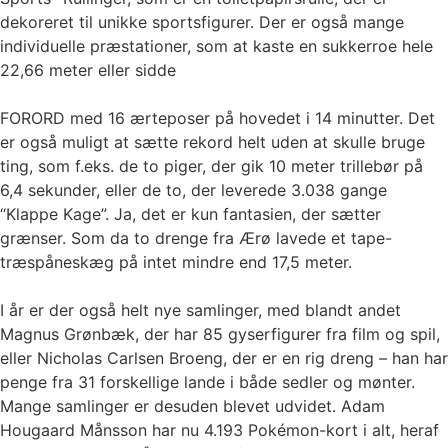
dekoreret til unikke sportsfigurer. Der er også mange
individuelle præstationer, som at kaste en sukkerroe hele
22,66 meter eller sidde
FORORD med 16 ærteposer på hovedet i 14 minutter. Det
er også muligt at sætte rekord helt uden at skulle bruge
ting, som f.eks. de to piger, der gik 10 meter trillebør på
6,4 sekunder, eller de to, der leverede 3.038 gange
“Klappe Kage”. Ja, det er kun fantasien, der sætter
grænser. Som da to drenge fra Ærø lavede et tape-
træspåneskæg på intet mindre end 17,5 meter.
I år er der også helt nye samlinger, med blandt andet
Magnus Grønbæk, der har 85 gyserfigurer fra film og spil,
eller Nicholas Carlsen Broeng, der er en rig dreng – han har
penge fra 31 forskellige lande i både sedler og mønter.
Mange samlinger er desuden blevet udvidet. Adam
Hougaard Månsson har nu 4.193 Pokémon-kort i alt, heraf