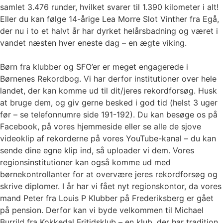
samlet 3.476 runder, hvilket svarer til 1.390 kilometer i alt!
Eller du kan følge 14-årige Lea Morre Slot Vinther fra Egå,
der nu i to et halvt år har dyrket helårsbadning og været i
vandet næsten hver eneste dag – en ægte viking.
Børn fra klubber og SFO’er er meget engagerede i
Børnenes Rekordbog. Vi har derfor institutioner over hele
landet, der kan komme ud til dit/jeres rekordforsøg. Husk
at bruge dem, og giv gerne besked i god tid (helst 3 uger
før – se telefonnumre side 191-192). Du kan besøge os på
Facebook, på vores hjemmeside eller se alle de sjove
videoklip af rekorderne på vores YouTube-kanal – du kan
sende dine egne klip ind, så uploader vi dem. Vores
regionsinstitutioner kan også komme ud med
børnekontrollanter for at overvære jeres rekordforsøg og
skrive diplomer. I år har vi fået nyt regionskontor, da vores
mand Peter fra Louis P Klubber på Frederiksberg er gået
på pension. Derfor kan vi byde velkommen til Michael
Burrild fra Kokkedal Fritidsklub – en klub, der har tradition