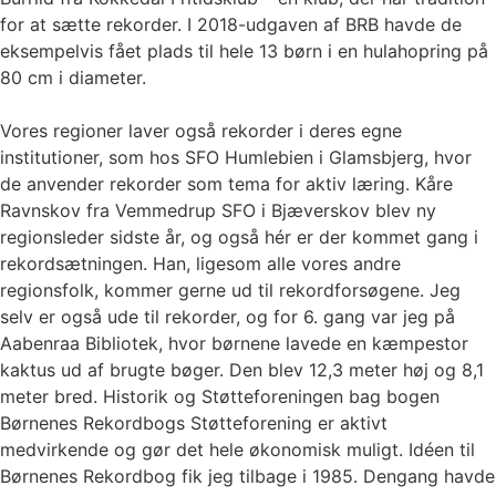
for at sætte rekorder. I 2018-udgaven af BRB havde de
eksempelvis fået plads til hele 13 børn i en hulahopring på
80 cm i diameter.
Vores regioner laver også rekorder i deres egne
institutioner, som hos SFO Humlebien i Glamsbjerg, hvor
de anvender rekorder som tema for aktiv læring. Kåre
Ravnskov fra Vemmedrup SFO i Bjæverskov blev ny
regionsleder sidste år, og også hér er der kommet gang i
rekordsætningen. Han, ligesom alle vores andre
regionsfolk, kommer gerne ud til rekordforsøgene. Jeg
selv er også ude til rekorder, og for 6. gang var jeg på
Aabenraa Bibliotek, hvor børnene lavede en kæmpestor
kaktus ud af brugte bøger. Den blev 12,3 meter høj og 8,1
meter bred. Historik og Støtteforeningen bag bogen
Børnenes Rekordbogs Støtteforening er aktivt
medvirkende og gør det hele økonomisk muligt. Idéen til
Børnenes Rekordbog fik jeg tilbage i 1985. Dengang havde