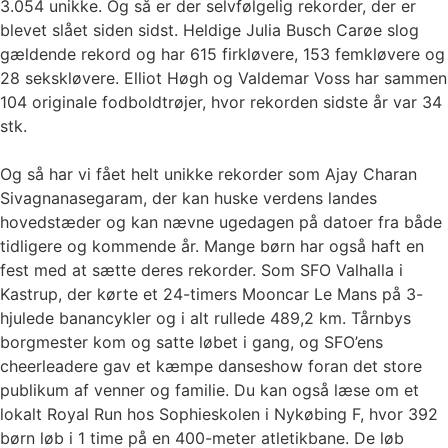
3.054 unikke. Og så er der selvfølgelig rekorder, der er
blevet slået siden sidst. Heldige Julia Busch Carøe slog
gældende rekord og har 615 firkløvere, 153 femkløvere og
28 sekskløvere. Elliot Høgh og Valdemar Voss har sammen
104 originale fodboldtrøjer, hvor rekorden sidste år var 34
stk.
Og så har vi fået helt unikke rekorder som Ajay Charan
Sivagnanasegaram, der kan huske verdens landes
hovedstæder og kan nævne ugedagen på datoer fra både
tidligere og kommende år. Mange børn har også haft en
fest med at sætte deres rekorder. Som SFO Valhalla i
Kastrup, der kørte et 24-timers Mooncar Le Mans på 3-
hjulede banancykler og i alt rullede 489,2 km. Tårnbys
borgmester kom og satte løbet i gang, og SFO’ens
cheerleadere gav et kæmpe danseshow foran det store
publikum af venner og familie. Du kan også læse om et
lokalt Royal Run hos Sophieskolen i Nykøbing F, hvor 392
børn løb i 1 time på en 400-meter atletikbane. De løb