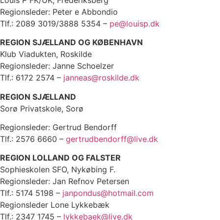
Regionsleder: Peter e Abbondio
Tlf.: 2089 3019/3888 5354 –
pe@louisp.dk
REGION SJÆLLAND OG KØBENHAVN
Klub Viadukten, Roskilde
Regionsleder: Janne Schoelzer
Tlf.: 6172 2574 –
janneas@roskilde.dk
REGION SJÆLLAND
Sorø Privatskole, Sorø
Regionsleder: Gertrud Bendorff
Tlf.: 2576 6660 –
gertrudbendorff@live.dk
REGION LOLLAND OG FALSTER
Sophieskolen SFO, Nykøbing F.
Regionsleder: Jan Refnov Petersen
Tlf.: 5174 5198 –
janpondus@hotmail.com
Regionsleder Lone Lykkebæk
Tlf.: 2347 1745 –
lykkebaek@live.dk