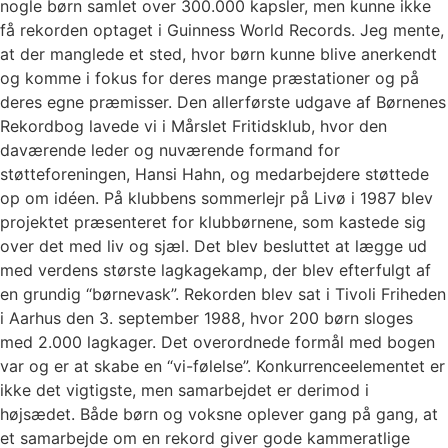
nogle børn samlet over 300.000 kapsler, men kunne ikke
få rekorden optaget i Guinness World Records. Jeg mente,
at der manglede et sted, hvor børn kunne blive anerkendt
og komme i fokus for deres mange præstationer og på
deres egne præmisser. Den allerførste udgave af Børnenes
Rekordbog lavede vi i Mårslet Fritidsklub, hvor den
daværende leder og nuværende formand for
støtteforeningen, Hansi Hahn, og medarbejdere støttede
op om idéen. På klubbens sommerlejr på Livø i 1987 blev
projektet præsenteret for klubbørnene, som kastede sig
over det med liv og sjæl. Det blev besluttet at lægge ud
med verdens største lagkagekamp, der blev efterfulgt af
en grundig “børnevask”. Rekorden blev sat i Tivoli Friheden
i Aarhus den 3. september 1988, hvor 200 børn sloges
med 2.000 lagkager. Det overordnede formål med bogen
var og er at skabe en “vi-følelse”. Konkurrenceelementet er
ikke det vigtigste, men samarbejdet er derimod i
højsædet. Både børn og voksne oplever gang på gang, at
et samarbejde om en rekord giver gode kammeratlige