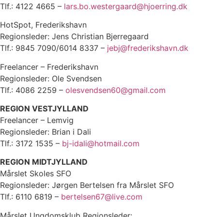
Tlf.: 4122 4665 –
lars.bo.westergaard@hjoerring.dk
HotSpot, Frederikshavn
Regionsleder: Jens Christian Bjerregaard
Tlf.: 9845 7090/6014 8337 –
jebj@frederikshavn.dk
Freelancer – Frederikshavn
Regionsleder: Ole Svendsen
Tlf.: 4086 2259 –
olesvendsen60@gmail.com
REGION VESTJYLLAND
Freelancer – Lemvig
Regionsleder: Brian i Dali
Tlf.: 3172 1535 –
bj-idali@hotmail.com
REGION MIDTJYLLAND
Mårslet Skoles SFO
Regionsleder: Jørgen Bertelsen fra Mårslet SFO
Tlf.: 6110 6819 –
bertelsen67@live.com
Mårslet Ungdomsklub Regionsleder: