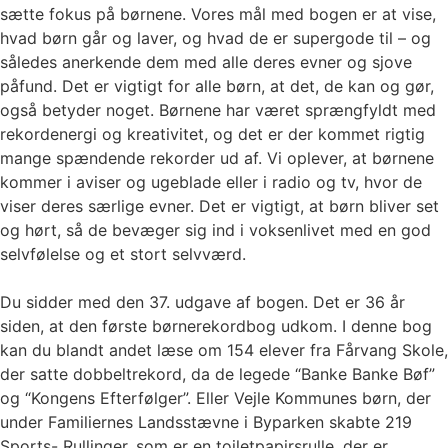
sætte fokus på børnene. Vores mål med bogen er at vise,
hvad børn går og laver, og hvad de er supergode til – og
således anerkende dem med alle deres evner og sjove
påfund. Det er vigtigt for alle børn, at det, de kan og gør,
også betyder noget. Børnene har været sprængfyldt med
rekordenergi og kreativitet, og det er der kommet rigtig
mange spændende rekorder ud af. Vi oplever, at børnene
kommer i aviser og ugeblade eller i radio og tv, hvor de
viser deres særlige evner. Det er vigtigt, at børn bliver set
og hørt, så de bevæger sig ind i voksenlivet med en god
selvfølelse og et stort selvværd.
Du sidder med den 37. udgave af bogen. Det er 36 år
siden, at den første børnerekordbog udkom. I denne bog
kan du blandt andet læse om 154 elever fra Fårvang Skole,
der satte dobbeltrekord, da de legede “Banke Banke Bøf”
og “Kongens Efterfølger”. Eller Vejle Kommunes børn, der
under Familiernes Landsstævne i Byparken skabte 219
Sports- Rullinger, som er en toiletpapirsrulle, der er