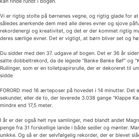
kan finde rundt i bogen.
Vi er rigtig stolte på børnenes vegne, og rigtig glade for
således anerkende dem med alle deres evner og sjove påfun
rekordenergi og kreativitet, og det er der kommet rigtig m
deres særlige evner. Det er vigtigt, at børn bliver set og 
Du sidder med den 37. udgave af bogen. Det er 36 år side
satte dobbeltrekord, da de legede “Banke Banke Bøf” og “
Rullinger, som er en toiletpapirsrulle, der er dekoreret til
sidde
FORORD med 16 ærteposer på hovedet i 14 minutter. Det er og
sekunder, eller de to, der leverede 3.038 gange “Klappe K
mindre end 17,5 meter.
I år er der også helt nye samlinger, med blandt andet Magnu
penge fra 31 forskellige lande i både sedler og mønter. 
unikke. Og så er der selvfølgelig rekorder, der er blevet s