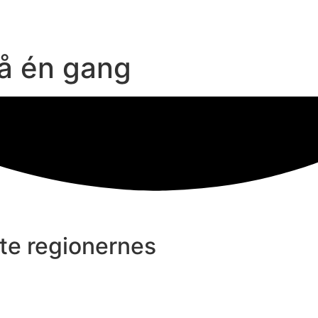
å én gang
kte regionernes