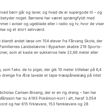
 hvad børn går og laver, og hvad de er supergode til – og
så betyder noget. Børnene har været sprængfyldt med
r i aviser og ugeblade eller i radio og tv, hvor de viser
else og et stort selvværd.
 blandt andet læse om 154 elever fra Fårvang Skole, der
r Familiernes Landsstævne i Byparken skabte 219 Sports-
tioner, som at kaste en sukkerroe hele 22,66 meter eller
om f.eks. de to piger, der gik 10 meter trillebør på 6,4
 to drenge fra Ærø lavede et tape-træspåneskæg på intet
Nicholas Carlsen Broeng, der er en rig dreng – han har
Månsson har nu 4.193 Pokémon-kort i alt, heraf 3.054
ekord og har 615 firkløvere, 153 femkløvere og 28