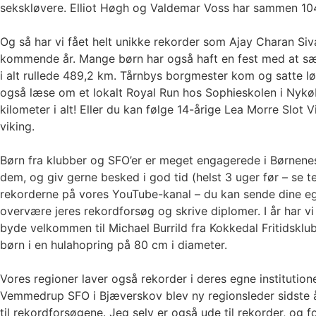
sekskløvere. Elliot Høgh og Valdemar Voss har sammen 104 o
Og så har vi fået helt unikke rekorder som Ajay Charan 
kommende år. Mange børn har også haft en fest med at sæt
i alt rullede 489,2 km. Tårnbys borgmester kom og satte 
også læse om et lokalt Royal Run hos Sophieskolen i Nykøbi
kilometer i alt! Eller du kan følge 14-årige Lea Morre Slot
viking.
Børn fra klubber og SFO’er er meget engagerede i Børnenes 
dem, og giv gerne besked i god tid (helst 3 uger før – se 
rekorderne på vores YouTube-kanal – du kan sende dine egn
overvære jeres rekordforsøg og skrive diplomer. I år har v
byde velkommen til Michael Burrild fra Kokkedal Fritidsklub
børn i en hulahopring på 80 cm i diameter.
Vores regioner laver også rekorder i deres egne instituti
Vemmedrup SFO i Bjæverskov blev ny regionsleder sidste å
til rekordforsøgene. Jeg selv er også ude til rekorder, og