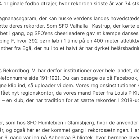
riginale fodboldtrøjer, hvor rekorden sidste år var 34 stk
Sivagnanasegaram, der kan huske verdens landes hovedstæd
te deres rekorder. Som SFO Valhalla i Kastrup, der kørte
løbet i gang, og SFO’ens cheerleadere gav et kæmpe danses
ng F, hvor 392 børn løb i 1 time på en 400-meter atletikban
 Vinther fra Egå, der nu i to et halvt år har dyrket helårsb
Rekordbog. Vi har derfor institutioner over hele landet, d
telefonnumre side 191-192). Du kan besøge os på Facebook, 
e klip ind, så uploader vi dem. Vores regionsinstitutione
i fået nyt regionskontor, da vores mand Peter fra Louis P K
 – en klub, der har tradition for at sætte rekorder. I 2018
oner, som hos SFO Humlebien i Glamsbjerg, hvor de anvender
r, og også hér er der kommet gang i rekordsætningen. Han
 for 6. gang var jeg på Aabenraa Bibliotek, hvor børnene l