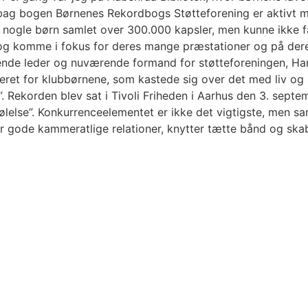
 bag bogen Børnenes Rekordbogs Støtteforening er aktivt m
 nogle børn samlet over 300.000 kapsler, men kunne ikke f
 og komme i fokus for deres mange præstationer og på der
rende leder og nuværende formand for støtteforeningen, H
eret for klubbørnene, som kastede sig over det med liv og 
”. Rekorden blev sat i Tivoli Friheden i Aarhus den 3. sep
ølelse”. Konkurrenceelementet er ikke det vigtigste, men 
 gode kammeratlige relationer, knytter tætte bånd og skabe