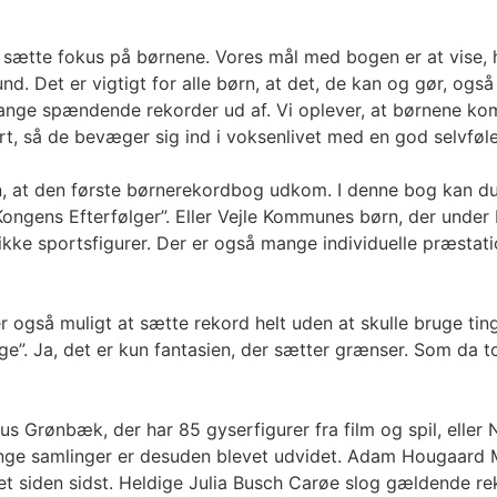
 at sætte fokus på børnene. Vores mål med bogen er at vise,
d. Det er vigtigt for alle børn, at det, de kan og gør, og
ange spændende rekorder ud af. Vi oplever, at børnene komme
hørt, så de bevæger sig ind i voksenlivet med en god selvføl
n, at den første børnerekordbog udkom. I denne bog kan du
Kongens Efterfølger”. Eller Vejle Kommunes børn, der unde
 unikke sportsfigurer. Der er også mange individuelle præsta
så muligt at sætte rekord helt uden at skulle bruge ting, s
age”. Ja, det er kun fantasien, der sætter grænser. Som da
s Grønbæk, der har 85 gyserfigurer fra film og spil, eller 
Mange samlinger er desuden blevet udvidet. Adam Hougaard 
lået siden sidst. Heldige Julia Busch Carøe slog gældende r