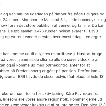
.
er og kan nævne ugedagen på datoer fra både tidligere og
 et 24-timers Mooncar Le Mans på 3-hjulede banancykler og
how foran det store publikum af venner og familie. Du kan
e. De løb samlet 3.476 runder, hvilket svarer til 1.390
adning og været i vandet næsten hver eneste dag – en ægte
er kan komme ud til dit/jeres rekordforsøg. Husk at bruge
på vores hjemmeside eller se alle de sjove videoklip af
r kan også komme ud med børnekontrollanter for at
lubber på Frederiksberg er gået på pension. Derfor kan vi
-udgaven af BRB havde de eksempelvis fået plads til hele 13
 rekorder som tema for aktiv læring. Kåre Ravnskov fra
, ligesom alle vores andre regionsfolk, kommer gerne ud
avede en kæmpestor kaktus ud af brugte bøger. Den blev 12,3