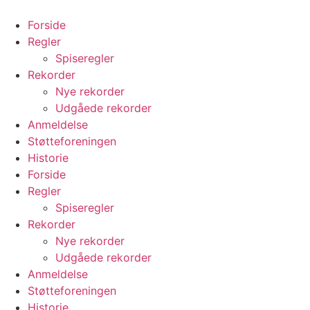
Videre
til
Forside
indhold
Regler
Spiseregler
Rekorder
Nye rekorder
Udgåede rekorder
Anmeldelse
Støtteforeningen
Historie
Forside
Regler
Spiseregler
Rekorder
Nye rekorder
Udgåede rekorder
Anmeldelse
Støtteforeningen
Historie