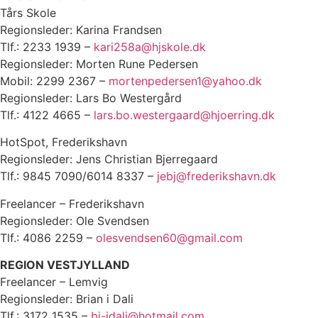
Tårs Skole
Regionsleder: Karina Frandsen
Tlf.: 2233 1939 –
kari258a@hjskole.dk
Regionsleder: Morten Rune Pedersen
Mobil: 2299 2367 –
mortenpedersen1@yahoo.dk
Regionsleder: Lars Bo Westergård
Tlf.: 4122 4665 –
lars.bo.westergaard@hjoerring.dk
HotSpot, Frederikshavn
Regionsleder: Jens Christian Bjerregaard
Tlf.: 9845 7090/6014 8337 –
jebj@frederikshavn.dk
Freelancer – Frederikshavn
Regionsleder: Ole Svendsen
Tlf.: 4086 2259 –
olesvendsen60@gmail.com
REGION VESTJYLLAND
Freelancer – Lemvig
Regionsleder: Brian i Dali
Tlf.: 3172 1535 –
bj-idali@hotmail.com