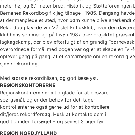
meter høj og 8,1 meter bred. Historik og Støtteforeningen
Børnenes Rekordbog fik jeg tilbage i 1985. Dengang havde
at der manglede et sted, hvor børn kunne blive anerkendt
Rekordbog lavede vi i Mårslet Fritidsklub, hvor den davæ
klubbens sommerlejr på Livø i 1987 blev projektet præsent
lagkagekamp, der blev efterfulgt af en grundig “børnevask
overordnede formål med bogen var og er at skabe en “vi-f
oplever gang på gang, at et samarbejde om en rekord giver
sjove rekordbog.
Med største rekordhilsen, og god læselyst.
REGIONSKONTORERNE
Regionskontorerne er altid glade for at besvare
spørgsmål, og er der behov for det, tager
kontrollanterne også gerne ud for at kontrollere
dit/jeres rekordforsøg. Husk at kontakte dem i
god tid inden forsøget – og senest 3 uger før.
REGION NORDJYLLAND