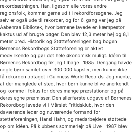
rekordsætningen. Han, ligesom alle vores andre
regionsfolk, kommer gerne ud til rekordforsøgene. Jeg
selv er også ude til rekorder, og for 6. gang var jeg på
Aabenraa Bibliotek, hvor børnene lavede en kæmpestor
kaktus ud af brugte bøger. Den blev 12,3 meter høj og 8,1
meter bred. Historik og Støtteforeningen bag bogen
Børnenes Rekordbogs Støtteforening er aktivt
medvirkende og gør det hele økonomisk muligt. Idéen til
Børnenes Rekordbog fik jeg tilbage i 1985. Dengang havde
nogle børn samlet over 300.000 kapsler, men kunne ikke
få rekorden optaget i Guinness World Records. Jeg mente,
at der manglede et sted, hvor børn kunne blive anerkendt
og komme i fokus for deres mange præstationer og på
deres egne præmisser. Den allerførste udgave af Børnenes
Rekordbog lavede vi i Mårslet Fritidsklub, hvor den
daværende leder og nuværende formand for
støtteforeningen, Hansi Hahn, og medarbejdere støttede
op om idéen. På klubbens sommerlejr på Livø i 1987 blev