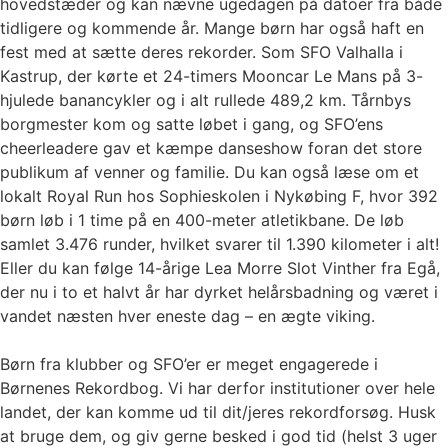
hovedstæder og kan nævne ugedagen på datoer fra både
tidligere og kommende år. Mange børn har også haft en
fest med at sætte deres rekorder. Som SFO Valhalla i
Kastrup, der kørte et 24-timers Mooncar Le Mans på 3-
hjulede banancykler og i alt rullede 489,2 km. Tårnbys
borgmester kom og satte løbet i gang, og SFO’ens
cheerleadere gav et kæmpe danseshow foran det store
publikum af venner og familie. Du kan også læse om et
lokalt Royal Run hos Sophieskolen i Nykøbing F, hvor 392
børn løb i 1 time på en 400-meter atletikbane. De løb
samlet 3.476 runder, hvilket svarer til 1.390 kilometer i alt!
Eller du kan følge 14-årige Lea Morre Slot Vinther fra Egå,
der nu i to et halvt år har dyrket helårsbadning og været i
vandet næsten hver eneste dag – en ægte viking.
Børn fra klubber og SFO’er er meget engagerede i
Børnenes Rekordbog. Vi har derfor institutioner over hele
landet, der kan komme ud til dit/jeres rekordforsøg. Husk
at bruge dem, og giv gerne besked i god tid (helst 3 uger