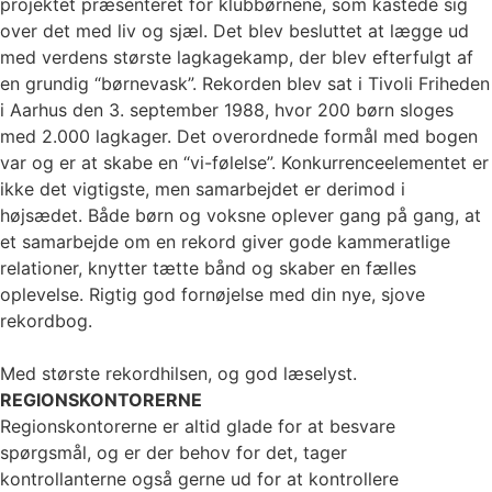
projektet præsenteret for klubbørnene, som kastede sig
over det med liv og sjæl. Det blev besluttet at lægge ud
med verdens største lagkagekamp, der blev efterfulgt af
en grundig “børnevask”. Rekorden blev sat i Tivoli Friheden
i Aarhus den 3. september 1988, hvor 200 børn sloges
med 2.000 lagkager. Det overordnede formål med bogen
var og er at skabe en “vi-følelse”. Konkurrenceelementet er
ikke det vigtigste, men samarbejdet er derimod i
højsædet. Både børn og voksne oplever gang på gang, at
et samarbejde om en rekord giver gode kammeratlige
relationer, knytter tætte bånd og skaber en fælles
oplevelse. Rigtig god fornøjelse med din nye, sjove
rekordbog.
Med største rekordhilsen, og god læselyst.
REGIONSKONTORERNE
Regionskontorerne er altid glade for at besvare
spørgsmål, og er der behov for det, tager
kontrollanterne også gerne ud for at kontrollere