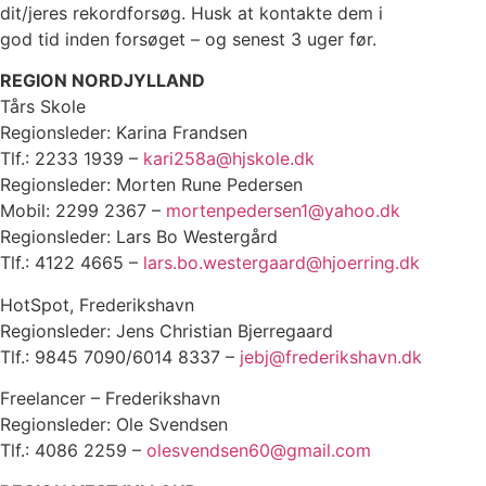
dit/jeres rekordforsøg. Husk at kontakte dem i
god tid inden forsøget – og senest 3 uger før.
REGION NORDJYLLAND
Tårs Skole
Regionsleder: Karina Frandsen
Tlf.: 2233 1939 –
kari258a@hjskole.dk
Regionsleder: Morten Rune Pedersen
Mobil: 2299 2367 –
mortenpedersen1@yahoo.dk
Regionsleder: Lars Bo Westergård
Tlf.: 4122 4665 –
lars.bo.westergaard@hjoerring.dk
HotSpot, Frederikshavn
Regionsleder: Jens Christian Bjerregaard
Tlf.: 9845 7090/6014 8337 –
jebj@frederikshavn.dk
Freelancer – Frederikshavn
Regionsleder: Ole Svendsen
Tlf.: 4086 2259 –
olesvendsen60@gmail.com