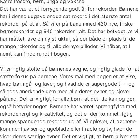
Kære læsere, børn, unge og voksne
Det har været et forrygende godt år for rekorder. Børnene
har i denne udgave endda sat rekord i det største antal
rekorder på ét år. Så vi er på banen med 420 nye, friske
børnerekorder og 940 rekorder i alt. Det har betydet, at vi
har måttet lave en ny struktur, så der både er plads til de
mange rekorder og til alle de nye billeder. Vi håber, at I
nemt kan finde rundt i bogen.
Vi er rigtig stolte på børnenes vegne, og rigtig glade for at
sætte fokus på børnene. Vores mål med bogen er at vise,
hvad børn går og laver, og hvad de er supergode til – og
således anerkende dem med alle deres evner og sjove
påfund. Det er vigtigt for alle børn, at det, de kan og gør,
også betyder noget. Børnene har været sprængfyldt med
rekordenergi og kreativitet, og det er der kommet rigtig
mange spændende rekorder ud af. Vi oplever, at børnene
kommer i aviser og ugeblade eller i radio og tv, hvor de
viser deres særlige evner. Det er vigtigt, at børn bliver set