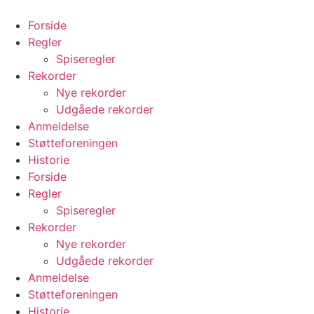
Videre
til
Forside
indhold
Regler
Spiseregler
Rekorder
Nye rekorder
Udgåede rekorder
Anmeldelse
Støtteforeningen
Historie
Forside
Regler
Spiseregler
Rekorder
Nye rekorder
Udgåede rekorder
Anmeldelse
Støtteforeningen
Historie