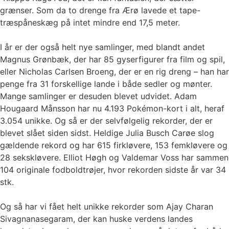
grænser. Som da to drenge fra Ærø lavede et tape-
træspåneskæg på intet mindre end 17,5 meter.
I år er der også helt nye samlinger, med blandt andet
Magnus Grønbæk, der har 85 gyserfigurer fra film og spil,
eller Nicholas Carlsen Broeng, der er en rig dreng – han har
penge fra 31 forskellige lande i både sedler og mønter.
Mange samlinger er desuden blevet udvidet. Adam
Hougaard Månsson har nu 4.193 Pokémon-kort i alt, heraf
3.054 unikke. Og så er der selvfølgelig rekorder, der er
blevet slået siden sidst. Heldige Julia Busch Carøe slog
gældende rekord og har 615 firkløvere, 153 femkløvere og
28 sekskløvere. Elliot Høgh og Valdemar Voss har sammen
104 originale fodboldtrøjer, hvor rekorden sidste år var 34
stk.
Og så har vi fået helt unikke rekorder som Ajay Charan
Sivagnanasegaram, der kan huske verdens landes