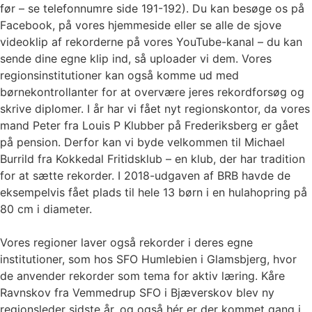
før – se telefonnumre side 191-192). Du kan besøge os på
Facebook, på vores hjemmeside eller se alle de sjove
videoklip af rekorderne på vores YouTube-kanal – du kan
sende dine egne klip ind, så uploader vi dem. Vores
regionsinstitutioner kan også komme ud med
børnekontrollanter for at overvære jeres rekordforsøg og
skrive diplomer. I år har vi fået nyt regionskontor, da vores
mand Peter fra Louis P Klubber på Frederiksberg er gået
på pension. Derfor kan vi byde velkommen til Michael
Burrild fra Kokkedal Fritidsklub – en klub, der har tradition
for at sætte rekorder. I 2018-udgaven af BRB havde de
eksempelvis fået plads til hele 13 børn i en hulahopring på
80 cm i diameter.
Vores regioner laver også rekorder i deres egne
institutioner, som hos SFO Humlebien i Glamsbjerg, hvor
de anvender rekorder som tema for aktiv læring. Kåre
Ravnskov fra Vemmedrup SFO i Bjæverskov blev ny
regionsleder sidste år, og også hér er der kommet gang i