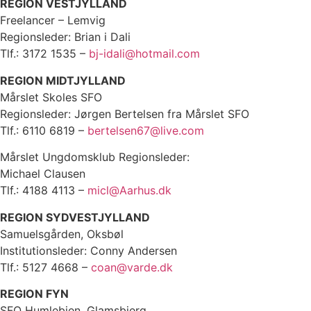
REGION VESTJYLLAND
Freelancer – Lemvig
Regionsleder: Brian i Dali
Tlf.: 3172 1535 –
bj-idali@hotmail.com
REGION MIDTJYLLAND
Mårslet Skoles SFO
Regionsleder: Jørgen Bertelsen fra Mårslet SFO
Tlf.: 6110 6819 –
bertelsen67@live.com
Mårslet Ungdomsklub Regionsleder:
Michael Clausen
Tlf.: 4188 4113 –
micl@Aarhus.dk
REGION SYDVESTJYLLAND
Samuelsgården, Oksbøl
Institutionsleder: Conny Andersen
Tlf.: 5127 4668 –
coan@varde.dk
REGION FYN
SFO Humlebien, Glamsbjerg