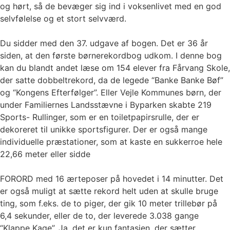
og hørt, så de bevæger sig ind i voksenlivet med en god
selvfølelse og et stort selvværd.
Du sidder med den 37. udgave af bogen. Det er 36 år
siden, at den første børnerekordbog udkom. I denne bog
kan du blandt andet læse om 154 elever fra Fårvang Skole,
der satte dobbeltrekord, da de legede “Banke Banke Bøf”
og “Kongens Efterfølger”. Eller Vejle Kommunes børn, der
under Familiernes Landsstævne i Byparken skabte 219
Sports- Rullinger, som er en toiletpapirsrulle, der er
dekoreret til unikke sportsfigurer. Der er også mange
individuelle præstationer, som at kaste en sukkerroe hele
22,66 meter eller sidde
FORORD med 16 ærteposer på hovedet i 14 minutter. Det
er også muligt at sætte rekord helt uden at skulle bruge
ting, som f.eks. de to piger, der gik 10 meter trillebør på
6,4 sekunder, eller de to, der leverede 3.038 gange
“Klappe Kage”. Ja, det er kun fantasien, der sætter