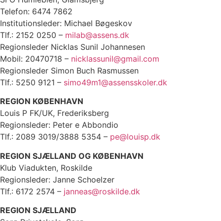
Telefon: 6474 7862
Institutionsleder: Michael Bøgeskov
Tlf.: 2152 0250 –
milab@assens.dk
Regionsleder Nicklas Sunil Johannesen
Mobil: 20470718 –
nicklassunil@gmail.com
Regionsleder Simon Buch Rasmussen
Tlf.: 5250 9121 –
simo49m1@assensskoler.dk
REGION KØBENHAVN
Louis P FK/UK, Frederiksberg
Regionsleder: Peter e Abbondio
Tlf.: 2089 3019/3888 5354 –
pe@louisp.dk
REGION SJÆLLAND OG KØBENHAVN
Klub Viadukten, Roskilde
Regionsleder: Janne Schoelzer
Tlf.: 6172 2574 –
janneas@roskilde.dk
REGION SJÆLLAND