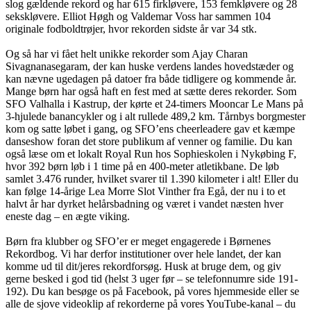
slog gældende rekord og har 615 firkløvere, 153 femkløvere og 28
sekskløvere. Elliot Høgh og Valdemar Voss har sammen 104
originale fodboldtrøjer, hvor rekorden sidste år var 34 stk.
Og så har vi fået helt unikke rekorder som Ajay Charan
Sivagnanasegaram, der kan huske verdens landes hovedstæder og
kan nævne ugedagen på datoer fra både tidligere og kommende år.
Mange børn har også haft en fest med at sætte deres rekorder. Som
SFO Valhalla i Kastrup, der kørte et 24-timers Mooncar Le Mans på
3-hjulede banancykler og i alt rullede 489,2 km. Tårnbys borgmester
kom og satte løbet i gang, og SFO’ens cheerleadere gav et kæmpe
danseshow foran det store publikum af venner og familie. Du kan
også læse om et lokalt Royal Run hos Sophieskolen i Nykøbing F,
hvor 392 børn løb i 1 time på en 400-meter atletikbane. De løb
samlet 3.476 runder, hvilket svarer til 1.390 kilometer i alt! Eller du
kan følge 14-årige Lea Morre Slot Vinther fra Egå, der nu i to et
halvt år har dyrket helårsbadning og været i vandet næsten hver
eneste dag – en ægte viking.
Børn fra klubber og SFO’er er meget engagerede i Børnenes
Rekordbog. Vi har derfor institutioner over hele landet, der kan
komme ud til dit/jeres rekordforsøg. Husk at bruge dem, og giv
gerne besked i god tid (helst 3 uger før – se telefonnumre side 191-
192). Du kan besøge os på Facebook, på vores hjemmeside eller se
alle de sjove videoklip af rekorderne på vores YouTube-kanal – du