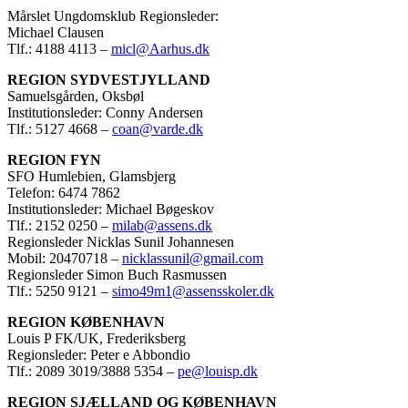
Mårslet Ungdomsklub Regionsleder:
Michael Clausen
Tlf.: 4188 4113 –
micl@Aarhus.dk
REGION SYDVESTJYLLAND
Samuelsgården, Oksbøl
Institutionsleder: Conny Andersen
Tlf.: 5127 4668 –
coan@varde.dk
REGION FYN
SFO Humlebien, Glamsbjerg
Telefon: 6474 7862
Institutionsleder: Michael Bøgeskov
Tlf.: 2152 0250 –
milab@assens.dk
Regionsleder Nicklas Sunil Johannesen
Mobil: 20470718 –
nicklassunil@gmail.com
Regionsleder Simon Buch Rasmussen
Tlf.: 5250 9121 –
simo49m1@assensskoler.dk
REGION KØBENHAVN
Louis P FK/UK, Frederiksberg
Regionsleder: Peter e Abbondio
Tlf.: 2089 3019/3888 5354 –
pe@louisp.dk
REGION SJÆLLAND OG KØBENHAVN