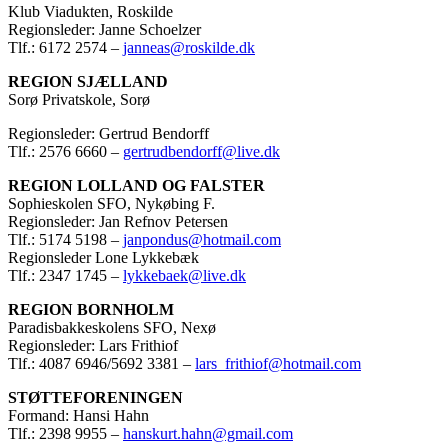
Klub Viadukten, Roskilde
Regionsleder: Janne Schoelzer
Tlf.: 6172 2574 –
janneas@roskilde.dk
REGION SJÆLLAND
Sorø Privatskole, Sorø
Regionsleder: Gertrud Bendorff
Tlf.: 2576 6660 –
gertrudbendorff@live.dk
REGION LOLLAND OG FALSTER
Sophieskolen SFO, Nykøbing F.
Regionsleder: Jan Refnov Petersen
Tlf.: 5174 5198 –
janpondus@hotmail.com
Regionsleder Lone Lykkebæk
Tlf.: 2347 1745 –
lykkebaek@live.dk
REGION BORNHOLM
Paradisbakkeskolens SFO, Nexø
Regionsleder: Lars Frithiof
Tlf.: 4087 6946/5692 3381 –
lars_frithiof@hotmail.com
STØTTEFORENINGEN
Formand: Hansi Hahn
Tlf.: 2398 9955 –
hanskurt.hahn@gmail.com