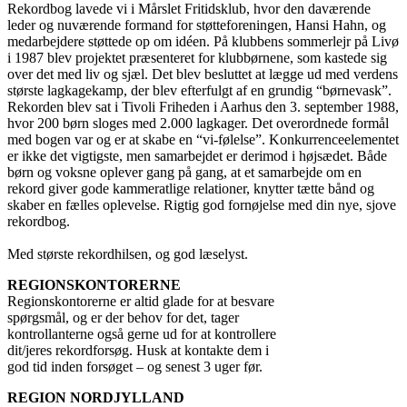
Rekordbog lavede vi i Mårslet Fritidsklub, hvor den daværende
leder og nuværende formand for støtteforeningen, Hansi Hahn, og
medarbejdere støttede op om idéen. På klubbens sommerlejr på Livø
i 1987 blev projektet præsenteret for klubbørnene, som kastede sig
over det med liv og sjæl. Det blev besluttet at lægge ud med verdens
største lagkagekamp, der blev efterfulgt af en grundig “børnevask”.
Rekorden blev sat i Tivoli Friheden i Aarhus den 3. september 1988,
hvor 200 børn sloges med 2.000 lagkager. Det overordnede formål
med bogen var og er at skabe en “vi-følelse”. Konkurrenceelementet
er ikke det vigtigste, men samarbejdet er derimod i højsædet. Både
børn og voksne oplever gang på gang, at et samarbejde om en
rekord giver gode kammeratlige relationer, knytter tætte bånd og
skaber en fælles oplevelse. Rigtig god fornøjelse med din nye, sjove
rekordbog.
Med største rekordhilsen, og god læselyst.
REGIONSKONTORERNE
Regionskontorerne er altid glade for at besvare
spørgsmål, og er der behov for det, tager
kontrollanterne også gerne ud for at kontrollere
dit/jeres rekordforsøg. Husk at kontakte dem i
god tid inden forsøget – og senest 3 uger før.
REGION NORDJYLLAND