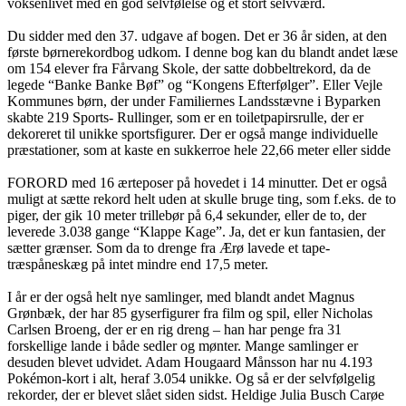
voksenlivet med en god selvfølelse og et stort selvværd.
Du sidder med den 37. udgave af bogen. Det er 36 år siden, at den
første børnerekordbog udkom. I denne bog kan du blandt andet læse
om 154 elever fra Fårvang Skole, der satte dobbeltrekord, da de
legede “Banke Banke Bøf” og “Kongens Efterfølger”. Eller Vejle
Kommunes børn, der under Familiernes Landsstævne i Byparken
skabte 219 Sports- Rullinger, som er en toiletpapirsrulle, der er
dekoreret til unikke sportsfigurer. Der er også mange individuelle
præstationer, som at kaste en sukkerroe hele 22,66 meter eller sidde
FORORD med 16 ærteposer på hovedet i 14 minutter. Det er også
muligt at sætte rekord helt uden at skulle bruge ting, som f.eks. de to
piger, der gik 10 meter trillebør på 6,4 sekunder, eller de to, der
leverede 3.038 gange “Klappe Kage”. Ja, det er kun fantasien, der
sætter grænser. Som da to drenge fra Ærø lavede et tape-
træspåneskæg på intet mindre end 17,5 meter.
I år er der også helt nye samlinger, med blandt andet Magnus
Grønbæk, der har 85 gyserfigurer fra film og spil, eller Nicholas
Carlsen Broeng, der er en rig dreng – han har penge fra 31
forskellige lande i både sedler og mønter. Mange samlinger er
desuden blevet udvidet. Adam Hougaard Månsson har nu 4.193
Pokémon-kort i alt, heraf 3.054 unikke. Og så er der selvfølgelig
rekorder, der er blevet slået siden sidst. Heldige Julia Busch Carøe