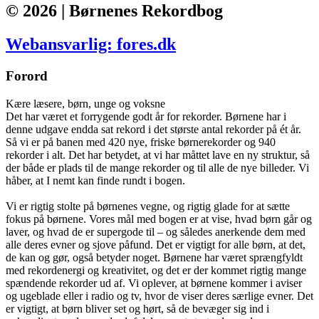
© 2026 | Børnenes Rekordbog
Webansvarlig: fores.dk
Forord
Kære læsere, børn, unge og voksne
Det har været et forrygende godt år for rekorder. Børnene har i
denne udgave endda sat rekord i det største antal rekorder på ét år.
Så vi er på banen med 420 nye, friske børnerekorder og 940
rekorder i alt. Det har betydet, at vi har måttet lave en ny struktur, så
der både er plads til de mange rekorder og til alle de nye billeder. Vi
håber, at I nemt kan finde rundt i bogen.
Vi er rigtig stolte på børnenes vegne, og rigtig glade for at sætte
fokus på børnene. Vores mål med bogen er at vise, hvad børn går og
laver, og hvad de er supergode til – og således anerkende dem med
alle deres evner og sjove påfund. Det er vigtigt for alle børn, at det,
de kan og gør, også betyder noget. Børnene har været sprængfyldt
med rekordenergi og kreativitet, og det er der kommet rigtig mange
spændende rekorder ud af. Vi oplever, at børnene kommer i aviser
og ugeblade eller i radio og tv, hvor de viser deres særlige evner. Det
er vigtigt, at børn bliver set og hørt, så de bevæger sig ind i