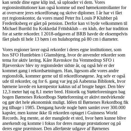
kan sende dine egne klip ind, så uploader vi dem. Vores
regionsinstitutioner kan også komme ud med børnekontrollanter for
at overvære jeres rekordforsøg og skrive diplomer. I år har vi fået
nyt regionskontor, da vores mand Peter fra Louis P Klubber på
Frederiksberg er gået på pension. Derfor kan vi byde velkommen til
Michael Burrild fra Kokkedal Fritidsklub – en klub, der har tradition
for at sætte rekorder. I 2018-udgaven af BRB havde de eksempelvis
fået plads til hele 13 børn i en hulahopring på 80 cm i diameter.
Vores regioner laver også rekorder i deres egne institutioner, som
hos SFO Humlebien i Glamsbjerg, hvor de anvender rekorder som
tema for aktiv læring. Kåre Ravnskov fra Vemmedrup SFO i
Bjæverskov blev ny regionsleder sidste år, og også hér er der
kommet gang i rekordsætningen. Han, ligesom alle vores andre
regionsfolk, kommer gerne ud til rekordforsøgene. Jeg selv er også
ude til rekorder, og for 6. gang var jeg på Aabenraa Bibliotek, hvor
børnene lavede en kæmpestor kaktus ud af brugte bøger. Den blev
12,3 meter høj og 8,1 meter bred. Historik og Støtteforeningen bag
bogen Børnenes Rekordbogs Støtteforening er aktivt medvirkende
og gør det hele økonomisk muligt. Idéen til Børnenes Rekordbog fik
jeg tilbage i 1985. Dengang havde nogle børn samlet over 300.000
kapsler, men kunne ikke få rekorden optaget i Guinness World
Records. Jeg mente, at der manglede et sted, hvor børn kunne blive
anerkendt og komme i fokus for deres mange præstationer og på
deres egne præmisser. Den allerførste udgave af Børnenes