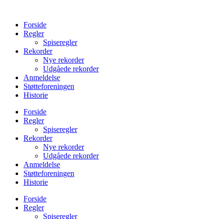
Videre
til
Forside
indhold
Regler
Spiseregler
Rekorder
Nye rekorder
Udgåede rekorder
Anmeldelse
Støtteforeningen
Historie
Forside
Regler
Spiseregler
Rekorder
Nye rekorder
Udgåede rekorder
Anmeldelse
Støtteforeningen
Historie
Forside
Regler
Spiseregler