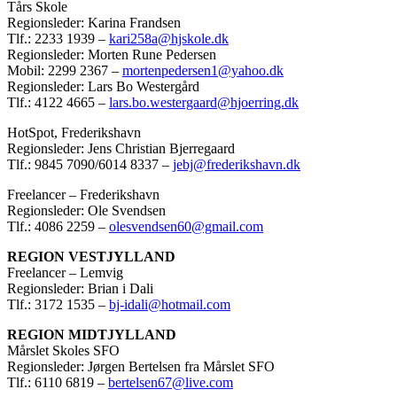
Tårs Skole
Regionsleder: Karina Frandsen
Tlf.: 2233 1939 –
kari258a@hjskole.dk
Regionsleder: Morten Rune Pedersen
Mobil: 2299 2367 –
mortenpedersen1@yahoo.dk
Regionsleder: Lars Bo Westergård
Tlf.: 4122 4665 –
lars.bo.westergaard@hjoerring.dk
HotSpot, Frederikshavn
Regionsleder: Jens Christian Bjerregaard
Tlf.: 9845 7090/6014 8337 –
jebj@frederikshavn.dk
Freelancer – Frederikshavn
Regionsleder: Ole Svendsen
Tlf.: 4086 2259 –
olesvendsen60@gmail.com
REGION VESTJYLLAND
Freelancer – Lemvig
Regionsleder: Brian i Dali
Tlf.: 3172 1535 –
bj-idali@hotmail.com
REGION MIDTJYLLAND
Mårslet Skoles SFO
Regionsleder: Jørgen Bertelsen fra Mårslet SFO
Tlf.: 6110 6819 –
bertelsen67@live.com