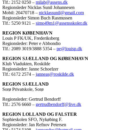
Tlf.: 2152 0250 –
milab@assens.dk
Regionsleder Nicklas Sunil Johannesen
Mobil: 20470718 –
nicklassunil@gmail.com
Regionsleder Simon Buch Rasmussen
Tlf.: 5250 9121 –
simo49m1@assensskoler.dk
REGION KØBENHAVN
Louis P FK/UK, Frederiksberg
Regionsleder: Peter e Abbondio
Tlf.: 2089 3019/3888 5354 –
pe@louisp.dk
REGION SJÆLLAND OG KØBENHAVN
Klub Viadukten, Roskilde
Regionsleder: Janne Schoelzer
Tlf.: 6172 2574 –
janneas@roskilde.dk
REGION SJÆLLAND
Sorø Privatskole, Sorø
Regionsleder: Gertrud Bendorff
Tlf.: 2576 6660 –
gertrudbendorff@live.dk
REGION LOLLAND OG FALSTER
Sophieskolen SFO, Nykøbing F.
Regionsleder: Jan Refnov Petersen
Tlf.: 5174 5198 –
janpondus@hotmail.com