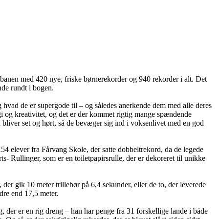
på banen med 420 nye, friske børnerekorder og 940 rekorder i alt. Det
inde rundt i bogen.
 og hvad de er supergode til – og således anerkende dem med alle deres
gi og kreativitet, og det er der kommet rigtig mange spændende
rn bliver set og hørt, så de bevæger sig ind i voksenlivet med en god
4 elever fra Fårvang Skole, der satte dobbeltrekord, da de legede
llinger, som er en toiletpapirsrulle, der er dekoreret til unikke
er gik 10 meter trillebør på 6,4 sekunder, eller de to, der leverede
dre end 17,5 meter.
 der er en rig dreng – han har penge fra 31 forskellige lande i både