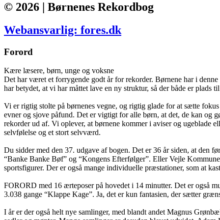
© 2026 | Børnenes Rekordbog
Webansvarlig: fores.dk
Forord
Kære læsere, børn, unge og voksne
Det har været et forrygende godt år for rekorder. Børnene har i denne 
har betydet, at vi har måttet lave en ny struktur, så der både er plads t
Vi er rigtig stolte på børnenes vegne, og rigtig glade for at sætte fo
evner og sjove påfund. Det er vigtigt for alle børn, at det, de kan o
rekorder ud af. Vi oplever, at børnene kommer i aviser og ugeblade elle
selvfølelse og et stort selvværd.
Du sidder med den 37. udgave af bogen. Det er 36 år siden, at den fø
“Banke Banke Bøf” og “Kongens Efterfølger”. Eller Vejle Kommunes bø
sportsfigurer. Der er også mange individuelle præstationer, som at kas
FORORD med 16 ærteposer på hovedet i 14 minutter. Det er også muligt a
3.038 gange “Klappe Kage”. Ja, det er kun fantasien, der sætter græn
I år er der også helt nye samlinger, med blandt andet Magnus Grønbæk, 