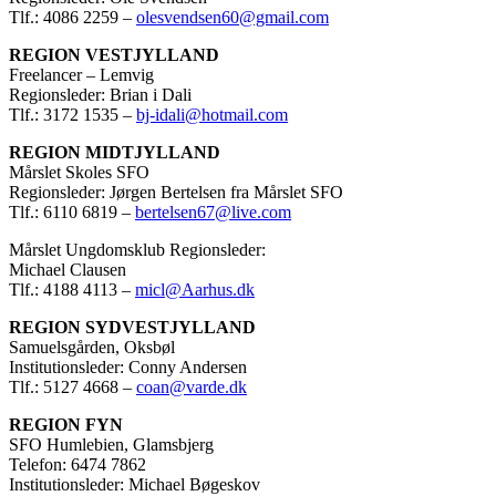
Tlf.: 4086 2259 –
olesvendsen60@gmail.com
REGION VESTJYLLAND
Freelancer – Lemvig
Regionsleder: Brian i Dali
Tlf.: 3172 1535 –
bj-idali@hotmail.com
REGION MIDTJYLLAND
Mårslet Skoles SFO
Regionsleder: Jørgen Bertelsen fra Mårslet SFO
Tlf.: 6110 6819 –
bertelsen67@live.com
Mårslet Ungdomsklub Regionsleder:
Michael Clausen
Tlf.: 4188 4113 –
micl@Aarhus.dk
REGION SYDVESTJYLLAND
Samuelsgården, Oksbøl
Institutionsleder: Conny Andersen
Tlf.: 5127 4668 –
coan@varde.dk
REGION FYN
SFO Humlebien, Glamsbjerg
Telefon: 6474 7862
Institutionsleder: Michael Bøgeskov