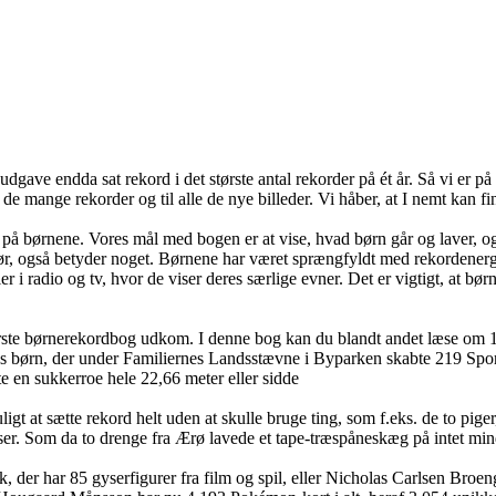
udgave endda sat rekord i det største antal rekorder på ét år. Så vi er 
il de mange rekorder og til alle de nye billeder. Vi håber, at I nemt kan f
kus på børnene. Vores mål med bogen er at vise, hvad børn går og laver,
g gør, også betyder noget. Børnene har været sprængfyldt med rekordener
r i radio og tv, hvor de viser deres særlige evner. Det er vigtigt, at bø
rste børnerekordbog udkom. I denne bog kan du blandt andet læse om 15
rn, der under Familiernes Landsstævne i Byparken skabte 219 Sports- Ru
te en sukkerroe hele 22,66 meter eller sidde
t sætte rekord helt uden at skulle bruge ting, som f.eks. de to piger, d
ser. Som da to drenge fra Ærø lavede et tape-træspåneskæg på intet min
der har 85 gyserfigurer fra film og spil, eller Nicholas Carlsen Broeng,