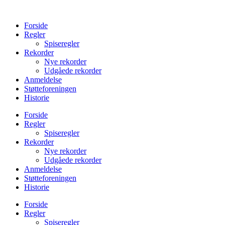
Videre
til
Forside
indhold
Regler
Spiseregler
Rekorder
Nye rekorder
Udgåede rekorder
Anmeldelse
Støtteforeningen
Historie
Forside
Regler
Spiseregler
Rekorder
Nye rekorder
Udgåede rekorder
Anmeldelse
Støtteforeningen
Historie
Forside
Regler
Spiseregler