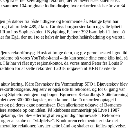
så er der selvfølgelig rekorder, der er blevet slået siden sidst.
 sammen 104 originale fodboldtrøjer, hvor rekorden sidste år var 34
en på datoer fra både tidligere og kommende år. Mange børn har
 og i alt rullede 489,2 km. Tårnbys borgmester kom og satte løbet i
l Run hos Sophieskolen i Nykøbing F, hvor 392 børn løb i 1 time på
er fra Egå, der nu i to et halvt år har dyrket helårsbadning og været i
/jeres rekordforsøg. Husk at bruge dem, og giv gerne besked i god tid
korderne på vores YouTube-kanal – du kan sende dine egne klip ind, så
I år har vi fået nyt regionskontor, da vores mand Peter fra Louis P
tradition for at sætte rekorder. I 2018-udgaven af BRB havde de
for aktiv læring. Kåre Ravnskov fra Vemmedrup SFO i Bjæverskov blev
ekordforsøgene. Jeg selv er også ude til rekorder, og for 6. gang var
rik og Støtteforeningen bag bogen Børnenes Rekordbogs Støtteforening
let over 300.000 kapsler, men kunne ikke få rekorden optaget i
er og på deres egne præmisser. Den allerførste udgave af Børnenes
ere støttede op om idéen. På klubbens sommerlejr på Livø i 1987
gkagekamp, der blev efterfulgt af en grundig “børnevask”. Rekorden
og er at skabe en “vi-følelse”. Konkurrenceelementet er ikke det
atlige relationer, knytter tætte bånd og skaber en fælles oplevelse.