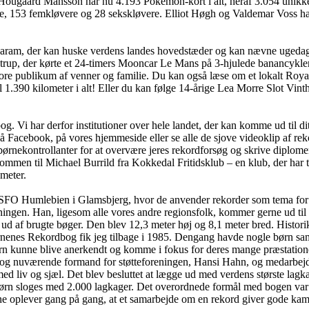
ugaard Månsson har nu 4.193 Pokémon-kort i alt, heraf 3.054 unikke. Og 
e, 153 femkløvere og 28 sekskløvere. Elliot Høgh og Valdemar Voss har
garam, der kan huske verdens landes hovedstæder og kan nævne ugedag
strup, der kørte et 24-timers Mooncar Le Mans på 3-hjulede banancykler
re publikum af venner og familie. Du kan også læse om et lokalt Roya
l 1.390 kilometer i alt! Eller du kan følge 14-årige Lea Morre Slot Vinth
 Vi har derfor institutioner over hele landet, der kan komme ud til dit
på Facebook, på vores hjemmeside eller se alle de sjove videoklip af re
nekontrollanter for at overvære jeres rekordforsøg og skrive diplomer. 
ommen til Michael Burrild fra Kokkedal Fritidsklub – en klub, der har 
ameter.
 hos SFO Humlebien i Glamsbjerg, hvor de anvender rekorder som tema 
ingen. Han, ligesom alle vores andre regionsfolk, kommer gerne ud til r
ud af brugte bøger. Den blev 12,3 meter høj og 8,1 meter bred. Histo
ørnenes Rekordbog fik jeg tilbage i 1985. Dengang havde nogle børn sam
rn kunne blive anerkendt og komme i fokus for deres mange præstation
 og nuværende formand for støtteforeningen, Hansi Hahn, og medarbejd
med liv og sjæl. Det blev besluttet at lægge ud med verdens største la
børn sloges med 2.000 lagkager. Det overordnede formål med bogen var 
e oplever gang på gang, at et samarbejde om en rekord giver gode kammer