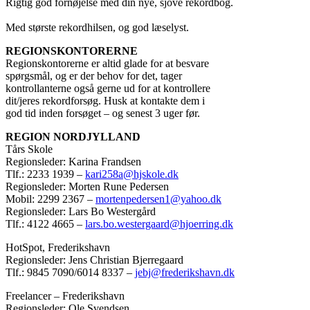
Rigtig god fornøjelse med din nye, sjove rekordbog.
Med største rekordhilsen, og god læselyst.
REGIONSKONTORERNE
Regionskontorerne er altid glade for at besvare
spørgsmål, og er der behov for det, tager
kontrollanterne også gerne ud for at kontrollere
dit/jeres rekordforsøg. Husk at kontakte dem i
god tid inden forsøget – og senest 3 uger før.
REGION NORDJYLLAND
Tårs Skole
Regionsleder: Karina Frandsen
Tlf.: 2233 1939 –
kari258a@hjskole.dk
Regionsleder: Morten Rune Pedersen
Mobil: 2299 2367 –
mortenpedersen1@yahoo.dk
Regionsleder: Lars Bo Westergård
Tlf.: 4122 4665 –
lars.bo.westergaard@hjoerring.dk
HotSpot, Frederikshavn
Regionsleder: Jens Christian Bjerregaard
Tlf.: 9845 7090/6014 8337 –
jebj@frederikshavn.dk
Freelancer – Frederikshavn
Regionsleder: Ole Svendsen