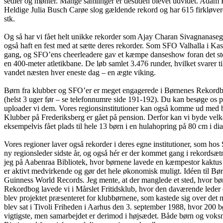
sedler og mønter. Mange samlinger er desuden blevet udvidet. Adam Ho
Heldige Julia Busch Carøe slog gældende rekord og har 615 firkløver
stk.
Og så har vi fået helt unikke rekorder som Ajay Charan Sivagnanase
også haft en fest med at sætte deres rekorder. Som SFO Valhalla i Ka
gang, og SFO’ens cheerleadere gav et kæmpe danseshow foran det sto
en 400-meter atletikbane. De løb samlet 3.476 runder, hvilket svarer ti
vandet næsten hver eneste dag – en ægte viking.
Børn fra klubber og SFO’er er meget engagerede i Børnenes Rekordbog.
(helst 3 uger før – se telefonnumre side 191-192). Du kan besøge os 
uploader vi dem. Vores regionsinstitutioner kan også komme ud med bør
Klubber på Frederiksberg er gået på pension. Derfor kan vi byde velk
eksempelvis fået plads til hele 13 børn i en hulahopring på 80 cm i di
Vores regioner laver også rekorder i deres egne institutioner, som
ny regionsleder sidste år, og også hér er der kommet gang i rekordsætn
jeg på Aabenraa Bibliotek, hvor børnene lavede en kæmpestor kaktus 
er aktivt medvirkende og gør det hele økonomisk muligt. Idéen til B
Guinness World Records. Jeg mente, at der manglede et sted, hvor bø
Rekordbog lavede vi i Mårslet Fritidsklub, hvor den daværende leder
blev projektet præsenteret for klubbørnene, som kastede sig over det 
blev sat i Tivoli Friheden i Aarhus den 3. september 1988, hvor 200 
vigtigste, men samarbejdet er derimod i højsædet. Både børn og voksn