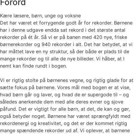
Forord
Kære læsere, børn, unge og voksne
Det har været et forrygende godt år for rekorder. Børnene
har i denne udgave endda sat rekord i det største antal
rekorder på ét år. Så vi er på banen med 420 nye, friske
børnerekorder og 940 rekorder i alt. Det har betydet, at vi
har måttet lave en ny struktur, så der både er plads til de
mange rekorder og til alle de nye billeder. Vi håber, at I
nemt kan finde rundt i bogen.
Vi er rigtig stolte på børnenes vegne, og rigtig glade for at
sætte fokus på børnene. Vores mål med bogen er at vise,
hvad børn går og laver, og hvad de er supergode til – og
således anerkende dem med alle deres evner og sjove
påfund. Det er vigtigt for alle børn, at det, de kan og gør,
også betyder noget. Børnene har været sprængfyldt med
rekordenergi og kreativitet, og det er der kommet rigtig
mange spændende rekorder ud af. Vi oplever, at børnene