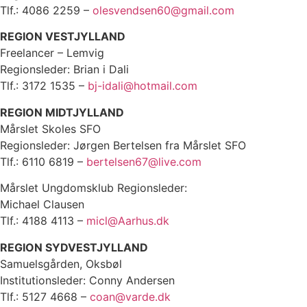
Tlf.: 4086 2259 –
olesvendsen60@gmail.com
REGION VESTJYLLAND
Freelancer – Lemvig
Regionsleder: Brian i Dali
Tlf.: 3172 1535 –
bj-idali@hotmail.com
REGION MIDTJYLLAND
Mårslet Skoles SFO
Regionsleder: Jørgen Bertelsen fra Mårslet SFO
Tlf.: 6110 6819 –
bertelsen67@live.com
Mårslet Ungdomsklub Regionsleder:
Michael Clausen
Tlf.: 4188 4113 –
micl@Aarhus.dk
REGION SYDVESTJYLLAND
Samuelsgården, Oksbøl
Institutionsleder: Conny Andersen
Tlf.: 5127 4668 –
coan@varde.dk