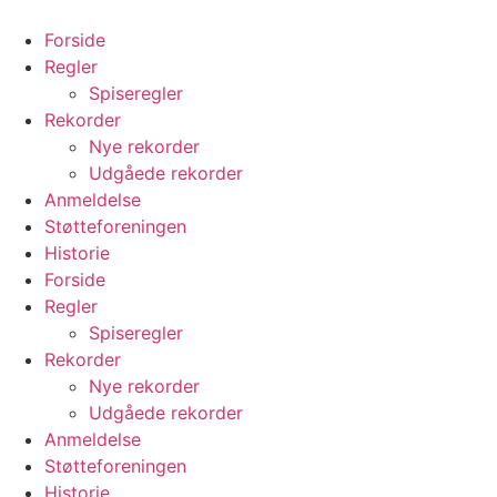
Videre
til
Forside
indhold
Regler
Spiseregler
Rekorder
Nye rekorder
Udgåede rekorder
Anmeldelse
Støtteforeningen
Historie
Forside
Regler
Spiseregler
Rekorder
Nye rekorder
Udgåede rekorder
Anmeldelse
Støtteforeningen
Historie