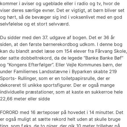
kommer i aviser og ugeblade eller i radio og tv, hvor de
viser deres særlige evner. Det er vigtigt, at børn bliver set
og hørt, så de bevæger sig ind i voksenlivet med en god
selvfølelse og et stort selvværd.
Du sidder med den 37. udgave af bogen. Det er 36 år
siden, at den første børnerekordbog udkom. I denne bog
kan du blandt andet læse om 154 elever fra Fårvang Skole,
der satte dobbeltrekord, da de legede “Banke Banke Bøf”
og “Kongens Efterfølger”. Eller Vejle Kommunes børn, der
under Familiernes Landsstævne i Byparken skabte 219
Sports- Rullinger, som er en toiletpapirsrulle, der er
dekoreret til unikke sportsfigurer. Der er også mange
individuelle præstationer, som at kaste en sukkerroe hele
22,66 meter eller sidde
FORORD med 16 ærteposer på hovedet i 14 minutter. Det
er også muligt at sætte rekord helt uden at skulle bruge
ting, som f.eks. de to piger, der gik 10 meter trillebør på