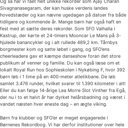
Og så har vi fået helt unikke rekorder som Ajay Charan
Sivagnanasegaram, der kan huske verdens landes
hovedstæder og kan nævne ugedagen på datoer fra både
tidligere og kommende år. Mange børn har også haft en
fest med at sætte deres rekorder. Som SFO Valhalla i
Kastrup, der kørte et 24-timers Mooncar Le Mans på 3-
hjulede banancykler og i alt rullede 489,2 km. Tårnbys
borgmester kom og satte løbet i gang, og SFO’ens
cheerleadere gav et kæmpe danseshow foran det store
publikum af venner og familie. Du kan også læse om et
lokalt Royal Run hos Sophieskolen i Nykøbing F, hvor 392
børn løb i 1 time på en 400-meter atletikbane. De løb
samlet 3.476 runder, hvilket svarer til 1.390 kilometer i alt!
Eller du kan følge 14-årige Lea Morre Slot Vinther fra Egå,
der nu i to et halvt år har dyrket helårsbadning og været i
vandet næsten hver eneste dag – en ægte viking.
Børn fra klubber og SFO’er er meget engagerede i
Børnenes Rekordbog. Vi har derfor institutioner over hele