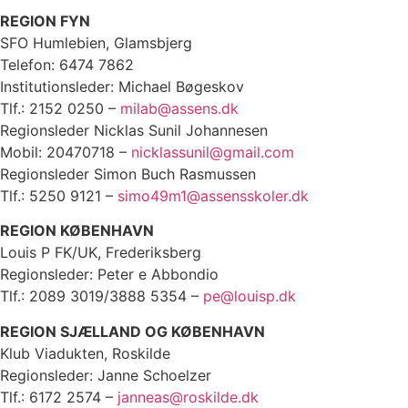
REGION FYN
SFO Humlebien, Glamsbjerg
Telefon: 6474 7862
Institutionsleder: Michael Bøgeskov
Tlf.: 2152 0250 –
milab@assens.dk
Regionsleder Nicklas Sunil Johannesen
Mobil: 20470718 –
nicklassunil@gmail.com
Regionsleder Simon Buch Rasmussen
Tlf.: 5250 9121 –
simo49m1@assensskoler.dk
REGION KØBENHAVN
Louis P FK/UK, Frederiksberg
Regionsleder: Peter e Abbondio
Tlf.: 2089 3019/3888 5354 –
pe@louisp.dk
REGION SJÆLLAND OG KØBENHAVN
Klub Viadukten, Roskilde
Regionsleder: Janne Schoelzer
Tlf.: 6172 2574 –
janneas@roskilde.dk