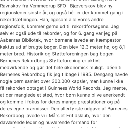
Ravnskov fra Vemmedrup SFO i Bjæverskov blev ny
regionsleder sidste år, og også hér er der kommet gang i
rekordsætningen. Han, ligesom alle vores andre
regionsfolk, kommer gerne ud til rekordforsøgene. Jeg
selv er også ude til rekorder, og for 6. gang var jeg på
Aabenraa Bibliotek, hvor børnene lavede en kæmpestor
kaktus ud af brugte bøger. Den blev 12,3 meter høj og 8,1
meter bred. Historik og Støtteforeningen bag bogen
Børnenes Rekordbogs Støtteforening er aktivt
medvirkende og gør det hele økonomisk muligt. Idéen til
Børnenes Rekordbog fik jeg tilbage i 1985. Dengang havde
nogle børn samlet over 300.000 kapsler, men kunne ikke
få rekorden optaget i Guinness World Records. Jeg mente,
at der manglede et sted, hvor børn kunne blive anerkendt
og komme i fokus for deres mange præstationer og på
deres egne præmisser. Den allerførste udgave af Børnenes
Rekordbog lavede vi i Mårslet Fritidsklub, hvor den
daværende leder og nuværende formand for