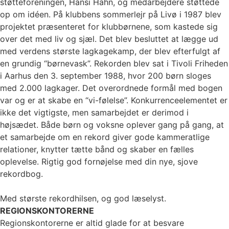
støtteforeningen, Hansi Hahn, og medarbejdere støttede
op om idéen. På klubbens sommerlejr på Livø i 1987 blev
projektet præsenteret for klubbørnene, som kastede sig
over det med liv og sjæl. Det blev besluttet at lægge ud
med verdens største lagkagekamp, der blev efterfulgt af
en grundig “børnevask”. Rekorden blev sat i Tivoli Friheden
i Aarhus den 3. september 1988, hvor 200 børn sloges
med 2.000 lagkager. Det overordnede formål med bogen
var og er at skabe en “vi-følelse”. Konkurrenceelementet er
ikke det vigtigste, men samarbejdet er derimod i
højsædet. Både børn og voksne oplever gang på gang, at
et samarbejde om en rekord giver gode kammeratlige
relationer, knytter tætte bånd og skaber en fælles
oplevelse. Rigtig god fornøjelse med din nye, sjove
rekordbog.
Med største rekordhilsen, og god læselyst.
REGIONSKONTORERNE
Regionskontorerne er altid glade for at besvare