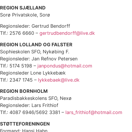
REGION SJÆLLAND
Sorø Privatskole, Sorø
Regionsleder: Gertrud Bendorff
Tlf.: 2576 6660 –
gertrudbendorff@live.dk
REGION LOLLAND OG FALSTER
Sophieskolen SFO, Nykøbing F.
Regionsleder: Jan Refnov Petersen
Tlf.: 5174 5198 –
janpondus@hotmail.com
Regionsleder Lone Lykkebæk
Tlf.: 2347 1745 –
lykkebaek@live.dk
REGION BORNHOLM
Paradisbakkeskolens SFO, Nexø
Regionsleder: Lars Frithiof
Tlf.: 4087 6946/5692 3381 –
lars_frithiof@hotmail.com
STØTTEFORENINGEN
Formand: Hansi Hahn