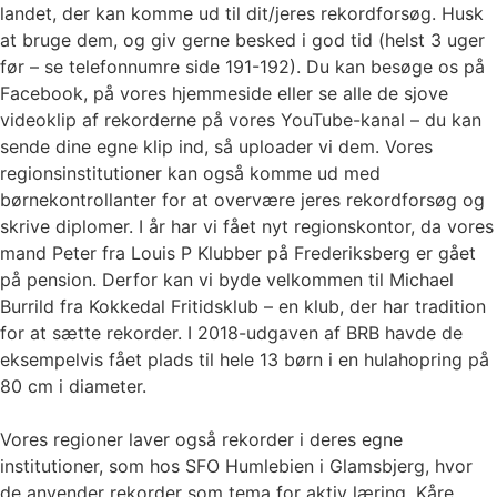
landet, der kan komme ud til dit/jeres rekordforsøg. Husk
at bruge dem, og giv gerne besked i god tid (helst 3 uger
før – se telefonnumre side 191-192). Du kan besøge os på
Facebook, på vores hjemmeside eller se alle de sjove
videoklip af rekorderne på vores YouTube-kanal – du kan
sende dine egne klip ind, så uploader vi dem. Vores
regionsinstitutioner kan også komme ud med
børnekontrollanter for at overvære jeres rekordforsøg og
skrive diplomer. I år har vi fået nyt regionskontor, da vores
mand Peter fra Louis P Klubber på Frederiksberg er gået
på pension. Derfor kan vi byde velkommen til Michael
Burrild fra Kokkedal Fritidsklub – en klub, der har tradition
for at sætte rekorder. I 2018-udgaven af BRB havde de
eksempelvis fået plads til hele 13 børn i en hulahopring på
80 cm i diameter.
Vores regioner laver også rekorder i deres egne
institutioner, som hos SFO Humlebien i Glamsbjerg, hvor
de anvender rekorder som tema for aktiv læring. Kåre