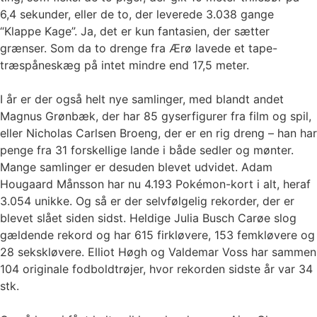
6,4 sekunder, eller de to, der leverede 3.038 gange
“Klappe Kage”. Ja, det er kun fantasien, der sætter
grænser. Som da to drenge fra Ærø lavede et tape-
træspåneskæg på intet mindre end 17,5 meter.
I år er der også helt nye samlinger, med blandt andet
Magnus Grønbæk, der har 85 gyserfigurer fra film og spil,
eller Nicholas Carlsen Broeng, der er en rig dreng – han har
penge fra 31 forskellige lande i både sedler og mønter.
Mange samlinger er desuden blevet udvidet. Adam
Hougaard Månsson har nu 4.193 Pokémon-kort i alt, heraf
3.054 unikke. Og så er der selvfølgelig rekorder, der er
blevet slået siden sidst. Heldige Julia Busch Carøe slog
gældende rekord og har 615 firkløvere, 153 femkløvere og
28 sekskløvere. Elliot Høgh og Valdemar Voss har sammen
104 originale fodboldtrøjer, hvor rekorden sidste år var 34
stk.