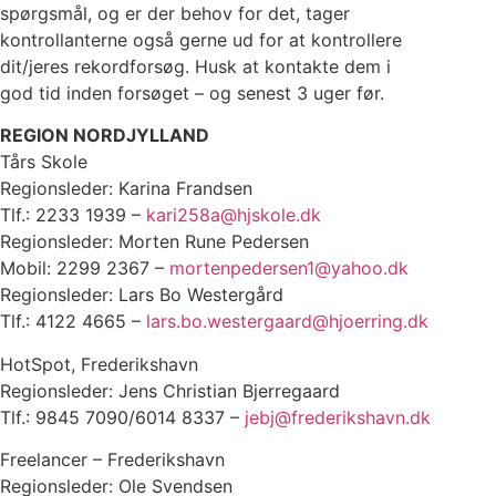
spørgsmål, og er der behov for det, tager
kontrollanterne også gerne ud for at kontrollere
dit/jeres rekordforsøg. Husk at kontakte dem i
god tid inden forsøget – og senest 3 uger før.
REGION NORDJYLLAND
Tårs Skole
Regionsleder: Karina Frandsen
Tlf.: 2233 1939 –
kari258a@hjskole.dk
Regionsleder: Morten Rune Pedersen
Mobil: 2299 2367 –
mortenpedersen1@yahoo.dk
Regionsleder: Lars Bo Westergård
Tlf.: 4122 4665 –
lars.bo.westergaard@hjoerring.dk
HotSpot, Frederikshavn
Regionsleder: Jens Christian Bjerregaard
Tlf.: 9845 7090/6014 8337 –
jebj@frederikshavn.dk
Freelancer – Frederikshavn
Regionsleder: Ole Svendsen