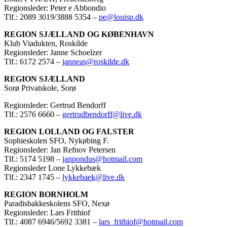
Regionsleder: Peter e Abbondio
Tlf.: 2089 3019/3888 5354 –
pe@louisp.dk
REGION SJÆLLAND OG KØBENHAVN
Klub Viadukten, Roskilde
Regionsleder: Janne Schoelzer
Tlf.: 6172 2574 –
janneas@roskilde.dk
REGION SJÆLLAND
Sorø Privatskole, Sorø
Regionsleder: Gertrud Bendorff
Tlf.: 2576 6660 –
gertrudbendorff@live.dk
REGION LOLLAND OG FALSTER
Sophieskolen SFO, Nykøbing F.
Regionsleder: Jan Refnov Petersen
Tlf.: 5174 5198 –
janpondus@hotmail.com
Regionsleder Lone Lykkebæk
Tlf.: 2347 1745 –
lykkebaek@live.dk
REGION BORNHOLM
Paradisbakkeskolens SFO, Nexø
Regionsleder: Lars Frithiof
Tlf.: 4087 6946/5692 3381 –
lars_frithiof@hotmail.com