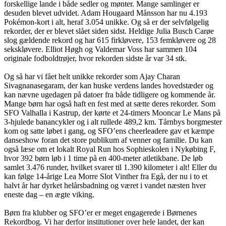
forskellige lande i både sedler og mønter. Mange samlinger er
desuden blevet udvidet. Adam Hougaard Månsson har nu 4.193
Pokémon-kort i alt, heraf 3.054 unikke. Og så er der selvfølgelig
rekorder, der er blevet slået siden sidst. Heldige Julia Busch Carøe
slog gældende rekord og har 615 firkløvere, 153 femkløvere og 28
sekskløvere. Elliot Høgh og Valdemar Voss har sammen 104
originale fodboldtrøjer, hvor rekorden sidste år var 34 stk.
Og så har vi fået helt unikke rekorder som Ajay Charan
Sivagnanasegaram, der kan huske verdens landes hovedstæder og
kan nævne ugedagen på datoer fra både tidligere og kommende år.
Mange børn har også haft en fest med at sætte deres rekorder. Som
SFO Valhalla i Kastrup, der kørte et 24-timers Mooncar Le Mans på
3-hjulede banancykler og i alt rullede 489,2 km. Tårnbys borgmester
kom og satte løbet i gang, og SFO’ens cheerleadere gav et kæmpe
danseshow foran det store publikum af venner og familie. Du kan
også læse om et lokalt Royal Run hos Sophieskolen i Nykøbing F,
hvor 392 børn løb i 1 time på en 400-meter atletikbane. De løb
samlet 3.476 runder, hvilket svarer til 1.390 kilometer i alt! Eller du
kan følge 14-årige Lea Morre Slot Vinther fra Egå, der nu i to et
halvt år har dyrket helårsbadning og været i vandet næsten hver
eneste dag – en ægte viking.
Børn fra klubber og SFO’er er meget engagerede i Børnenes
Rekordbog. Vi har derfor institutioner over hele landet, der kan