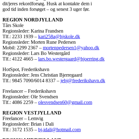
dit/jeres rekordforsøg. Husk at kontakte dem i
god tid inden forsøget – og senest 3 uger før.
REGION NORDJYLLAND
Tårs Skole
Regionsleder: Karina Frandsen
Tlf.: 2233 1939 –
kari258a@hjskole.dk
Regionsleder: Morten Rune Pedersen
Mobil: 2299 2367 –
mortenpedersen1@yahoo.dk
Regionsleder: Lars Bo Westergård
Tlf.: 4122 4665 –
lars.bo.westergaard@hjoerring.dk
HotSpot, Frederikshavn
Regionsleder: Jens Christian Bjerregaard
Tlf.: 9845 7090/6014 8337 –
jebj@frederikshavn.dk
Freelancer – Frederikshavn
Regionsleder: Ole Svendsen
Tlf.: 4086 2259 –
olesvendsen60@gmail.com
REGION VESTJYLLAND
Freelancer – Lemvig
Regionsleder: Brian i Dali
Tlf.: 3172 1535 –
bj-idali@hotmail.com