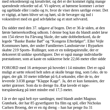
med rekordenergi og kreativitet, og det er der kommet rigtig mange
spændende rekorder ud af. Vi oplever, at børnene kommer i aviser
og ugeblade eller i radio og tv, hvor de viser deres særlige evner. Det
er vigtigt, at børn bliver set og hørt, så de bevæger sig ind i
voksenlivet med en god selvfølelse og et stort selvværd.
Du sidder med den 37. udgave af bogen. Det er 36 år siden, at den
første børnerekordbog udkom. I denne bog kan du blandt andet læse
om 154 elever fra Fårvang Skole, der satte dobbeltrekord, da de
legede “Banke Banke Bøf” og “Kongens Efterfølger”. Eller Vejle
Kommunes børn, der under Familiernes Landsstævne i Byparken
skabte 219 Sports- Rullinger, som er en toiletpapirsrulle, der er
dekoreret til unikke sportsfigurer. Der er også mange individuelle
præstationer, som at kaste en sukkerroe hele 22,66 meter eller sidde
FORORD med 16 ærteposer på hovedet i 14 minutter. Det er også
muligt at sætte rekord helt uden at skulle bruge ting, som f.eks. de to
piger, der gik 10 meter trillebør på 6,4 sekunder, eller de to, der
leverede 3.038 gange “Klappe Kage”. Ja, det er kun fantasien, der
sætter grænser. Som da to drenge fra Ærø lavede et tape-
træspåneskæg på intet mindre end 17,5 meter.
I år er der også helt nye samlinger, med blandt andet Magnus
Grønbæk, der har 85 gyserfigurer fra film og spil, eller Nicholas
Carlsen Broeng, der er en rig dreng – han har penge fra 31