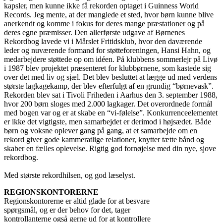
kapsler, men kunne ikke få rekorden optaget i Guinness World
Records. Jeg mente, at der manglede et sted, hvor børn kunne blive
anerkendt og komme i fokus for deres mange præstationer og på
deres egne præmisser. Den allerførste udgave af Børnenes
Rekordbog lavede vi i Mårslet Fritidsklub, hvor den daværende
leder og nuværende formand for støtteforeningen, Hansi Hahn, og
medarbejdere støttede op om idéen. På klubbens sommerlejr på Livø
i 1987 blev projektet præsenteret for klubbørnene, som kastede sig
over det med liv og sjæl. Det blev besluttet at lægge ud med verdens
største lagkagekamp, der blev efterfulgt af en grundig “børnevask”.
Rekorden blev sat i Tivoli Friheden i Aarhus den 3. september 1988,
hvor 200 børn sloges med 2.000 lagkager. Det overordnede formål
med bogen var og er at skabe en “vi-følelse”. Konkurrenceelementet
er ikke det vigtigste, men samarbejdet er derimod i højsædet. Både
børn og voksne oplever gang på gang, at et samarbejde om en
rekord giver gode kammeratlige relationer, knytter tætte bånd og
skaber en fælles oplevelse. Rigtig god fornøjelse med din nye, sjove
rekordbog.
Med største rekordhilsen, og god læselyst.
REGIONSKONTORERNE
Regionskontorerne er altid glade for at besvare
spørgsmål, og er der behov for det, tager
kontrollanterne også gerne ud for at kontrollere