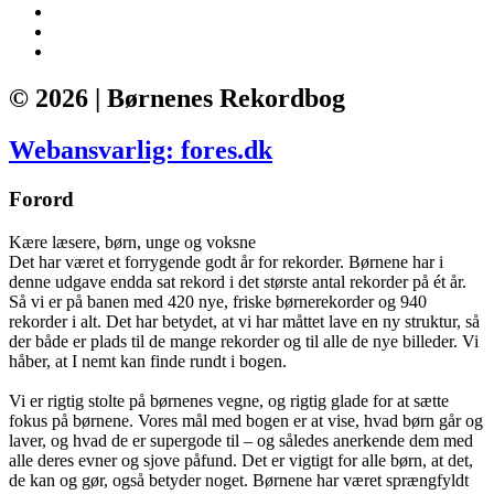
© 2026 | Børnenes Rekordbog
Webansvarlig: fores.dk
Forord
Kære læsere, børn, unge og voksne
Det har været et forrygende godt år for rekorder. Børnene har i
denne udgave endda sat rekord i det største antal rekorder på ét år.
Så vi er på banen med 420 nye, friske børnerekorder og 940
rekorder i alt. Det har betydet, at vi har måttet lave en ny struktur, så
der både er plads til de mange rekorder og til alle de nye billeder. Vi
håber, at I nemt kan finde rundt i bogen.
Vi er rigtig stolte på børnenes vegne, og rigtig glade for at sætte
fokus på børnene. Vores mål med bogen er at vise, hvad børn går og
laver, og hvad de er supergode til – og således anerkende dem med
alle deres evner og sjove påfund. Det er vigtigt for alle børn, at det,
de kan og gør, også betyder noget. Børnene har været sprængfyldt