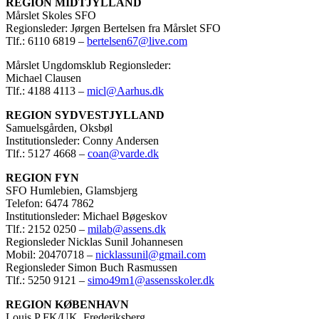
REGION MIDTJYLLAND
Mårslet Skoles SFO
Regionsleder: Jørgen Bertelsen fra Mårslet SFO
Tlf.: 6110 6819 –
bertelsen67@live.com
Mårslet Ungdomsklub Regionsleder:
Michael Clausen
Tlf.: 4188 4113 –
micl@Aarhus.dk
REGION SYDVESTJYLLAND
Samuelsgården, Oksbøl
Institutionsleder: Conny Andersen
Tlf.: 5127 4668 –
coan@varde.dk
REGION FYN
SFO Humlebien, Glamsbjerg
Telefon: 6474 7862
Institutionsleder: Michael Bøgeskov
Tlf.: 2152 0250 –
milab@assens.dk
Regionsleder Nicklas Sunil Johannesen
Mobil: 20470718 –
nicklassunil@gmail.com
Regionsleder Simon Buch Rasmussen
Tlf.: 5250 9121 –
simo49m1@assensskoler.dk
REGION KØBENHAVN
Louis P FK/UK, Frederiksberg