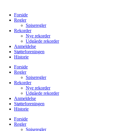
Videre
til
Forside
indhold
Regler
Spiseregler
Rekorder
Nye rekorder
Udgåede rekorder
Anmeldelse
Støtteforeningen
Historie
Forside
Regler
Spiseregler
Rekorder
Nye rekorder
Udgåede rekorder
Anmeldelse
Støtteforeningen
Historie
Forside
Regler
Spiseregler