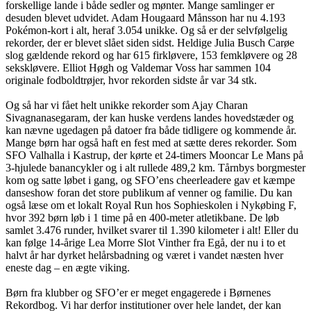
forskellige lande i både sedler og mønter. Mange samlinger er
desuden blevet udvidet. Adam Hougaard Månsson har nu 4.193
Pokémon-kort i alt, heraf 3.054 unikke. Og så er der selvfølgelig
rekorder, der er blevet slået siden sidst. Heldige Julia Busch Carøe
slog gældende rekord og har 615 firkløvere, 153 femkløvere og 28
sekskløvere. Elliot Høgh og Valdemar Voss har sammen 104
originale fodboldtrøjer, hvor rekorden sidste år var 34 stk.
Og så har vi fået helt unikke rekorder som Ajay Charan
Sivagnanasegaram, der kan huske verdens landes hovedstæder og
kan nævne ugedagen på datoer fra både tidligere og kommende år.
Mange børn har også haft en fest med at sætte deres rekorder. Som
SFO Valhalla i Kastrup, der kørte et 24-timers Mooncar Le Mans på
3-hjulede banancykler og i alt rullede 489,2 km. Tårnbys borgmester
kom og satte løbet i gang, og SFO’ens cheerleadere gav et kæmpe
danseshow foran det store publikum af venner og familie. Du kan
også læse om et lokalt Royal Run hos Sophieskolen i Nykøbing F,
hvor 392 børn løb i 1 time på en 400-meter atletikbane. De løb
samlet 3.476 runder, hvilket svarer til 1.390 kilometer i alt! Eller du
kan følge 14-årige Lea Morre Slot Vinther fra Egå, der nu i to et
halvt år har dyrket helårsbadning og været i vandet næsten hver
eneste dag – en ægte viking.
Børn fra klubber og SFO’er er meget engagerede i Børnenes
Rekordbog. Vi har derfor institutioner over hele landet, der kan