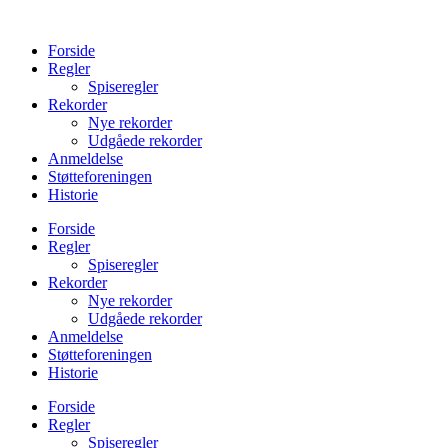
Videre
til
Forside
indhold
Regler
Spiseregler
Rekorder
Nye rekorder
Udgåede rekorder
Anmeldelse
Støtteforeningen
Historie
Forside
Regler
Spiseregler
Rekorder
Nye rekorder
Udgåede rekorder
Anmeldelse
Støtteforeningen
Historie
Forside
Regler
Spiseregler