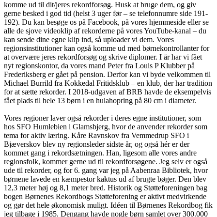
komme ud til dit/jeres rekordforsøg. Husk at bruge dem, og giv
gerne besked i god tid (helst 3 uger før – se telefonnumre side 191-
192). Du kan besøge os på Facebook, på vores hjemmeside eller se
alle de sjove videoklip af rekorderne på vores YouTube-kanal – du
kan sende dine egne klip ind, så uploader vi dem. Vores
regionsinstitutioner kan også komme ud med børnekontrollanter for
at overvære jeres rekordforsøg og skrive diplomer. I år har vi fået
nyt regionskontor, da vores mand Peter fra Louis P Klubber på
Frederiksberg er gået på pension. Derfor kan vi byde velkommen til
Michael Burrild fra Kokkedal Fritidsklub – en klub, der har tradition
for at sætte rekorder. I 2018-udgaven af BRB havde de eksempelvis
fået plads til hele 13 børn i en hulahopring på 80 cm i diameter.
Vores regioner laver også rekorder i deres egne institutioner, som
hos SFO Humlebien i Glamsbjerg, hvor de anvender rekorder som
tema for aktiv læring. Kåre Ravnskov fra Vemmedrup SFO i
Bjæverskov blev ny regionsleder sidste år, og også hér er der
kommet gang i rekordsætningen. Han, ligesom alle vores andre
regionsfolk, kommer gerne ud til rekordforsøgene. Jeg selv er også
ude til rekorder, og for 6. gang var jeg på Aabenraa Bibliotek, hvor
børnene lavede en kæmpestor kaktus ud af brugte bøger. Den blev
12,3 meter høj og 8,1 meter bred. Historik og Støtteforeningen bag
bogen Børnenes Rekordbogs Støtteforening er aktivt medvirkende
og gør det hele økonomisk muligt. Idéen til Børnenes Rekordbog fik
jeg tilbage i 1985. Dengang havde nogle børn samlet over 300.000