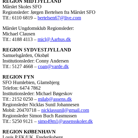
REGION MIDTJYLLAND
Mårslet Skoles SFO
Regionsleder: Jørgen Bertelsen fra Mårslet SFO
Tlf.: 6110 6819 –
bertelsen67@live.com
Mårslet Ungdomsklub Regionsleder:
Michael Clausen
Tlf.: 4188 4113 –
micl@Aarhus.dk
REGION SYDVESTJYLLAND
Samuelsgården, Oksbøl
Institutionsleder: Conny Andersen
Tlf.: 5127 4668 –
coan@varde.dk
REGION FYN
SFO Humlebien, Glamsbjerg
Telefon: 6474 7862
Institutionsleder: Michael Bøgeskov
Tlf.: 2152 0250 –
milab@assens.dk
Regionsleder Nicklas Sunil Johannesen
Mobil: 20470718 –
nicklassunil@gmail.com
Regionsleder Simon Buch Rasmussen
Tlf.: 5250 9121 –
simo49m1@assensskoler.dk
REGION KØBENHAVN
Louis P FK/UK, Frederiksberg