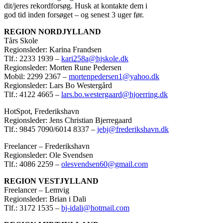
dit/jeres rekordforsøg. Husk at kontakte dem i
god tid inden forsøget – og senest 3 uger før.
REGION NORDJYLLAND
Tårs Skole
Regionsleder: Karina Frandsen
Tlf.: 2233 1939 –
kari258a@hjskole.dk
Regionsleder: Morten Rune Pedersen
Mobil: 2299 2367 –
mortenpedersen1@yahoo.dk
Regionsleder: Lars Bo Westergård
Tlf.: 4122 4665 –
lars.bo.westergaard@hjoerring.dk
HotSpot, Frederikshavn
Regionsleder: Jens Christian Bjerregaard
Tlf.: 9845 7090/6014 8337 –
jebj@frederikshavn.dk
Freelancer – Frederikshavn
Regionsleder: Ole Svendsen
Tlf.: 4086 2259 –
olesvendsen60@gmail.com
REGION VESTJYLLAND
Freelancer – Lemvig
Regionsleder: Brian i Dali
Tlf.: 3172 1535 –
bj-idali@hotmail.com