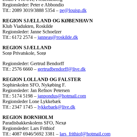
Regionsleder: Peter e Abbondio
Tlf.: 2089 3019/3888 5354 –
pe@louisp.dk
REGION SJÆLLAND OG KØBENHAVN
Klub Viadukten, Roskilde
Regionsleder: Janne Schoelzer
Tlf.: 6172 2574 –
janneas@roskilde.dk
REGION SJÆLLAND
Sorø Privatskole, Sorø
Regionsleder: Gertrud Bendorff
Tlf.: 2576 6660 –
gertrudbendorff@live.dk
REGION LOLLAND OG FALSTER
Sophieskolen SFO, Nykøbing F.
Regionsleder: Jan Refnov Petersen
Tlf.: 5174 5198 –
janpondus@hotmail.com
Regionsleder Lone Lykkebæk
Tlf.: 2347 1745 –
lykkebaek@live.dk
REGION BORNHOLM
Paradisbakkeskolens SFO, Nexø
Regionsleder: Lars Frithiof
Tlf.: 4087 6946/5692 3381 –
lars_frithiof@hotmail.com