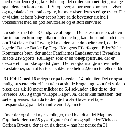
med rekordenergi og kreativitet, og det er der kommet rigtig mange
spændende rekorder ud af. Vi oplever, at børnene kommer i aviser
og ugeblade eller i radio og tv, hvor de viser deres særlige evner. Det
er vigtigt, at børn bliver set og hørt, så de bevæger sig ind i
voksenlivet med en god selvfølelse og et stort selvværd.
Du sidder med den 37. udgave af bogen. Det er 36 år siden, at den
første børnerekordbog udkom. I denne bog kan du blandt andet læse
om 154 elever fra Fårvang Skole, der satte dobbeltrekord, da de
legede “Banke Banke Bøf” og “Kongens Efterfølger”. Eller Vejle
Kommunes børn, der under Familiernes Landsstævne i Byparken
skabte 219 Sports- Rullinger, som er en toiletpapirsrulle, der er
dekoreret til unikke sportsfigurer. Der er også mange individuelle
præstationer, som at kaste en sukkerroe hele 22,66 meter eller sidde
FORORD med 16 ærteposer på hovedet i 14 minutter. Det er også
muligt at sætte rekord helt uden at skulle bruge ting, som f.eks. de to
piger, der gik 10 meter trillebør på 6,4 sekunder, eller de to, der
leverede 3.038 gange “Klappe Kage”. Ja, det er kun fantasien, der
sætter grænser. Som da to drenge fra Ærø lavede et tape-
træspåneskæg på intet mindre end 17,5 meter.
I år er der også helt nye samlinger, med blandt andet Magnus
Grønbæk, der har 85 gyserfigurer fra film og spil, eller Nicholas
Carlsen Broeng, der er en rig dreng – han har penge fra 31