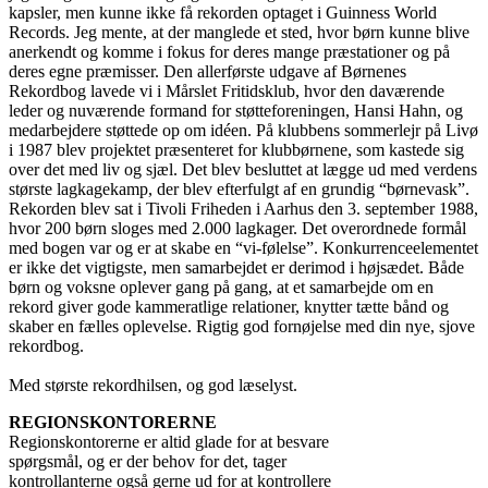
kapsler, men kunne ikke få rekorden optaget i Guinness World
Records. Jeg mente, at der manglede et sted, hvor børn kunne blive
anerkendt og komme i fokus for deres mange præstationer og på
deres egne præmisser. Den allerførste udgave af Børnenes
Rekordbog lavede vi i Mårslet Fritidsklub, hvor den daværende
leder og nuværende formand for støtteforeningen, Hansi Hahn, og
medarbejdere støttede op om idéen. På klubbens sommerlejr på Livø
i 1987 blev projektet præsenteret for klubbørnene, som kastede sig
over det med liv og sjæl. Det blev besluttet at lægge ud med verdens
største lagkagekamp, der blev efterfulgt af en grundig “børnevask”.
Rekorden blev sat i Tivoli Friheden i Aarhus den 3. september 1988,
hvor 200 børn sloges med 2.000 lagkager. Det overordnede formål
med bogen var og er at skabe en “vi-følelse”. Konkurrenceelementet
er ikke det vigtigste, men samarbejdet er derimod i højsædet. Både
børn og voksne oplever gang på gang, at et samarbejde om en
rekord giver gode kammeratlige relationer, knytter tætte bånd og
skaber en fælles oplevelse. Rigtig god fornøjelse med din nye, sjove
rekordbog.
Med største rekordhilsen, og god læselyst.
REGIONSKONTORERNE
Regionskontorerne er altid glade for at besvare
spørgsmål, og er der behov for det, tager
kontrollanterne også gerne ud for at kontrollere