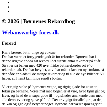
© 2026 | Børnenes Rekordbog
Webansvarlig: fores.dk
Forord
Kære læsere, børn, unge og voksne
Det har været et forrygende godt år for rekorder. Børnene har i
denne udgave endda sat rekord i det største antal rekorder på ét år.
Så vi er på banen med 420 nye, friske børnerekorder og 940
rekorder i alt. Det har betydet, at vi har måttet lave en ny struktur, så
der både er plads til de mange rekorder og til alle de nye billeder. Vi
håber, at I nemt kan finde rundt i bogen.
Vi er rigtig stolte på børnenes vegne, og rigtig glade for at sætte
fokus på børnene. Vores mål med bogen er at vise, hvad børn går og
laver, og hvad de er supergode til – og således anerkende dem med
alle deres evner og sjove påfund. Det er vigtigt for alle børn, at det,
de kan og gør, også betyder noget. Børnene har været sprængfyldt