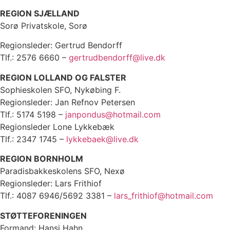
REGION SJÆLLAND
Sorø Privatskole, Sorø
Regionsleder: Gertrud Bendorff
Tlf.: 2576 6660 –
gertrudbendorff@live.dk
REGION LOLLAND OG FALSTER
Sophieskolen SFO, Nykøbing F.
Regionsleder: Jan Refnov Petersen
Tlf.: 5174 5198 –
janpondus@hotmail.com
Regionsleder Lone Lykkebæk
Tlf.: 2347 1745 –
lykkebaek@live.dk
REGION BORNHOLM
Paradisbakkeskolens SFO, Nexø
Regionsleder: Lars Frithiof
Tlf.: 4087 6946/5692 3381 –
lars_frithiof@hotmail.com
STØTTEFORENINGEN
Formand: Hansi Hahn