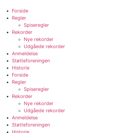
Videre
til
Forside
indhold
Regler
Spiseregler
Rekorder
Nye rekorder
Udgåede rekorder
Anmeldelse
Støtteforeningen
Historie
Forside
Regler
Spiseregler
Rekorder
Nye rekorder
Udgåede rekorder
Anmeldelse
Støtteforeningen
Historie