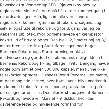
Ravnskov fra Vemmedrup SFO i Bjæverskov blev ny
regionsleder sidste år, og også hér er der kommet gang i
rekordsætningen. Han, ligesom alle vores andre
regionsfolk, kommer gerne ud til rekordforsøgene. Jeg
selv er også ude til rekorder, og for 6. gang var jeg på
Aabenraa Bibliotek, hvor børnene lavede en kæmpestor
kaktus ud af brugte bøger. Den blev 12,3 meter høj og 8,1
meter bred. Historik og Støtteforeningen bag bogen
Børnenes Rekordbogs Støtteforening er aktivt
medvirkende og gør det hele økonomisk muligt. Idéen til
Børnenes Rekordbog fik jeg tilbage i 1985. Dengang havde
nogle børn samlet over 300.000 kapsler, men kunne ikke
få rekorden optaget i Guinness World Records. Jeg mente,
at der manglede et sted, hvor børn kunne blive anerkendt
og komme i fokus for deres mange præstationer og på
deres egne præmisser. Den allerførste udgave af Børnenes
Rekordbog lavede vi i Mårslet Fritidsklub, hvor den
daværende leder og nuværende formand for