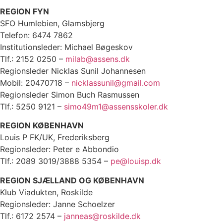
REGION FYN
SFO Humlebien, Glamsbjerg
Telefon: 6474 7862
Institutionsleder: Michael Bøgeskov
Tlf.: 2152 0250 –
milab@assens.dk
Regionsleder Nicklas Sunil Johannesen
Mobil: 20470718 –
nicklassunil@gmail.com
Regionsleder Simon Buch Rasmussen
Tlf.: 5250 9121 –
simo49m1@assensskoler.dk
REGION KØBENHAVN
Louis P FK/UK, Frederiksberg
Regionsleder: Peter e Abbondio
Tlf.: 2089 3019/3888 5354 –
pe@louisp.dk
REGION SJÆLLAND OG KØBENHAVN
Klub Viadukten, Roskilde
Regionsleder: Janne Schoelzer
Tlf.: 6172 2574 –
janneas@roskilde.dk