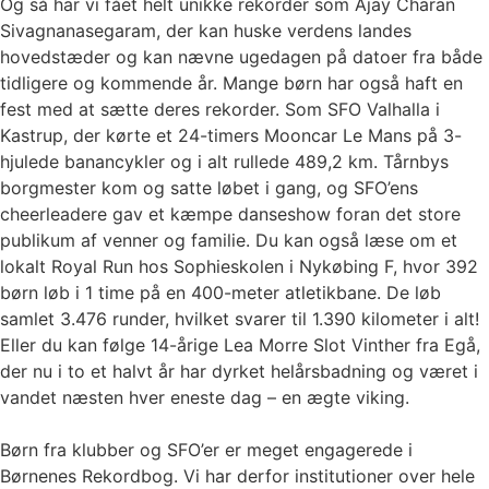
Og så har vi fået helt unikke rekorder som Ajay Charan
Sivagnanasegaram, der kan huske verdens landes
hovedstæder og kan nævne ugedagen på datoer fra både
tidligere og kommende år. Mange børn har også haft en
fest med at sætte deres rekorder. Som SFO Valhalla i
Kastrup, der kørte et 24-timers Mooncar Le Mans på 3-
hjulede banancykler og i alt rullede 489,2 km. Tårnbys
borgmester kom og satte løbet i gang, og SFO’ens
cheerleadere gav et kæmpe danseshow foran det store
publikum af venner og familie. Du kan også læse om et
lokalt Royal Run hos Sophieskolen i Nykøbing F, hvor 392
børn løb i 1 time på en 400-meter atletikbane. De løb
samlet 3.476 runder, hvilket svarer til 1.390 kilometer i alt!
Eller du kan følge 14-årige Lea Morre Slot Vinther fra Egå,
der nu i to et halvt år har dyrket helårsbadning og været i
vandet næsten hver eneste dag – en ægte viking.
Børn fra klubber og SFO’er er meget engagerede i
Børnenes Rekordbog. Vi har derfor institutioner over hele