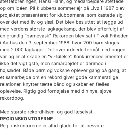
støtteforeningen, Hansi Hahn, og medarbejdere støttede
op om idéen. På klubbens sommerlejr på Livø i 1987 blev
projektet præsenteret for klubbørnene, som kastede sig
over det med liv og sjæl. Det blev besluttet at lægge ud
med verdens største lagkagekamp, der blev efterfulgt af
en grundig “børnevask”. Rekorden blev sat i Tivoli Friheden
i Aarhus den 3. september 1988, hvor 200 børn sloges
med 2.000 lagkager. Det overordnede formål med bogen
var og er at skabe en “vi-følelse”. Konkurrenceelementet er
ikke det vigtigste, men samarbejdet er derimod i
højsædet. Både børn og voksne oplever gang på gang, at
et samarbejde om en rekord giver gode kammeratlige
relationer, knytter tætte bånd og skaber en fælles
oplevelse. Rigtig god fornøjelse med din nye, sjove
rekordbog.
Med største rekordhilsen, og god læselyst.
REGIONSKONTORERNE
Regionskontorerne er altid glade for at besvare