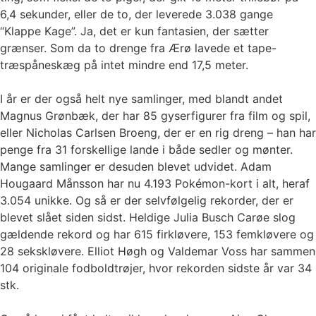
6,4 sekunder, eller de to, der leverede 3.038 gange
“Klappe Kage”. Ja, det er kun fantasien, der sætter
grænser. Som da to drenge fra Ærø lavede et tape-
træspåneskæg på intet mindre end 17,5 meter.
I år er der også helt nye samlinger, med blandt andet
Magnus Grønbæk, der har 85 gyserfigurer fra film og spil,
eller Nicholas Carlsen Broeng, der er en rig dreng – han har
penge fra 31 forskellige lande i både sedler og mønter.
Mange samlinger er desuden blevet udvidet. Adam
Hougaard Månsson har nu 4.193 Pokémon-kort i alt, heraf
3.054 unikke. Og så er der selvfølgelig rekorder, der er
blevet slået siden sidst. Heldige Julia Busch Carøe slog
gældende rekord og har 615 firkløvere, 153 femkløvere og
28 sekskløvere. Elliot Høgh og Valdemar Voss har sammen
104 originale fodboldtrøjer, hvor rekorden sidste år var 34
stk.