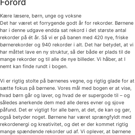
Forord
Kære læsere, børn, unge og voksne
Det har været et forrygende godt år for rekorder. Børnene
har i denne udgave endda sat rekord i det største antal
rekorder på ét år. Så vi er på banen med 420 nye, friske
børnerekorder og 940 rekorder i alt. Det har betydet, at vi
har måttet lave en ny struktur, så der både er plads til de
mange rekorder og til alle de nye billeder. Vi håber, at I
nemt kan finde rundt i bogen.
Vi er rigtig stolte på børnenes vegne, og rigtig glade for at
sætte fokus på børnene. Vores mål med bogen er at vise,
hvad børn går og laver, og hvad de er supergode til – og
således anerkende dem med alle deres evner og sjove
påfund. Det er vigtigt for alle børn, at det, de kan og gør,
også betyder noget. Børnene har været sprængfyldt med
rekordenergi og kreativitet, og det er der kommet rigtig
mange spændende rekorder ud af. Vi oplever, at børnene