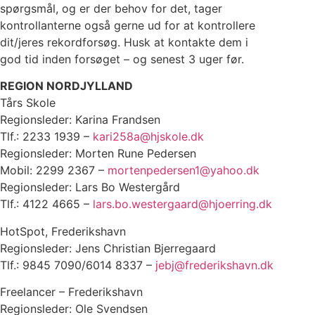
spørgsmål, og er der behov for det, tager
kontrollanterne også gerne ud for at kontrollere
dit/jeres rekordforsøg. Husk at kontakte dem i
god tid inden forsøget – og senest 3 uger før.
REGION NORDJYLLAND
Tårs Skole
Regionsleder: Karina Frandsen
Tlf.: 2233 1939 –
kari258a@hjskole.dk
Regionsleder: Morten Rune Pedersen
Mobil: 2299 2367 –
mortenpedersen1@yahoo.dk
Regionsleder: Lars Bo Westergård
Tlf.: 4122 4665 –
lars.bo.westergaard@hjoerring.dk
HotSpot, Frederikshavn
Regionsleder: Jens Christian Bjerregaard
Tlf.: 9845 7090/6014 8337 –
jebj@frederikshavn.dk
Freelancer – Frederikshavn
Regionsleder: Ole Svendsen