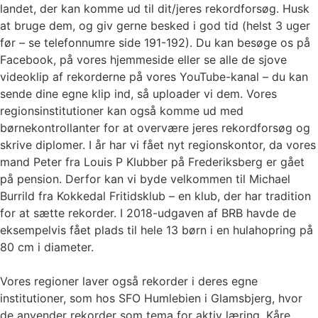
landet, der kan komme ud til dit/jeres rekordforsøg. Husk
at bruge dem, og giv gerne besked i god tid (helst 3 uger
før – se telefonnumre side 191-192). Du kan besøge os på
Facebook, på vores hjemmeside eller se alle de sjove
videoklip af rekorderne på vores YouTube-kanal – du kan
sende dine egne klip ind, så uploader vi dem. Vores
regionsinstitutioner kan også komme ud med
børnekontrollanter for at overvære jeres rekordforsøg og
skrive diplomer. I år har vi fået nyt regionskontor, da vores
mand Peter fra Louis P Klubber på Frederiksberg er gået
på pension. Derfor kan vi byde velkommen til Michael
Burrild fra Kokkedal Fritidsklub – en klub, der har tradition
for at sætte rekorder. I 2018-udgaven af BRB havde de
eksempelvis fået plads til hele 13 børn i en hulahopring på
80 cm i diameter.
Vores regioner laver også rekorder i deres egne
institutioner, som hos SFO Humlebien i Glamsbjerg, hvor
de anvender rekorder som tema for aktiv læring. Kåre