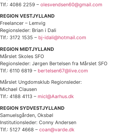
Tlf.: 4086 2259 –
olesvendsen60@gmail.com
REGION VESTJYLLAND
Freelancer – Lemvig
Regionsleder: Brian i Dali
Tlf.: 3172 1535 –
bj-idali@hotmail.com
REGION MIDTJYLLAND
Mårslet Skoles SFO
Regionsleder: Jørgen Bertelsen fra Mårslet SFO
Tlf.: 6110 6819 –
bertelsen67@live.com
Mårslet Ungdomsklub Regionsleder:
Michael Clausen
Tlf.: 4188 4113 –
micl@Aarhus.dk
REGION SYDVESTJYLLAND
Samuelsgården, Oksbøl
Institutionsleder: Conny Andersen
Tlf.: 5127 4668 –
coan@varde.dk