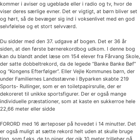
kommer i aviser og ugeblade eller i radio og tv, hvor de
viser deres særlige evner. Det er vigtigt, at børn bliver set
og hørt, så de bevæger sig ind i voksenlivet med en god
selvfølelse og et stort selvværd.
Du sidder med den 37. udgave af bogen. Det er 36 år
siden, at den første børnerekordbog udkom. I denne bog
kan du blandt andet læse om 154 elever fra Fårvang Skole,
der satte dobbeltrekord, da de legede “Banke Banke Bøf”
og “Kongens Efterfølger”. Eller Vejle Kommunes børn, der
under Familiernes Landsstævne i Byparken skabte 219
Sports- Rullinger, som er en toiletpapirsrulle, der er
dekoreret til unikke sportsfigurer. Der er også mange
individuelle præstationer, som at kaste en sukkerroe hele
22,66 meter eller sidde
FORORD med 16 ærteposer på hovedet i 14 minutter. Det
er også muligt at sætte rekord helt uden at skulle bruge
ting, som f.eks. de to piger, der gik 10 meter trillebør på