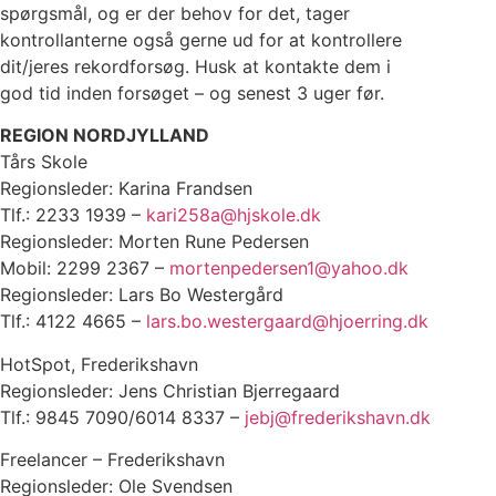
spørgsmål, og er der behov for det, tager
kontrollanterne også gerne ud for at kontrollere
dit/jeres rekordforsøg. Husk at kontakte dem i
god tid inden forsøget – og senest 3 uger før.
REGION NORDJYLLAND
Tårs Skole
Regionsleder: Karina Frandsen
Tlf.: 2233 1939 –
kari258a@hjskole.dk
Regionsleder: Morten Rune Pedersen
Mobil: 2299 2367 –
mortenpedersen1@yahoo.dk
Regionsleder: Lars Bo Westergård
Tlf.: 4122 4665 –
lars.bo.westergaard@hjoerring.dk
HotSpot, Frederikshavn
Regionsleder: Jens Christian Bjerregaard
Tlf.: 9845 7090/6014 8337 –
jebj@frederikshavn.dk
Freelancer – Frederikshavn
Regionsleder: Ole Svendsen