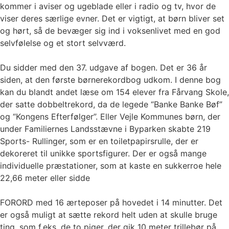
kommer i aviser og ugeblade eller i radio og tv, hvor de
viser deres særlige evner. Det er vigtigt, at børn bliver set
og hørt, så de bevæger sig ind i voksenlivet med en god
selvfølelse og et stort selvværd.
Du sidder med den 37. udgave af bogen. Det er 36 år
siden, at den første børnerekordbog udkom. I denne bog
kan du blandt andet læse om 154 elever fra Fårvang Skole,
der satte dobbeltrekord, da de legede “Banke Banke Bøf”
og “Kongens Efterfølger”. Eller Vejle Kommunes børn, der
under Familiernes Landsstævne i Byparken skabte 219
Sports- Rullinger, som er en toiletpapirsrulle, der er
dekoreret til unikke sportsfigurer. Der er også mange
individuelle præstationer, som at kaste en sukkerroe hele
22,66 meter eller sidde
FORORD med 16 ærteposer på hovedet i 14 minutter. Det
er også muligt at sætte rekord helt uden at skulle bruge
ting, som f.eks. de to piger, der gik 10 meter trillebør på