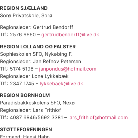
REGION SJÆLLAND
Sorø Privatskole, Sorø
Regionsleder: Gertrud Bendorff
Tlf.: 2576 6660 –
gertrudbendorff@live.dk
REGION LOLLAND OG FALSTER
Sophieskolen SFO, Nykøbing F.
Regionsleder: Jan Refnov Petersen
Tlf.: 5174 5198 –
janpondus@hotmail.com
Regionsleder Lone Lykkebæk
Tlf.: 2347 1745 –
lykkebaek@live.dk
REGION BORNHOLM
Paradisbakkeskolens SFO, Nexø
Regionsleder: Lars Frithiof
Tlf.: 4087 6946/5692 3381 –
lars_frithiof@hotmail.com
STØTTEFORENINGEN
Formand: Hansi Hahn