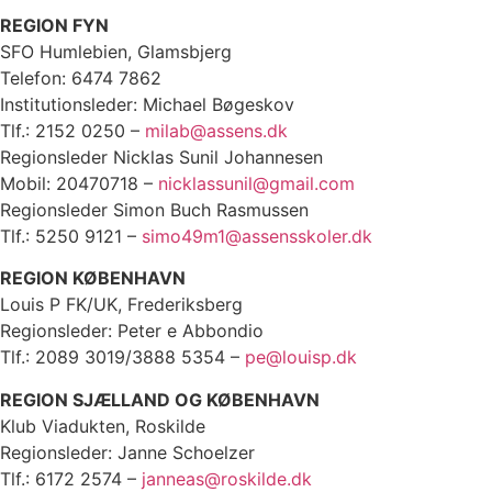
REGION FYN
SFO Humlebien, Glamsbjerg
Telefon: 6474 7862
Institutionsleder: Michael Bøgeskov
Tlf.: 2152 0250 –
milab@assens.dk
Regionsleder Nicklas Sunil Johannesen
Mobil: 20470718 –
nicklassunil@gmail.com
Regionsleder Simon Buch Rasmussen
Tlf.: 5250 9121 –
simo49m1@assensskoler.dk
REGION KØBENHAVN
Louis P FK/UK, Frederiksberg
Regionsleder: Peter e Abbondio
Tlf.: 2089 3019/3888 5354 –
pe@louisp.dk
REGION SJÆLLAND OG KØBENHAVN
Klub Viadukten, Roskilde
Regionsleder: Janne Schoelzer
Tlf.: 6172 2574 –
janneas@roskilde.dk