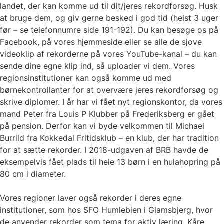
landet, der kan komme ud til dit/jeres rekordforsøg. Husk
at bruge dem, og giv gerne besked i god tid (helst 3 uger
før – se telefonnumre side 191-192). Du kan besøge os på
Facebook, på vores hjemmeside eller se alle de sjove
videoklip af rekorderne på vores YouTube-kanal – du kan
sende dine egne klip ind, så uploader vi dem. Vores
regionsinstitutioner kan også komme ud med
børnekontrollanter for at overvære jeres rekordforsøg og
skrive diplomer. I år har vi fået nyt regionskontor, da vores
mand Peter fra Louis P Klubber på Frederiksberg er gået
på pension. Derfor kan vi byde velkommen til Michael
Burrild fra Kokkedal Fritidsklub – en klub, der har tradition
for at sætte rekorder. I 2018-udgaven af BRB havde de
eksempelvis fået plads til hele 13 børn i en hulahopring på
80 cm i diameter.
Vores regioner laver også rekorder i deres egne
institutioner, som hos SFO Humlebien i Glamsbjerg, hvor
de anvender rekorder som tema for aktiv læring. Kåre