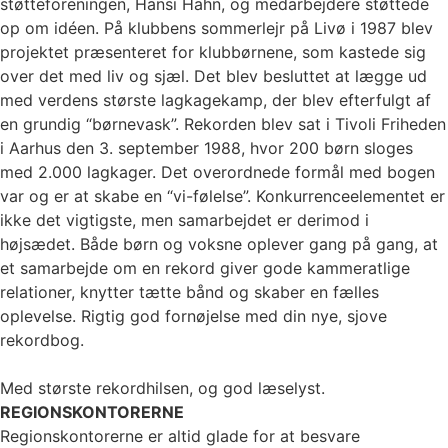
støtteforeningen, Hansi Hahn, og medarbejdere støttede
op om idéen. På klubbens sommerlejr på Livø i 1987 blev
projektet præsenteret for klubbørnene, som kastede sig
over det med liv og sjæl. Det blev besluttet at lægge ud
med verdens største lagkagekamp, der blev efterfulgt af
en grundig “børnevask”. Rekorden blev sat i Tivoli Friheden
i Aarhus den 3. september 1988, hvor 200 børn sloges
med 2.000 lagkager. Det overordnede formål med bogen
var og er at skabe en “vi-følelse”. Konkurrenceelementet er
ikke det vigtigste, men samarbejdet er derimod i
højsædet. Både børn og voksne oplever gang på gang, at
et samarbejde om en rekord giver gode kammeratlige
relationer, knytter tætte bånd og skaber en fælles
oplevelse. Rigtig god fornøjelse med din nye, sjove
rekordbog.
Med største rekordhilsen, og god læselyst.
REGIONSKONTORERNE
Regionskontorerne er altid glade for at besvare