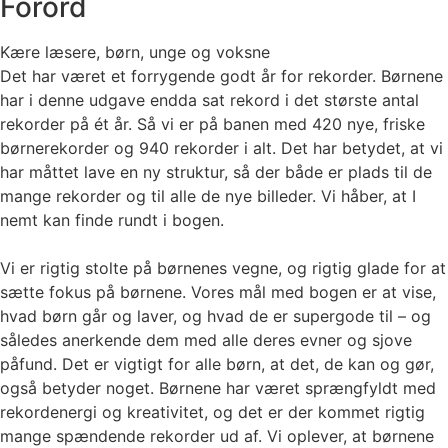
Forord
Kære læsere, børn, unge og voksne
Det har været et forrygende godt år for rekorder. Børnene
har i denne udgave endda sat rekord i det største antal
rekorder på ét år. Så vi er på banen med 420 nye, friske
børnerekorder og 940 rekorder i alt. Det har betydet, at vi
har måttet lave en ny struktur, så der både er plads til de
mange rekorder og til alle de nye billeder. Vi håber, at I
nemt kan finde rundt i bogen.
Vi er rigtig stolte på børnenes vegne, og rigtig glade for at
sætte fokus på børnene. Vores mål med bogen er at vise,
hvad børn går og laver, og hvad de er supergode til – og
således anerkende dem med alle deres evner og sjove
påfund. Det er vigtigt for alle børn, at det, de kan og gør,
også betyder noget. Børnene har været sprængfyldt med
rekordenergi og kreativitet, og det er der kommet rigtig
mange spændende rekorder ud af. Vi oplever, at børnene