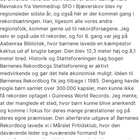
Ravnskov fra Vemmedrup SFO i Bjæverskov blev ny
regionsleder sidste år, og også hér er der kommet gang i
rekordsætningen. Han, ligesom alle vores andre
regionsfolk, kommer gerne ud til rekordforsøgene. Jeg
selv er også ude til rekorder, og for 6. gang var jeg på
Aabenraa Bibliotek, hvor børnene lavede en kæmpestor
kaktus ud af brugte bøger. Den blev 12,3 meter høj og 8,1
meter bred. Historik og Støtteforeningen bag bogen
Børnenes Rekordbogs Støtteforening er aktivt
medvirkende og gør det hele økonomisk muligt. Idéen til
Børnenes Rekordbog fik jeg tilbage i 1985. Dengang havde
nogle børn samlet over 300.000 kapsler, men kunne ikke
få rekorden optaget i Guinness World Records. Jeg mente,
at der manglede et sted, hvor børn kunne blive anerkendt
og komme i fokus for deres mange præstationer og på
deres egne præmisser. Den allerførste udgave af Børnenes
Rekordbog lavede vi i Mårslet Fritidsklub, hvor den
daværende leder og nuværende formand for