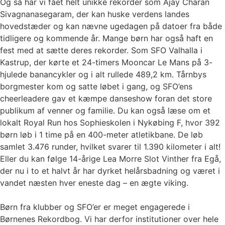
Og så har vi fået helt unikke rekorder som Ajay Charan
Sivagnanasegaram, der kan huske verdens landes
hovedstæder og kan nævne ugedagen på datoer fra både
tidligere og kommende år. Mange børn har også haft en
fest med at sætte deres rekorder. Som SFO Valhalla i
Kastrup, der kørte et 24-timers Mooncar Le Mans på 3-
hjulede banancykler og i alt rullede 489,2 km. Tårnbys
borgmester kom og satte løbet i gang, og SFO’ens
cheerleadere gav et kæmpe danseshow foran det store
publikum af venner og familie. Du kan også læse om et
lokalt Royal Run hos Sophieskolen i Nykøbing F, hvor 392
børn løb i 1 time på en 400-meter atletikbane. De løb
samlet 3.476 runder, hvilket svarer til 1.390 kilometer i alt!
Eller du kan følge 14-årige Lea Morre Slot Vinther fra Egå,
der nu i to et halvt år har dyrket helårsbadning og været i
vandet næsten hver eneste dag – en ægte viking.
Børn fra klubber og SFO’er er meget engagerede i
Børnenes Rekordbog. Vi har derfor institutioner over hele