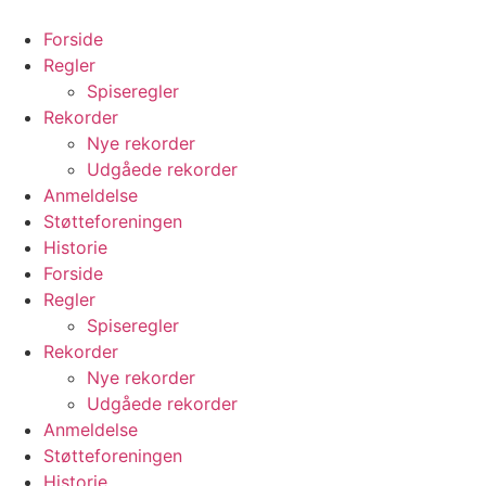
Videre
til
Forside
indhold
Regler
Spiseregler
Rekorder
Nye rekorder
Udgåede rekorder
Anmeldelse
Støtteforeningen
Historie
Forside
Regler
Spiseregler
Rekorder
Nye rekorder
Udgåede rekorder
Anmeldelse
Støtteforeningen
Historie