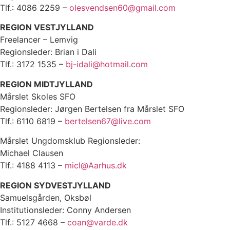
Tlf.: 4086 2259 –
olesvendsen60@gmail.com
REGION VESTJYLLAND
Freelancer – Lemvig
Regionsleder: Brian i Dali
Tlf.: 3172 1535 –
bj-idali@hotmail.com
REGION MIDTJYLLAND
Mårslet Skoles SFO
Regionsleder: Jørgen Bertelsen fra Mårslet SFO
Tlf.: 6110 6819 –
bertelsen67@live.com
Mårslet Ungdomsklub Regionsleder:
Michael Clausen
Tlf.: 4188 4113 –
micl@Aarhus.dk
REGION SYDVESTJYLLAND
Samuelsgården, Oksbøl
Institutionsleder: Conny Andersen
Tlf.: 5127 4668 –
coan@varde.dk