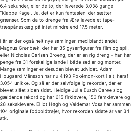
6,4 sekunder, eller de to, der leverede 3.038 gange
“Klappe Kage”. Ja, det er kun fantasien, der sætter
grænser. Som da to drenge fra Ærø lavede et tape-
træspåneskæg på intet mindre end 17,5 meter.
I år er der også helt nye samlinger, med blandt andet
Magnus Grønbæk, der har 85 gyserfigurer fra film og spil,
eller Nicholas Carlsen Broeng, der er en rig dreng – han har
penge fra 31 forskellige lande i både sedler og mønter.
Mange samlinger er desuden blevet udvidet. Adam
Hougaard Månsson har nu 4.193 Pokémon-kort i alt, heraf
3.054 unikke. Og så er der selvfølgelig rekorder, der er
blevet slået siden sidst. Heldige Julia Busch Carøe slog
gældende rekord og har 615 firkløvere, 153 femkløvere og
28 sekskløvere. Elliot Høgh og Valdemar Voss har sammen
104 originale fodboldtrøjer, hvor rekorden sidste år var 34
stk.