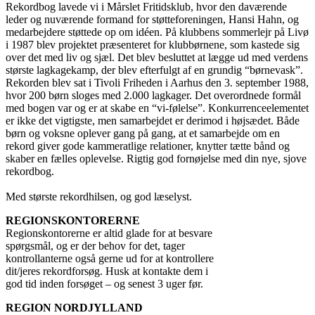
Rekordbog lavede vi i Mårslet Fritidsklub, hvor den daværende
leder og nuværende formand for støtteforeningen, Hansi Hahn, og
medarbejdere støttede op om idéen. På klubbens sommerlejr på Livø
i 1987 blev projektet præsenteret for klubbørnene, som kastede sig
over det med liv og sjæl. Det blev besluttet at lægge ud med verdens
største lagkagekamp, der blev efterfulgt af en grundig “børnevask”.
Rekorden blev sat i Tivoli Friheden i Aarhus den 3. september 1988,
hvor 200 børn sloges med 2.000 lagkager. Det overordnede formål
med bogen var og er at skabe en “vi-følelse”. Konkurrenceelementet
er ikke det vigtigste, men samarbejdet er derimod i højsædet. Både
børn og voksne oplever gang på gang, at et samarbejde om en
rekord giver gode kammeratlige relationer, knytter tætte bånd og
skaber en fælles oplevelse. Rigtig god fornøjelse med din nye, sjove
rekordbog.
Med største rekordhilsen, og god læselyst.
REGIONSKONTORERNE
Regionskontorerne er altid glade for at besvare
spørgsmål, og er der behov for det, tager
kontrollanterne også gerne ud for at kontrollere
dit/jeres rekordforsøg. Husk at kontakte dem i
god tid inden forsøget – og senest 3 uger før.
REGION NORDJYLLAND