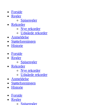
Videre
til
Forside
indhold
Regler
Spiseregler
Rekorder
Nye rekorder
Udgåede rekorder
Anmeldelse
Støtteforeningen
Historie
Forside
Regler
Spiseregler
Rekorder
Nye rekorder
Udgåede rekorder
Anmeldelse
Støtteforeningen
Historie
Forside
Regler
Spiseregler