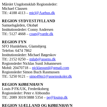
Mårslet Ungdomsklub Regionsleder:
Michael Clausen
Tlf.: 4188 4113 –
micl@Aarhus.dk
REGION SYDVESTJYLLAND
Samuelsgården, Oksbøl
Institutionsleder: Conny Andersen
Tlf.: 5127 4668 –
coan@varde.dk
REGION FYN
SFO Humlebien, Glamsbjerg
Telefon: 6474 7862
Institutionsleder: Michael Bøgeskov
Tlf.: 2152 0250 –
milab@assens.dk
Regionsleder Nicklas Sunil Johannesen
Mobil: 20470718 –
nicklassunil@gmail.com
Regionsleder Simon Buch Rasmussen
Tlf.: 5250 9121 –
simo49m1@assensskoler.dk
REGION KØBENHAVN
Louis P FK/UK, Frederiksberg
Regionsleder: Peter e Abbondio
Tlf.: 2089 3019/3888 5354 –
pe@louisp.dk
REGION SJÆLLAND OG KØBENHAVN