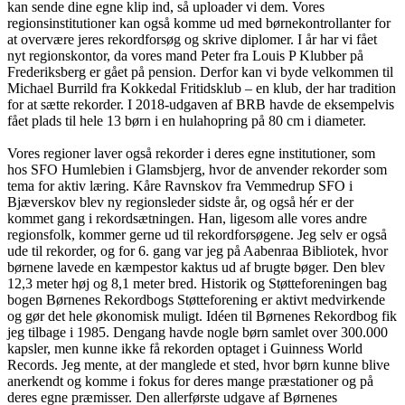
kan sende dine egne klip ind, så uploader vi dem. Vores
regionsinstitutioner kan også komme ud med børnekontrollanter for
at overvære jeres rekordforsøg og skrive diplomer. I år har vi fået
nyt regionskontor, da vores mand Peter fra Louis P Klubber på
Frederiksberg er gået på pension. Derfor kan vi byde velkommen til
Michael Burrild fra Kokkedal Fritidsklub – en klub, der har tradition
for at sætte rekorder. I 2018-udgaven af BRB havde de eksempelvis
fået plads til hele 13 børn i en hulahopring på 80 cm i diameter.
Vores regioner laver også rekorder i deres egne institutioner, som
hos SFO Humlebien i Glamsbjerg, hvor de anvender rekorder som
tema for aktiv læring. Kåre Ravnskov fra Vemmedrup SFO i
Bjæverskov blev ny regionsleder sidste år, og også hér er der
kommet gang i rekordsætningen. Han, ligesom alle vores andre
regionsfolk, kommer gerne ud til rekordforsøgene. Jeg selv er også
ude til rekorder, og for 6. gang var jeg på Aabenraa Bibliotek, hvor
børnene lavede en kæmpestor kaktus ud af brugte bøger. Den blev
12,3 meter høj og 8,1 meter bred. Historik og Støtteforeningen bag
bogen Børnenes Rekordbogs Støtteforening er aktivt medvirkende
og gør det hele økonomisk muligt. Idéen til Børnenes Rekordbog fik
jeg tilbage i 1985. Dengang havde nogle børn samlet over 300.000
kapsler, men kunne ikke få rekorden optaget i Guinness World
Records. Jeg mente, at der manglede et sted, hvor børn kunne blive
anerkendt og komme i fokus for deres mange præstationer og på
deres egne præmisser. Den allerførste udgave af Børnenes