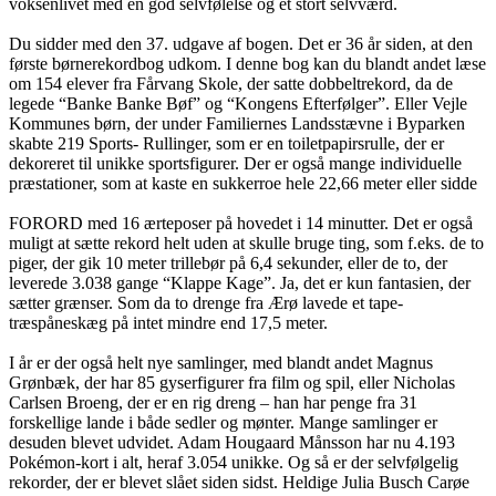
voksenlivet med en god selvfølelse og et stort selvværd.
Du sidder med den 37. udgave af bogen. Det er 36 år siden, at den
første børnerekordbog udkom. I denne bog kan du blandt andet læse
om 154 elever fra Fårvang Skole, der satte dobbeltrekord, da de
legede “Banke Banke Bøf” og “Kongens Efterfølger”. Eller Vejle
Kommunes børn, der under Familiernes Landsstævne i Byparken
skabte 219 Sports- Rullinger, som er en toiletpapirsrulle, der er
dekoreret til unikke sportsfigurer. Der er også mange individuelle
præstationer, som at kaste en sukkerroe hele 22,66 meter eller sidde
FORORD med 16 ærteposer på hovedet i 14 minutter. Det er også
muligt at sætte rekord helt uden at skulle bruge ting, som f.eks. de to
piger, der gik 10 meter trillebør på 6,4 sekunder, eller de to, der
leverede 3.038 gange “Klappe Kage”. Ja, det er kun fantasien, der
sætter grænser. Som da to drenge fra Ærø lavede et tape-
træspåneskæg på intet mindre end 17,5 meter.
I år er der også helt nye samlinger, med blandt andet Magnus
Grønbæk, der har 85 gyserfigurer fra film og spil, eller Nicholas
Carlsen Broeng, der er en rig dreng – han har penge fra 31
forskellige lande i både sedler og mønter. Mange samlinger er
desuden blevet udvidet. Adam Hougaard Månsson har nu 4.193
Pokémon-kort i alt, heraf 3.054 unikke. Og så er der selvfølgelig
rekorder, der er blevet slået siden sidst. Heldige Julia Busch Carøe