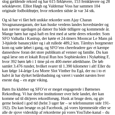
slog gældende rekord og har 615 firkløvere, 153 femkløvere og 28
sekskløvere. Elliot Høgh og Valdemar Voss har sammen 104
originale fodboldtrøjer, hvor rekorden sidste år var 34 stk.
Og så har vi fået helt unikke rekorder som Ajay Charan
Sivagnanasegaram, der kan huske verdens landes hovedstæder og
kan nævne ugedagen på datoer fra både tidligere og kommende år.
Mange børn har også haft en fest med at sætte deres rekorder. Som
SFO Valhalla i Kastrup, der kørte et 24-timers Mooncar Le Mans på
3-hjulede banancykler og i alt rullede 489,2 km. Tårnbys borgmester
kom og satte løbet i gang, og SFO’ens cheerleadere gav et kæmpe
danseshow foran det store publikum af venner og familie. Du kan
også læse om et lokalt Royal Run hos Sophieskolen i Nykøbing F,
hvor 392 børn løb i 1 time på en 400-meter atletikbane. De løb
samlet 3.476 runder, hvilket svarer til 1.390 kilometer i alt! Eller du
kan følge 14-årige Lea Morre Slot Vinther fra Egå, der nu i to et
halvt år har dyrket helårsbadning og været i vandet næsten hver
eneste dag – en ægte viking.
Børn fra klubber og SFO’er er meget engagerede i Børnenes
Rekordbog. Vi har derfor institutioner over hele landet, der kan
komme ud til dit/jeres rekordforsøg. Husk at bruge dem, og giv
gerne besked i god tid (helst 3 uger før – se telefonnumre side 191-
192). Du kan besøge os på Facebook, på vores hjemmeside eller se
alle de sjove videoklip af rekorderne på vores YouTube-kanal – du