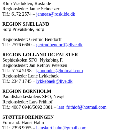
Klub Viadukten, Roskilde
Regionsleder: Janne Schoelzer
Tlf.: 6172 2574 –
janneas@roskilde.dk
REGION SJÆLLAND
Sorø Privatskole, Sorø
Regionsleder: Gertrud Bendorff
Tlf.: 2576 6660 –
gertrudbendorff@live.dk
REGION LOLLAND OG FALSTER
Sophieskolen SFO, Nykøbing F.
Regionsleder: Jan Refnov Petersen
Tlf.: 5174 5198 –
janpondus@hotmail.com
Regionsleder Lone Lykkebæk
Tlf.: 2347 1745 –
lykkebaek@live.dk
REGION BORNHOLM
Paradisbakkeskolens SFO, Nexø
Regionsleder: Lars Frithiof
Tlf.: 4087 6946/5692 3381 –
lars_frithiof@hotmail.com
STØTTEFORENINGEN
Formand: Hansi Hahn
Tlf.: 2398 9955 –
hanskurt.hahn@gmail.com