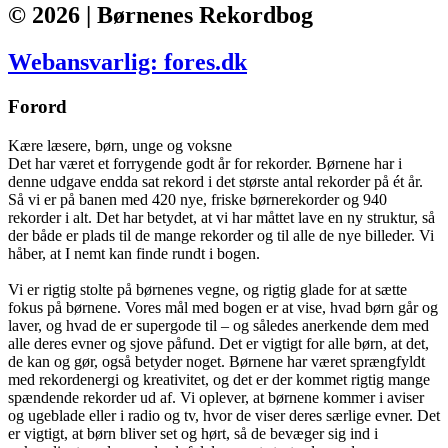
© 2026 | Børnenes Rekordbog
Webansvarlig: fores.dk
Forord
Kære læsere, børn, unge og voksne
Det har været et forrygende godt år for rekorder. Børnene har i
denne udgave endda sat rekord i det største antal rekorder på ét år.
Så vi er på banen med 420 nye, friske børnerekorder og 940
rekorder i alt. Det har betydet, at vi har måttet lave en ny struktur, så
der både er plads til de mange rekorder og til alle de nye billeder. Vi
håber, at I nemt kan finde rundt i bogen.
Vi er rigtig stolte på børnenes vegne, og rigtig glade for at sætte
fokus på børnene. Vores mål med bogen er at vise, hvad børn går og
laver, og hvad de er supergode til – og således anerkende dem med
alle deres evner og sjove påfund. Det er vigtigt for alle børn, at det,
de kan og gør, også betyder noget. Børnene har været sprængfyldt
med rekordenergi og kreativitet, og det er der kommet rigtig mange
spændende rekorder ud af. Vi oplever, at børnene kommer i aviser
og ugeblade eller i radio og tv, hvor de viser deres særlige evner. Det
er vigtigt, at børn bliver set og hørt, så de bevæger sig ind i