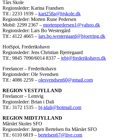
Tårs Skole
Regionsleder: Karina Frandsen
Tlf.: 2233 1939 –
kari258a@hjskole.dk
Regionsleder: Morten Rune Pedersen
Mobil: 2299 2367 –
mortenpedersen1@yahoo.dk
Regionsleder: Lars Bo Westergård
Tlf.: 4122 4665 –
lars.bo.westergaard@hjoerring.dk
HotSpot, Frederikshavn
Regionsleder: Jens Christian Bjerregaard
Tlf.: 9845 7090/6014 8337 –
jebj@frederikshavn.dk
Freelancer – Frederikshavn
Regionsleder: Ole Svendsen
Tlf.: 4086 2259 –
olesvendsen60@gmail.com
REGION VESTJYLLAND
Freelancer – Lemvig
Regionsleder: Brian i Dali
Tlf.: 3172 1535 –
bj-idali@hotmail.com
REGION MIDTJYLLAND
Mårslet Skoles SFO
Regionsleder: Jørgen Bertelsen fra Mårslet SFO
Tlf.: 6110 6819 –
bertelsen67@live.com