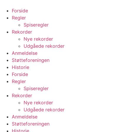
Videre
til
Forside
indhold
Regler
Spiseregler
Rekorder
Nye rekorder
Udgåede rekorder
Anmeldelse
Støtteforeningen
Historie
Forside
Regler
Spiseregler
Rekorder
Nye rekorder
Udgåede rekorder
Anmeldelse
Støtteforeningen
Historie