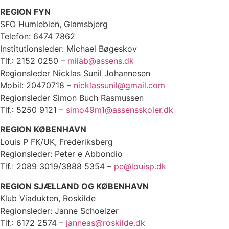
REGION FYN
SFO Humlebien, Glamsbjerg
Telefon: 6474 7862
Institutionsleder: Michael Bøgeskov
Tlf.: 2152 0250 –
milab@assens.dk
Regionsleder Nicklas Sunil Johannesen
Mobil: 20470718 –
nicklassunil@gmail.com
Regionsleder Simon Buch Rasmussen
Tlf.: 5250 9121 –
simo49m1@assensskoler.dk
REGION KØBENHAVN
Louis P FK/UK, Frederiksberg
Regionsleder: Peter e Abbondio
Tlf.: 2089 3019/3888 5354 –
pe@louisp.dk
REGION SJÆLLAND OG KØBENHAVN
Klub Viadukten, Roskilde
Regionsleder: Janne Schoelzer
Tlf.: 6172 2574 –
janneas@roskilde.dk