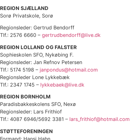
REGION SJÆLLAND
Sorø Privatskole, Sorø
Regionsleder: Gertrud Bendorff
Tlf.: 2576 6660 –
gertrudbendorff@live.dk
REGION LOLLAND OG FALSTER
Sophieskolen SFO, Nykøbing F.
Regionsleder: Jan Refnov Petersen
Tlf.: 5174 5198 –
janpondus@hotmail.com
Regionsleder Lone Lykkebæk
Tlf.: 2347 1745 –
lykkebaek@live.dk
REGION BORNHOLM
Paradisbakkeskolens SFO, Nexø
Regionsleder: Lars Frithiof
Tlf.: 4087 6946/5692 3381 –
lars_frithiof@hotmail.com
STØTTEFORENINGEN
Formand: Hansi Hahn