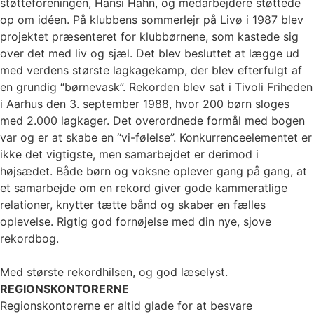
støtteforeningen, Hansi Hahn, og medarbejdere støttede
op om idéen. På klubbens sommerlejr på Livø i 1987 blev
projektet præsenteret for klubbørnene, som kastede sig
over det med liv og sjæl. Det blev besluttet at lægge ud
med verdens største lagkagekamp, der blev efterfulgt af
en grundig “børnevask”. Rekorden blev sat i Tivoli Friheden
i Aarhus den 3. september 1988, hvor 200 børn sloges
med 2.000 lagkager. Det overordnede formål med bogen
var og er at skabe en “vi-følelse”. Konkurrenceelementet er
ikke det vigtigste, men samarbejdet er derimod i
højsædet. Både børn og voksne oplever gang på gang, at
et samarbejde om en rekord giver gode kammeratlige
relationer, knytter tætte bånd og skaber en fælles
oplevelse. Rigtig god fornøjelse med din nye, sjove
rekordbog.
Med største rekordhilsen, og god læselyst.
REGIONSKONTORERNE
Regionskontorerne er altid glade for at besvare