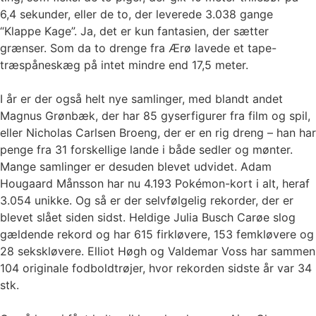
6,4 sekunder, eller de to, der leverede 3.038 gange
“Klappe Kage”. Ja, det er kun fantasien, der sætter
grænser. Som da to drenge fra Ærø lavede et tape-
træspåneskæg på intet mindre end 17,5 meter.
I år er der også helt nye samlinger, med blandt andet
Magnus Grønbæk, der har 85 gyserfigurer fra film og spil,
eller Nicholas Carlsen Broeng, der er en rig dreng – han har
penge fra 31 forskellige lande i både sedler og mønter.
Mange samlinger er desuden blevet udvidet. Adam
Hougaard Månsson har nu 4.193 Pokémon-kort i alt, heraf
3.054 unikke. Og så er der selvfølgelig rekorder, der er
blevet slået siden sidst. Heldige Julia Busch Carøe slog
gældende rekord og har 615 firkløvere, 153 femkløvere og
28 sekskløvere. Elliot Høgh og Valdemar Voss har sammen
104 originale fodboldtrøjer, hvor rekorden sidste år var 34
stk.