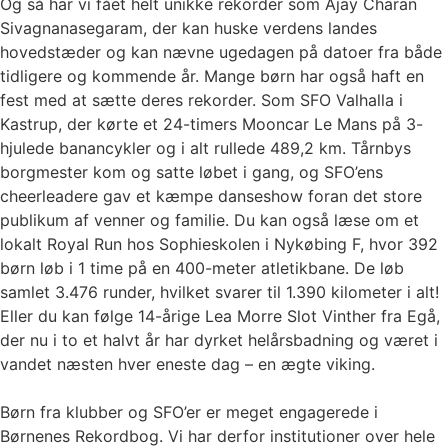
Og så har vi fået helt unikke rekorder som Ajay Charan
Sivagnanasegaram, der kan huske verdens landes
hovedstæder og kan nævne ugedagen på datoer fra både
tidligere og kommende år. Mange børn har også haft en
fest med at sætte deres rekorder. Som SFO Valhalla i
Kastrup, der kørte et 24-timers Mooncar Le Mans på 3-
hjulede banancykler og i alt rullede 489,2 km. Tårnbys
borgmester kom og satte løbet i gang, og SFO’ens
cheerleadere gav et kæmpe danseshow foran det store
publikum af venner og familie. Du kan også læse om et
lokalt Royal Run hos Sophieskolen i Nykøbing F, hvor 392
børn løb i 1 time på en 400-meter atletikbane. De løb
samlet 3.476 runder, hvilket svarer til 1.390 kilometer i alt!
Eller du kan følge 14-årige Lea Morre Slot Vinther fra Egå,
der nu i to et halvt år har dyrket helårsbadning og været i
vandet næsten hver eneste dag – en ægte viking.
Børn fra klubber og SFO’er er meget engagerede i
Børnenes Rekordbog. Vi har derfor institutioner over hele