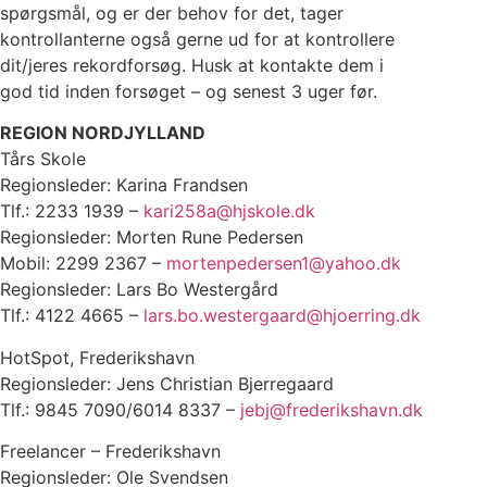
spørgsmål, og er der behov for det, tager
kontrollanterne også gerne ud for at kontrollere
dit/jeres rekordforsøg. Husk at kontakte dem i
god tid inden forsøget – og senest 3 uger før.
REGION NORDJYLLAND
Tårs Skole
Regionsleder: Karina Frandsen
Tlf.: 2233 1939 –
kari258a@hjskole.dk
Regionsleder: Morten Rune Pedersen
Mobil: 2299 2367 –
mortenpedersen1@yahoo.dk
Regionsleder: Lars Bo Westergård
Tlf.: 4122 4665 –
lars.bo.westergaard@hjoerring.dk
HotSpot, Frederikshavn
Regionsleder: Jens Christian Bjerregaard
Tlf.: 9845 7090/6014 8337 –
jebj@frederikshavn.dk
Freelancer – Frederikshavn
Regionsleder: Ole Svendsen