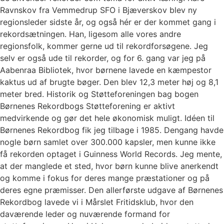
Ravnskov fra Vemmedrup SFO i Bjæverskov blev ny
regionsleder sidste år, og også hér er der kommet gang i
rekordsætningen. Han, ligesom alle vores andre
regionsfolk, kommer gerne ud til rekordforsøgene. Jeg
selv er også ude til rekorder, og for 6. gang var jeg på
Aabenraa Bibliotek, hvor børnene lavede en kæmpestor
kaktus ud af brugte bøger. Den blev 12,3 meter høj og 8,1
meter bred. Historik og Støtteforeningen bag bogen
Børnenes Rekordbogs Støtteforening er aktivt
medvirkende og gør det hele økonomisk muligt. Idéen til
Børnenes Rekordbog fik jeg tilbage i 1985. Dengang havde
nogle børn samlet over 300.000 kapsler, men kunne ikke
få rekorden optaget i Guinness World Records. Jeg mente,
at der manglede et sted, hvor børn kunne blive anerkendt
og komme i fokus for deres mange præstationer og på
deres egne præmisser. Den allerførste udgave af Børnenes
Rekordbog lavede vi i Mårslet Fritidsklub, hvor den
daværende leder og nuværende formand for