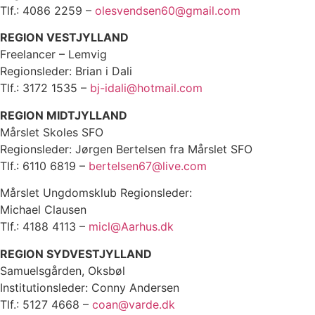
Tlf.: 4086 2259 –
olesvendsen60@gmail.com
REGION VESTJYLLAND
Freelancer – Lemvig
Regionsleder: Brian i Dali
Tlf.: 3172 1535 –
bj-idali@hotmail.com
REGION MIDTJYLLAND
Mårslet Skoles SFO
Regionsleder: Jørgen Bertelsen fra Mårslet SFO
Tlf.: 6110 6819 –
bertelsen67@live.com
Mårslet Ungdomsklub Regionsleder:
Michael Clausen
Tlf.: 4188 4113 –
micl@Aarhus.dk
REGION SYDVESTJYLLAND
Samuelsgården, Oksbøl
Institutionsleder: Conny Andersen
Tlf.: 5127 4668 –
coan@varde.dk