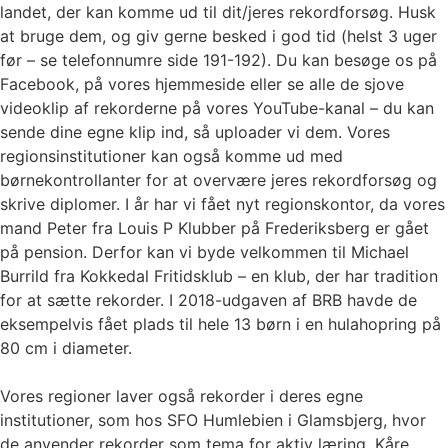
landet, der kan komme ud til dit/jeres rekordforsøg. Husk
at bruge dem, og giv gerne besked i god tid (helst 3 uger
før – se telefonnumre side 191-192). Du kan besøge os på
Facebook, på vores hjemmeside eller se alle de sjove
videoklip af rekorderne på vores YouTube-kanal – du kan
sende dine egne klip ind, så uploader vi dem. Vores
regionsinstitutioner kan også komme ud med
børnekontrollanter for at overvære jeres rekordforsøg og
skrive diplomer. I år har vi fået nyt regionskontor, da vores
mand Peter fra Louis P Klubber på Frederiksberg er gået
på pension. Derfor kan vi byde velkommen til Michael
Burrild fra Kokkedal Fritidsklub – en klub, der har tradition
for at sætte rekorder. I 2018-udgaven af BRB havde de
eksempelvis fået plads til hele 13 børn i en hulahopring på
80 cm i diameter.
Vores regioner laver også rekorder i deres egne
institutioner, som hos SFO Humlebien i Glamsbjerg, hvor
de anvender rekorder som tema for aktiv læring. Kåre