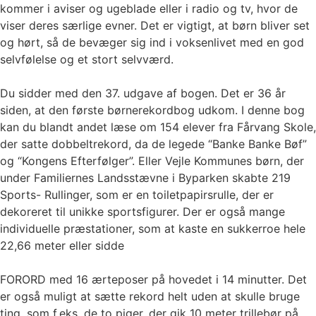
kommer i aviser og ugeblade eller i radio og tv, hvor de
viser deres særlige evner. Det er vigtigt, at børn bliver set
og hørt, så de bevæger sig ind i voksenlivet med en god
selvfølelse og et stort selvværd.
Du sidder med den 37. udgave af bogen. Det er 36 år
siden, at den første børnerekordbog udkom. I denne bog
kan du blandt andet læse om 154 elever fra Fårvang Skole,
der satte dobbeltrekord, da de legede “Banke Banke Bøf”
og “Kongens Efterfølger”. Eller Vejle Kommunes børn, der
under Familiernes Landsstævne i Byparken skabte 219
Sports- Rullinger, som er en toiletpapirsrulle, der er
dekoreret til unikke sportsfigurer. Der er også mange
individuelle præstationer, som at kaste en sukkerroe hele
22,66 meter eller sidde
FORORD med 16 ærteposer på hovedet i 14 minutter. Det
er også muligt at sætte rekord helt uden at skulle bruge
ting, som f.eks. de to piger, der gik 10 meter trillebør på