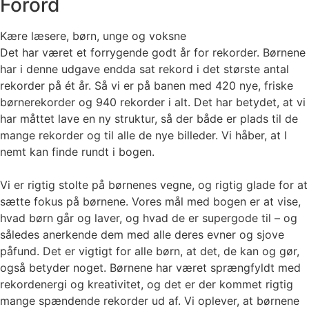
Forord
Kære læsere, børn, unge og voksne
Det har været et forrygende godt år for rekorder. Børnene
har i denne udgave endda sat rekord i det største antal
rekorder på ét år. Så vi er på banen med 420 nye, friske
børnerekorder og 940 rekorder i alt. Det har betydet, at vi
har måttet lave en ny struktur, så der både er plads til de
mange rekorder og til alle de nye billeder. Vi håber, at I
nemt kan finde rundt i bogen.
Vi er rigtig stolte på børnenes vegne, og rigtig glade for at
sætte fokus på børnene. Vores mål med bogen er at vise,
hvad børn går og laver, og hvad de er supergode til – og
således anerkende dem med alle deres evner og sjove
påfund. Det er vigtigt for alle børn, at det, de kan og gør,
også betyder noget. Børnene har været sprængfyldt med
rekordenergi og kreativitet, og det er der kommet rigtig
mange spændende rekorder ud af. Vi oplever, at børnene