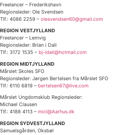
Freelancer – Frederikshavn
Regionsleder: Ole Svendsen
Tlf.: 4086 2259 –
olesvendsen60@gmail.com
REGION VESTJYLLAND
Freelancer – Lemvig
Regionsleder: Brian i Dali
Tlf.: 3172 1535 –
bj-idali@hotmail.com
REGION MIDTJYLLAND
Mårslet Skoles SFO
Regionsleder: Jørgen Bertelsen fra Mårslet SFO
Tlf.: 6110 6819 –
bertelsen67@live.com
Mårslet Ungdomsklub Regionsleder:
Michael Clausen
Tlf.: 4188 4113 –
micl@Aarhus.dk
REGION SYDVESTJYLLAND
Samuelsgården, Oksbøl