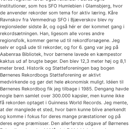
institutioner, som hos SFO Humlebien i Glamsbjerg, hvor
de anvender rekorder som tema for aktiv læring. Kåre
Ravnskov fra Vemmedrup SFO i Bjæverskov blev ny
regionsleder sidste år, og også hér er der kommet gang i
rekordsætningen. Han, ligesom alle vores andre
regionsfolk, kommer gerne ud til rekordforsøgene. Jeg
selv er også ude til rekorder, og for 6. gang var jeg på
Aabenraa Bibliotek, hvor børnene lavede en kæmpestor
kaktus ud af brugte bøger. Den blev 12,3 meter høj og 8,1
meter bred. Historik og Støtteforeningen bag bogen
Børnenes Rekordbogs Støtteforening er aktivt
medvirkende og gør det hele økonomisk muligt. Idéen til
Børnenes Rekordbog fik jeg tilbage i 1985. Dengang havde
nogle børn samlet over 300.000 kapsler, men kunne ikke
få rekorden optaget i Guinness World Records. Jeg mente,
at der manglede et sted, hvor børn kunne blive anerkendt
og komme i fokus for deres mange præstationer og på
deres egne præmisser. Den allerførste udgave af Børnenes