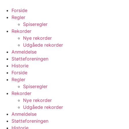
Videre
til
Forside
indhold
Regler
Spiseregler
Rekorder
Nye rekorder
Udgåede rekorder
Anmeldelse
Støtteforeningen
Historie
Forside
Regler
Spiseregler
Rekorder
Nye rekorder
Udgåede rekorder
Anmeldelse
Støtteforeningen
Historie