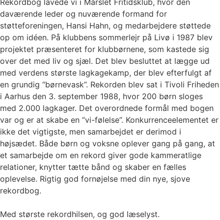
Rekordbog lavede vi i Mårslet Fritidsklub, hvor den
daværende leder og nuværende formand for
støtteforeningen, Hansi Hahn, og medarbejdere støttede
op om idéen. På klubbens sommerlejr på Livø i 1987 blev
projektet præsenteret for klubbørnene, som kastede sig
over det med liv og sjæl. Det blev besluttet at lægge ud
med verdens største lagkagekamp, der blev efterfulgt af
en grundig “børnevask”. Rekorden blev sat i Tivoli Friheden
i Aarhus den 3. september 1988, hvor 200 børn sloges
med 2.000 lagkager. Det overordnede formål med bogen
var og er at skabe en “vi-følelse”. Konkurrenceelementet er
ikke det vigtigste, men samarbejdet er derimod i
højsædet. Både børn og voksne oplever gang på gang, at
et samarbejde om en rekord giver gode kammeratlige
relationer, knytter tætte bånd og skaber en fælles
oplevelse. Rigtig god fornøjelse med din nye, sjove
rekordbog.
Med største rekordhilsen, og god læselyst.