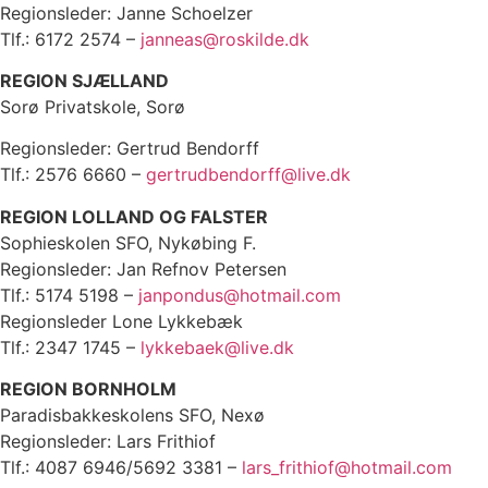
Regionsleder: Janne Schoelzer
Tlf.: 6172 2574 –
janneas@roskilde.dk
REGION SJÆLLAND
Sorø Privatskole, Sorø
Regionsleder: Gertrud Bendorff
Tlf.: 2576 6660 –
gertrudbendorff@live.dk
REGION LOLLAND OG FALSTER
Sophieskolen SFO, Nykøbing F.
Regionsleder: Jan Refnov Petersen
Tlf.: 5174 5198 –
janpondus@hotmail.com
Regionsleder Lone Lykkebæk
Tlf.: 2347 1745 –
lykkebaek@live.dk
REGION BORNHOLM
Paradisbakkeskolens SFO, Nexø
Regionsleder: Lars Frithiof
Tlf.: 4087 6946/5692 3381 –
lars_frithiof@hotmail.com