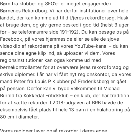
Børn fra klubber og SFO’er er meget engagerede i
Børnenes Rekordbog. Vi har derfor institutioner over hele
landet, der kan komme ud til dit/jeres rekordforsøg. Husk
at bruge dem, og giv gerne besked i god tid (helst 3 uger
før – se telefonnumre side 191-192). Du kan besøge os på
Facebook, på vores hjemmeside eller se alle de sjove
videoklip af rekorderne på vores YouTube-kanal – du kan
sende dine egne klip ind, så uploader vi dem. Vores
regionsinstitutioner kan også komme ud med
børnekontrollanter for at overvære jeres rekordforsøg og
skrive diplomer. I år har vi fået nyt regionskontor, da vores
mand Peter fra Louis P Klubber på Frederiksberg er gået
på pension. Derfor kan vi byde velkommen til Michael
Burrild fra Kokkedal Fritidsklub – en klub, der har tradition
for at sætte rekorder. I 2018-udgaven af BRB havde de
eksempelvis fået plads til hele 13 børn i en hulahopring på
80 cm i diameter.
Vores regioner laver også rekorder i deres egne