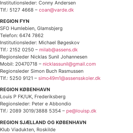
Institutionsleder: Conny Andersen
Tlf.: 5127 4668 –
coan@varde.dk
REGION FYN
SFO Humlebien, Glamsbjerg
Telefon: 6474 7862
Institutionsleder: Michael Bøgeskov
Tlf.: 2152 0250 –
milab@assens.dk
Regionsleder Nicklas Sunil Johannesen
Mobil: 20470718 –
nicklassunil@gmail.com
Regionsleder Simon Buch Rasmussen
Tlf.: 5250 9121 –
simo49m1@assensskoler.dk
REGION KØBENHAVN
Louis P FK/UK, Frederiksberg
Regionsleder: Peter e Abbondio
Tlf.: 2089 3019/3888 5354 –
pe@louisp.dk
REGION SJÆLLAND OG KØBENHAVN
Klub Viadukten, Roskilde