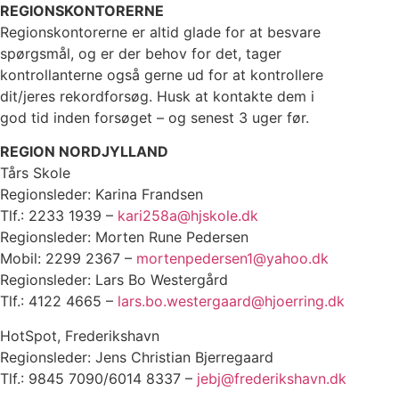
REGIONSKONTORERNE
Regionskontorerne er altid glade for at besvare
spørgsmål, og er der behov for det, tager
kontrollanterne også gerne ud for at kontrollere
dit/jeres rekordforsøg. Husk at kontakte dem i
god tid inden forsøget – og senest 3 uger før.
REGION NORDJYLLAND
Tårs Skole
Regionsleder: Karina Frandsen
Tlf.: 2233 1939 –
kari258a@hjskole.dk
Regionsleder: Morten Rune Pedersen
Mobil: 2299 2367 –
mortenpedersen1@yahoo.dk
Regionsleder: Lars Bo Westergård
Tlf.: 4122 4665 –
lars.bo.westergaard@hjoerring.dk
HotSpot, Frederikshavn
Regionsleder: Jens Christian Bjerregaard
Tlf.: 9845 7090/6014 8337 –
jebj@frederikshavn.dk