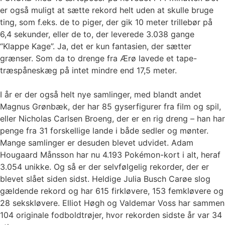
er også muligt at sætte rekord helt uden at skulle bruge
ting, som f.eks. de to piger, der gik 10 meter trillebør på
6,4 sekunder, eller de to, der leverede 3.038 gange
“Klappe Kage”. Ja, det er kun fantasien, der sætter
grænser. Som da to drenge fra Ærø lavede et tape-
træspåneskæg på intet mindre end 17,5 meter.
I år er der også helt nye samlinger, med blandt andet
Magnus Grønbæk, der har 85 gyserfigurer fra film og spil,
eller Nicholas Carlsen Broeng, der er en rig dreng – han har
penge fra 31 forskellige lande i både sedler og mønter.
Mange samlinger er desuden blevet udvidet. Adam
Hougaard Månsson har nu 4.193 Pokémon-kort i alt, heraf
3.054 unikke. Og så er der selvfølgelig rekorder, der er
blevet slået siden sidst. Heldige Julia Busch Carøe slog
gældende rekord og har 615 firkløvere, 153 femkløvere og
28 sekskløvere. Elliot Høgh og Valdemar Voss har sammen
104 originale fodboldtrøjer, hvor rekorden sidste år var 34