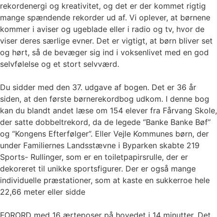
rekordenergi og kreativitet, og det er der kommet rigtig
mange spændende rekorder ud af. Vi oplever, at børnene
kommer i aviser og ugeblade eller i radio og tv, hvor de
viser deres særlige evner. Det er vigtigt, at børn bliver set
og hørt, så de bevæger sig ind i voksenlivet med en god
selvfølelse og et stort selvværd.
Du sidder med den 37. udgave af bogen. Det er 36 år
siden, at den første børnerekordbog udkom. I denne bog
kan du blandt andet læse om 154 elever fra Fårvang Skole,
der satte dobbeltrekord, da de legede “Banke Banke Bøf”
og “Kongens Efterfølger”. Eller Vejle Kommunes børn, der
under Familiernes Landsstævne i Byparken skabte 219
Sports- Rullinger, som er en toiletpapirsrulle, der er
dekoreret til unikke sportsfigurer. Der er også mange
individuelle præstationer, som at kaste en sukkerroe hele
22,66 meter eller sidde
FORORD med 16 ærteposer på hovedet i 14 minutter. Det