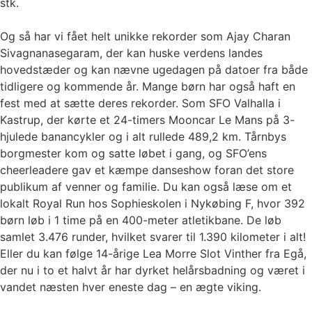
stk.
Og så har vi fået helt unikke rekorder som Ajay Charan
Sivagnanasegaram, der kan huske verdens landes
hovedstæder og kan nævne ugedagen på datoer fra både
tidligere og kommende år. Mange børn har også haft en
fest med at sætte deres rekorder. Som SFO Valhalla i
Kastrup, der kørte et 24-timers Mooncar Le Mans på 3-
hjulede banancykler og i alt rullede 489,2 km. Tårnbys
borgmester kom og satte løbet i gang, og SFO’ens
cheerleadere gav et kæmpe danseshow foran det store
publikum af venner og familie. Du kan også læse om et
lokalt Royal Run hos Sophieskolen i Nykøbing F, hvor 392
børn løb i 1 time på en 400-meter atletikbane. De løb
samlet 3.476 runder, hvilket svarer til 1.390 kilometer i alt!
Eller du kan følge 14-årige Lea Morre Slot Vinther fra Egå,
der nu i to et halvt år har dyrket helårsbadning og været i
vandet næsten hver eneste dag – en ægte viking.