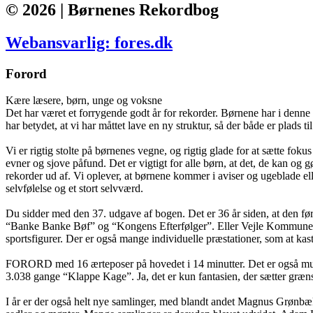
© 2026 | Børnenes Rekordbog
Webansvarlig: fores.dk
Forord
Kære læsere, børn, unge og voksne
Det har været et forrygende godt år for rekorder. Børnene har i denne 
har betydet, at vi har måttet lave en ny struktur, så der både er plads t
Vi er rigtig stolte på børnenes vegne, og rigtig glade for at sætte fo
evner og sjove påfund. Det er vigtigt for alle børn, at det, de kan o
rekorder ud af. Vi oplever, at børnene kommer i aviser og ugeblade elle
selvfølelse og et stort selvværd.
Du sidder med den 37. udgave af bogen. Det er 36 år siden, at den fø
“Banke Banke Bøf” og “Kongens Efterfølger”. Eller Vejle Kommunes bø
sportsfigurer. Der er også mange individuelle præstationer, som at kas
FORORD med 16 ærteposer på hovedet i 14 minutter. Det er også muligt a
3.038 gange “Klappe Kage”. Ja, det er kun fantasien, der sætter græn
I år er der også helt nye samlinger, med blandt andet Magnus Grønbæk, 