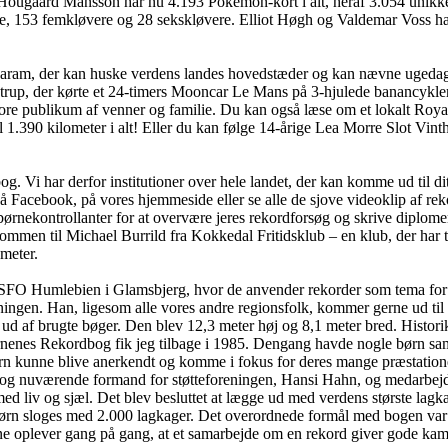
ugaard Månsson har nu 4.193 Pokémon-kort i alt, heraf 3.054 unikke. Og 
e, 153 femkløvere og 28 sekskløvere. Elliot Høgh og Valdemar Voss har
garam, der kan huske verdens landes hovedstæder og kan nævne ugedag
strup, der kørte et 24-timers Mooncar Le Mans på 3-hjulede banancykler
re publikum af venner og familie. Du kan også læse om et lokalt Roya
l 1.390 kilometer i alt! Eller du kan følge 14-årige Lea Morre Slot Vinth
 Vi har derfor institutioner over hele landet, der kan komme ud til dit
på Facebook, på vores hjemmeside eller se alle de sjove videoklip af re
nekontrollanter for at overvære jeres rekordforsøg og skrive diplomer. 
ommen til Michael Burrild fra Kokkedal Fritidsklub – en klub, der har 
ameter.
 hos SFO Humlebien i Glamsbjerg, hvor de anvender rekorder som tema 
ingen. Han, ligesom alle vores andre regionsfolk, kommer gerne ud til r
ud af brugte bøger. Den blev 12,3 meter høj og 8,1 meter bred. Histo
ørnenes Rekordbog fik jeg tilbage i 1985. Dengang havde nogle børn sam
rn kunne blive anerkendt og komme i fokus for deres mange præstation
 og nuværende formand for støtteforeningen, Hansi Hahn, og medarbejd
med liv og sjæl. Det blev besluttet at lægge ud med verdens største la
børn sloges med 2.000 lagkager. Det overordnede formål med bogen var 
e oplever gang på gang, at et samarbejde om en rekord giver gode kammer