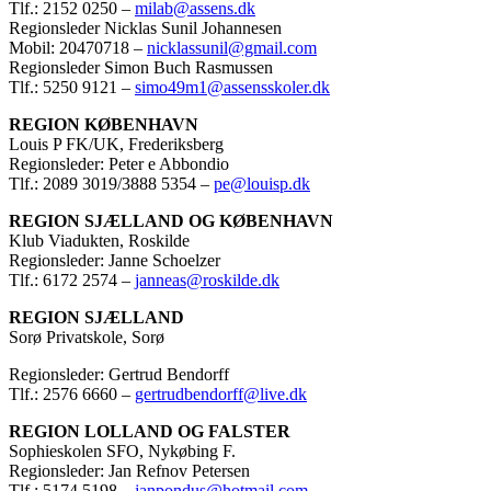
Tlf.: 2152 0250 –
milab@assens.dk
Regionsleder Nicklas Sunil Johannesen
Mobil: 20470718 –
nicklassunil@gmail.com
Regionsleder Simon Buch Rasmussen
Tlf.: 5250 9121 –
simo49m1@assensskoler.dk
REGION KØBENHAVN
Louis P FK/UK, Frederiksberg
Regionsleder: Peter e Abbondio
Tlf.: 2089 3019/3888 5354 –
pe@louisp.dk
REGION SJÆLLAND OG KØBENHAVN
Klub Viadukten, Roskilde
Regionsleder: Janne Schoelzer
Tlf.: 6172 2574 –
janneas@roskilde.dk
REGION SJÆLLAND
Sorø Privatskole, Sorø
Regionsleder: Gertrud Bendorff
Tlf.: 2576 6660 –
gertrudbendorff@live.dk
REGION LOLLAND OG FALSTER
Sophieskolen SFO, Nykøbing F.
Regionsleder: Jan Refnov Petersen
Tlf.: 5174 5198 –
janpondus@hotmail.com