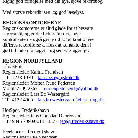
Rigtig god fornøjelse med din nye, sjove rekordbog.
Med største rekordhilsen, og god læselyst.
REGIONSKONTORERNE
Regionskontorerne er altid glade for at besvare
spørgsmål, og er der behov for det, tager
kontrollanterne også gerne ud for at kontrollere
dit/jeres rekordforsøg. Husk at kontakte dem i
god tid inden forsøget – og senest 3 uger før.
REGION NORDJYLLAND
Tårs Skole
Regionsleder: Karina Frandsen
Tlf.: 2233 1939 –
kari258a@hjskole.dk
Regionsleder: Morten Rune Pedersen
Mobil: 2299 2367 –
mortenpedersen1@yahoo.dk
Regionsleder: Lars Bo Westergård
Tlf.: 4122 4665 –
lars.bo.westergaard@hjoerring.dk
HotSpot, Frederikshavn
Regionsleder: Jens Christian Bjerregaard
Tlf.: 9845 7090/6014 8337 –
jebj@frederikshavn.dk
Freelancer – Frederikshavn
Regionsleder: Ole Svendsen