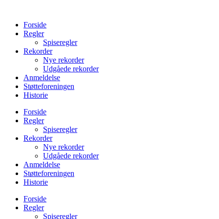
Videre
til
Forside
indhold
Regler
Spiseregler
Rekorder
Nye rekorder
Udgåede rekorder
Anmeldelse
Støtteforeningen
Historie
Forside
Regler
Spiseregler
Rekorder
Nye rekorder
Udgåede rekorder
Anmeldelse
Støtteforeningen
Historie
Forside
Regler
Spiseregler