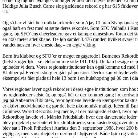
sedler og mønter. Mange samlinger er desuden blevet udvidet. Adam Ho
Heldige Julia Busch Carøe slog gældende rekord og har 615 firkløver
stk.
Og så har vi fået helt unikke rekorder som Ajay Charan Sivagnanase
også haft en fest med at sætte deres rekorder. Som SFO Valhalla i Ka
gang, og SFO’ens cheerleadere gav et kæmpe danseshow foran det sto
en 400-meter atletikbane. De løb samlet 3.476 runder, hvilket svarer ti
vandet næsten hver eneste dag – en ægte viking.
Børn fra klubber og SFO’er er meget engagerede i Børnenes Rekordbog.
(helst 3 uger før – se telefonnumre side 191-192). Du kan besøge os 
uploader vi dem. Vores regionsinstitutioner kan også komme ud med bør
Klubber på Frederiksberg er gået på pension. Derfor kan vi byde velk
eksempelvis fået plads til hele 13 børn i en hulahopring på 80 cm i di
Vores regioner laver også rekorder i deres egne institutioner, som
ny regionsleder sidste år, og også hér er der kommet gang i rekordsætn
jeg på Aabenraa Bibliotek, hvor børnene lavede en kæmpestor kaktus 
er aktivt medvirkende og gør det hele økonomisk muligt. Idéen til B
Guinness World Records. Jeg mente, at der manglede et sted, hvor bø
Rekordbog lavede vi i Mårslet Fritidsklub, hvor den daværende leder
blev projektet præsenteret for klubbørnene, som kastede sig over det 
blev sat i Tivoli Friheden i Aarhus den 3. september 1988, hvor 200 
vigtigste, men samarbejdet er derimod i højsædet. Både børn og voksn