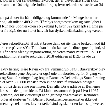
så er der selvfølgelig rekorder, der er blevet slået siden sidst.
 sammen 104 originale fodboldtrøjer, hvor rekorden sidste år var 34
en på datoer fra både tidligere og kommende år. Mange børn har
 og i alt rullede 489,2 km. Tårnbys borgmester kom og satte løbet i
l Run hos Sophieskolen i Nykøbing F, hvor 392 børn løb i 1 time på
er fra Egå, der nu i to et halvt år har dyrket helårsbadning og været i
/jeres rekordforsøg. Husk at bruge dem, og giv gerne besked i god tid
korderne på vores YouTube-kanal – du kan sende dine egne klip ind, så
I år har vi fået nyt regionskontor, da vores mand Peter fra Louis P
tradition for at sætte rekorder. I 2018-udgaven af BRB havde de
for aktiv læring. Kåre Ravnskov fra Vemmedrup SFO i Bjæverskov blev
ekordforsøgene. Jeg selv er også ude til rekorder, og for 6. gang var
rik og Støtteforeningen bag bogen Børnenes Rekordbogs Støtteforening
let over 300.000 kapsler, men kunne ikke få rekorden optaget i
er og på deres egne præmisser. Den allerførste udgave af Børnenes
ere støttede op om idéen. På klubbens sommerlejr på Livø i 1987
gkagekamp, der blev efterfulgt af en grundig “børnevask”. Rekorden
og er at skabe en “vi-følelse”. Konkurrenceelementet er ikke det
atlige relationer, knytter tætte bånd og skaber en fælles oplevelse.