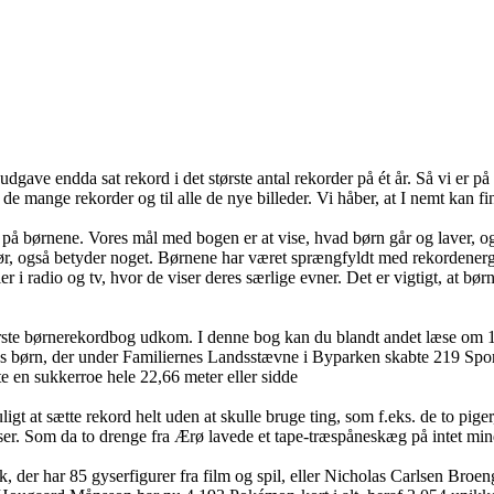
udgave endda sat rekord i det største antal rekorder på ét år. Så vi er 
il de mange rekorder og til alle de nye billeder. Vi håber, at I nemt kan f
kus på børnene. Vores mål med bogen er at vise, hvad børn går og laver,
g gør, også betyder noget. Børnene har været sprængfyldt med rekordener
r i radio og tv, hvor de viser deres særlige evner. Det er vigtigt, at bø
rste børnerekordbog udkom. I denne bog kan du blandt andet læse om 15
rn, der under Familiernes Landsstævne i Byparken skabte 219 Sports- Ru
te en sukkerroe hele 22,66 meter eller sidde
t sætte rekord helt uden at skulle bruge ting, som f.eks. de to piger, d
ser. Som da to drenge fra Ærø lavede et tape-træspåneskæg på intet min
der har 85 gyserfigurer fra film og spil, eller Nicholas Carlsen Broeng,