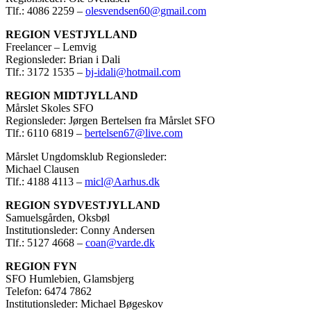
Tlf.: 4086 2259 –
olesvendsen60@gmail.com
REGION VESTJYLLAND
Freelancer – Lemvig
Regionsleder: Brian i Dali
Tlf.: 3172 1535 –
bj-idali@hotmail.com
REGION MIDTJYLLAND
Mårslet Skoles SFO
Regionsleder: Jørgen Bertelsen fra Mårslet SFO
Tlf.: 6110 6819 –
bertelsen67@live.com
Mårslet Ungdomsklub Regionsleder:
Michael Clausen
Tlf.: 4188 4113 –
micl@Aarhus.dk
REGION SYDVESTJYLLAND
Samuelsgården, Oksbøl
Institutionsleder: Conny Andersen
Tlf.: 5127 4668 –
coan@varde.dk
REGION FYN
SFO Humlebien, Glamsbjerg
Telefon: 6474 7862
Institutionsleder: Michael Bøgeskov