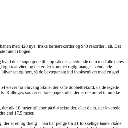
på banen med 420 nye, friske børnerekorder og 940 rekorder i alt. Det
inde rundt i bogen.
 og hvad de er supergode til – og således anerkende dem med alle deres
gi og kreativitet, og det er der kommet rigtig mange spændende
rn bliver set og hørt, så de bevæger sig ind i voksenlivet med en god
4 elever fra Fårvang Skole, der satte dobbeltrekord, da de legede
llinger, som er en toiletpapirsrulle, der er dekoreret til unikke
er gik 10 meter trillebør på 6,4 sekunder, eller de to, der leverede
dre end 17,5 meter.
 der er en rig dreng – han har penge fra 31 forskellige lande i både