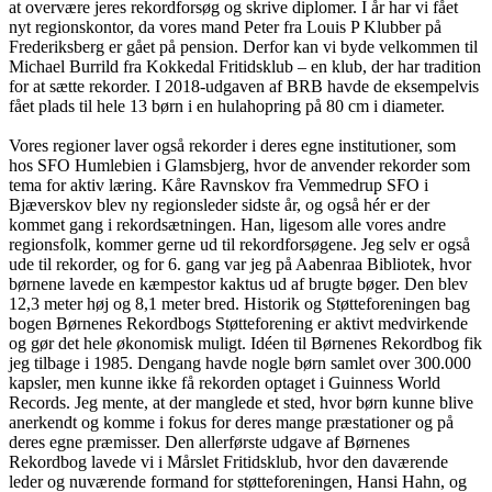
at overvære jeres rekordforsøg og skrive diplomer. I år har vi fået
nyt regionskontor, da vores mand Peter fra Louis P Klubber på
Frederiksberg er gået på pension. Derfor kan vi byde velkommen til
Michael Burrild fra Kokkedal Fritidsklub – en klub, der har tradition
for at sætte rekorder. I 2018-udgaven af BRB havde de eksempelvis
fået plads til hele 13 børn i en hulahopring på 80 cm i diameter.
Vores regioner laver også rekorder i deres egne institutioner, som
hos SFO Humlebien i Glamsbjerg, hvor de anvender rekorder som
tema for aktiv læring. Kåre Ravnskov fra Vemmedrup SFO i
Bjæverskov blev ny regionsleder sidste år, og også hér er der
kommet gang i rekordsætningen. Han, ligesom alle vores andre
regionsfolk, kommer gerne ud til rekordforsøgene. Jeg selv er også
ude til rekorder, og for 6. gang var jeg på Aabenraa Bibliotek, hvor
børnene lavede en kæmpestor kaktus ud af brugte bøger. Den blev
12,3 meter høj og 8,1 meter bred. Historik og Støtteforeningen bag
bogen Børnenes Rekordbogs Støtteforening er aktivt medvirkende
og gør det hele økonomisk muligt. Idéen til Børnenes Rekordbog fik
jeg tilbage i 1985. Dengang havde nogle børn samlet over 300.000
kapsler, men kunne ikke få rekorden optaget i Guinness World
Records. Jeg mente, at der manglede et sted, hvor børn kunne blive
anerkendt og komme i fokus for deres mange præstationer og på
deres egne præmisser. Den allerførste udgave af Børnenes
Rekordbog lavede vi i Mårslet Fritidsklub, hvor den daværende
leder og nuværende formand for støtteforeningen, Hansi Hahn, og