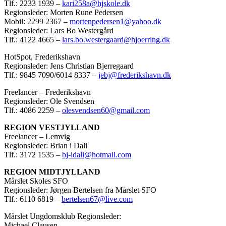
Tlf.: 2233 1939 –
kari258a@hjskole.dk
Regionsleder: Morten Rune Pedersen
Mobil: 2299 2367 –
mortenpedersen1@yahoo.dk
Regionsleder: Lars Bo Westergård
Tlf.: 4122 4665 –
lars.bo.westergaard@hjoerring.dk
HotSpot, Frederikshavn
Regionsleder: Jens Christian Bjerregaard
Tlf.: 9845 7090/6014 8337 –
jebj@frederikshavn.dk
Freelancer – Frederikshavn
Regionsleder: Ole Svendsen
Tlf.: 4086 2259 –
olesvendsen60@gmail.com
REGION VESTJYLLAND
Freelancer – Lemvig
Regionsleder: Brian i Dali
Tlf.: 3172 1535 –
bj-idali@hotmail.com
REGION MIDTJYLLAND
Mårslet Skoles SFO
Regionsleder: Jørgen Bertelsen fra Mårslet SFO
Tlf.: 6110 6819 –
bertelsen67@live.com
Mårslet Ungdomsklub Regionsleder:
Michael Clausen