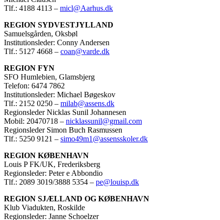
Tlf.: 4188 4113 –
micl@Aarhus.dk
REGION SYDVESTJYLLAND
Samuelsgården, Oksbøl
Institutionsleder: Conny Andersen
Tlf.: 5127 4668 –
coan@varde.dk
REGION FYN
SFO Humlebien, Glamsbjerg
Telefon: 6474 7862
Institutionsleder: Michael Bøgeskov
Tlf.: 2152 0250 –
milab@assens.dk
Regionsleder Nicklas Sunil Johannesen
Mobil: 20470718 –
nicklassunil@gmail.com
Regionsleder Simon Buch Rasmussen
Tlf.: 5250 9121 –
simo49m1@assensskoler.dk
REGION KØBENHAVN
Louis P FK/UK, Frederiksberg
Regionsleder: Peter e Abbondio
Tlf.: 2089 3019/3888 5354 –
pe@louisp.dk
REGION SJÆLLAND OG KØBENHAVN
Klub Viadukten, Roskilde
Regionsleder: Janne Schoelzer