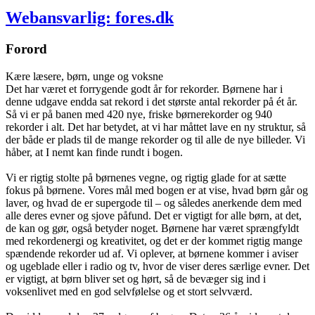
Webansvarlig: fores.dk
Forord
Kære læsere, børn, unge og voksne
Det har været et forrygende godt år for rekorder. Børnene har i
denne udgave endda sat rekord i det største antal rekorder på ét år.
Så vi er på banen med 420 nye, friske børnerekorder og 940
rekorder i alt. Det har betydet, at vi har måttet lave en ny struktur, så
der både er plads til de mange rekorder og til alle de nye billeder. Vi
håber, at I nemt kan finde rundt i bogen.
Vi er rigtig stolte på børnenes vegne, og rigtig glade for at sætte
fokus på børnene. Vores mål med bogen er at vise, hvad børn går og
laver, og hvad de er supergode til – og således anerkende dem med
alle deres evner og sjove påfund. Det er vigtigt for alle børn, at det,
de kan og gør, også betyder noget. Børnene har været sprængfyldt
med rekordenergi og kreativitet, og det er der kommet rigtig mange
spændende rekorder ud af. Vi oplever, at børnene kommer i aviser
og ugeblade eller i radio og tv, hvor de viser deres særlige evner. Det
er vigtigt, at børn bliver set og hørt, så de bevæger sig ind i
voksenlivet med en god selvfølelse og et stort selvværd.