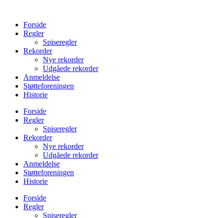
Videre
til
Forside
indhold
Regler
Spiseregler
Rekorder
Nye rekorder
Udgåede rekorder
Anmeldelse
Støtteforeningen
Historie
Forside
Regler
Spiseregler
Rekorder
Nye rekorder
Udgåede rekorder
Anmeldelse
Støtteforeningen
Historie
Forside
Regler
Spiseregler