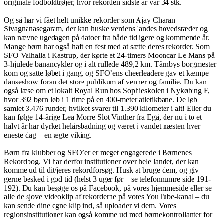
originale fodboldtrøjer, hvor rekorden sidste år var 34 stk.
Og så har vi fået helt unikke rekorder som Ajay Charan
Sivagnanasegaram, der kan huske verdens landes hovedstæder og
kan nævne ugedagen på datoer fra både tidligere og kommende år.
Mange børn har også haft en fest med at sætte deres rekorder. Som
SFO Valhalla i Kastrup, der kørte et 24-timers Mooncar Le Mans på
3-hjulede banancykler og i alt rullede 489,2 km. Tårnbys borgmester
kom og satte løbet i gang, og SFO’ens cheerleadere gav et kæmpe
danseshow foran det store publikum af venner og familie. Du kan
også læse om et lokalt Royal Run hos Sophieskolen i Nykøbing F,
hvor 392 børn løb i 1 time på en 400-meter atletikbane. De løb
samlet 3.476 runder, hvilket svarer til 1.390 kilometer i alt! Eller du
kan følge 14-årige Lea Morre Slot Vinther fra Egå, der nu i to et
halvt år har dyrket helårsbadning og været i vandet næsten hver
eneste dag – en ægte viking.
Børn fra klubber og SFO’er er meget engagerede i Børnenes
Rekordbog. Vi har derfor institutioner over hele landet, der kan
komme ud til dit/jeres rekordforsøg. Husk at bruge dem, og giv
gerne besked i god tid (helst 3 uger før – se telefonnumre side 191-
192). Du kan besøge os på Facebook, på vores hjemmeside eller se
alle de sjove videoklip af rekorderne på vores YouTube-kanal – du
kan sende dine egne klip ind, så uploader vi dem. Vores
regionsinstitutioner kan også komme ud med børnekontrollanter for