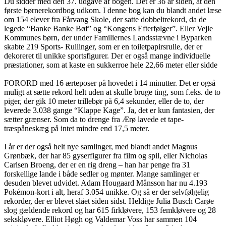
Du sidder med den 37. udgave af bogen. Det er 36 år siden, at den
første børnerekordbog udkom. I denne bog kan du blandt andet læse
om 154 elever fra Fårvang Skole, der satte dobbeltrekord, da de
legede “Banke Banke Bøf” og “Kongens Efterfølger”. Eller Vejle
Kommunes børn, der under Familiernes Landsstævne i Byparken
skabte 219 Sports- Rullinger, som er en toiletpapirsrulle, der er
dekoreret til unikke sportsfigurer. Der er også mange individuelle
præstationer, som at kaste en sukkerroe hele 22,66 meter eller sidde
FORORD med 16 ærteposer på hovedet i 14 minutter. Det er også
muligt at sætte rekord helt uden at skulle bruge ting, som f.eks. de to
piger, der gik 10 meter trillebør på 6,4 sekunder, eller de to, der
leverede 3.038 gange “Klappe Kage”. Ja, det er kun fantasien, der
sætter grænser. Som da to drenge fra Ærø lavede et tape-
træspåneskæg på intet mindre end 17,5 meter.
I år er der også helt nye samlinger, med blandt andet Magnus
Grønbæk, der har 85 gyserfigurer fra film og spil, eller Nicholas
Carlsen Broeng, der er en rig dreng – han har penge fra 31
forskellige lande i både sedler og mønter. Mange samlinger er
desuden blevet udvidet. Adam Hougaard Månsson har nu 4.193
Pokémon-kort i alt, heraf 3.054 unikke. Og så er der selvfølgelig
rekorder, der er blevet slået siden sidst. Heldige Julia Busch Carøe
slog gældende rekord og har 615 firkløvere, 153 femkløvere og 28
sekskløvere. Elliot Høgh og Valdemar Voss har sammen 104