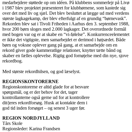
medarbejdere støttede op om idéen. På klubbens sommerlejr på Livø
i 1987 blev projektet præsenteret for klubbørnene, som kastede sig
over det med liv og sjæl. Det blev besluttet at lægge ud med verdens
største lagkagekamp, der blev efterfulgt af en grundig “børnevask”.
Rekorden blev sat i Tivoli Friheden i Aarhus den 3. september 1988,
hvor 200 børn sloges med 2.000 lagkager. Det overordnede formål
med bogen var og er at skabe en “vi-følelse”. Konkurrenceelementet
er ikke det vigtigste, men samarbejdet er derimod i højsædet. Både
børn og voksne oplever gang på gang, at et samarbejde om en
rekord giver gode kammeratlige relationer, knytter tætte bånd og
skaber en fælles oplevelse. Rigtig god fornøjelse med din nye, sjove
rekordbog.
Med største rekordhilsen, og god læselyst.
REGIONSKONTORERNE
Regionskontorerne er altid glade for at besvare
spørgsmål, og er der behov for det, tager
kontrollanterne også gerne ud for at kontrollere
dit/jeres rekordforsøg. Husk at kontakte dem i
god tid inden forsøget – og senest 3 uger før.
REGION NORDJYLLAND
Tårs Skole
Regionsleder: Karina Frandsen