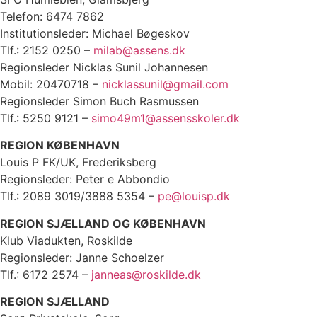
Telefon: 6474 7862
Institutionsleder: Michael Bøgeskov
Tlf.: 2152 0250 –
milab@assens.dk
Regionsleder Nicklas Sunil Johannesen
Mobil: 20470718 –
nicklassunil@gmail.com
Regionsleder Simon Buch Rasmussen
Tlf.: 5250 9121 –
simo49m1@assensskoler.dk
REGION KØBENHAVN
Louis P FK/UK, Frederiksberg
Regionsleder: Peter e Abbondio
Tlf.: 2089 3019/3888 5354 –
pe@louisp.dk
REGION SJÆLLAND OG KØBENHAVN
Klub Viadukten, Roskilde
Regionsleder: Janne Schoelzer
Tlf.: 6172 2574 –
janneas@roskilde.dk
REGION SJÆLLAND