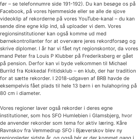
før – se telefonnumre side 191-192). Du kan besøge os på
Facebook, på vores hjemmeside eller se alle de sjove
videoklip af rekorderne på vores YouTube-kanal – du kan
sende dine egne klip ind, så uploader vi dem. Vores
regionsinstitutioner kan også komme ud med
børnekontrollanter for at overvære jeres rekordforsøg og
skrive diplomer. I år har vi fået nyt regionskontor, da vores
mand Peter fra Louis P Klubber på Frederiksberg er gået
på pension. Derfor kan vi byde velkommen til Michael
Burrild fra Kokkedal Fritidsklub – en klub, der har tradition
for at sætte rekorder. I 2018-udgaven af BRB havde de
eksempelvis fået plads til hele 13 børn i en hulahopring på
80 cm i diameter.
Vores regioner laver også rekorder i deres egne
institutioner, som hos SFO Humlebien i Glamsbjerg, hvor
de anvender rekorder som tema for aktiv læring. Kåre
Ravnskov fra Vemmedrup SFO i Bjæverskov blev ny
regionsleder sidste år, og også hér er der kommet gang i