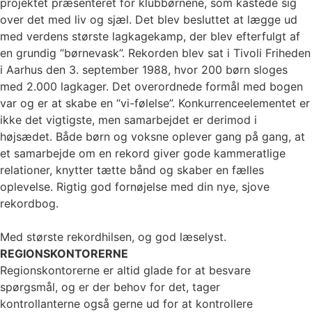
projektet præsenteret for klubbørnene, som kastede sig
over det med liv og sjæl. Det blev besluttet at lægge ud
med verdens største lagkagekamp, der blev efterfulgt af
en grundig “børnevask”. Rekorden blev sat i Tivoli Friheden
i Aarhus den 3. september 1988, hvor 200 børn sloges
med 2.000 lagkager. Det overordnede formål med bogen
var og er at skabe en “vi-følelse”. Konkurrenceelementet er
ikke det vigtigste, men samarbejdet er derimod i
højsædet. Både børn og voksne oplever gang på gang, at
et samarbejde om en rekord giver gode kammeratlige
relationer, knytter tætte bånd og skaber en fælles
oplevelse. Rigtig god fornøjelse med din nye, sjove
rekordbog.
Med største rekordhilsen, og god læselyst.
REGIONSKONTORERNE
Regionskontorerne er altid glade for at besvare
spørgsmål, og er der behov for det, tager
kontrollanterne også gerne ud for at kontrollere