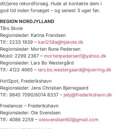
dit/jeres rekordforsøg. Husk at kontakte dem i
god tid inden forsøget – og senest 3 uger før.
REGION NORDJYLLAND
Tårs Skole
Regionsleder: Karina Frandsen
Tlf.: 2233 1939 –
kari258a@hjskole.dk
Regionsleder: Morten Rune Pedersen
Mobil: 2299 2367 –
mortenpedersen1@yahoo.dk
Regionsleder: Lars Bo Westergård
Tlf.: 4122 4665 –
lars.bo.westergaard@hjoerring.dk
HotSpot, Frederikshavn
Regionsleder: Jens Christian Bjerregaard
Tlf.: 9845 7090/6014 8337 –
jebj@frederikshavn.dk
Freelancer – Frederikshavn
Regionsleder: Ole Svendsen
Tlf.: 4086 2259 –
olesvendsen60@gmail.com