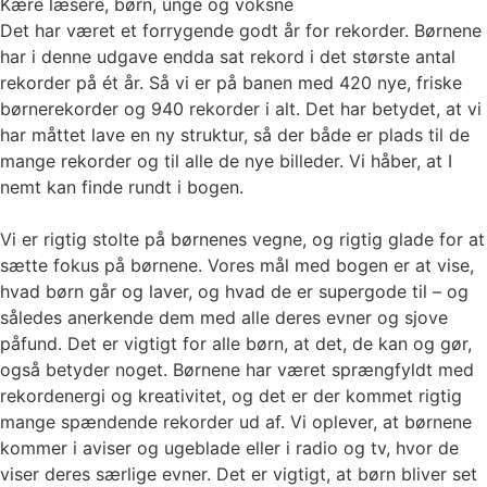
Kære læsere, børn, unge og voksne
Det har været et forrygende godt år for rekorder. Børnene
har i denne udgave endda sat rekord i det største antal
rekorder på ét år. Så vi er på banen med 420 nye, friske
børnerekorder og 940 rekorder i alt. Det har betydet, at vi
har måttet lave en ny struktur, så der både er plads til de
mange rekorder og til alle de nye billeder. Vi håber, at I
nemt kan finde rundt i bogen.
Vi er rigtig stolte på børnenes vegne, og rigtig glade for at
sætte fokus på børnene. Vores mål med bogen er at vise,
hvad børn går og laver, og hvad de er supergode til – og
således anerkende dem med alle deres evner og sjove
påfund. Det er vigtigt for alle børn, at det, de kan og gør,
også betyder noget. Børnene har været sprængfyldt med
rekordenergi og kreativitet, og det er der kommet rigtig
mange spændende rekorder ud af. Vi oplever, at børnene
kommer i aviser og ugeblade eller i radio og tv, hvor de
viser deres særlige evner. Det er vigtigt, at børn bliver set