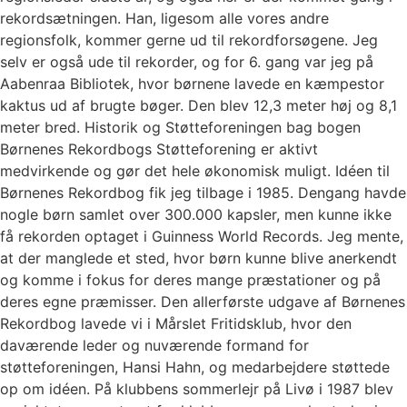
rekordsætningen. Han, ligesom alle vores andre
regionsfolk, kommer gerne ud til rekordforsøgene. Jeg
selv er også ude til rekorder, og for 6. gang var jeg på
Aabenraa Bibliotek, hvor børnene lavede en kæmpestor
kaktus ud af brugte bøger. Den blev 12,3 meter høj og 8,1
meter bred. Historik og Støtteforeningen bag bogen
Børnenes Rekordbogs Støtteforening er aktivt
medvirkende og gør det hele økonomisk muligt. Idéen til
Børnenes Rekordbog fik jeg tilbage i 1985. Dengang havde
nogle børn samlet over 300.000 kapsler, men kunne ikke
få rekorden optaget i Guinness World Records. Jeg mente,
at der manglede et sted, hvor børn kunne blive anerkendt
og komme i fokus for deres mange præstationer og på
deres egne præmisser. Den allerførste udgave af Børnenes
Rekordbog lavede vi i Mårslet Fritidsklub, hvor den
daværende leder og nuværende formand for
støtteforeningen, Hansi Hahn, og medarbejdere støttede
op om idéen. På klubbens sommerlejr på Livø i 1987 blev