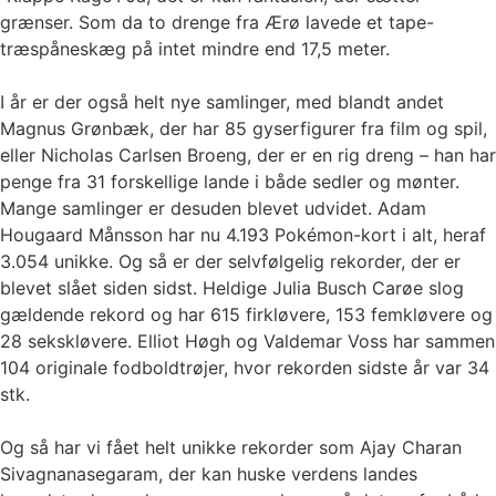
grænser. Som da to drenge fra Ærø lavede et tape-
træspåneskæg på intet mindre end 17,5 meter.
I år er der også helt nye samlinger, med blandt andet
Magnus Grønbæk, der har 85 gyserfigurer fra film og spil,
eller Nicholas Carlsen Broeng, der er en rig dreng – han har
penge fra 31 forskellige lande i både sedler og mønter.
Mange samlinger er desuden blevet udvidet. Adam
Hougaard Månsson har nu 4.193 Pokémon-kort i alt, heraf
3.054 unikke. Og så er der selvfølgelig rekorder, der er
blevet slået siden sidst. Heldige Julia Busch Carøe slog
gældende rekord og har 615 firkløvere, 153 femkløvere og
28 sekskløvere. Elliot Høgh og Valdemar Voss har sammen
104 originale fodboldtrøjer, hvor rekorden sidste år var 34
stk.
Og så har vi fået helt unikke rekorder som Ajay Charan
Sivagnanasegaram, der kan huske verdens landes