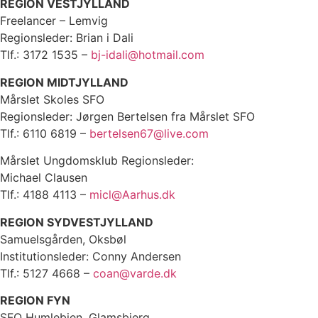
REGION VESTJYLLAND
Freelancer – Lemvig
Regionsleder: Brian i Dali
Tlf.: 3172 1535 –
bj-idali@hotmail.com
REGION MIDTJYLLAND
Mårslet Skoles SFO
Regionsleder: Jørgen Bertelsen fra Mårslet SFO
Tlf.: 6110 6819 –
bertelsen67@live.com
Mårslet Ungdomsklub Regionsleder:
Michael Clausen
Tlf.: 4188 4113 –
micl@Aarhus.dk
REGION SYDVESTJYLLAND
Samuelsgården, Oksbøl
Institutionsleder: Conny Andersen
Tlf.: 5127 4668 –
coan@varde.dk
REGION FYN
SFO Humlebien, Glamsbjerg