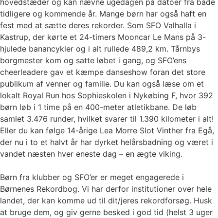
hovedstæder og kan nævne ugedagen på datoer fra både
tidligere og kommende år. Mange børn har også haft en
fest med at sætte deres rekorder. Som SFO Valhalla i
Kastrup, der kørte et 24-timers Mooncar Le Mans på 3-
hjulede banancykler og i alt rullede 489,2 km. Tårnbys
borgmester kom og satte løbet i gang, og SFO’ens
cheerleadere gav et kæmpe danseshow foran det store
publikum af venner og familie. Du kan også læse om et
lokalt Royal Run hos Sophieskolen i Nykøbing F, hvor 392
børn løb i 1 time på en 400-meter atletikbane. De løb
samlet 3.476 runder, hvilket svarer til 1.390 kilometer i alt!
Eller du kan følge 14-årige Lea Morre Slot Vinther fra Egå,
der nu i to et halvt år har dyrket helårsbadning og været i
vandet næsten hver eneste dag – en ægte viking.
Børn fra klubber og SFO’er er meget engagerede i
Børnenes Rekordbog. Vi har derfor institutioner over hele
landet, der kan komme ud til dit/jeres rekordforsøg. Husk
at bruge dem, og giv gerne besked i god tid (helst 3 uger