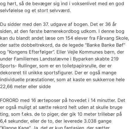
og hørt, så de bevæger sig ind i voksenlivet med en god
selvfølelse og et stort selvværd.
Du sidder med den 37. udgave af bogen. Det er 36 år
siden, at den første børnerekordbog udkom. I denne bog
kan du blandt andet læse om 154 elever fra Fårvang Skole,
der satte dobbeltrekord, da de legede “Banke Banke Bøf”
og “Kongens Efterfølger”. Eller Vejle Kommunes børn, der
under Familiernes Landsstævne i Byparken skabte 219
Sports- Rullinger, som er en toiletpapirsrulle, der er
dekoreret til unikke sportsfigurer. Der er også mange
individuelle præstationer, som at kaste en sukkerroe hele
22,66 meter eller sidde
FORORD med 16 ærteposer på hovedet i 14 minutter. Det
er også muligt at sætte rekord helt uden at skulle bruge
ting, som f.eks. de to piger, der gik 10 meter trillebør på
6,4 sekunder, eller de to, der leverede 3.038 gange
“Klappe Kage”. Ja, det er kun fantasien, der sætter