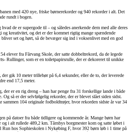
på banen med 420 nye, friske børnerekorder og 940 rekorder i alt. Det
inde rundt i bogen.
 og hvad de er supergode til – og således anerkende dem med alle deres
gi og kreativitet, og det er der kommet rigtig mange spændende
rn bliver set og hørt, så de bevæger sig ind i voksenlivet med en god
4 elever fra Fårvang Skole, der satte dobbeltrekord, da de legede
llinger, som er en toiletpapirsrulle, der er dekoreret til unikke
er gik 10 meter trillebør på 6,4 sekunder, eller de to, der leverede
dre end 17,5 meter.
 der er en rig dreng – han har penge fra 31 forskellige lande i både
så er der selvfølgelig rekorder, der er blevet slået siden sidst.
 sammen 104 originale fodboldtrøjer, hvor rekorden sidste år var 34
en på datoer fra både tidligere og kommende år. Mange børn har
 og i alt rullede 489,2 km. Tårnbys borgmester kom og satte løbet i
l Run hos Sophieskolen i Nykøbing F, hvor 392 børn løb i 1 time på