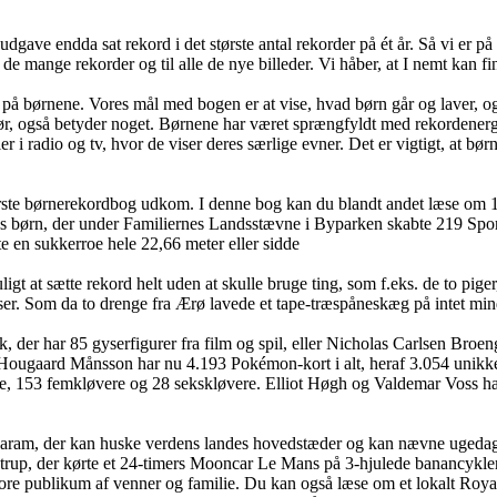
udgave endda sat rekord i det største antal rekorder på ét år. Så vi er 
il de mange rekorder og til alle de nye billeder. Vi håber, at I nemt kan f
kus på børnene. Vores mål med bogen er at vise, hvad børn går og laver,
g gør, også betyder noget. Børnene har været sprængfyldt med rekordener
r i radio og tv, hvor de viser deres særlige evner. Det er vigtigt, at bø
rste børnerekordbog udkom. I denne bog kan du blandt andet læse om 15
rn, der under Familiernes Landsstævne i Byparken skabte 219 Sports- Ru
te en sukkerroe hele 22,66 meter eller sidde
t sætte rekord helt uden at skulle bruge ting, som f.eks. de to piger, d
ser. Som da to drenge fra Ærø lavede et tape-træspåneskæg på intet min
der har 85 gyserfigurer fra film og spil, eller Nicholas Carlsen Broeng,
ugaard Månsson har nu 4.193 Pokémon-kort i alt, heraf 3.054 unikke. Og 
e, 153 femkløvere og 28 sekskløvere. Elliot Høgh og Valdemar Voss har
garam, der kan huske verdens landes hovedstæder og kan nævne ugedag
strup, der kørte et 24-timers Mooncar Le Mans på 3-hjulede banancykler
re publikum af venner og familie. Du kan også læse om et lokalt Roya