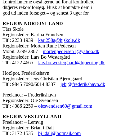
kontrollanterne også gerne ud for at kontrollere
dit/jeres rekordforsøg. Husk at kontakte dem i
god tid inden forsøget – og senest 3 uger før.
REGION NORDJYLLAND
Tårs Skole
Regionsleder: Karina Frandsen
Tlf.: 2233 1939 –
kari258a@hjskole.dk
Regionsleder: Morten Rune Pedersen
Mobil: 2299 2367 –
mortenpedersen1@yahoo.dk
Regionsleder: Lars Bo Westergård
Tlf.: 4122 4665 –
lars.bo.westergaard@hjoerring.dk
HotSpot, Frederikshavn
Regionsleder: Jens Christian Bjerregaard
Tlf.: 9845 7090/6014 8337 –
jebj@frederikshavn.dk
Freelancer – Frederikshavn
Regionsleder: Ole Svendsen
Tlf.: 4086 2259 –
olesvendsen60@gmail.com
REGION VESTJYLLAND
Freelancer – Lemvig
Regionsleder: Brian i Dali
Tlf.: 3172 1535 –
bj-idali@hotmail.com