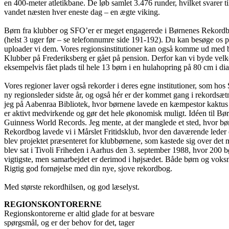
en 400-meter atletikbane. De løb samlet 3.476 runder, hvilket svarer ti
vandet næsten hver eneste dag – en ægte viking.
Børn fra klubber og SFO’er er meget engagerede i Børnenes Rekordbog.
(helst 3 uger før – se telefonnumre side 191-192). Du kan besøge os 
uploader vi dem. Vores regionsinstitutioner kan også komme ud med bør
Klubber på Frederiksberg er gået på pension. Derfor kan vi byde velk
eksempelvis fået plads til hele 13 børn i en hulahopring på 80 cm i di
Vores regioner laver også rekorder i deres egne institutioner, som
ny regionsleder sidste år, og også hér er der kommet gang i rekordsætn
jeg på Aabenraa Bibliotek, hvor børnene lavede en kæmpestor kaktus 
er aktivt medvirkende og gør det hele økonomisk muligt. Idéen til B
Guinness World Records. Jeg mente, at der manglede et sted, hvor bø
Rekordbog lavede vi i Mårslet Fritidsklub, hvor den daværende leder
blev projektet præsenteret for klubbørnene, som kastede sig over det 
blev sat i Tivoli Friheden i Aarhus den 3. september 1988, hvor 200 
vigtigste, men samarbejdet er derimod i højsædet. Både børn og voksn
Rigtig god fornøjelse med din nye, sjove rekordbog.
Med største rekordhilsen, og god læselyst.
REGIONSKONTORERNE
Regionskontorerne er altid glade for at besvare
spørgsmål, og er der behov for det, tager