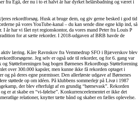
er fra Egå, der nu i to et halvt år har dyrket helårsbadning og været i
/jeres rekordforsøg. Husk at bruge dem, og giv gerne besked i god tid
korderne på vores YouTube-kanal – du kan sende dine egne klip ind, så
I år har vi fået nyt regionskontor, da vores mand Peter fra Louis P
tradition for at sætte rekorder. I 2018-udgaven af BRB havde de
for aktiv læring. Kåre Ravnskov fra Vemmedrup SFO i Bjæverskov blev
ekordforsøgene. Jeg selv er også ude til rekorder, og for 6. gang var
rik og Støtteforeningen bag bogen Børnenes Rekordbogs Støtteforening
let over 300.000 kapsler, men kunne ikke få rekorden optaget i
er og på deres egne præmisser. Den allerførste udgave af Børnenes
ere støttede op om idéen. På klubbens sommerlejr på Livø i 1987
gkagekamp, der blev efterfulgt af en grundig “børnevask”. Rekorden
og er at skabe en “vi-følelse”. Konkurrenceelementet er ikke det
atlige relationer, knytter tætte bånd og skaber en fælles oplevelse.