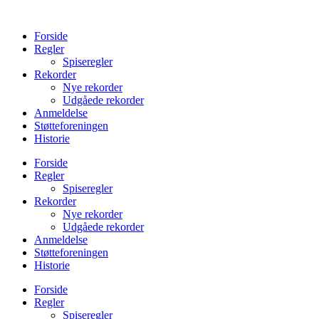
Videre
til
Forside
indhold
Regler
Spiseregler
Rekorder
Nye rekorder
Udgåede rekorder
Anmeldelse
Støtteforeningen
Historie
Forside
Regler
Spiseregler
Rekorder
Nye rekorder
Udgåede rekorder
Anmeldelse
Støtteforeningen
Historie
Forside
Regler
Spiseregler