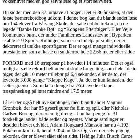
voksenlivet med en god selvfølelse og et stort selvværd.
Du sidder med den 37. udgave af bogen. Det er 36 år siden, at den
første børnerekordbog udkom. I denne bog kan du blandt andet læse
om 154 elever fra Fårvang Skole, der satte dobbeltrekord, da de
legede “Banke Banke Bøf” og “Kongens Efterfølger”. Eller Vejle
Kommunes børn, der under Familiernes Landsstævne i Byparken
skabte 219 Sports- Rullinger, som er en toiletpapirsrulle, der er
dekoreret til unikke sportsfigurer. Der er også mange individuelle
præstationer, som at kaste en sukkerroe hele 22,66 meter eller sidde
FORORD med 16 ærteposer på hovedet i 14 minutter. Det er også
muligt at sætte rekord helt uden at skulle bruge ting, som f.eks. de to
piger, der gik 10 meter trillebør på 6,4 sekunder, eller de to, der
leverede 3.038 gange “Klappe Kage”. Ja, det er kun fantasien, der
sætter grænser. Som da to drenge fra Ærø lavede et tape-
træspåneskæg på intet mindre end 17,5 meter.
I år er der også helt nye samlinger, med blandt andet Magnus
Grønbæk, der har 85 gyserfigurer fra film og spil, eller Nicholas
Carlsen Broeng, der er en rig dreng – han har penge fra 31
forskellige lande i både sedler og mønter. Mange samlinger er
desuden blevet udvidet. Adam Hougaard Månsson har nu 4.193
Pokémon-kort i alt, heraf 3.054 unikke. Og så er der selvfølgelig
rekorder, der er blevet slået siden sidst. Heldige Julia Busch Carøe