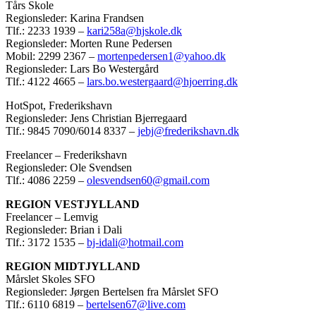
Tårs Skole
Regionsleder: Karina Frandsen
Tlf.: 2233 1939 –
kari258a@hjskole.dk
Regionsleder: Morten Rune Pedersen
Mobil: 2299 2367 –
mortenpedersen1@yahoo.dk
Regionsleder: Lars Bo Westergård
Tlf.: 4122 4665 –
lars.bo.westergaard@hjoerring.dk
HotSpot, Frederikshavn
Regionsleder: Jens Christian Bjerregaard
Tlf.: 9845 7090/6014 8337 –
jebj@frederikshavn.dk
Freelancer – Frederikshavn
Regionsleder: Ole Svendsen
Tlf.: 4086 2259 –
olesvendsen60@gmail.com
REGION VESTJYLLAND
Freelancer – Lemvig
Regionsleder: Brian i Dali
Tlf.: 3172 1535 –
bj-idali@hotmail.com
REGION MIDTJYLLAND
Mårslet Skoles SFO
Regionsleder: Jørgen Bertelsen fra Mårslet SFO
Tlf.: 6110 6819 –
bertelsen67@live.com