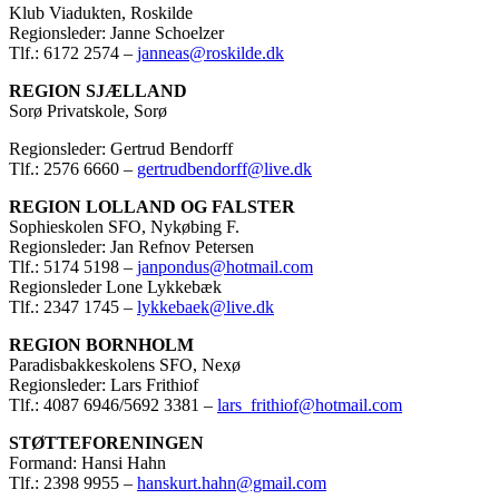
Klub Viadukten, Roskilde
Regionsleder: Janne Schoelzer
Tlf.: 6172 2574 –
janneas@roskilde.dk
REGION SJÆLLAND
Sorø Privatskole, Sorø
Regionsleder: Gertrud Bendorff
Tlf.: 2576 6660 –
gertrudbendorff@live.dk
REGION LOLLAND OG FALSTER
Sophieskolen SFO, Nykøbing F.
Regionsleder: Jan Refnov Petersen
Tlf.: 5174 5198 –
janpondus@hotmail.com
Regionsleder Lone Lykkebæk
Tlf.: 2347 1745 –
lykkebaek@live.dk
REGION BORNHOLM
Paradisbakkeskolens SFO, Nexø
Regionsleder: Lars Frithiof
Tlf.: 4087 6946/5692 3381 –
lars_frithiof@hotmail.com
STØTTEFORENINGEN
Formand: Hansi Hahn
Tlf.: 2398 9955 –
hanskurt.hahn@gmail.com