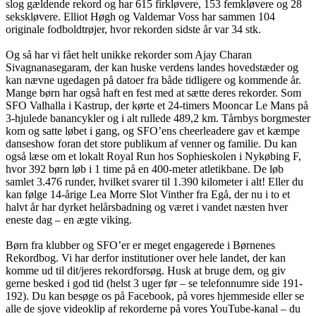
slog gældende rekord og har 615 firkløvere, 153 femkløvere og 28
sekskløvere. Elliot Høgh og Valdemar Voss har sammen 104
originale fodboldtrøjer, hvor rekorden sidste år var 34 stk.
Og så har vi fået helt unikke rekorder som Ajay Charan
Sivagnanasegaram, der kan huske verdens landes hovedstæder og
kan nævne ugedagen på datoer fra både tidligere og kommende år.
Mange børn har også haft en fest med at sætte deres rekorder. Som
SFO Valhalla i Kastrup, der kørte et 24-timers Mooncar Le Mans på
3-hjulede banancykler og i alt rullede 489,2 km. Tårnbys borgmester
kom og satte løbet i gang, og SFO’ens cheerleadere gav et kæmpe
danseshow foran det store publikum af venner og familie. Du kan
også læse om et lokalt Royal Run hos Sophieskolen i Nykøbing F,
hvor 392 børn løb i 1 time på en 400-meter atletikbane. De løb
samlet 3.476 runder, hvilket svarer til 1.390 kilometer i alt! Eller du
kan følge 14-årige Lea Morre Slot Vinther fra Egå, der nu i to et
halvt år har dyrket helårsbadning og været i vandet næsten hver
eneste dag – en ægte viking.
Børn fra klubber og SFO’er er meget engagerede i Børnenes
Rekordbog. Vi har derfor institutioner over hele landet, der kan
komme ud til dit/jeres rekordforsøg. Husk at bruge dem, og giv
gerne besked i god tid (helst 3 uger før – se telefonnumre side 191-
192). Du kan besøge os på Facebook, på vores hjemmeside eller se
alle de sjove videoklip af rekorderne på vores YouTube-kanal – du