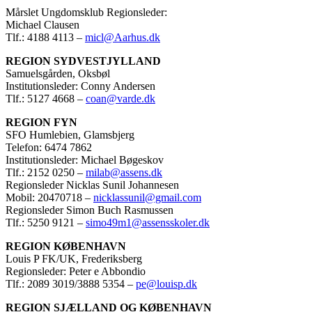
Mårslet Ungdomsklub Regionsleder:
Michael Clausen
Tlf.: 4188 4113 –
micl@Aarhus.dk
REGION SYDVESTJYLLAND
Samuelsgården, Oksbøl
Institutionsleder: Conny Andersen
Tlf.: 5127 4668 –
coan@varde.dk
REGION FYN
SFO Humlebien, Glamsbjerg
Telefon: 6474 7862
Institutionsleder: Michael Bøgeskov
Tlf.: 2152 0250 –
milab@assens.dk
Regionsleder Nicklas Sunil Johannesen
Mobil: 20470718 –
nicklassunil@gmail.com
Regionsleder Simon Buch Rasmussen
Tlf.: 5250 9121 –
simo49m1@assensskoler.dk
REGION KØBENHAVN
Louis P FK/UK, Frederiksberg
Regionsleder: Peter e Abbondio
Tlf.: 2089 3019/3888 5354 –
pe@louisp.dk
REGION SJÆLLAND OG KØBENHAVN