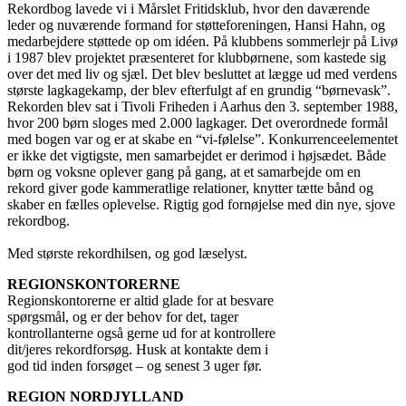
Rekordbog lavede vi i Mårslet Fritidsklub, hvor den daværende
leder og nuværende formand for støtteforeningen, Hansi Hahn, og
medarbejdere støttede op om idéen. På klubbens sommerlejr på Livø
i 1987 blev projektet præsenteret for klubbørnene, som kastede sig
over det med liv og sjæl. Det blev besluttet at lægge ud med verdens
største lagkagekamp, der blev efterfulgt af en grundig “børnevask”.
Rekorden blev sat i Tivoli Friheden i Aarhus den 3. september 1988,
hvor 200 børn sloges med 2.000 lagkager. Det overordnede formål
med bogen var og er at skabe en “vi-følelse”. Konkurrenceelementet
er ikke det vigtigste, men samarbejdet er derimod i højsædet. Både
børn og voksne oplever gang på gang, at et samarbejde om en
rekord giver gode kammeratlige relationer, knytter tætte bånd og
skaber en fælles oplevelse. Rigtig god fornøjelse med din nye, sjove
rekordbog.
Med største rekordhilsen, og god læselyst.
REGIONSKONTORERNE
Regionskontorerne er altid glade for at besvare
spørgsmål, og er der behov for det, tager
kontrollanterne også gerne ud for at kontrollere
dit/jeres rekordforsøg. Husk at kontakte dem i
god tid inden forsøget – og senest 3 uger før.
REGION NORDJYLLAND