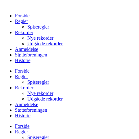
Videre
til
Forside
indhold
Regler
Spiseregler
Rekorder
Nye rekorder
Udgåede rekorder
Anmeldelse
Støtteforeningen
Historie
Forside
Regler
Spiseregler
Rekorder
Nye rekorder
Udgåede rekorder
Anmeldelse
Støtteforeningen
Historie
Forside
Regler
Spiseregler