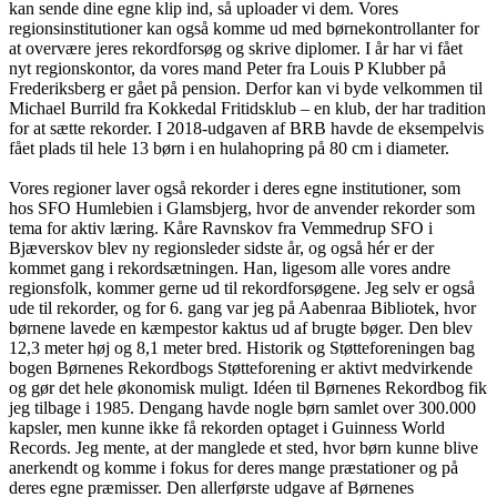
kan sende dine egne klip ind, så uploader vi dem. Vores
regionsinstitutioner kan også komme ud med børnekontrollanter for
at overvære jeres rekordforsøg og skrive diplomer. I år har vi fået
nyt regionskontor, da vores mand Peter fra Louis P Klubber på
Frederiksberg er gået på pension. Derfor kan vi byde velkommen til
Michael Burrild fra Kokkedal Fritidsklub – en klub, der har tradition
for at sætte rekorder. I 2018-udgaven af BRB havde de eksempelvis
fået plads til hele 13 børn i en hulahopring på 80 cm i diameter.
Vores regioner laver også rekorder i deres egne institutioner, som
hos SFO Humlebien i Glamsbjerg, hvor de anvender rekorder som
tema for aktiv læring. Kåre Ravnskov fra Vemmedrup SFO i
Bjæverskov blev ny regionsleder sidste år, og også hér er der
kommet gang i rekordsætningen. Han, ligesom alle vores andre
regionsfolk, kommer gerne ud til rekordforsøgene. Jeg selv er også
ude til rekorder, og for 6. gang var jeg på Aabenraa Bibliotek, hvor
børnene lavede en kæmpestor kaktus ud af brugte bøger. Den blev
12,3 meter høj og 8,1 meter bred. Historik og Støtteforeningen bag
bogen Børnenes Rekordbogs Støtteforening er aktivt medvirkende
og gør det hele økonomisk muligt. Idéen til Børnenes Rekordbog fik
jeg tilbage i 1985. Dengang havde nogle børn samlet over 300.000
kapsler, men kunne ikke få rekorden optaget i Guinness World
Records. Jeg mente, at der manglede et sted, hvor børn kunne blive
anerkendt og komme i fokus for deres mange præstationer og på
deres egne præmisser. Den allerførste udgave af Børnenes