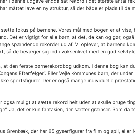
har i denne udgave endda sat rekord i det største antal rek
ar måttet lave en ny struktur, så der både er plads til de ma
 at sætte fokus på børnene. Vores mål med bogen er at vise,
d. Det er vigtigt for alle børn, at det, de kan og gør, og
ange spændende rekorder ud af. Vi oplever, at børnene komme
hørt, så de bevæger sig ind i voksenlivet med en god selvføl
n, at den første børnerekordbog udkom. I denne bog kan du
Kongens Efterfølger”. Eller Vejle Kommunes børn, der unde
 unikke sportsfigurer. Der er også mange individuelle præsta
så muligt at sætte rekord helt uden at skulle bruge ting, s
age”. Ja, det er kun fantasien, der sætter grænser. Som da
s Grønbæk, der har 85 gyserfigurer fra film og spil, eller 