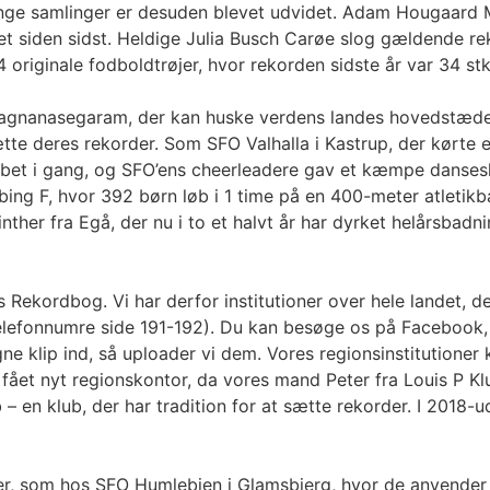
Mange samlinger er desuden blevet udvidet. Adam Hougaard 
lået siden sidst. Heldige Julia Busch Carøe slog gældende r
riginale fodboldtrøjer, hvor rekorden sidste år var 34 stk
Sivagnanasegaram, der kan huske verdens landes hovedstæd
te deres rekorder. Som SFO Valhalla i Kastrup, der kørte
løbet i gang, og SFO’ens cheerleadere gav et kæmpe danses
ng F, hvor 392 børn løb i 1 time på en 400-meter atletikban
 Vinther fra Egå, der nu i to et halvt år har dyrket helårsb
Rekordbog. Vi har derfor institutioner over hele landet, d
telefonnumre side 191-192). Du kan besøge os på Facebook, 
e klip ind, så uploader vi dem. Vores regionsinstitutione
i fået nyt regionskontor, da vores mand Peter fra Louis P K
 – en klub, der har tradition for at sætte rekorder. I 2018
oner, som hos SFO Humlebien i Glamsbjerg, hvor de anvender