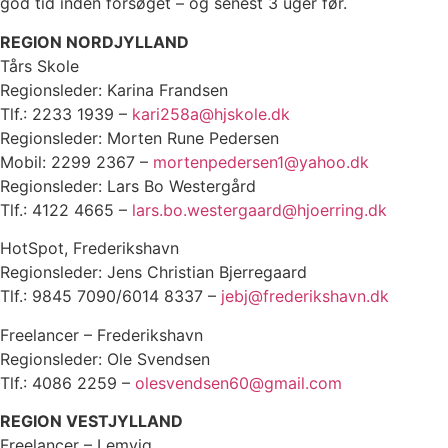
god tid inden forsøget – og senest 3 uger før.
REGION NORDJYLLAND
Tårs Skole
Regionsleder: Karina Frandsen
Tlf.: 2233 1939 –
kari258a@hjskole.dk
Regionsleder: Morten Rune Pedersen
Mobil: 2299 2367 –
mortenpedersen1@yahoo.dk
Regionsleder: Lars Bo Westergård
Tlf.: 4122 4665 –
lars.bo.westergaard@hjoerring.dk
HotSpot, Frederikshavn
Regionsleder: Jens Christian Bjerregaard
Tlf.: 9845 7090/6014 8337 –
jebj@frederikshavn.dk
Freelancer – Frederikshavn
Regionsleder: Ole Svendsen
Tlf.: 4086 2259 –
olesvendsen60@gmail.com
REGION VESTJYLLAND
Freelancer – Lemvig