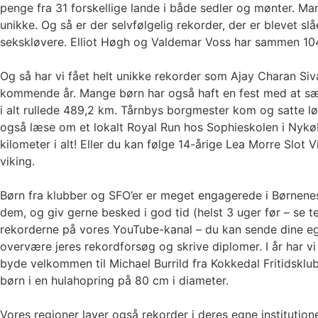
penge fra 31 forskellige lande i både sedler og mønter. 
unikke. Og så er der selvfølgelig rekorder, der er blevet s
sekskløvere. Elliot Høgh og Valdemar Voss har sammen 104 o
Og så har vi fået helt unikke rekorder som Ajay Charan 
kommende år. Mange børn har også haft en fest med at sæt
i alt rullede 489,2 km. Tårnbys borgmester kom og satte 
også læse om et lokalt Royal Run hos Sophieskolen i Nykøbi
kilometer i alt! Eller du kan følge 14-årige Lea Morre Slot
viking.
Børn fra klubber og SFO’er er meget engagerede i Børnenes 
dem, og giv gerne besked i god tid (helst 3 uger før – se 
rekorderne på vores YouTube-kanal – du kan sende dine egn
overvære jeres rekordforsøg og skrive diplomer. I år har v
byde velkommen til Michael Burrild fra Kokkedal Fritidsklub
børn i en hulahopring på 80 cm i diameter.
Vores regioner laver også rekorder i deres egne instituti