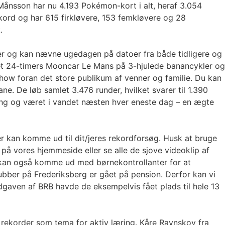
Månsson har nu 4.193 Pokémon-kort i alt, heraf 3.054
ekord og har 615 firkløvere, 153 femkløvere og 28
.
er og kan nævne ugedagen på datoer fra både tidligere og
 et 24-timers Mooncar Le Mans på 3-hjulede banancykler og
how foran det store publikum af venner og familie. Du kan
e. De løb samlet 3.476 runder, hvilket svarer til 1.390
adning og været i vandet næsten hver eneste dag – en ægte
er kan komme ud til dit/jeres rekordforsøg. Husk at bruge
på vores hjemmeside eller se alle de sjove videoklip af
r kan også komme ud med børnekontrollanter for at
lubber på Frederiksberg er gået på pension. Derfor kan vi
-udgaven af BRB havde de eksempelvis fået plads til hele 13
 rekorder som tema for aktiv læring. Kåre Ravnskov fra