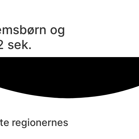
jemsbørn og
2 sek.
kte regionernes