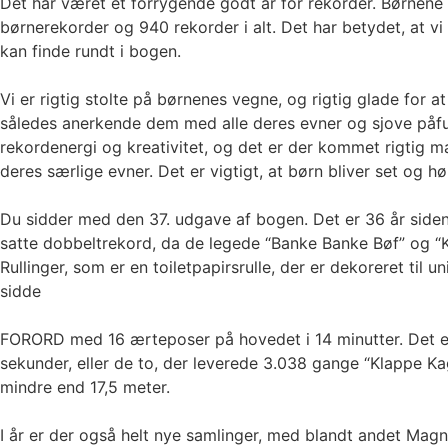
Det har været et forrygende godt år for rekorder. Børnene 
børnerekorder og 940 rekorder i alt. Det har betydet, at vi h
kan finde rundt i bogen.
Vi er rigtig stolte på børnenes vegne, og rigtig glade for
således anerkende dem med alle deres evner og sjove påfun
rekordenergi og kreativitet, og det er der kommet rigtig m
deres særlige evner. Det er vigtigt, at børn bliver set og 
Du sidder med den 37. udgave af bogen. Det er 36 år side
satte dobbeltrekord, da de legede “Banke Banke Bøf” og “
Rullinger, som er en toiletpapirsrulle, der er dekoreret til
sidde
FORORD med 16 ærteposer på hovedet i 14 minutter. Det er og
sekunder, eller de to, der leverede 3.038 gange “Klappe K
mindre end 17,5 meter.
I år er der også helt nye samlinger, med blandt andet Magnu