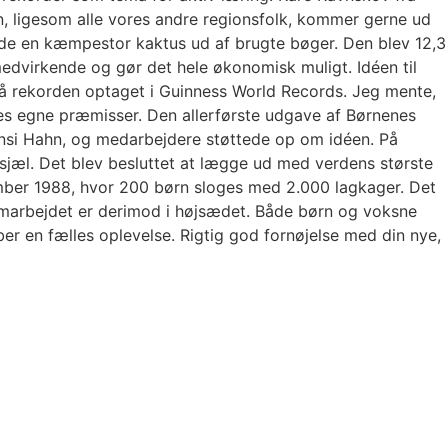
, ligesom alle vores andre regionsfolk, kommer gerne ud
avede en kæmpestor kaktus ud af brugte bøger. Den blev 12,3
edvirkende og gør det hele økonomisk muligt. Idéen til
å rekorden optaget i Guinness World Records. Jeg mente,
es egne præmisser. Den allerførste udgave af Børnenes
ansi Hahn, og medarbejdere støttede op om idéen. På
sjæl. Det blev besluttet at lægge ud med verdens største
tember 1988, hvor 200 børn sloges med 2.000 lagkager. Det
samarbejdet er derimod i højsædet. Både børn og voksne
r en fælles oplevelse. Rigtig god fornøjelse med din nye,