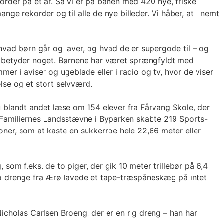
order på ét år. Så vi er på banen med 420 nye, friske
nge rekorder og til alle de nye billeder. Vi håber, at I nemt
 hvad børn går og laver, og hvad de er supergode til – og
så betyder noget. Børnene har været sprængfyldt med
r i aviser og ugeblade eller i radio og tv, hvor de viser
else og et stort selvværd.
 blandt andet læse om 154 elever fra Fårvang Skole, der
r Familiernes Landsstævne i Byparken skabte 219 Sports-
tioner, som at kaste en sukkerroe hele 22,66 meter eller
om f.eks. de to piger, der gik 10 meter trillebør på 6,4
 to drenge fra Ærø lavede et tape-træspåneskæg på intet
Nicholas Carlsen Broeng, der er en rig dreng – han har