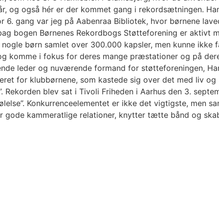
r, og også hér er der kommet gang i rekordsætningen. Han
 for 6. gang var jeg på Aabenraa Bibliotek, hvor børnene l
 bag bogen Børnenes Rekordbogs Støtteforening er aktivt m
 nogle børn samlet over 300.000 kapsler, men kunne ikke f
 og komme i fokus for deres mange præstationer og på der
rende leder og nuværende formand for støtteforeningen, H
eret for klubbørnene, som kastede sig over det med liv og 
”. Rekorden blev sat i Tivoli Friheden i Aarhus den 3. sep
ølelse”. Konkurrenceelementet er ikke det vigtigste, men 
 gode kammeratlige relationer, knytter tætte bånd og skabe