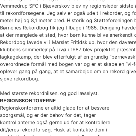
Vemmedrup SFO i Bjæverskov blev ny regionsleder sidste å
til rekordforsøgene. Jeg selv er også ude til rekorder, og
meter høj og 8,1 meter bred. Historik og Støtteforeningen
Børnenes Rekordbog fik jeg tilbage i 1985. Dengang havde
at der manglede et sted, hvor børn kunne blive anerkendt
Rekordbog lavede vi i Mårslet Fritidsklub, hvor den davæ
klubbens sommerlejr på Livø i 1987 blev projektet præsent
lagkagekamp, der blev efterfulgt af en grundig “børnevask
overordnede formål med bogen var og er at skabe en “vi-f
oplever gang på gang, at et samarbejde om en rekord giver
sjove rekordbog.
Med største rekordhilsen, og god læselyst.
REGIONSKONTORERNE
Regionskontorerne er altid glade for at besvare
spørgsmål, og er der behov for det, tager
kontrollanterne også gerne ud for at kontrollere
dit/jeres rekordforsøg. Husk at kontakte dem i