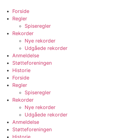
Videre
til
Forside
indhold
Regler
Spiseregler
Rekorder
Nye rekorder
Udgåede rekorder
Anmeldelse
Støtteforeningen
Historie
Forside
Regler
Spiseregler
Rekorder
Nye rekorder
Udgåede rekorder
Anmeldelse
Støtteforeningen
Historie