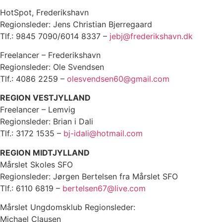
HotSpot, Frederikshavn
Regionsleder: Jens Christian Bjerregaard
Tlf.: 9845 7090/6014 8337 –
jebj@frederikshavn.dk
Freelancer – Frederikshavn
Regionsleder: Ole Svendsen
Tlf.: 4086 2259 –
olesvendsen60@gmail.com
REGION VESTJYLLAND
Freelancer – Lemvig
Regionsleder: Brian i Dali
Tlf.: 3172 1535 –
bj-idali@hotmail.com
REGION MIDTJYLLAND
Mårslet Skoles SFO
Regionsleder: Jørgen Bertelsen fra Mårslet SFO
Tlf.: 6110 6819 –
bertelsen67@live.com
Mårslet Ungdomsklub Regionsleder:
Michael Clausen