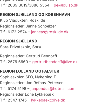
Tlf.: 2089 3019/3888 5354 –
pe@louisp.dk
REGION SJÆLLAND OG KØBENHAVN
Klub Viadukten, Roskilde
Regionsleder: Janne Schoelzer
Tlf.: 6172 2574 –
janneas@roskilde.dk
REGION SJÆLLAND
Sorø Privatskole, Sorø
Regionsleder: Gertrud Bendorff
Tlf.: 2576 6660 –
gertrudbendorff@live.dk
REGION LOLLAND OG FALSTER
Sophieskolen SFO, Nykøbing F.
Regionsleder: Jan Refnov Petersen
Tlf.: 5174 5198 –
janpondus@hotmail.com
Regionsleder Lone Lykkebæk
Tlf.: 2347 1745 –
lykkebaek@live.dk