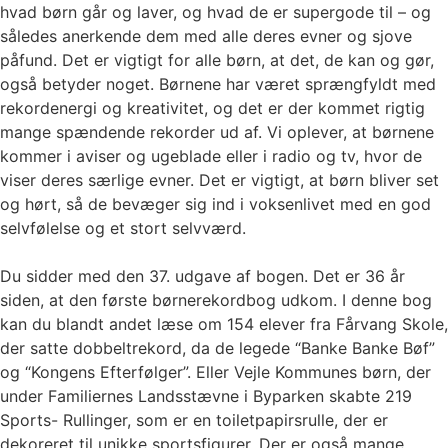
hvad børn går og laver, og hvad de er supergode til – og
således anerkende dem med alle deres evner og sjove
påfund. Det er vigtigt for alle børn, at det, de kan og gør,
også betyder noget. Børnene har været sprængfyldt med
rekordenergi og kreativitet, og det er der kommet rigtig
mange spændende rekorder ud af. Vi oplever, at børnene
kommer i aviser og ugeblade eller i radio og tv, hvor de
viser deres særlige evner. Det er vigtigt, at børn bliver set
og hørt, så de bevæger sig ind i voksenlivet med en god
selvfølelse og et stort selvværd.
Du sidder med den 37. udgave af bogen. Det er 36 år
siden, at den første børnerekordbog udkom. I denne bog
kan du blandt andet læse om 154 elever fra Fårvang Skole,
der satte dobbeltrekord, da de legede “Banke Banke Bøf”
og “Kongens Efterfølger”. Eller Vejle Kommunes børn, der
under Familiernes Landsstævne i Byparken skabte 219
Sports- Rullinger, som er en toiletpapirsrulle, der er
dekoreret til unikke sportsfigurer. Der er også mange