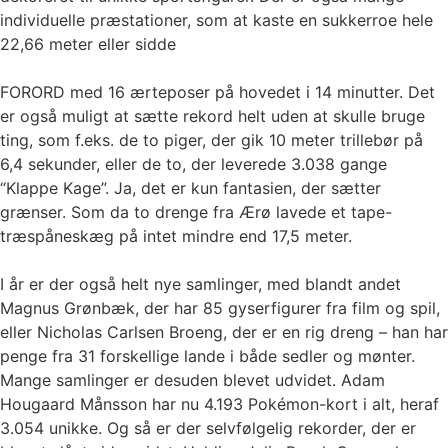
individuelle præstationer, som at kaste en sukkerroe hele
22,66 meter eller sidde
FORORD med 16 ærteposer på hovedet i 14 minutter. Det
er også muligt at sætte rekord helt uden at skulle bruge
ting, som f.eks. de to piger, der gik 10 meter trillebør på
6,4 sekunder, eller de to, der leverede 3.038 gange
“Klappe Kage”. Ja, det er kun fantasien, der sætter
grænser. Som da to drenge fra Ærø lavede et tape-
træspåneskæg på intet mindre end 17,5 meter.
I år er der også helt nye samlinger, med blandt andet
Magnus Grønbæk, der har 85 gyserfigurer fra film og spil,
eller Nicholas Carlsen Broeng, der er en rig dreng – han har
penge fra 31 forskellige lande i både sedler og mønter.
Mange samlinger er desuden blevet udvidet. Adam
Hougaard Månsson har nu 4.193 Pokémon-kort i alt, heraf
3.054 unikke. Og så er der selvfølgelig rekorder, der er