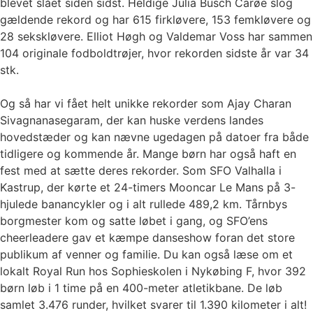
blevet slået siden sidst. Heldige Julia Busch Carøe slog
gældende rekord og har 615 firkløvere, 153 femkløvere og
28 sekskløvere. Elliot Høgh og Valdemar Voss har sammen
104 originale fodboldtrøjer, hvor rekorden sidste år var 34
stk.
Og så har vi fået helt unikke rekorder som Ajay Charan
Sivagnanasegaram, der kan huske verdens landes
hovedstæder og kan nævne ugedagen på datoer fra både
tidligere og kommende år. Mange børn har også haft en
fest med at sætte deres rekorder. Som SFO Valhalla i
Kastrup, der kørte et 24-timers Mooncar Le Mans på 3-
hjulede banancykler og i alt rullede 489,2 km. Tårnbys
borgmester kom og satte løbet i gang, og SFO’ens
cheerleadere gav et kæmpe danseshow foran det store
publikum af venner og familie. Du kan også læse om et
lokalt Royal Run hos Sophieskolen i Nykøbing F, hvor 392
børn løb i 1 time på en 400-meter atletikbane. De løb
samlet 3.476 runder, hvilket svarer til 1.390 kilometer i alt!