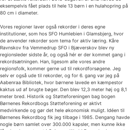
eksempelvis fået plads til hele 13 børn i en hulahopring på
80 cm i diameter.
Vores regioner laver også rekorder i deres egne
institutioner, som hos SFO Humlebien i Glamsbjerg, hvor
de anvender rekorder som tema for aktiv læring. Kåre
Ravnskov fra Vemmedrup SFO i Bjæverskov blev ny
regionsleder sidste år, og også hér er der kommet gang i
rekordsætningen. Han, ligesom alle vores andre
regionsfolk, kommer gerne ud til rekordforsøgene. Jeg
selv er også ude til rekorder, og for 6. gang var jeg på
Aabenraa Bibliotek, hvor børnene lavede en kæmpestor
kaktus ud af brugte bøger. Den blev 12,3 meter høj og 8,1
meter bred. Historik og Støtteforeningen bag bogen
Børnenes Rekordbogs Støtteforening er aktivt
medvirkende og gør det hele økonomisk muligt. Idéen til
Børnenes Rekordbog fik jeg tilbage i 1985. Dengang havde
nogle børn samlet over 300.000 kapsler, men kunne ikke