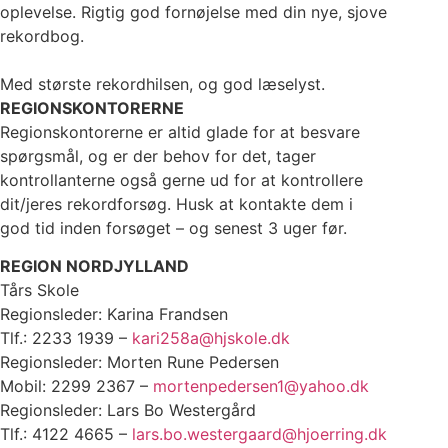
oplevelse. Rigtig god fornøjelse med din nye, sjove
rekordbog.
Med største rekordhilsen, og god læselyst.
REGIONSKONTORERNE
Regionskontorerne er altid glade for at besvare
spørgsmål, og er der behov for det, tager
kontrollanterne også gerne ud for at kontrollere
dit/jeres rekordforsøg. Husk at kontakte dem i
god tid inden forsøget – og senest 3 uger før.
REGION NORDJYLLAND
Tårs Skole
Regionsleder: Karina Frandsen
Tlf.: 2233 1939 –
kari258a@hjskole.dk
Regionsleder: Morten Rune Pedersen
Mobil: 2299 2367 –
mortenpedersen1@yahoo.dk
Regionsleder: Lars Bo Westergård
Tlf.: 4122 4665 –
lars.bo.westergaard@hjoerring.dk