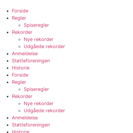
Videre
til
Forside
indhold
Regler
Spiseregler
Rekorder
Nye rekorder
Udgåede rekorder
Anmeldelse
Støtteforeningen
Historie
Forside
Regler
Spiseregler
Rekorder
Nye rekorder
Udgåede rekorder
Anmeldelse
Støtteforeningen
Historie