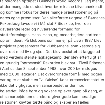
få rekorden optaget i Guinness World Records. Jeg mente,
at der manglede et sted, hvor børn kunne blive anerkendt
og komme i fokus for deres mange præstationer og på
deres egne præmisser. Den allerførste udgave af Børnenes
Rekordbog lavede vi i Mårslet Fritidsklub, hvor den
daværende leder og nuværende formand for
støtteforeningen, Hansi Hahn, og medarbejdere støttede
op om idéen. På klubbens sommerlejr på Livø i 1987 blev
projektet præsenteret for klubbørnene, som kastede sig
over det med liv og sjæl. Det blev besluttet at lægge ud
med verdens største lagkagekamp, der blev efterfulgt af
en grundig “børnevask”. Rekorden blev sat i Tivoli Friheden
i Aarhus den 3. september 1988, hvor 200 børn sloges
med 2.000 lagkager. Det overordnede formål med bogen
var og er at skabe en “vi-følelse”. Konkurrenceelementet er
ikke det vigtigste, men samarbejdet er derimod i
højsædet. Både børn og voksne oplever gang på gang, at
et samarbejde om en rekord giver gode kammeratlige
relationer, knytter tætte bånd og skaber en fælles