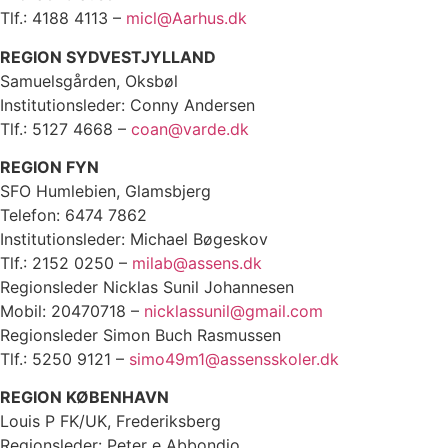
Tlf.: 4188 4113 –
micl@Aarhus.dk
REGION SYDVESTJYLLAND
Samuelsgården, Oksbøl
Institutionsleder: Conny Andersen
Tlf.: 5127 4668 –
coan@varde.dk
REGION FYN
SFO Humlebien, Glamsbjerg
Telefon: 6474 7862
Institutionsleder: Michael Bøgeskov
Tlf.: 2152 0250 –
milab@assens.dk
Regionsleder Nicklas Sunil Johannesen
Mobil: 20470718 –
nicklassunil@gmail.com
Regionsleder Simon Buch Rasmussen
Tlf.: 5250 9121 –
simo49m1@assensskoler.dk
REGION KØBENHAVN
Louis P FK/UK, Frederiksberg
Regionsleder: Peter e Abbondio