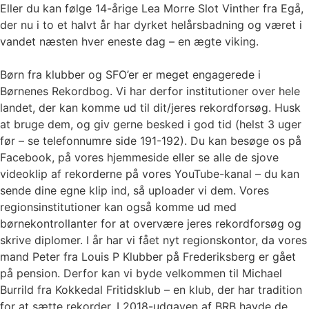
Eller du kan følge 14-årige Lea Morre Slot Vinther fra Egå,
der nu i to et halvt år har dyrket helårsbadning og været i
vandet næsten hver eneste dag – en ægte viking.
Børn fra klubber og SFO’er er meget engagerede i
Børnenes Rekordbog. Vi har derfor institutioner over hele
landet, der kan komme ud til dit/jeres rekordforsøg. Husk
at bruge dem, og giv gerne besked i god tid (helst 3 uger
før – se telefonnumre side 191-192). Du kan besøge os på
Facebook, på vores hjemmeside eller se alle de sjove
videoklip af rekorderne på vores YouTube-kanal – du kan
sende dine egne klip ind, så uploader vi dem. Vores
regionsinstitutioner kan også komme ud med
børnekontrollanter for at overvære jeres rekordforsøg og
skrive diplomer. I år har vi fået nyt regionskontor, da vores
mand Peter fra Louis P Klubber på Frederiksberg er gået
på pension. Derfor kan vi byde velkommen til Michael
Burrild fra Kokkedal Fritidsklub – en klub, der har tradition
for at sætte rekorder. I 2018-udgaven af BRB havde de