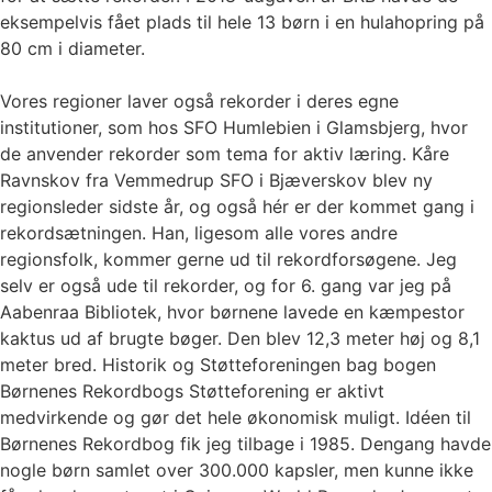
eksempelvis fået plads til hele 13 børn i en hulahopring på
80 cm i diameter.
Vores regioner laver også rekorder i deres egne
institutioner, som hos SFO Humlebien i Glamsbjerg, hvor
de anvender rekorder som tema for aktiv læring. Kåre
Ravnskov fra Vemmedrup SFO i Bjæverskov blev ny
regionsleder sidste år, og også hér er der kommet gang i
rekordsætningen. Han, ligesom alle vores andre
regionsfolk, kommer gerne ud til rekordforsøgene. Jeg
selv er også ude til rekorder, og for 6. gang var jeg på
Aabenraa Bibliotek, hvor børnene lavede en kæmpestor
kaktus ud af brugte bøger. Den blev 12,3 meter høj og 8,1
meter bred. Historik og Støtteforeningen bag bogen
Børnenes Rekordbogs Støtteforening er aktivt
medvirkende og gør det hele økonomisk muligt. Idéen til
Børnenes Rekordbog fik jeg tilbage i 1985. Dengang havde
nogle børn samlet over 300.000 kapsler, men kunne ikke