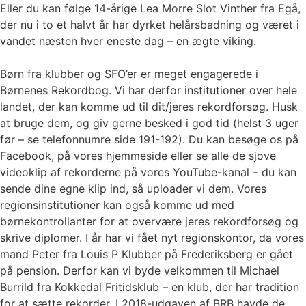
Eller du kan følge 14-årige Lea Morre Slot Vinther fra Egå,
der nu i to et halvt år har dyrket helårsbadning og været i
vandet næsten hver eneste dag – en ægte viking.
Børn fra klubber og SFO’er er meget engagerede i
Børnenes Rekordbog. Vi har derfor institutioner over hele
landet, der kan komme ud til dit/jeres rekordforsøg. Husk
at bruge dem, og giv gerne besked i god tid (helst 3 uger
før – se telefonnumre side 191-192). Du kan besøge os på
Facebook, på vores hjemmeside eller se alle de sjove
videoklip af rekorderne på vores YouTube-kanal – du kan
sende dine egne klip ind, så uploader vi dem. Vores
regionsinstitutioner kan også komme ud med
børnekontrollanter for at overvære jeres rekordforsøg og
skrive diplomer. I år har vi fået nyt regionskontor, da vores
mand Peter fra Louis P Klubber på Frederiksberg er gået
på pension. Derfor kan vi byde velkommen til Michael
Burrild fra Kokkedal Fritidsklub – en klub, der har tradition
for at sætte rekorder. I 2018-udgaven af BRB havde de