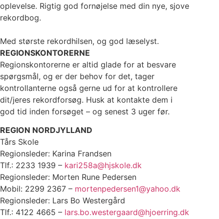
oplevelse. Rigtig god fornøjelse med din nye, sjove
rekordbog.
Med største rekordhilsen, og god læselyst.
REGIONSKONTORERNE
Regionskontorerne er altid glade for at besvare
spørgsmål, og er der behov for det, tager
kontrollanterne også gerne ud for at kontrollere
dit/jeres rekordforsøg. Husk at kontakte dem i
god tid inden forsøget – og senest 3 uger før.
REGION NORDJYLLAND
Tårs Skole
Regionsleder: Karina Frandsen
Tlf.: 2233 1939 –
kari258a@hjskole.dk
Regionsleder: Morten Rune Pedersen
Mobil: 2299 2367 –
mortenpedersen1@yahoo.dk
Regionsleder: Lars Bo Westergård
Tlf.: 4122 4665 –
lars.bo.westergaard@hjoerring.dk