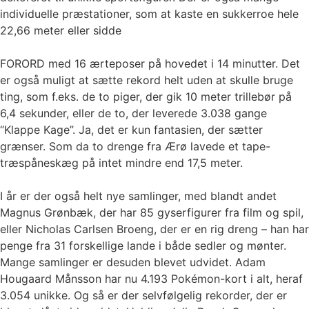
individuelle præstationer, som at kaste en sukkerroe hele
22,66 meter eller sidde
FORORD med 16 ærteposer på hovedet i 14 minutter. Det
er også muligt at sætte rekord helt uden at skulle bruge
ting, som f.eks. de to piger, der gik 10 meter trillebør på
6,4 sekunder, eller de to, der leverede 3.038 gange
“Klappe Kage”. Ja, det er kun fantasien, der sætter
grænser. Som da to drenge fra Ærø lavede et tape-
træspåneskæg på intet mindre end 17,5 meter.
I år er der også helt nye samlinger, med blandt andet
Magnus Grønbæk, der har 85 gyserfigurer fra film og spil,
eller Nicholas Carlsen Broeng, der er en rig dreng – han har
penge fra 31 forskellige lande i både sedler og mønter.
Mange samlinger er desuden blevet udvidet. Adam
Hougaard Månsson har nu 4.193 Pokémon-kort i alt, heraf
3.054 unikke. Og så er der selvfølgelig rekorder, der er