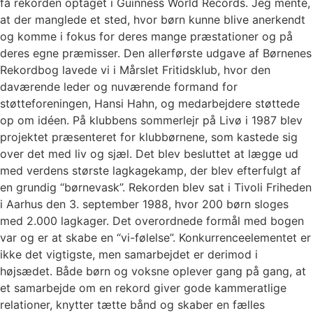
få rekorden optaget i Guinness World Records. Jeg mente,
at der manglede et sted, hvor børn kunne blive anerkendt
og komme i fokus for deres mange præstationer og på
deres egne præmisser. Den allerførste udgave af Børnenes
Rekordbog lavede vi i Mårslet Fritidsklub, hvor den
daværende leder og nuværende formand for
støtteforeningen, Hansi Hahn, og medarbejdere støttede
op om idéen. På klubbens sommerlejr på Livø i 1987 blev
projektet præsenteret for klubbørnene, som kastede sig
over det med liv og sjæl. Det blev besluttet at lægge ud
med verdens største lagkagekamp, der blev efterfulgt af
en grundig “børnevask”. Rekorden blev sat i Tivoli Friheden
i Aarhus den 3. september 1988, hvor 200 børn sloges
med 2.000 lagkager. Det overordnede formål med bogen
var og er at skabe en “vi-følelse”. Konkurrenceelementet er
ikke det vigtigste, men samarbejdet er derimod i
højsædet. Både børn og voksne oplever gang på gang, at
et samarbejde om en rekord giver gode kammeratlige
relationer, knytter tætte bånd og skaber en fælles