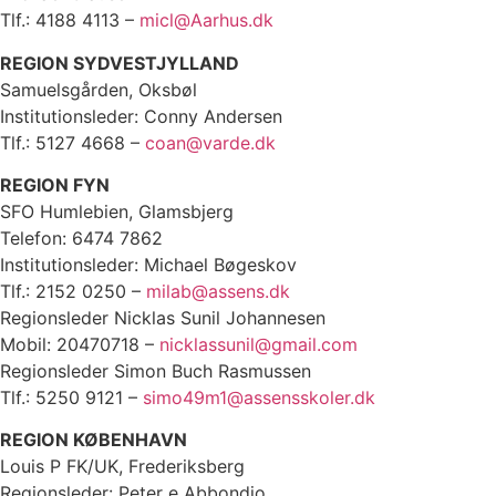
Tlf.: 4188 4113 –
micl@Aarhus.dk
REGION SYDVESTJYLLAND
Samuelsgården, Oksbøl
Institutionsleder: Conny Andersen
Tlf.: 5127 4668 –
coan@varde.dk
REGION FYN
SFO Humlebien, Glamsbjerg
Telefon: 6474 7862
Institutionsleder: Michael Bøgeskov
Tlf.: 2152 0250 –
milab@assens.dk
Regionsleder Nicklas Sunil Johannesen
Mobil: 20470718 –
nicklassunil@gmail.com
Regionsleder Simon Buch Rasmussen
Tlf.: 5250 9121 –
simo49m1@assensskoler.dk
REGION KØBENHAVN
Louis P FK/UK, Frederiksberg
Regionsleder: Peter e Abbondio