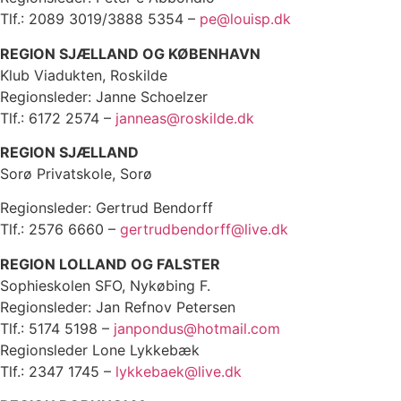
Tlf.: 2089 3019/3888 5354 –
pe@louisp.dk
REGION SJÆLLAND OG KØBENHAVN
Klub Viadukten, Roskilde
Regionsleder: Janne Schoelzer
Tlf.: 6172 2574 –
janneas@roskilde.dk
REGION SJÆLLAND
Sorø Privatskole, Sorø
Regionsleder: Gertrud Bendorff
Tlf.: 2576 6660 –
gertrudbendorff@live.dk
REGION LOLLAND OG FALSTER
Sophieskolen SFO, Nykøbing F.
Regionsleder: Jan Refnov Petersen
Tlf.: 5174 5198 –
janpondus@hotmail.com
Regionsleder Lone Lykkebæk
Tlf.: 2347 1745 –
lykkebaek@live.dk