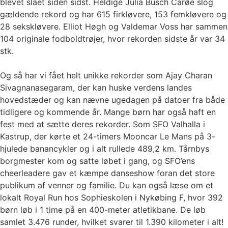
blevet slået siden sidst. Heldige Julia Busch Carøe slog
gældende rekord og har 615 firkløvere, 153 femkløvere og
28 sekskløvere. Elliot Høgh og Valdemar Voss har sammen
104 originale fodboldtrøjer, hvor rekorden sidste år var 34
stk.
Og så har vi fået helt unikke rekorder som Ajay Charan
Sivagnanasegaram, der kan huske verdens landes
hovedstæder og kan nævne ugedagen på datoer fra både
tidligere og kommende år. Mange børn har også haft en
fest med at sætte deres rekorder. Som SFO Valhalla i
Kastrup, der kørte et 24-timers Mooncar Le Mans på 3-
hjulede banancykler og i alt rullede 489,2 km. Tårnbys
borgmester kom og satte løbet i gang, og SFO’ens
cheerleadere gav et kæmpe danseshow foran det store
publikum af venner og familie. Du kan også læse om et
lokalt Royal Run hos Sophieskolen i Nykøbing F, hvor 392
børn løb i 1 time på en 400-meter atletikbane. De løb
samlet 3.476 runder, hvilket svarer til 1.390 kilometer i alt!