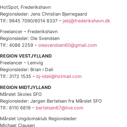
HotSpot, Frederikshavn
Regionsleder: Jens Christian Bjerregaard
Tlf.: 9845 7090/6014 8337 –
jebj@frederikshavn.dk
Freelancer – Frederikshavn
Regionsleder: Ole Svendsen
Tlf.: 4086 2259 –
olesvendsen60@gmail.com
REGION VESTJYLLAND
Freelancer – Lemvig
Regionsleder: Brian i Dali
Tlf.: 3172 1535 –
bj-idali@hotmail.com
REGION MIDTJYLLAND
Mårslet Skoles SFO
Regionsleder: Jørgen Bertelsen fra Mårslet SFO
Tlf.: 6110 6819 –
bertelsen67@live.com
Mårslet Ungdomsklub Regionsleder:
Michael Clausen