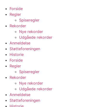
Videre
til
Forside
indhold
Regler
Spiseregler
Rekorder
Nye rekorder
Udgåede rekorder
Anmeldelse
Støtteforeningen
Historie
Forside
Regler
Spiseregler
Rekorder
Nye rekorder
Udgåede rekorder
Anmeldelse
Støtteforeningen
Historie