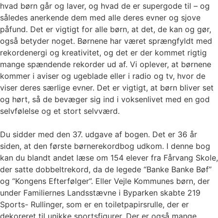
hvad børn går og laver, og hvad de er supergode til – og
således anerkende dem med alle deres evner og sjove
påfund. Det er vigtigt for alle børn, at det, de kan og gør,
også betyder noget. Børnene har været sprængfyldt med
rekordenergi og kreativitet, og det er der kommet rigtig
mange spændende rekorder ud af. Vi oplever, at børnene
kommer i aviser og ugeblade eller i radio og tv, hvor de
viser deres særlige evner. Det er vigtigt, at børn bliver set
og hørt, så de bevæger sig ind i voksenlivet med en god
selvfølelse og et stort selvværd.
Du sidder med den 37. udgave af bogen. Det er 36 år
siden, at den første børnerekordbog udkom. I denne bog
kan du blandt andet læse om 154 elever fra Fårvang Skole,
der satte dobbeltrekord, da de legede “Banke Banke Bøf”
og “Kongens Efterfølger”. Eller Vejle Kommunes børn, der
under Familiernes Landsstævne i Byparken skabte 219
Sports- Rullinger, som er en toiletpapirsrulle, der er
dekoreret til unikke sportsfigurer. Der er også mange