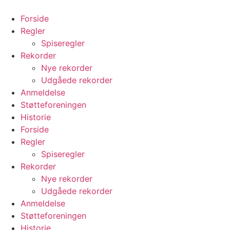
Videre
til
Forside
indhold
Regler
Spiseregler
Rekorder
Nye rekorder
Udgåede rekorder
Anmeldelse
Støtteforeningen
Historie
Forside
Regler
Spiseregler
Rekorder
Nye rekorder
Udgåede rekorder
Anmeldelse
Støtteforeningen
Historie