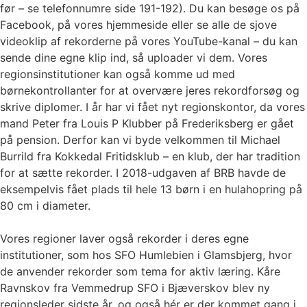
før – se telefonnumre side 191-192). Du kan besøge os på
Facebook, på vores hjemmeside eller se alle de sjove
videoklip af rekorderne på vores YouTube-kanal – du kan
sende dine egne klip ind, så uploader vi dem. Vores
regionsinstitutioner kan også komme ud med
børnekontrollanter for at overvære jeres rekordforsøg og
skrive diplomer. I år har vi fået nyt regionskontor, da vores
mand Peter fra Louis P Klubber på Frederiksberg er gået
på pension. Derfor kan vi byde velkommen til Michael
Burrild fra Kokkedal Fritidsklub – en klub, der har tradition
for at sætte rekorder. I 2018-udgaven af BRB havde de
eksempelvis fået plads til hele 13 børn i en hulahopring på
80 cm i diameter.
Vores regioner laver også rekorder i deres egne
institutioner, som hos SFO Humlebien i Glamsbjerg, hvor
de anvender rekorder som tema for aktiv læring. Kåre
Ravnskov fra Vemmedrup SFO i Bjæverskov blev ny
regionsleder sidste år, og også hér er der kommet gang i