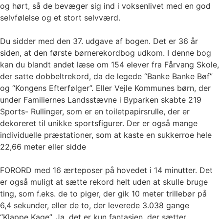
og hørt, så de bevæger sig ind i voksenlivet med en god
selvfølelse og et stort selvværd.
Du sidder med den 37. udgave af bogen. Det er 36 år
siden, at den første børnerekordbog udkom. I denne bog
kan du blandt andet læse om 154 elever fra Fårvang Skole,
der satte dobbeltrekord, da de legede “Banke Banke Bøf”
og “Kongens Efterfølger”. Eller Vejle Kommunes børn, der
under Familiernes Landsstævne i Byparken skabte 219
Sports- Rullinger, som er en toiletpapirsrulle, der er
dekoreret til unikke sportsfigurer. Der er også mange
individuelle præstationer, som at kaste en sukkerroe hele
22,66 meter eller sidde
FORORD med 16 ærteposer på hovedet i 14 minutter. Det
er også muligt at sætte rekord helt uden at skulle bruge
ting, som f.eks. de to piger, der gik 10 meter trillebør på
6,4 sekunder, eller de to, der leverede 3.038 gange
“Klappe Kage”. Ja, det er kun fantasien, der sætter