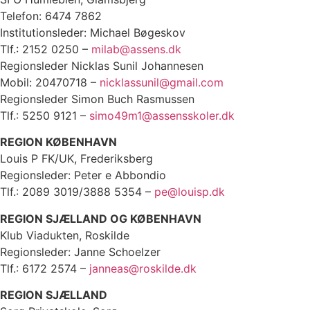
Telefon: 6474 7862
Institutionsleder: Michael Bøgeskov
Tlf.: 2152 0250 –
milab@assens.dk
Regionsleder Nicklas Sunil Johannesen
Mobil: 20470718 –
nicklassunil@gmail.com
Regionsleder Simon Buch Rasmussen
Tlf.: 5250 9121 –
simo49m1@assensskoler.dk
REGION KØBENHAVN
Louis P FK/UK, Frederiksberg
Regionsleder: Peter e Abbondio
Tlf.: 2089 3019/3888 5354 –
pe@louisp.dk
REGION SJÆLLAND OG KØBENHAVN
Klub Viadukten, Roskilde
Regionsleder: Janne Schoelzer
Tlf.: 6172 2574 –
janneas@roskilde.dk
REGION SJÆLLAND