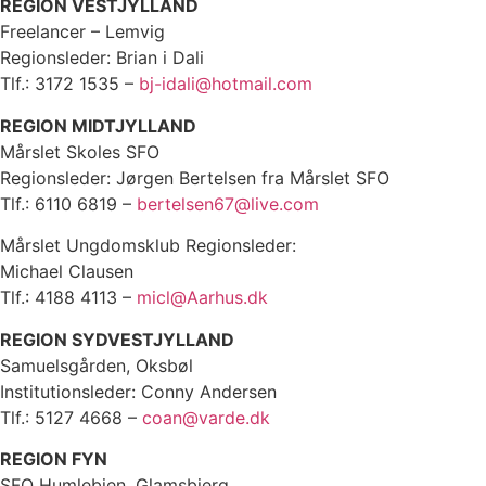
REGION VESTJYLLAND
Freelancer – Lemvig
Regionsleder: Brian i Dali
Tlf.: 3172 1535 –
bj-idali@hotmail.com
REGION MIDTJYLLAND
Mårslet Skoles SFO
Regionsleder: Jørgen Bertelsen fra Mårslet SFO
Tlf.: 6110 6819 –
bertelsen67@live.com
Mårslet Ungdomsklub Regionsleder:
Michael Clausen
Tlf.: 4188 4113 –
micl@Aarhus.dk
REGION SYDVESTJYLLAND
Samuelsgården, Oksbøl
Institutionsleder: Conny Andersen
Tlf.: 5127 4668 –
coan@varde.dk
REGION FYN
SFO Humlebien, Glamsbjerg