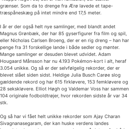
grænser. Som da to drenge fra Ærø lavede et tape-
træspåneskæg på intet mindre end 17,5 meter.
I år er der også helt nye samlinger, med blandt andet
Magnus Grønbæk, der har 85 gyserfigurer fra film og spil,
eller Nicholas Carlsen Broeng, der er en rig dreng – han har
penge fra 31 forskellige lande i både sedler og mønter.
Mange samlinger er desuden blevet udvidet. Adam
Hougaard Månsson har nu 4.193 Pokémon-kort i alt, heraf
3.054 unikke. Og så er der selvfølgelig rekorder, der er
blevet slået siden sidst. Heldige Julia Busch Carøe slog
gældende rekord og har 615 firkløvere, 153 femkløvere og
28 sekskløvere. Elliot Høgh og Valdemar Voss har sammen
104 originale fodboldtrøjer, hvor rekorden sidste år var 34
stk.
Og så har vi fået helt unikke rekorder som Ajay Charan
Sivagnanasegaram, der kan huske verdens landes