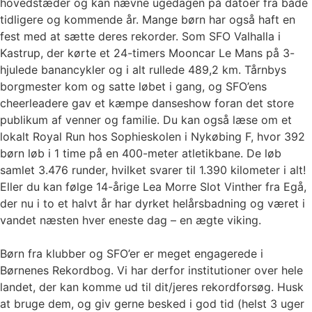
hovedstæder og kan nævne ugedagen på datoer fra både
tidligere og kommende år. Mange børn har også haft en
fest med at sætte deres rekorder. Som SFO Valhalla i
Kastrup, der kørte et 24-timers Mooncar Le Mans på 3-
hjulede banancykler og i alt rullede 489,2 km. Tårnbys
borgmester kom og satte løbet i gang, og SFO’ens
cheerleadere gav et kæmpe danseshow foran det store
publikum af venner og familie. Du kan også læse om et
lokalt Royal Run hos Sophieskolen i Nykøbing F, hvor 392
børn løb i 1 time på en 400-meter atletikbane. De løb
samlet 3.476 runder, hvilket svarer til 1.390 kilometer i alt!
Eller du kan følge 14-årige Lea Morre Slot Vinther fra Egå,
der nu i to et halvt år har dyrket helårsbadning og været i
vandet næsten hver eneste dag – en ægte viking.
Børn fra klubber og SFO’er er meget engagerede i
Børnenes Rekordbog. Vi har derfor institutioner over hele
landet, der kan komme ud til dit/jeres rekordforsøg. Husk
at bruge dem, og giv gerne besked i god tid (helst 3 uger