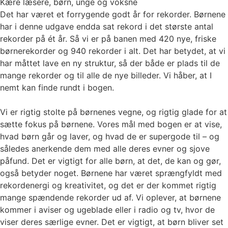
Kære læsere, børn, unge og voksne
Det har været et forrygende godt år for rekorder. Børnene
har i denne udgave endda sat rekord i det største antal
rekorder på ét år. Så vi er på banen med 420 nye, friske
børnerekorder og 940 rekorder i alt. Det har betydet, at vi
har måttet lave en ny struktur, så der både er plads til de
mange rekorder og til alle de nye billeder. Vi håber, at I
nemt kan finde rundt i bogen.
Vi er rigtig stolte på børnenes vegne, og rigtig glade for at
sætte fokus på børnene. Vores mål med bogen er at vise,
hvad børn går og laver, og hvad de er supergode til – og
således anerkende dem med alle deres evner og sjove
påfund. Det er vigtigt for alle børn, at det, de kan og gør,
også betyder noget. Børnene har været sprængfyldt med
rekordenergi og kreativitet, og det er der kommet rigtig
mange spændende rekorder ud af. Vi oplever, at børnene
kommer i aviser og ugeblade eller i radio og tv, hvor de
viser deres særlige evner. Det er vigtigt, at børn bliver set