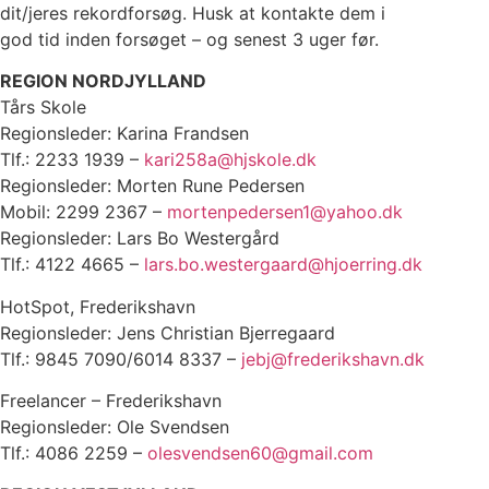
dit/jeres rekordforsøg. Husk at kontakte dem i
god tid inden forsøget – og senest 3 uger før.
REGION NORDJYLLAND
Tårs Skole
Regionsleder: Karina Frandsen
Tlf.: 2233 1939 –
kari258a@hjskole.dk
Regionsleder: Morten Rune Pedersen
Mobil: 2299 2367 –
mortenpedersen1@yahoo.dk
Regionsleder: Lars Bo Westergård
Tlf.: 4122 4665 –
lars.bo.westergaard@hjoerring.dk
HotSpot, Frederikshavn
Regionsleder: Jens Christian Bjerregaard
Tlf.: 9845 7090/6014 8337 –
jebj@frederikshavn.dk
Freelancer – Frederikshavn
Regionsleder: Ole Svendsen
Tlf.: 4086 2259 –
olesvendsen60@gmail.com