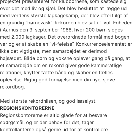
projektet præsenteret for klubbørnene, som kastede sig
over det med liv og sjæl. Det blev besluttet at lægge ud
med verdens største lagkagekamp, der blev efterfulgt af
en grundig “børnevask”. Rekorden blev sat i Tivoli Friheden
i Aarhus den 3. september 1988, hvor 200 børn sloges
med 2.000 lagkager. Det overordnede formål med bogen
var og er at skabe en “vi-følelse”. Konkurrenceelementet er
ikke det vigtigste, men samarbejdet er derimod i
højsædet. Både børn og voksne oplever gang på gang, at
et samarbejde om en rekord giver gode kammeratlige
relationer, knytter tætte bånd og skaber en fælles
oplevelse. Rigtig god fornøjelse med din nye, sjove
rekordbog.
Med største rekordhilsen, og god læselyst.
REGIONSKONTORERNE
Regionskontorerne er altid glade for at besvare
spørgsmål, og er der behov for det, tager
kontrollanterne også gerne ud for at kontrollere