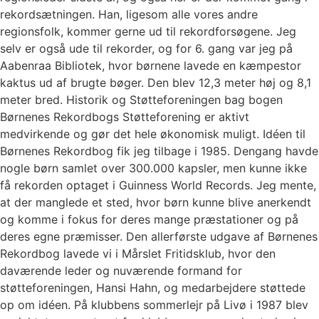
rekordsætningen. Han, ligesom alle vores andre
regionsfolk, kommer gerne ud til rekordforsøgene. Jeg
selv er også ude til rekorder, og for 6. gang var jeg på
Aabenraa Bibliotek, hvor børnene lavede en kæmpestor
kaktus ud af brugte bøger. Den blev 12,3 meter høj og 8,1
meter bred. Historik og Støtteforeningen bag bogen
Børnenes Rekordbogs Støtteforening er aktivt
medvirkende og gør det hele økonomisk muligt. Idéen til
Børnenes Rekordbog fik jeg tilbage i 1985. Dengang havde
nogle børn samlet over 300.000 kapsler, men kunne ikke
få rekorden optaget i Guinness World Records. Jeg mente,
at der manglede et sted, hvor børn kunne blive anerkendt
og komme i fokus for deres mange præstationer og på
deres egne præmisser. Den allerførste udgave af Børnenes
Rekordbog lavede vi i Mårslet Fritidsklub, hvor den
daværende leder og nuværende formand for
støtteforeningen, Hansi Hahn, og medarbejdere støttede
op om idéen. På klubbens sommerlejr på Livø i 1987 blev