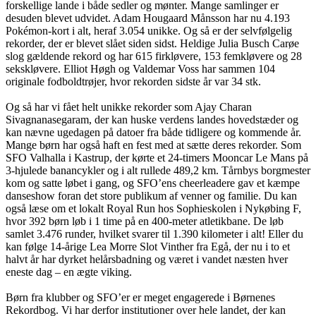
forskellige lande i både sedler og mønter. Mange samlinger er
desuden blevet udvidet. Adam Hougaard Månsson har nu 4.193
Pokémon-kort i alt, heraf 3.054 unikke. Og så er der selvfølgelig
rekorder, der er blevet slået siden sidst. Heldige Julia Busch Carøe
slog gældende rekord og har 615 firkløvere, 153 femkløvere og 28
sekskløvere. Elliot Høgh og Valdemar Voss har sammen 104
originale fodboldtrøjer, hvor rekorden sidste år var 34 stk.
Og så har vi fået helt unikke rekorder som Ajay Charan
Sivagnanasegaram, der kan huske verdens landes hovedstæder og
kan nævne ugedagen på datoer fra både tidligere og kommende år.
Mange børn har også haft en fest med at sætte deres rekorder. Som
SFO Valhalla i Kastrup, der kørte et 24-timers Mooncar Le Mans på
3-hjulede banancykler og i alt rullede 489,2 km. Tårnbys borgmester
kom og satte løbet i gang, og SFO’ens cheerleadere gav et kæmpe
danseshow foran det store publikum af venner og familie. Du kan
også læse om et lokalt Royal Run hos Sophieskolen i Nykøbing F,
hvor 392 børn løb i 1 time på en 400-meter atletikbane. De løb
samlet 3.476 runder, hvilket svarer til 1.390 kilometer i alt! Eller du
kan følge 14-årige Lea Morre Slot Vinther fra Egå, der nu i to et
halvt år har dyrket helårsbadning og været i vandet næsten hver
eneste dag – en ægte viking.
Børn fra klubber og SFO’er er meget engagerede i Børnenes
Rekordbog. Vi har derfor institutioner over hele landet, der kan