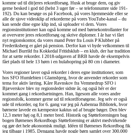
komme ud til dit/jeres rekordforsøg. Husk at bruge dem, og giv
gerne besked i god tid (helst 3 uger før – se telefonnumre side 191-
192). Du kan besøge os på Facebook, på vores hjemmeside eller se
alle de sjove videoklip af rekorderne på vores YouTube-kanal – du
kan sende dine egne klip ind, så uploader vi dem. Vores
regionsinstitutioner kan også komme ud med børnekontrollanter for
at overvære jeres rekordforsøg og skrive diplomer. I år har vi fået
nyt regionskontor, da vores mand Peter fra Louis P Klubber på
Frederiksberg er gået på pension. Derfor kan vi byde velkommen til
Michael Burrild fra Kokkedal Fritidsklub – en klub, der har tradition
for at sætte rekorder. I 2018-udgaven af BRB havde de eksempelvis
fået plads til hele 13 børn i en hulahopring på 80 cm i diameter.
Vores regioner laver også rekorder i deres egne institutioner, som
hos SFO Humlebien i Glamsbjerg, hvor de anvender rekorder som
tema for aktiv læring. Kåre Ravnskov fra Vemmedrup SFO i
Bjæverskov blev ny regionsleder sidste år, og også hér er der
kommet gang i rekordsætningen. Han, ligesom alle vores andre
regionsfolk, kommer gerne ud til rekordforsøgene. Jeg selv er også
ude til rekorder, og for 6. gang var jeg på Aabenraa Bibliotek, hvor
børnene lavede en kæmpestor kaktus ud af brugte bøger. Den blev
12,3 meter høj og 8,1 meter bred. Historik og Støtteforeningen bag
bogen Børnenes Rekordbogs Støtteforening er aktivt medvirkende
og gør det hele økonomisk muligt. Idéen til Børnenes Rekordbog fik
jeg tilbage i 1985. Dengang havde nogle børn samlet over 300.000