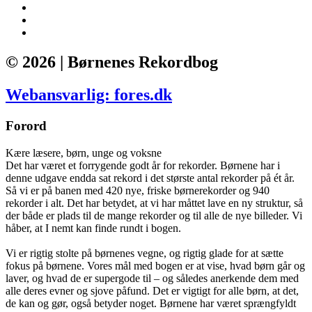
© 2026 | Børnenes Rekordbog
Webansvarlig: fores.dk
Forord
Kære læsere, børn, unge og voksne
Det har været et forrygende godt år for rekorder. Børnene har i
denne udgave endda sat rekord i det største antal rekorder på ét år.
Så vi er på banen med 420 nye, friske børnerekorder og 940
rekorder i alt. Det har betydet, at vi har måttet lave en ny struktur, så
der både er plads til de mange rekorder og til alle de nye billeder. Vi
håber, at I nemt kan finde rundt i bogen.
Vi er rigtig stolte på børnenes vegne, og rigtig glade for at sætte
fokus på børnene. Vores mål med bogen er at vise, hvad børn går og
laver, og hvad de er supergode til – og således anerkende dem med
alle deres evner og sjove påfund. Det er vigtigt for alle børn, at det,
de kan og gør, også betyder noget. Børnene har været sprængfyldt