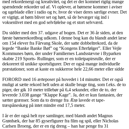
med rekordenergi og kreativitet, og det er der kommet rigtig mange
spændende rekorder ud af. Vi oplever, at børnene kommer i aviser
og ugeblade eller i radio og tv, hvor de viser deres særlige evner. Det
er vigtigt, at børn bliver set og hørt, så de bevæger sig ind i
voksenlivet med en god selvfølelse og et stort selvværd.
Du sidder med den 37. udgave af bogen. Det er 36 år siden, at den
første børnerekordbog udkom. I denne bog kan du blandt andet læse
om 154 elever fra Fårvang Skole, der satte dobbeltrekord, da de
legede “Banke Banke Bøf” og “Kongens Efterfølger”. Eller Vejle
Kommunes børn, der under Familiernes Landsstævne i Byparken
skabte 219 Sports- Rullinger, som er en toiletpapirsrulle, der er
dekoreret til unikke sportsfigurer. Der er også mange individuelle
præstationer, som at kaste en sukkerroe hele 22,66 meter eller sidde
FORORD med 16 ærteposer på hovedet i 14 minutter. Det er også
muligt at sætte rekord helt uden at skulle bruge ting, som f.eks. de to
piger, der gik 10 meter trillebør på 6,4 sekunder, eller de to, der
leverede 3.038 gange “Klappe Kage”. Ja, det er kun fantasien, der
sætter grænser. Som da to drenge fra Ærø lavede et tape-
træspåneskæg på intet mindre end 17,5 meter.
I år er der også helt nye samlinger, med blandt andet Magnus
Grønbæk, der har 85 gyserfigurer fra film og spil, eller Nicholas
Carlsen Broeng, der er en rig dreng – han har penge fra 31