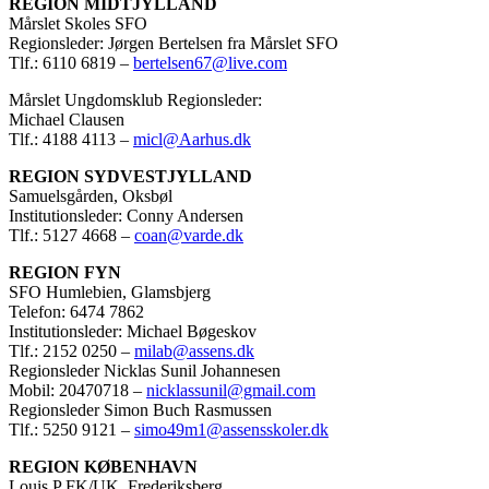
REGION MIDTJYLLAND
Mårslet Skoles SFO
Regionsleder: Jørgen Bertelsen fra Mårslet SFO
Tlf.: 6110 6819 –
bertelsen67@live.com
Mårslet Ungdomsklub Regionsleder:
Michael Clausen
Tlf.: 4188 4113 –
micl@Aarhus.dk
REGION SYDVESTJYLLAND
Samuelsgården, Oksbøl
Institutionsleder: Conny Andersen
Tlf.: 5127 4668 –
coan@varde.dk
REGION FYN
SFO Humlebien, Glamsbjerg
Telefon: 6474 7862
Institutionsleder: Michael Bøgeskov
Tlf.: 2152 0250 –
milab@assens.dk
Regionsleder Nicklas Sunil Johannesen
Mobil: 20470718 –
nicklassunil@gmail.com
Regionsleder Simon Buch Rasmussen
Tlf.: 5250 9121 –
simo49m1@assensskoler.dk
REGION KØBENHAVN
Louis P FK/UK, Frederiksberg