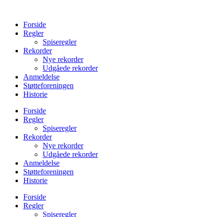
Videre
til
Forside
indhold
Regler
Spiseregler
Rekorder
Nye rekorder
Udgåede rekorder
Anmeldelse
Støtteforeningen
Historie
Forside
Regler
Spiseregler
Rekorder
Nye rekorder
Udgåede rekorder
Anmeldelse
Støtteforeningen
Historie
Forside
Regler
Spiseregler