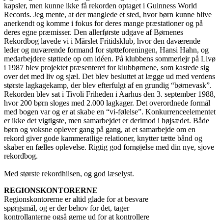
kapsler, men kunne ikke få rekorden optaget i Guinness World
Records. Jeg mente, at der manglede et sted, hvor børn kunne blive
anerkendt og komme i fokus for deres mange præstationer og på
deres egne præmisser. Den allerførste udgave af Børnenes
Rekordbog lavede vi i Mårslet Fritidsklub, hvor den daværende
leder og nuværende formand for støtteforeningen, Hansi Hahn, og
medarbejdere støttede op om idéen. På klubbens sommerlejr på Livø
i 1987 blev projektet præsenteret for klubbørnene, som kastede sig
over det med liv og sjæl. Det blev besluttet at lægge ud med verdens
største lagkagekamp, der blev efterfulgt af en grundig “børnevask”.
Rekorden blev sat i Tivoli Friheden i Aarhus den 3. september 1988,
hvor 200 børn sloges med 2.000 lagkager. Det overordnede formål
med bogen var og er at skabe en “vi-følelse”. Konkurrenceelementet
er ikke det vigtigste, men samarbejdet er derimod i højsædet. Både
børn og voksne oplever gang på gang, at et samarbejde om en
rekord giver gode kammeratlige relationer, knytter tætte bånd og
skaber en fælles oplevelse. Rigtig god fornøjelse med din nye, sjove
rekordbog.
Med største rekordhilsen, og god læselyst.
REGIONSKONTORERNE
Regionskontorerne er altid glade for at besvare
spørgsmål, og er der behov for det, tager
kontrollanterne også gerne ud for at kontrollere