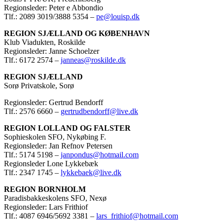
Regionsleder: Peter e Abbondio
Tlf.: 2089 3019/3888 5354 –
pe@louisp.dk
REGION SJÆLLAND OG KØBENHAVN
Klub Viadukten, Roskilde
Regionsleder: Janne Schoelzer
Tlf.: 6172 2574 –
janneas@roskilde.dk
REGION SJÆLLAND
Sorø Privatskole, Sorø
Regionsleder: Gertrud Bendorff
Tlf.: 2576 6660 –
gertrudbendorff@live.dk
REGION LOLLAND OG FALSTER
Sophieskolen SFO, Nykøbing F.
Regionsleder: Jan Refnov Petersen
Tlf.: 5174 5198 –
janpondus@hotmail.com
Regionsleder Lone Lykkebæk
Tlf.: 2347 1745 –
lykkebaek@live.dk
REGION BORNHOLM
Paradisbakkeskolens SFO, Nexø
Regionsleder: Lars Frithiof
Tlf.: 4087 6946/5692 3381 –
lars_frithiof@hotmail.com