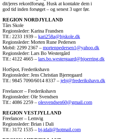
dit/jeres rekordforsøg. Husk at kontakte dem i
god tid inden forsøget – og senest 3 uger før.
REGION NORDJYLLAND
Tårs Skole
Regionsleder: Karina Frandsen
Tlf.: 2233 1939 –
kari258a@hjskole.dk
Regionsleder: Morten Rune Pedersen
Mobil: 2299 2367 –
mortenpedersen1@yahoo.dk
Regionsleder: Lars Bo Westergård
Tlf.: 4122 4665 –
lars.bo.westergaard@hjoerring.dk
HotSpot, Frederikshavn
Regionsleder: Jens Christian Bjerregaard
Tlf.: 9845 7090/6014 8337 –
jebj@frederikshavn.dk
Freelancer – Frederikshavn
Regionsleder: Ole Svendsen
Tlf.: 4086 2259 –
olesvendsen60@gmail.com
REGION VESTJYLLAND
Freelancer – Lemvig
Regionsleder: Brian i Dali
Tlf.: 3172 1535 –
bj-idali@hotmail.com