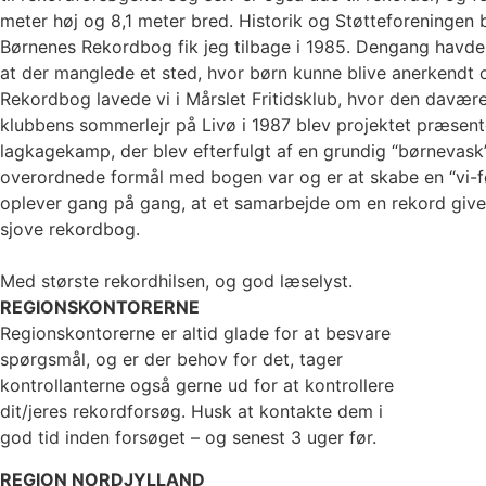
meter høj og 8,1 meter bred. Historik og Støtteforeningen
Børnenes Rekordbog fik jeg tilbage i 1985. Dengang havde
at der manglede et sted, hvor børn kunne blive anerkendt
Rekordbog lavede vi i Mårslet Fritidsklub, hvor den davæ
klubbens sommerlejr på Livø i 1987 blev projektet præsent
lagkagekamp, der blev efterfulgt af en grundig “børnevask
overordnede formål med bogen var og er at skabe en “vi-f
oplever gang på gang, at et samarbejde om en rekord giver
sjove rekordbog.
Med største rekordhilsen, og god læselyst.
REGIONSKONTORERNE
Regionskontorerne er altid glade for at besvare
spørgsmål, og er der behov for det, tager
kontrollanterne også gerne ud for at kontrollere
dit/jeres rekordforsøg. Husk at kontakte dem i
god tid inden forsøget – og senest 3 uger før.
REGION NORDJYLLAND