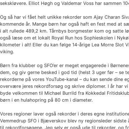
sekskløvere. Elliot Høgh og Valdemar Voss har sammen 104 o
Og så har vi fået helt unikke rekorder som Ajay Charan 
kommende år. Mange børn har også haft en fest med at sæt
i alt rullede 489,2 km. Tårnbys borgmester kom og satte 
også læse om et lokalt Royal Run hos Sophieskolen i Nykøbi
kilometer i alt! Eller du kan følge 14-årige Lea Morre Slot
viking.
Børn fra klubber og SFO’er er meget engagerede i Børnenes 
dem, og giv gerne besked i god tid (helst 3 uger før – se 
rekorderne på vores YouTube-kanal – du kan sende dine egn
overvære jeres rekordforsøg og skrive diplomer. I år har v
byde velkommen til Michael Burrild fra Kokkedal Fritidsklub
børn i en hulahopring på 80 cm i diameter.
Vores regioner laver også rekorder i deres egne instituti
Vemmedrup SFO i Bjæverskov blev ny regionsleder sidste å
til rekordforsøgene. Jeg selv er også ude til rekorder, og