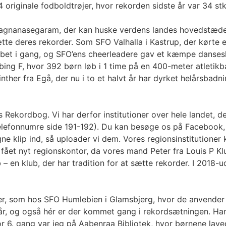
riginale fodboldtrøjer, hvor rekorden sidste år var 34 stk
Sivagnanasegaram, der kan huske verdens landes hovedstæd
te deres rekorder. Som SFO Valhalla i Kastrup, der kørte
løbet i gang, og SFO’ens cheerleadere gav et kæmpe danses
ng F, hvor 392 børn løb i 1 time på en 400-meter atletikban
 Vinther fra Egå, der nu i to et halvt år har dyrket helårsb
Rekordbog. Vi har derfor institutioner over hele landet, d
telefonnumre side 191-192). Du kan besøge os på Facebook, 
e klip ind, så uploader vi dem. Vores regionsinstitutione
i fået nyt regionskontor, da vores mand Peter fra Louis P K
 – en klub, der har tradition for at sætte rekorder. I 2018
oner, som hos SFO Humlebien i Glamsbjerg, hvor de anvender
r, og også hér er der kommet gang i rekordsætningen. Han
 for 6. gang var jeg på Aabenraa Bibliotek, hvor børnene l