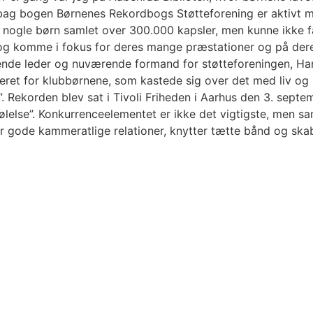
 bag bogen Børnenes Rekordbogs Støtteforening er aktivt m
 nogle børn samlet over 300.000 kapsler, men kunne ikke f
 og komme i fokus for deres mange præstationer og på der
rende leder og nuværende formand for støtteforeningen, H
eret for klubbørnene, som kastede sig over det med liv og 
”. Rekorden blev sat i Tivoli Friheden i Aarhus den 3. sep
ølelse”. Konkurrenceelementet er ikke det vigtigste, men 
 gode kammeratlige relationer, knytter tætte bånd og skabe