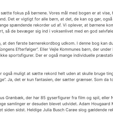
 at sætte fokus på børnene. Vores mål med bogen er at vise,
d. Det er vigtigt for alle børn, at det, de kan og gør, og
ange spændende rekorder ud af. Vi oplever, at børnene komme
hørt, så de bevæger sig ind i voksenlivet med en god selvføl
n, at den første børnerekordbog udkom. I denne bog kan du
Kongens Efterfølger”. Eller Vejle Kommunes børn, der unde
 unikke sportsfigurer. Der er også mange individuelle præsta
så muligt at sætte rekord helt uden at skulle bruge ting, s
age”. Ja, det er kun fantasien, der sætter grænser. Som da
s Grønbæk, der har 85 gyserfigurer fra film og spil, eller 
Mange samlinger er desuden blevet udvidet. Adam Hougaard 
lået siden sidst. Heldige Julia Busch Carøe slog gældende r