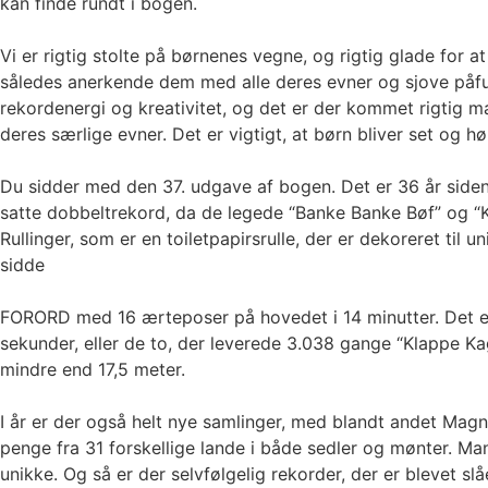
kan finde rundt i bogen.
Vi er rigtig stolte på børnenes vegne, og rigtig glade for
således anerkende dem med alle deres evner og sjove påfun
rekordenergi og kreativitet, og det er der kommet rigtig m
deres særlige evner. Det er vigtigt, at børn bliver set og 
Du sidder med den 37. udgave af bogen. Det er 36 år side
satte dobbeltrekord, da de legede “Banke Banke Bøf” og “
Rullinger, som er en toiletpapirsrulle, der er dekoreret til
sidde
FORORD med 16 ærteposer på hovedet i 14 minutter. Det er og
sekunder, eller de to, der leverede 3.038 gange “Klappe K
mindre end 17,5 meter.
I år er der også helt nye samlinger, med blandt andet Magnu
penge fra 31 forskellige lande i både sedler og mønter. 
unikke. Og så er der selvfølgelig rekorder, der er blevet s