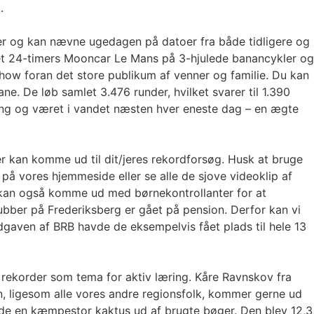
.
er og kan nævne ugedagen på datoer fra både tidligere og
 et 24-timers Mooncar Le Mans på 3-hjulede banancykler og
how foran det store publikum af venner og familie. Du kan
e. De løb samlet 3.476 runder, hvilket svarer til 1.390
adning og været i vandet næsten hver eneste dag – en ægte
er kan komme ud til dit/jeres rekordforsøg. Husk at bruge
på vores hjemmeside eller se alle de sjove videoklip af
r kan også komme ud med børnekontrollanter for at
lubber på Frederiksberg er gået på pension. Derfor kan vi
-udgaven af BRB havde de eksempelvis fået plads til hele 13
 rekorder som tema for aktiv læring. Kåre Ravnskov fra
, ligesom alle vores andre regionsfolk, kommer gerne ud
avede en kæmpestor kaktus ud af brugte bøger. Den blev 12,3