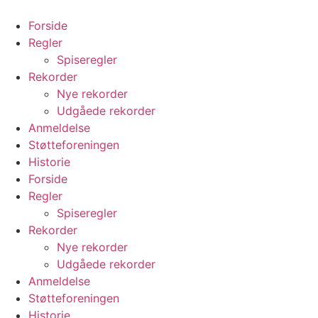
Videre
til
Forside
indhold
Regler
Spiseregler
Rekorder
Nye rekorder
Udgåede rekorder
Anmeldelse
Støtteforeningen
Historie
Forside
Regler
Spiseregler
Rekorder
Nye rekorder
Udgåede rekorder
Anmeldelse
Støtteforeningen
Historie