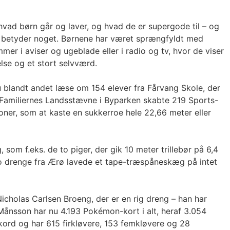
 hvad børn går og laver, og hvad de er supergode til – og
så betyder noget. Børnene har været sprængfyldt med
r i aviser og ugeblade eller i radio og tv, hvor de viser
else og et stort selvværd.
 blandt andet læse om 154 elever fra Fårvang Skole, der
r Familiernes Landsstævne i Byparken skabte 219 Sports-
tioner, som at kaste en sukkerroe hele 22,66 meter eller
om f.eks. de to piger, der gik 10 meter trillebør på 6,4
 to drenge fra Ærø lavede et tape-træspåneskæg på intet
Nicholas Carlsen Broeng, der er en rig dreng – han har
Månsson har nu 4.193 Pokémon-kort i alt, heraf 3.054
ekord og har 615 firkløvere, 153 femkløvere og 28