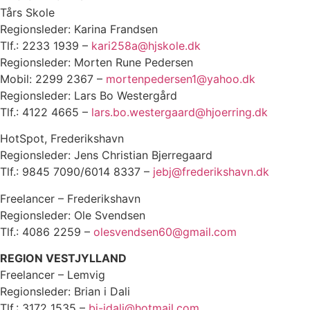
Tårs Skole
Regionsleder: Karina Frandsen
Tlf.: 2233 1939 –
kari258a@hjskole.dk
Regionsleder: Morten Rune Pedersen
Mobil: 2299 2367 –
mortenpedersen1@yahoo.dk
Regionsleder: Lars Bo Westergård
Tlf.: 4122 4665 –
lars.bo.westergaard@hjoerring.dk
HotSpot, Frederikshavn
Regionsleder: Jens Christian Bjerregaard
Tlf.: 9845 7090/6014 8337 –
jebj@frederikshavn.dk
Freelancer – Frederikshavn
Regionsleder: Ole Svendsen
Tlf.: 4086 2259 –
olesvendsen60@gmail.com
REGION VESTJYLLAND
Freelancer – Lemvig
Regionsleder: Brian i Dali
Tlf.: 3172 1535 –
bj-idali@hotmail.com