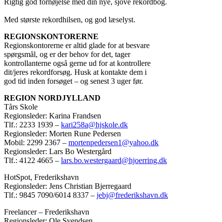
Rigtig god fornøjelse med din nye, sjove rekordbog.
Med største rekordhilsen, og god læselyst.
REGIONSKONTORERNE
Regionskontorerne er altid glade for at besvare
spørgsmål, og er der behov for det, tager
kontrollanterne også gerne ud for at kontrollere
dit/jeres rekordforsøg. Husk at kontakte dem i
god tid inden forsøget – og senest 3 uger før.
REGION NORDJYLLAND
Tårs Skole
Regionsleder: Karina Frandsen
Tlf.: 2233 1939 –
kari258a@hjskole.dk
Regionsleder: Morten Rune Pedersen
Mobil: 2299 2367 –
mortenpedersen1@yahoo.dk
Regionsleder: Lars Bo Westergård
Tlf.: 4122 4665 –
lars.bo.westergaard@hjoerring.dk
HotSpot, Frederikshavn
Regionsleder: Jens Christian Bjerregaard
Tlf.: 9845 7090/6014 8337 –
jebj@frederikshavn.dk
Freelancer – Frederikshavn
Regionsleder: Ole Svendsen