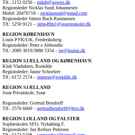
Tlf.: 2152 0250 –
milab@assens.dk
Regionsleder Nicklas Sunil Johannesen
Mobil: 20470718 –
nicklassunil@gmail.com
Regionsleder Simon Buch Rasmussen
Tlf.: 5250 9121 –
simo49m1@assensskoler.dk
REGION KØBENHAVN
Louis P FK/UK, Frederiksberg
Regionsleder: Peter e Abbondio
Tlf.: 2089 3019/3888 5354 –
pe@louisp.dk
REGION SJÆLLAND OG KØBENHAVN
Klub Viadukten, Roskilde
Regionsleder: Janne Schoelzer
Tlf.: 6172 2574 –
janneas@roskilde.dk
REGION SJÆLLAND
Sorø Privatskole, Sorø
Regionsleder: Gertrud Bendorff
Tlf.: 2576 6660 –
gertrudbendorff@live.dk
REGION LOLLAND OG FALSTER
Sophieskolen SFO, Nykøbing F.
Regionsleder: Jan Refnov Petersen
Tlf.: 5174 5198 –
janpondus@hotmail.com