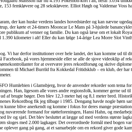
ugaard Månsson har nu 4.193 Pokémon-kort i alt, heraf 3.054 unikke. Og 
e, 153 femkløvere og 28 sekskløvere. Elliot Høgh og Valdemar Voss har
garam, der kan huske verdens landes hovedstæder og kan nævne ugedag
strup, der kørte et 24-timers Mooncar Le Mans på 3-hjulede banancykler
re publikum af venner og familie. Du kan også læse om et lokalt Roya
l 1.390 kilometer i alt! Eller du kan følge 14-årige Lea Morre Slot Vinth
 Vi har derfor institutioner over hele landet, der kan komme ud til dit
på Facebook, på vores hjemmeside eller se alle de sjove videoklip af re
nekontrollanter for at overvære jeres rekordforsøg og skrive diplomer. 
ommen til Michael Burrild fra Kokkedal Fritidsklub – en klub, der har 
ameter.
 hos SFO Humlebien i Glamsbjerg, hvor de anvender rekorder som tema 
ingen. Han, ligesom alle vores andre regionsfolk, kommer gerne ud til r
ud af brugte bøger. Den blev 12,3 meter høj og 8,1 meter bred. Histo
ørnenes Rekordbog fik jeg tilbage i 1985. Dengang havde nogle børn sam
rn kunne blive anerkendt og komme i fokus for deres mange præstation
 og nuværende formand for støtteforeningen, Hansi Hahn, og medarbejd
med liv og sjæl. Det blev besluttet at lægge ud med verdens største la
børn sloges med 2.000 lagkager. Det overordnede formål med bogen var 
e oplever gang på gang, at et samarbejde om en rekord giver gode kammer