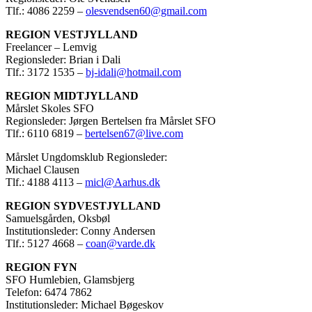
Tlf.: 4086 2259 –
olesvendsen60@gmail.com
REGION VESTJYLLAND
Freelancer – Lemvig
Regionsleder: Brian i Dali
Tlf.: 3172 1535 –
bj-idali@hotmail.com
REGION MIDTJYLLAND
Mårslet Skoles SFO
Regionsleder: Jørgen Bertelsen fra Mårslet SFO
Tlf.: 6110 6819 –
bertelsen67@live.com
Mårslet Ungdomsklub Regionsleder:
Michael Clausen
Tlf.: 4188 4113 –
micl@Aarhus.dk
REGION SYDVESTJYLLAND
Samuelsgården, Oksbøl
Institutionsleder: Conny Andersen
Tlf.: 5127 4668 –
coan@varde.dk
REGION FYN
SFO Humlebien, Glamsbjerg
Telefon: 6474 7862
Institutionsleder: Michael Bøgeskov