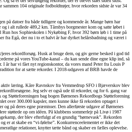
så er der selvfølgelig rekorder, der er blevet slået siden sidst.
 sammen 104 originale fodboldtrøjer, hvor rekorden sidste år var 34
en på datoer fra både tidligere og kommende år. Mange børn har
 og i alt rullede 489,2 km. Tårnbys borgmester kom og satte løbet i
l Run hos Sophieskolen i Nykøbing F, hvor 392 børn løb i 1 time på
er fra Egå, der nu i to et halvt år har dyrket helårsbadning og været i
/jeres rekordforsøg. Husk at bruge dem, og giv gerne besked i god tid
korderne på vores YouTube-kanal – du kan sende dine egne klip ind, så
I år har vi fået nyt regionskontor, da vores mand Peter fra Louis P
tradition for at sætte rekorder. I 2018-udgaven af BRB havde de
for aktiv læring. Kåre Ravnskov fra Vemmedrup SFO i Bjæverskov blev
ekordforsøgene. Jeg selv er også ude til rekorder, og for 6. gang var
rik og Støtteforeningen bag bogen Børnenes Rekordbogs Støtteforening
let over 300.000 kapsler, men kunne ikke få rekorden optaget i
er og på deres egne præmisser. Den allerførste udgave af Børnenes
ere støttede op om idéen. På klubbens sommerlejr på Livø i 1987
gkagekamp, der blev efterfulgt af en grundig “børnevask”. Rekorden
og er at skabe en “vi-følelse”. Konkurrenceelementet er ikke det
atlige relationer, knytter tætte bånd og skaber en fælles oplevelse.