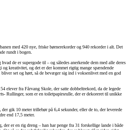
på banen med 420 nye, friske børnerekorder og 940 rekorder i alt. Det
inde rundt i bogen.
 og hvad de er supergode til – og således anerkende dem med alle deres
gi og kreativitet, og det er der kommet rigtig mange spændende
rn bliver set og hørt, så de bevæger sig ind i voksenlivet med en god
4 elever fra Fårvang Skole, der satte dobbeltrekord, da de legede
llinger, som er en toiletpapirsrulle, der er dekoreret til unikke
er gik 10 meter trillebør på 6,4 sekunder, eller de to, der leverede
dre end 17,5 meter.
 der er en rig dreng – han har penge fra 31 forskellige lande i både