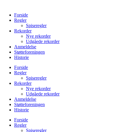
Videre
til
Forside
indhold
Regler
Spiseregler
Rekorder
Nye rekorder
Udgåede rekorder
Anmeldelse
Støtteforeningen
Historie
Forside
Regler
Spiseregler
Rekorder
Nye rekorder
Udgåede rekorder
Anmeldelse
Støtteforeningen
Historie
Forside
Regler
Spiseregler