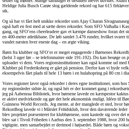
sedler og mønter. Mange samlinger er desuden blevet udvidet. Adam Ho
Heldige Julia Busch Carøe slog gældende rekord og har 615 firkløver
stk.
Og så har vi fået helt unikke rekorder som Ajay Charan Sivagnanase
også haft en fest med at sætte deres rekorder. Som SFO Valhalla i Ka
gang, og SFO’ens cheerleadere gav et kæmpe danseshow foran det sto
en 400-meter atletikbane. De løb samlet 3.476 runder, hvilket svarer ti
vandet næsten hver eneste dag – en ægte viking.
Børn fra klubber og SFO’er er meget engagerede i Børnenes Rekordbog.
(helst 3 uger før – se telefonnumre side 191-192). Du kan besøge os 
uploader vi dem. Vores regionsinstitutioner kan også komme ud med bør
Klubber på Frederiksberg er gået på pension. Derfor kan vi byde velk
eksempelvis fået plads til hele 13 børn i en hulahopring på 80 cm i di
Vores regioner laver også rekorder i deres egne institutioner, som
ny regionsleder sidste år, og også hér er der kommet gang i rekordsætn
jeg på Aabenraa Bibliotek, hvor børnene lavede en kæmpestor kaktus 
er aktivt medvirkende og gør det hele økonomisk muligt. Idéen til B
Guinness World Records. Jeg mente, at der manglede et sted, hvor bø
Rekordbog lavede vi i Mårslet Fritidsklub, hvor den daværende leder
blev projektet præsenteret for klubbørnene, som kastede sig over det 
blev sat i Tivoli Friheden i Aarhus den 3. september 1988, hvor 200 
vigtigste, men samarbejdet er derimod i højsædet. Både børn og voksn