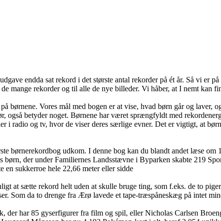
udgave endda sat rekord i det største antal rekorder på ét år. Så vi er 
il de mange rekorder og til alle de nye billeder. Vi håber, at I nemt kan f
kus på børnene. Vores mål med bogen er at vise, hvad børn går og laver,
g gør, også betyder noget. Børnene har været sprængfyldt med rekordener
r i radio og tv, hvor de viser deres særlige evner. Det er vigtigt, at bø
rste børnerekordbog udkom. I denne bog kan du blandt andet læse om 15
rn, der under Familiernes Landsstævne i Byparken skabte 219 Sports- Ru
te en sukkerroe hele 22,66 meter eller sidde
t sætte rekord helt uden at skulle bruge ting, som f.eks. de to piger, d
ser. Som da to drenge fra Ærø lavede et tape-træspåneskæg på intet min
der har 85 gyserfigurer fra film og spil, eller Nicholas Carlsen Broeng,