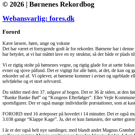
© 2026 | Børnenes Rekordbog
Webansvarlig: fores.dk
Forord
Kære læsere, børn, unge og voksne
Det har været et forrygende godt år for rekorder. Børnene har i denne 
har betydet, at vi har måttet lave en ny struktur, så der både er plads t
Vi er rigtig stolte på børnenes vegne, og rigtig glade for at sætte fo
evner og sjove påfund. Det er vigtigt for alle børn, at det, de kan o
rekorder ud af. Vi oplever, at børnene kommer i aviser og ugeblade elle
selvfølelse og et stort selvværd.
Du sidder med den 37. udgave af bogen. Det er 36 år siden, at den fø
“Banke Banke Bøf” og “Kongens Efterfølger”. Eller Vejle Kommunes bø
sportsfigurer. Der er også mange individuelle præstationer, som at kas
FORORD med 16 ærteposer på hovedet i 14 minutter. Det er også muligt a
3.038 gange “Klappe Kage”. Ja, det er kun fantasien, der sætter græn
I år er der også helt nye samlinger, med blandt andet Magnus Grønbæk, 