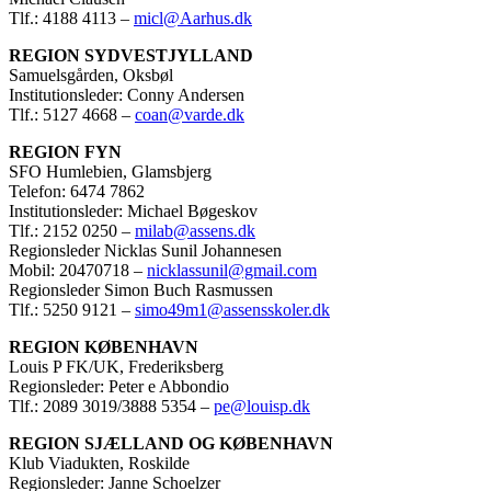
Tlf.: 4188 4113 –
micl@Aarhus.dk
REGION SYDVESTJYLLAND
Samuelsgården, Oksbøl
Institutionsleder: Conny Andersen
Tlf.: 5127 4668 –
coan@varde.dk
REGION FYN
SFO Humlebien, Glamsbjerg
Telefon: 6474 7862
Institutionsleder: Michael Bøgeskov
Tlf.: 2152 0250 –
milab@assens.dk
Regionsleder Nicklas Sunil Johannesen
Mobil: 20470718 –
nicklassunil@gmail.com
Regionsleder Simon Buch Rasmussen
Tlf.: 5250 9121 –
simo49m1@assensskoler.dk
REGION KØBENHAVN
Louis P FK/UK, Frederiksberg
Regionsleder: Peter e Abbondio
Tlf.: 2089 3019/3888 5354 –
pe@louisp.dk
REGION SJÆLLAND OG KØBENHAVN
Klub Viadukten, Roskilde
Regionsleder: Janne Schoelzer