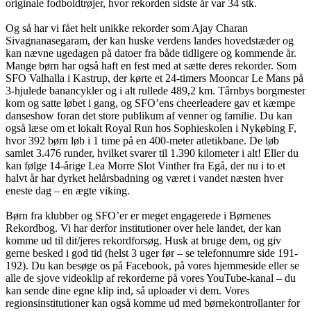
originale fodboldtrøjer, hvor rekorden sidste år var 34 stk.
Og så har vi fået helt unikke rekorder som Ajay Charan
Sivagnanasegaram, der kan huske verdens landes hovedstæder og
kan nævne ugedagen på datoer fra både tidligere og kommende år.
Mange børn har også haft en fest med at sætte deres rekorder. Som
SFO Valhalla i Kastrup, der kørte et 24-timers Mooncar Le Mans på
3-hjulede banancykler og i alt rullede 489,2 km. Tårnbys borgmester
kom og satte løbet i gang, og SFO’ens cheerleadere gav et kæmpe
danseshow foran det store publikum af venner og familie. Du kan
også læse om et lokalt Royal Run hos Sophieskolen i Nykøbing F,
hvor 392 børn løb i 1 time på en 400-meter atletikbane. De løb
samlet 3.476 runder, hvilket svarer til 1.390 kilometer i alt! Eller du
kan følge 14-årige Lea Morre Slot Vinther fra Egå, der nu i to et
halvt år har dyrket helårsbadning og været i vandet næsten hver
eneste dag – en ægte viking.
Børn fra klubber og SFO’er er meget engagerede i Børnenes
Rekordbog. Vi har derfor institutioner over hele landet, der kan
komme ud til dit/jeres rekordforsøg. Husk at bruge dem, og giv
gerne besked i god tid (helst 3 uger før – se telefonnumre side 191-
192). Du kan besøge os på Facebook, på vores hjemmeside eller se
alle de sjove videoklip af rekorderne på vores YouTube-kanal – du
kan sende dine egne klip ind, så uploader vi dem. Vores
regionsinstitutioner kan også komme ud med børnekontrollanter for