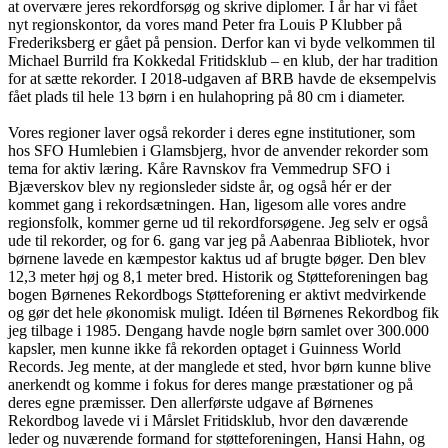
at overvære jeres rekordforsøg og skrive diplomer. I år har vi fået
nyt regionskontor, da vores mand Peter fra Louis P Klubber på
Frederiksberg er gået på pension. Derfor kan vi byde velkommen til
Michael Burrild fra Kokkedal Fritidsklub – en klub, der har tradition
for at sætte rekorder. I 2018-udgaven af BRB havde de eksempelvis
fået plads til hele 13 børn i en hulahopring på 80 cm i diameter.
Vores regioner laver også rekorder i deres egne institutioner, som
hos SFO Humlebien i Glamsbjerg, hvor de anvender rekorder som
tema for aktiv læring. Kåre Ravnskov fra Vemmedrup SFO i
Bjæverskov blev ny regionsleder sidste år, og også hér er der
kommet gang i rekordsætningen. Han, ligesom alle vores andre
regionsfolk, kommer gerne ud til rekordforsøgene. Jeg selv er også
ude til rekorder, og for 6. gang var jeg på Aabenraa Bibliotek, hvor
børnene lavede en kæmpestor kaktus ud af brugte bøger. Den blev
12,3 meter høj og 8,1 meter bred. Historik og Støtteforeningen bag
bogen Børnenes Rekordbogs Støtteforening er aktivt medvirkende
og gør det hele økonomisk muligt. Idéen til Børnenes Rekordbog fik
jeg tilbage i 1985. Dengang havde nogle børn samlet over 300.000
kapsler, men kunne ikke få rekorden optaget i Guinness World
Records. Jeg mente, at der manglede et sted, hvor børn kunne blive
anerkendt og komme i fokus for deres mange præstationer og på
deres egne præmisser. Den allerførste udgave af Børnenes
Rekordbog lavede vi i Mårslet Fritidsklub, hvor den daværende
leder og nuværende formand for støtteforeningen, Hansi Hahn, og