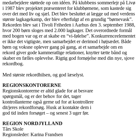
medarbejdere støttede op om idéen. På klubbens sommerlejr på Livø
i 1987 blev projektet præsenteret for klubbørnene, som kastede sig
over det med liv og sjæl. Det blev besluttet at lægge ud med verdens
største lagkagekamp, der blev efterfulgt af en grundig “børnevask”.
Rekorden blev sat i Tivoli Friheden i Aarhus den 3. september 1988,
hvor 200 børn sloges med 2.000 lagkager. Det overordnede formål
med bogen var og er at skabe en “vi-følelse”. Konkurrenceelementet
er ikke det vigtigste, men samarbejdet er derimod i højsædet. Både
børn og voksne oplever gang på gang, at et samarbejde om en
rekord giver gode kammeratlige relationer, knytter tætte bånd og
skaber en fælles oplevelse. Rigtig god fornøjelse med din nye, sjove
rekordbog.
Med største rekordhilsen, og god læselyst.
REGIONSKONTORERNE
Regionskontorerne er altid glade for at besvare
spørgsmål, og er der behov for det, tager
kontrollanterne også gerne ud for at kontrollere
dit/jeres rekordforsøg. Husk at kontakte dem i
god tid inden forsøget – og senest 3 uger før.
REGION NORDJYLLAND
Tårs Skole
Regionsleder: Karina Frandsen