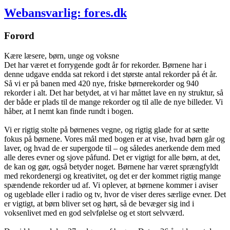
Webansvarlig: fores.dk
Forord
Kære læsere, børn, unge og voksne
Det har været et forrygende godt år for rekorder. Børnene har i
denne udgave endda sat rekord i det største antal rekorder på ét år.
Så vi er på banen med 420 nye, friske børnerekorder og 940
rekorder i alt. Det har betydet, at vi har måttet lave en ny struktur, så
der både er plads til de mange rekorder og til alle de nye billeder. Vi
håber, at I nemt kan finde rundt i bogen.
Vi er rigtig stolte på børnenes vegne, og rigtig glade for at sætte
fokus på børnene. Vores mål med bogen er at vise, hvad børn går og
laver, og hvad de er supergode til – og således anerkende dem med
alle deres evner og sjove påfund. Det er vigtigt for alle børn, at det,
de kan og gør, også betyder noget. Børnene har været sprængfyldt
med rekordenergi og kreativitet, og det er der kommet rigtig mange
spændende rekorder ud af. Vi oplever, at børnene kommer i aviser
og ugeblade eller i radio og tv, hvor de viser deres særlige evner. Det
er vigtigt, at børn bliver set og hørt, så de bevæger sig ind i
voksenlivet med en god selvfølelse og et stort selvværd.