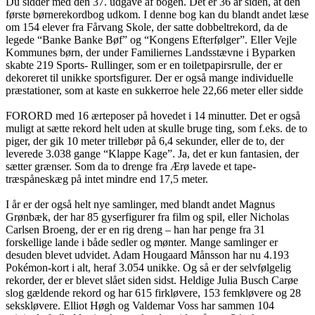
Du sidder med den 37. udgave af bogen. Det er 36 år siden, at den
første børnerekordbog udkom. I denne bog kan du blandt andet læse
om 154 elever fra Fårvang Skole, der satte dobbeltrekord, da de
legede “Banke Banke Bøf” og “Kongens Efterfølger”. Eller Vejle
Kommunes børn, der under Familiernes Landsstævne i Byparken
skabte 219 Sports- Rullinger, som er en toiletpapirsrulle, der er
dekoreret til unikke sportsfigurer. Der er også mange individuelle
præstationer, som at kaste en sukkerroe hele 22,66 meter eller sidde
FORORD med 16 ærteposer på hovedet i 14 minutter. Det er også
muligt at sætte rekord helt uden at skulle bruge ting, som f.eks. de to
piger, der gik 10 meter trillebør på 6,4 sekunder, eller de to, der
leverede 3.038 gange “Klappe Kage”. Ja, det er kun fantasien, der
sætter grænser. Som da to drenge fra Ærø lavede et tape-
træspåneskæg på intet mindre end 17,5 meter.
I år er der også helt nye samlinger, med blandt andet Magnus
Grønbæk, der har 85 gyserfigurer fra film og spil, eller Nicholas
Carlsen Broeng, der er en rig dreng – han har penge fra 31
forskellige lande i både sedler og mønter. Mange samlinger er
desuden blevet udvidet. Adam Hougaard Månsson har nu 4.193
Pokémon-kort i alt, heraf 3.054 unikke. Og så er der selvfølgelig
rekorder, der er blevet slået siden sidst. Heldige Julia Busch Carøe
slog gældende rekord og har 615 firkløvere, 153 femkløvere og 28
sekskløvere. Elliot Høgh og Valdemar Voss har sammen 104