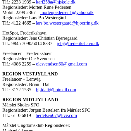
Tlf.: 2233 1939 –
kari258a@hjskole.dk
Regionsleder: Morten Rune Pedersen
Mobil: 2299 2367 –
mortenpedersen1@yahoo.dk
Regionsleder: Lars Bo Westergård
Tlf.: 4122 4665 –
lars.bo.westergaard@hjoerring.dk
HotSpot, Frederikshavn
Regionsleder: Jens Christian Bjerregaard
Tlf.: 9845 7090/6014 8337 –
jebj@frederikshavn.dk
Freelancer – Frederikshavn
Regionsleder: Ole Svendsen
Tlf.: 4086 2259 –
olesvendsen60@gmail.com
REGION VESTJYLLAND
Freelancer – Lemvig
Regionsleder: Brian i Dali
Tlf.: 3172 1535 –
bj-idali@hotmail.com
REGION MIDTJYLLAND
Mårslet Skoles SFO
Regionsleder: Jørgen Bertelsen fra Mårslet SFO
Tlf.: 6110 6819 –
bertelsen67@live.com
Mårslet Ungdomsklub Regionsleder:
Michael Clausen