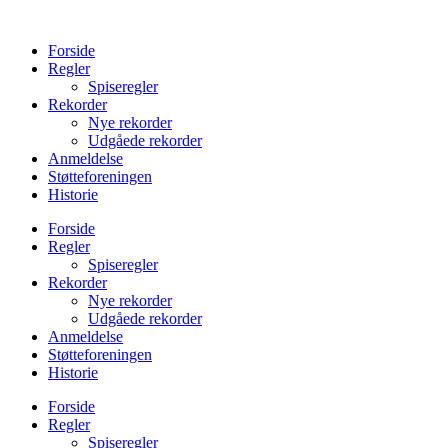
Videre
til
Forside
indhold
Regler
Spiseregler
Rekorder
Nye rekorder
Udgåede rekorder
Anmeldelse
Støtteforeningen
Historie
Forside
Regler
Spiseregler
Rekorder
Nye rekorder
Udgåede rekorder
Anmeldelse
Støtteforeningen
Historie
Forside
Regler
Spiseregler