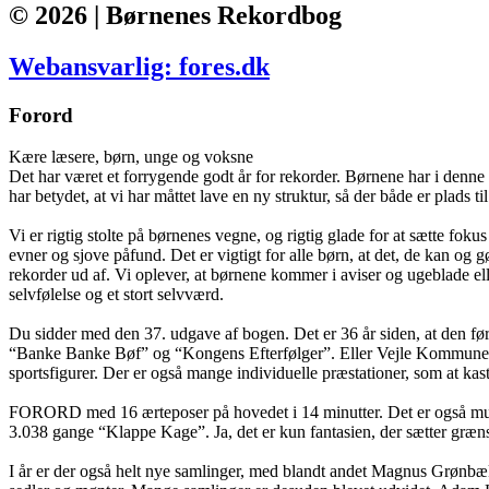
© 2026 | Børnenes Rekordbog
Webansvarlig: fores.dk
Forord
Kære læsere, børn, unge og voksne
Det har været et forrygende godt år for rekorder. Børnene har i denne 
har betydet, at vi har måttet lave en ny struktur, så der både er plads t
Vi er rigtig stolte på børnenes vegne, og rigtig glade for at sætte fo
evner og sjove påfund. Det er vigtigt for alle børn, at det, de kan o
rekorder ud af. Vi oplever, at børnene kommer i aviser og ugeblade elle
selvfølelse og et stort selvværd.
Du sidder med den 37. udgave af bogen. Det er 36 år siden, at den fø
“Banke Banke Bøf” og “Kongens Efterfølger”. Eller Vejle Kommunes bø
sportsfigurer. Der er også mange individuelle præstationer, som at kas
FORORD med 16 ærteposer på hovedet i 14 minutter. Det er også muligt a
3.038 gange “Klappe Kage”. Ja, det er kun fantasien, der sætter græn
I år er der også helt nye samlinger, med blandt andet Magnus Grønbæk, 