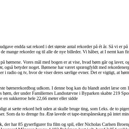
udgave endda sat rekord i det største antal rekorder på ét år. Så vi er 
il de mange rekorder og til alle de nye billeder. Vi håber, at I nemt kan f
kus på børnene. Vores mål med bogen er at vise, hvad børn går og laver,
g gør, også betyder noget. Børnene har været sprængfyldt med rekordener
r i radio og tv, hvor de viser deres særlige evner. Det er vigtigt, at bø
rste børnerekordbog udkom. I denne bog kan du blandt andet læse om 15
rn, der under Familiernes Landsstævne i Byparken skabte 219 Sports- Ru
te en sukkerroe hele 22,66 meter eller sidde
t sætte rekord helt uden at skulle bruge ting, som f.eks. de to piger, d
ser. Som da to drenge fra Ærø lavede et tape-træspåneskæg på intet min
der har 85 gyserfigurer fra film og spil, eller Nicholas Carlsen Broeng,