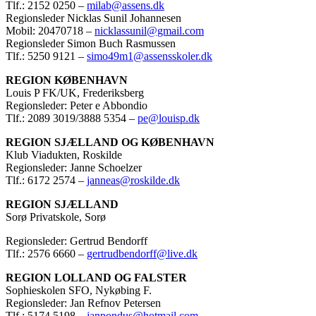
Tlf.: 2152 0250 –
milab@assens.dk
Regionsleder Nicklas Sunil Johannesen
Mobil: 20470718 –
nicklassunil@gmail.com
Regionsleder Simon Buch Rasmussen
Tlf.: 5250 9121 –
simo49m1@assensskoler.dk
REGION KØBENHAVN
Louis P FK/UK, Frederiksberg
Regionsleder: Peter e Abbondio
Tlf.: 2089 3019/3888 5354 –
pe@louisp.dk
REGION SJÆLLAND OG KØBENHAVN
Klub Viadukten, Roskilde
Regionsleder: Janne Schoelzer
Tlf.: 6172 2574 –
janneas@roskilde.dk
REGION SJÆLLAND
Sorø Privatskole, Sorø
Regionsleder: Gertrud Bendorff
Tlf.: 2576 6660 –
gertrudbendorff@live.dk
REGION LOLLAND OG FALSTER
Sophieskolen SFO, Nykøbing F.
Regionsleder: Jan Refnov Petersen
Tlf.: 5174 5198 –
janpondus@hotmail.com