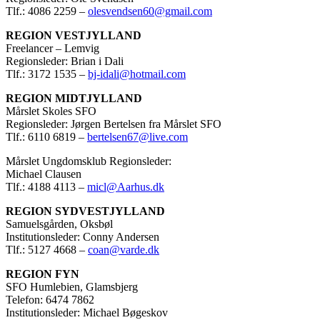
Tlf.: 4086 2259 –
olesvendsen60@gmail.com
REGION VESTJYLLAND
Freelancer – Lemvig
Regionsleder: Brian i Dali
Tlf.: 3172 1535 –
bj-idali@hotmail.com
REGION MIDTJYLLAND
Mårslet Skoles SFO
Regionsleder: Jørgen Bertelsen fra Mårslet SFO
Tlf.: 6110 6819 –
bertelsen67@live.com
Mårslet Ungdomsklub Regionsleder:
Michael Clausen
Tlf.: 4188 4113 –
micl@Aarhus.dk
REGION SYDVESTJYLLAND
Samuelsgården, Oksbøl
Institutionsleder: Conny Andersen
Tlf.: 5127 4668 –
coan@varde.dk
REGION FYN
SFO Humlebien, Glamsbjerg
Telefon: 6474 7862
Institutionsleder: Michael Bøgeskov