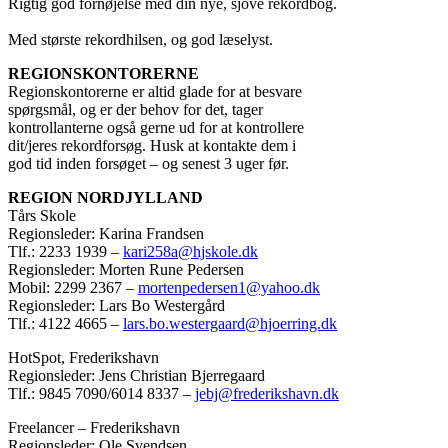
Rigtig god fornøjelse med din nye, sjove rekordbog.
Med største rekordhilsen, og god læselyst.
REGIONSKONTORERNE
Regionskontorerne er altid glade for at besvare
spørgsmål, og er der behov for det, tager
kontrollanterne også gerne ud for at kontrollere
dit/jeres rekordforsøg. Husk at kontakte dem i
god tid inden forsøget – og senest 3 uger før.
REGION NORDJYLLAND
Tårs Skole
Regionsleder: Karina Frandsen
Tlf.: 2233 1939 –
kari258a@hjskole.dk
Regionsleder: Morten Rune Pedersen
Mobil: 2299 2367 –
mortenpedersen1@yahoo.dk
Regionsleder: Lars Bo Westergård
Tlf.: 4122 4665 –
lars.bo.westergaard@hjoerring.dk
HotSpot, Frederikshavn
Regionsleder: Jens Christian Bjerregaard
Tlf.: 9845 7090/6014 8337 –
jebj@frederikshavn.dk
Freelancer – Frederikshavn
Regionsleder: Ole Svendsen