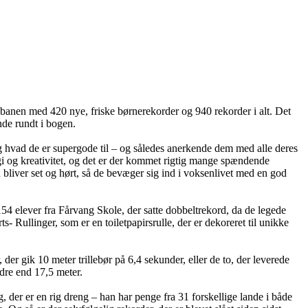
på banen med 420 nye, friske børnerekorder og 940 rekorder i alt. Det
inde rundt i bogen.
 og hvad de er supergode til – og således anerkende dem med alle deres
gi og kreativitet, og det er der kommet rigtig mange spændende
rn bliver set og hørt, så de bevæger sig ind i voksenlivet med en god
4 elever fra Fårvang Skole, der satte dobbeltrekord, da de legede
llinger, som er en toiletpapirsrulle, der er dekoreret til unikke
er gik 10 meter trillebør på 6,4 sekunder, eller de to, der leverede
dre end 17,5 meter.
 der er en rig dreng – han har penge fra 31 forskellige lande i både