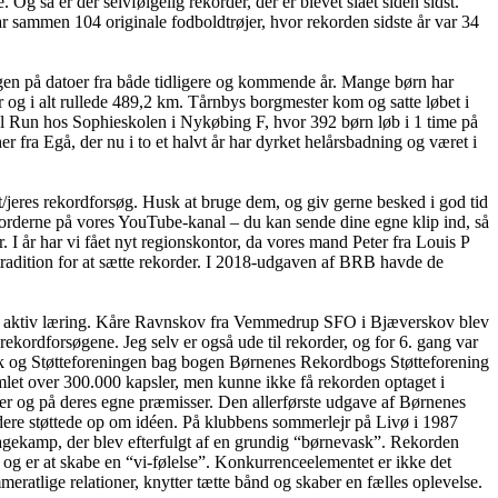
så er der selvfølgelig rekorder, der er blevet slået siden sidst.
 sammen 104 originale fodboldtrøjer, hvor rekorden sidste år var 34
en på datoer fra både tidligere og kommende år. Mange børn har
 og i alt rullede 489,2 km. Tårnbys borgmester kom og satte løbet i
l Run hos Sophieskolen i Nykøbing F, hvor 392 børn løb i 1 time på
er fra Egå, der nu i to et halvt år har dyrket helårsbadning og været i
/jeres rekordforsøg. Husk at bruge dem, og giv gerne besked i god tid
korderne på vores YouTube-kanal – du kan sende dine egne klip ind, så
I år har vi fået nyt regionskontor, da vores mand Peter fra Louis P
tradition for at sætte rekorder. I 2018-udgaven af BRB havde de
for aktiv læring. Kåre Ravnskov fra Vemmedrup SFO i Bjæverskov blev
ekordforsøgene. Jeg selv er også ude til rekorder, og for 6. gang var
rik og Støtteforeningen bag bogen Børnenes Rekordbogs Støtteforening
let over 300.000 kapsler, men kunne ikke få rekorden optaget i
er og på deres egne præmisser. Den allerførste udgave af Børnenes
ere støttede op om idéen. På klubbens sommerlejr på Livø i 1987
gkagekamp, der blev efterfulgt af en grundig “børnevask”. Rekorden
og er at skabe en “vi-følelse”. Konkurrenceelementet er ikke det
atlige relationer, knytter tætte bånd og skaber en fælles oplevelse.