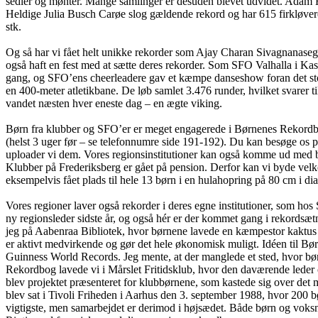
sedler og mønter. Mange samlinger er desuden blevet udvidet. Adam Ho
Heldige Julia Busch Carøe slog gældende rekord og har 615 firkløver
stk.
Og så har vi fået helt unikke rekorder som Ajay Charan Sivagnanase
også haft en fest med at sætte deres rekorder. Som SFO Valhalla i Ka
gang, og SFO’ens cheerleadere gav et kæmpe danseshow foran det sto
en 400-meter atletikbane. De løb samlet 3.476 runder, hvilket svarer ti
vandet næsten hver eneste dag – en ægte viking.
Børn fra klubber og SFO’er er meget engagerede i Børnenes Rekordbog.
(helst 3 uger før – se telefonnumre side 191-192). Du kan besøge os 
uploader vi dem. Vores regionsinstitutioner kan også komme ud med bør
Klubber på Frederiksberg er gået på pension. Derfor kan vi byde velk
eksempelvis fået plads til hele 13 børn i en hulahopring på 80 cm i di
Vores regioner laver også rekorder i deres egne institutioner, som
ny regionsleder sidste år, og også hér er der kommet gang i rekordsætn
jeg på Aabenraa Bibliotek, hvor børnene lavede en kæmpestor kaktus 
er aktivt medvirkende og gør det hele økonomisk muligt. Idéen til B
Guinness World Records. Jeg mente, at der manglede et sted, hvor bø
Rekordbog lavede vi i Mårslet Fritidsklub, hvor den daværende leder
blev projektet præsenteret for klubbørnene, som kastede sig over det 
blev sat i Tivoli Friheden i Aarhus den 3. september 1988, hvor 200 
vigtigste, men samarbejdet er derimod i højsædet. Både børn og voksn