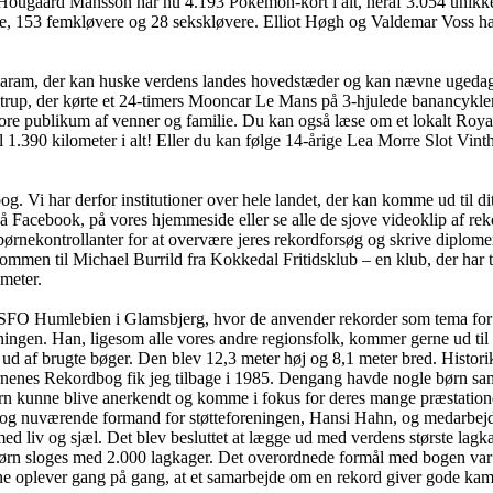
ugaard Månsson har nu 4.193 Pokémon-kort i alt, heraf 3.054 unikke. Og 
e, 153 femkløvere og 28 sekskløvere. Elliot Høgh og Valdemar Voss har
garam, der kan huske verdens landes hovedstæder og kan nævne ugedag
strup, der kørte et 24-timers Mooncar Le Mans på 3-hjulede banancykler
re publikum af venner og familie. Du kan også læse om et lokalt Roya
l 1.390 kilometer i alt! Eller du kan følge 14-årige Lea Morre Slot Vinth
 Vi har derfor institutioner over hele landet, der kan komme ud til dit
på Facebook, på vores hjemmeside eller se alle de sjove videoklip af re
nekontrollanter for at overvære jeres rekordforsøg og skrive diplomer. 
ommen til Michael Burrild fra Kokkedal Fritidsklub – en klub, der har 
ameter.
 hos SFO Humlebien i Glamsbjerg, hvor de anvender rekorder som tema 
ingen. Han, ligesom alle vores andre regionsfolk, kommer gerne ud til r
ud af brugte bøger. Den blev 12,3 meter høj og 8,1 meter bred. Histo
ørnenes Rekordbog fik jeg tilbage i 1985. Dengang havde nogle børn sam
rn kunne blive anerkendt og komme i fokus for deres mange præstation
 og nuværende formand for støtteforeningen, Hansi Hahn, og medarbejd
med liv og sjæl. Det blev besluttet at lægge ud med verdens største la
børn sloges med 2.000 lagkager. Det overordnede formål med bogen var 
e oplever gang på gang, at et samarbejde om en rekord giver gode kammer