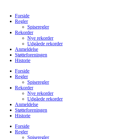
Videre
til
Forside
indhold
Regler
Spiseregler
Rekorder
Nye rekorder
Udgåede rekorder
Anmeldelse
Støtteforeningen
Historie
Forside
Regler
Spiseregler
Rekorder
Nye rekorder
Udgåede rekorder
Anmeldelse
Støtteforeningen
Historie
Forside
Regler
Spiseregler