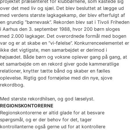
projektet præsenteret for klubbørnene, som kastede sig
over det med liv og sjæl. Det blev besluttet at lægge ud
med verdens største lagkagekamp, der blev efterfulgt af
en grundig “børnevask”. Rekorden blev sat i Tivoli Friheden
i Aarhus den 3. september 1988, hvor 200 børn sloges
med 2.000 lagkager. Det overordnede formål med bogen
var og er at skabe en “vi-følelse”. Konkurrenceelementet er
ikke det vigtigste, men samarbejdet er derimod i
højsædet. Både børn og voksne oplever gang på gang, at
et samarbejde om en rekord giver gode kammeratlige
relationer, knytter tætte bånd og skaber en fælles
oplevelse. Rigtig god fornøjelse med din nye, sjove
rekordbog.
Med største rekordhilsen, og god læselyst.
REGIONSKONTORERNE
Regionskontorerne er altid glade for at besvare
spørgsmål, og er der behov for det, tager
kontrollanterne også gerne ud for at kontrollere