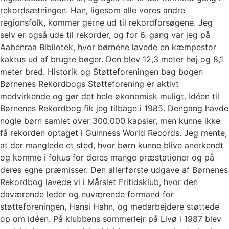
rekordsætningen. Han, ligesom alle vores andre
regionsfolk, kommer gerne ud til rekordforsøgene. Jeg
selv er også ude til rekorder, og for 6. gang var jeg på
Aabenraa Bibliotek, hvor børnene lavede en kæmpestor
kaktus ud af brugte bøger. Den blev 12,3 meter høj og 8,1
meter bred. Historik og Støtteforeningen bag bogen
Børnenes Rekordbogs Støtteforening er aktivt
medvirkende og gør det hele økonomisk muligt. Idéen til
Børnenes Rekordbog fik jeg tilbage i 1985. Dengang havde
nogle børn samlet over 300.000 kapsler, men kunne ikke
få rekorden optaget i Guinness World Records. Jeg mente,
at der manglede et sted, hvor børn kunne blive anerkendt
og komme i fokus for deres mange præstationer og på
deres egne præmisser. Den allerførste udgave af Børnenes
Rekordbog lavede vi i Mårslet Fritidsklub, hvor den
daværende leder og nuværende formand for
støtteforeningen, Hansi Hahn, og medarbejdere støttede
op om idéen. På klubbens sommerlejr på Livø i 1987 blev