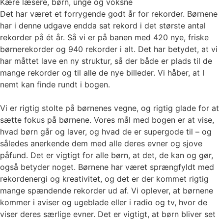
Kære læsere, børn, unge og voksne
Det har været et forrygende godt år for rekorder. Børnene
har i denne udgave endda sat rekord i det største antal
rekorder på ét år. Så vi er på banen med 420 nye, friske
børnerekorder og 940 rekorder i alt. Det har betydet, at vi
har måttet lave en ny struktur, så der både er plads til de
mange rekorder og til alle de nye billeder. Vi håber, at I
nemt kan finde rundt i bogen.
Vi er rigtig stolte på børnenes vegne, og rigtig glade for at
sætte fokus på børnene. Vores mål med bogen er at vise,
hvad børn går og laver, og hvad de er supergode til – og
således anerkende dem med alle deres evner og sjove
påfund. Det er vigtigt for alle børn, at det, de kan og gør,
også betyder noget. Børnene har været sprængfyldt med
rekordenergi og kreativitet, og det er der kommet rigtig
mange spændende rekorder ud af. Vi oplever, at børnene
kommer i aviser og ugeblade eller i radio og tv, hvor de
viser deres særlige evner. Det er vigtigt, at børn bliver set