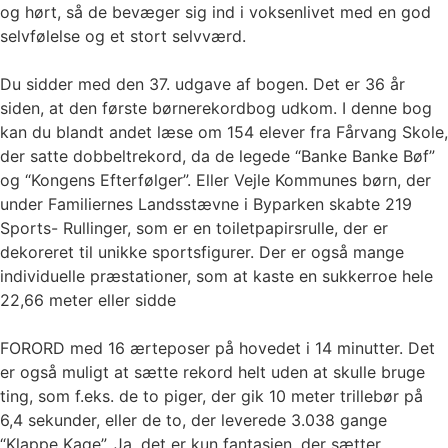
og hørt, så de bevæger sig ind i voksenlivet med en god
selvfølelse og et stort selvværd.
Du sidder med den 37. udgave af bogen. Det er 36 år
siden, at den første børnerekordbog udkom. I denne bog
kan du blandt andet læse om 154 elever fra Fårvang Skole,
der satte dobbeltrekord, da de legede “Banke Banke Bøf”
og “Kongens Efterfølger”. Eller Vejle Kommunes børn, der
under Familiernes Landsstævne i Byparken skabte 219
Sports- Rullinger, som er en toiletpapirsrulle, der er
dekoreret til unikke sportsfigurer. Der er også mange
individuelle præstationer, som at kaste en sukkerroe hele
22,66 meter eller sidde
FORORD med 16 ærteposer på hovedet i 14 minutter. Det
er også muligt at sætte rekord helt uden at skulle bruge
ting, som f.eks. de to piger, der gik 10 meter trillebør på
6,4 sekunder, eller de to, der leverede 3.038 gange
“Klappe Kage”. Ja, det er kun fantasien, der sætter