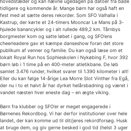
hovedstæder og kan nævne ugedagen på datoer fra både
tidligere og kommende år. Mange børn har også haft en
fest med at sætte deres rekorder. Som SFO Valhalla i
Kastrup, der kørte et 24-timers Mooncar Le Mans på 3-
hjulede banancykler og i alt rullede 489,2 km. Tårnbys
borgmester kom og satte løbet i gang, og SFO’ens
cheerleadere gav et kæmpe danseshow foran det store
publikum af venner og familie. Du kan også læse om et
lokalt Royal Run hos Sophieskolen i Nykøbing F, hvor 392
børn løb i 1 time på en 400-meter atletikbane. De løb
samlet 3.476 runder, hvilket svarer til 1.390 kilometer i alt!
Eller du kan følge 14-årige Lea Morre Slot Vinther fra Egå,
der nu i to et halvt år har dyrket helårsbadning og været i
vandet næsten hver eneste dag – en ægte viking.
Børn fra klubber og SFO’er er meget engagerede i
Børnenes Rekordbog. Vi har derfor institutioner over hele
landet, der kan komme ud til dit/jeres rekordforsøg. Husk
at bruge dem, og giv gerne besked i god tid (helst 3 uger