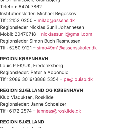
Telefon: 6474 7862
Institutionsleder: Michael Bøgeskov
Tlf.: 2152 0250 –
milab@assens.dk
Regionsleder Nicklas Sunil Johannesen
Mobil: 20470718 –
nicklassunil@gmail.com
Regionsleder Simon Buch Rasmussen
Tlf.: 5250 9121 –
simo49m1@assensskoler.dk
REGION KØBENHAVN
Louis P FK/UK, Frederiksberg
Regionsleder: Peter e Abbondio
Tlf.: 2089 3019/3888 5354 –
pe@louisp.dk
REGION SJÆLLAND OG KØBENHAVN
Klub Viadukten, Roskilde
Regionsleder: Janne Schoelzer
Tlf.: 6172 2574 –
janneas@roskilde.dk
REGION SJÆLLAND