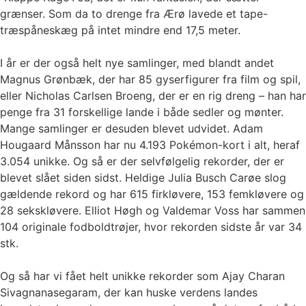
grænser. Som da to drenge fra Ærø lavede et tape-
træspåneskæg på intet mindre end 17,5 meter.
I år er der også helt nye samlinger, med blandt andet
Magnus Grønbæk, der har 85 gyserfigurer fra film og spil,
eller Nicholas Carlsen Broeng, der er en rig dreng – han har
penge fra 31 forskellige lande i både sedler og mønter.
Mange samlinger er desuden blevet udvidet. Adam
Hougaard Månsson har nu 4.193 Pokémon-kort i alt, heraf
3.054 unikke. Og så er der selvfølgelig rekorder, der er
blevet slået siden sidst. Heldige Julia Busch Carøe slog
gældende rekord og har 615 firkløvere, 153 femkløvere og
28 sekskløvere. Elliot Høgh og Valdemar Voss har sammen
104 originale fodboldtrøjer, hvor rekorden sidste år var 34
stk.
Og så har vi fået helt unikke rekorder som Ajay Charan
Sivagnanasegaram, der kan huske verdens landes