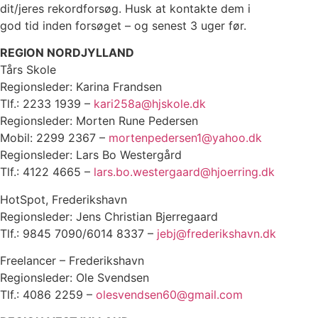
dit/jeres rekordforsøg. Husk at kontakte dem i
god tid inden forsøget – og senest 3 uger før.
REGION NORDJYLLAND
Tårs Skole
Regionsleder: Karina Frandsen
Tlf.: 2233 1939 –
kari258a@hjskole.dk
Regionsleder: Morten Rune Pedersen
Mobil: 2299 2367 –
mortenpedersen1@yahoo.dk
Regionsleder: Lars Bo Westergård
Tlf.: 4122 4665 –
lars.bo.westergaard@hjoerring.dk
HotSpot, Frederikshavn
Regionsleder: Jens Christian Bjerregaard
Tlf.: 9845 7090/6014 8337 –
jebj@frederikshavn.dk
Freelancer – Frederikshavn
Regionsleder: Ole Svendsen
Tlf.: 4086 2259 –
olesvendsen60@gmail.com