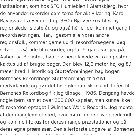
institutioner, som hos SFO Humlebien i Glamsbjerg, hvor
de anvender rekorder som tema for aktiv læring. Kåre
Ravnskov fra Vemmedrup SFO i Bjæverskov blev ny
regionsleder sidste år, og også hér er der kommet gang i
rekordsætningen. Han, ligesom alle vores andre
regionsfolk, kommer gerne ud til rekordforsøgene. Jeg
selv er også ude til rekorder, og for 6. gang var jeg på
Aabenraa Bibliotek, hvor børnene lavede en kæmpestor
kaktus ud af brugte bøger. Den blev 12,3 meter høj og 8,1
meter bred. Historik og Støtteforeningen bag bogen
Børnenes Rekordbogs Støtteforening er aktivt
medvirkende og gør det hele økonomisk muligt. Idéen til
Børnenes Rekordbog fik jeg tilbage i 1985. Dengang havde
nogle børn samlet over 300.000 kapsler, men kunne ikke
få rekorden optaget i Guinness World Records. Jeg mente,
at der manglede et sted, hvor børn kunne blive anerkendt
og komme i fokus for deres mange præstationer og på
deres egne præmisser. Den allerførste udgave af Børnenes