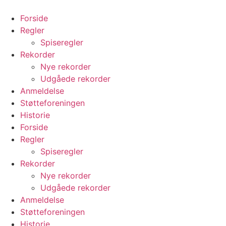
Videre
til
Forside
indhold
Regler
Spiseregler
Rekorder
Nye rekorder
Udgåede rekorder
Anmeldelse
Støtteforeningen
Historie
Forside
Regler
Spiseregler
Rekorder
Nye rekorder
Udgåede rekorder
Anmeldelse
Støtteforeningen
Historie