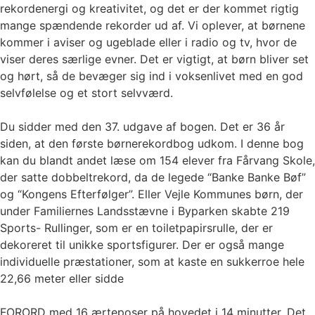
rekordenergi og kreativitet, og det er der kommet rigtig
mange spændende rekorder ud af. Vi oplever, at børnene
kommer i aviser og ugeblade eller i radio og tv, hvor de
viser deres særlige evner. Det er vigtigt, at børn bliver set
og hørt, så de bevæger sig ind i voksenlivet med en god
selvfølelse og et stort selvværd.
Du sidder med den 37. udgave af bogen. Det er 36 år
siden, at den første børnerekordbog udkom. I denne bog
kan du blandt andet læse om 154 elever fra Fårvang Skole,
der satte dobbeltrekord, da de legede “Banke Banke Bøf”
og “Kongens Efterfølger”. Eller Vejle Kommunes børn, der
under Familiernes Landsstævne i Byparken skabte 219
Sports- Rullinger, som er en toiletpapirsrulle, der er
dekoreret til unikke sportsfigurer. Der er også mange
individuelle præstationer, som at kaste en sukkerroe hele
22,66 meter eller sidde
FORORD med 16 ærteposer på hovedet i 14 minutter. Det