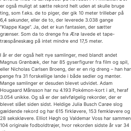
er også muligt at sætte rekord helt uden at skulle bruge
ting, som f.eks. de to piger, der gik 10 meter trillebør på
6,4 sekunder, eller de to, der leverede 3.038 gange
“Klappe Kage”. Ja, det er kun fantasien, der sætter
grænser. Som da to drenge fra Ærø lavede et tape-
træspåneskæg på intet mindre end 17,5 meter.
I år er der også helt nye samlinger, med blandt andet
Magnus Grønbæk, der har 85 gyserfigurer fra film og spil,
eller Nicholas Carlsen Broeng, der er en rig dreng – han har
penge fra 31 forskellige lande i både sedler og mønter.
Mange samlinger er desuden blevet udvidet. Adam
Hougaard Månsson har nu 4.193 Pokémon-kort i alt, heraf
3.054 unikke. Og så er der selvfølgelig rekorder, der er
blevet slået siden sidst. Heldige Julia Busch Carøe slog
gældende rekord og har 615 firkløvere, 153 femkløvere og
28 sekskløvere. Elliot Høgh og Valdemar Voss har sammen
104 originale fodboldtrøjer, hvor rekorden sidste år var 34