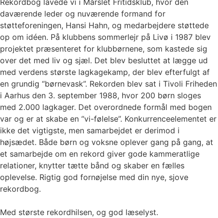
Rekordbog lavede vi i Mårslet Fritidsklub, hvor den
daværende leder og nuværende formand for
støtteforeningen, Hansi Hahn, og medarbejdere støttede
op om idéen. På klubbens sommerlejr på Livø i 1987 blev
projektet præsenteret for klubbørnene, som kastede sig
over det med liv og sjæl. Det blev besluttet at lægge ud
med verdens største lagkagekamp, der blev efterfulgt af
en grundig “børnevask”. Rekorden blev sat i Tivoli Friheden
i Aarhus den 3. september 1988, hvor 200 børn sloges
med 2.000 lagkager. Det overordnede formål med bogen
var og er at skabe en “vi-følelse”. Konkurrenceelementet er
ikke det vigtigste, men samarbejdet er derimod i
højsædet. Både børn og voksne oplever gang på gang, at
et samarbejde om en rekord giver gode kammeratlige
relationer, knytter tætte bånd og skaber en fælles
oplevelse. Rigtig god fornøjelse med din nye, sjove
rekordbog.
Med største rekordhilsen, og god læselyst.