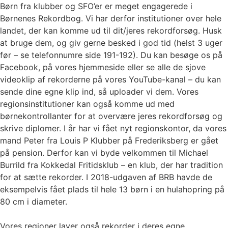
Børn fra klubber og SFO’er er meget engagerede i
Børnenes Rekordbog. Vi har derfor institutioner over hele
landet, der kan komme ud til dit/jeres rekordforsøg. Husk
at bruge dem, og giv gerne besked i god tid (helst 3 uger
før – se telefonnumre side 191-192). Du kan besøge os på
Facebook, på vores hjemmeside eller se alle de sjove
videoklip af rekorderne på vores YouTube-kanal – du kan
sende dine egne klip ind, så uploader vi dem. Vores
regionsinstitutioner kan også komme ud med
børnekontrollanter for at overvære jeres rekordforsøg og
skrive diplomer. I år har vi fået nyt regionskontor, da vores
mand Peter fra Louis P Klubber på Frederiksberg er gået
på pension. Derfor kan vi byde velkommen til Michael
Burrild fra Kokkedal Fritidsklub – en klub, der har tradition
for at sætte rekorder. I 2018-udgaven af BRB havde de
eksempelvis fået plads til hele 13 børn i en hulahopring på
80 cm i diameter.
Vores regioner laver også rekorder i deres egne