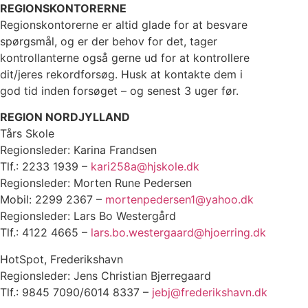
REGIONSKONTORERNE
Regionskontorerne er altid glade for at besvare
spørgsmål, og er der behov for det, tager
kontrollanterne også gerne ud for at kontrollere
dit/jeres rekordforsøg. Husk at kontakte dem i
god tid inden forsøget – og senest 3 uger før.
REGION NORDJYLLAND
Tårs Skole
Regionsleder: Karina Frandsen
Tlf.: 2233 1939 –
kari258a@hjskole.dk
Regionsleder: Morten Rune Pedersen
Mobil: 2299 2367 –
mortenpedersen1@yahoo.dk
Regionsleder: Lars Bo Westergård
Tlf.: 4122 4665 –
lars.bo.westergaard@hjoerring.dk
HotSpot, Frederikshavn
Regionsleder: Jens Christian Bjerregaard
Tlf.: 9845 7090/6014 8337 –
jebj@frederikshavn.dk