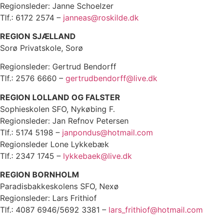
Regionsleder: Janne Schoelzer
Tlf.: 6172 2574 –
janneas@roskilde.dk
REGION SJÆLLAND
Sorø Privatskole, Sorø
Regionsleder: Gertrud Bendorff
Tlf.: 2576 6660 –
gertrudbendorff@live.dk
REGION LOLLAND OG FALSTER
Sophieskolen SFO, Nykøbing F.
Regionsleder: Jan Refnov Petersen
Tlf.: 5174 5198 –
janpondus@hotmail.com
Regionsleder Lone Lykkebæk
Tlf.: 2347 1745 –
lykkebaek@live.dk
REGION BORNHOLM
Paradisbakkeskolens SFO, Nexø
Regionsleder: Lars Frithiof
Tlf.: 4087 6946/5692 3381 –
lars_frithiof@hotmail.com