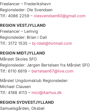
Freelancer – Frederikshavn
Regionsleder: Ole Svendsen
Tlf.: 4086 2259 –
olesvendsen60@gmail.com
REGION VESTJYLLAND
Freelancer – Lemvig
Regionsleder: Brian i Dali
Tlf.: 3172 1535 –
bj-idali@hotmail.com
REGION MIDTJYLLAND
Mårslet Skoles SFO
Regionsleder: Jørgen Bertelsen fra Mårslet SFO
Tlf.: 6110 6819 –
bertelsen67@live.com
Mårslet Ungdomsklub Regionsleder:
Michael Clausen
Tlf.: 4188 4113 –
micl@Aarhus.dk
REGION SYDVESTJYLLAND
Samuelsgården, Oksbøl