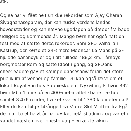
stk.
Og så har vi fået helt unikke rekorder som Ajay Charan
Sivagnanasegaram, der kan huske verdens landes
hovedstæder og kan nævne ugedagen på datoer fra både
tidligere og kommende år. Mange børn har også haft en
fest med at sætte deres rekorder. Som SFO Valhalla i
Kastrup, der kørte et 24-timers Mooncar Le Mans på 3-
hjulede banancykler og i alt rullede 489,2 km. Tårnbys
borgmester kom og satte løbet i gang, og SFO’ens
cheerleadere gav et kæmpe danseshow foran det store
publikum af venner og familie. Du kan også læse om et
lokalt Royal Run hos Sophieskolen i Nykøbing F, hvor 392
børn løb i 1 time på en 400-meter atletikbane. De løb
samlet 3.476 runder, hvilket svarer til 1.390 kilometer i alt!
Eller du kan følge 14-årige Lea Morre Slot Vinther fra Egå,
der nu i to et halvt år har dyrket helårsbadning og været i
vandet næsten hver eneste dag – en ægte viking.