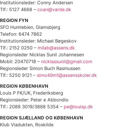
Institutionsleder: Conny Andersen
Tlf.: 5127 4668 –
coan@varde.dk
REGION FYN
SFO Humlebien, Glamsbjerg
Telefon: 6474 7862
Institutionsleder: Michael Bøgeskov
Tlf.: 2152 0250 –
milab@assens.dk
Regionsleder Nicklas Sunil Johannesen
Mobil: 20470718 –
nicklassunil@gmail.com
Regionsleder Simon Buch Rasmussen
Tlf.: 5250 9121 –
simo49m1@assensskoler.dk
REGION KØBENHAVN
Louis P FK/UK, Frederiksberg
Regionsleder: Peter e Abbondio
Tlf.: 2089 3019/3888 5354 –
pe@louisp.dk
REGION SJÆLLAND OG KØBENHAVN
Klub Viadukten, Roskilde