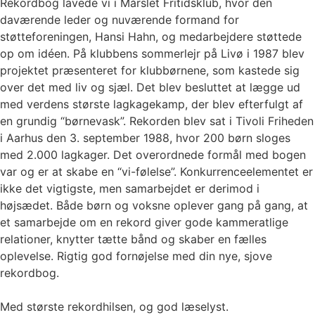
Rekordbog lavede vi i Mårslet Fritidsklub, hvor den
daværende leder og nuværende formand for
støtteforeningen, Hansi Hahn, og medarbejdere støttede
op om idéen. På klubbens sommerlejr på Livø i 1987 blev
projektet præsenteret for klubbørnene, som kastede sig
over det med liv og sjæl. Det blev besluttet at lægge ud
med verdens største lagkagekamp, der blev efterfulgt af
en grundig “børnevask”. Rekorden blev sat i Tivoli Friheden
i Aarhus den 3. september 1988, hvor 200 børn sloges
med 2.000 lagkager. Det overordnede formål med bogen
var og er at skabe en “vi-følelse”. Konkurrenceelementet er
ikke det vigtigste, men samarbejdet er derimod i
højsædet. Både børn og voksne oplever gang på gang, at
et samarbejde om en rekord giver gode kammeratlige
relationer, knytter tætte bånd og skaber en fælles
oplevelse. Rigtig god fornøjelse med din nye, sjove
rekordbog.
Med største rekordhilsen, og god læselyst.