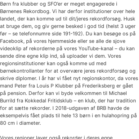
Børn fra klubber og SFO’er er meget engagerede i
Børnenes Rekordbog. Vi har derfor institutioner over hele
landet, der kan komme ud til dit/jeres rekordforsøg. Husk
at bruge dem, og giv gerne besked i god tid (helst 3 uger
før – se telefonnumre side 191-192). Du kan besøge os på
Facebook, på vores hjemmeside eller se alle de sjove
videoklip af rekorderne på vores YouTube-kanal – du kan
sende dine egne klip ind, så uploader vi dem. Vores
regionsinstitutioner kan også komme ud med
børnekontrollanter for at overvære jeres rekordforsøg og
skrive diplomer. I år har vi fået nyt regionskontor, da vores
mand Peter fra Louis P Klubber på Frederiksberg er gået
på pension. Derfor kan vi byde velkommen til Michael
Burrild fra Kokkedal Fritidsklub – en klub, der har tradition
for at sætte rekorder. I 2018-udgaven af BRB havde de
eksempelvis fået plads til hele 13 børn i en hulahopring på
80 cm i diameter.
Vores regioner laver også rekorder i deres egne