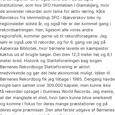
institutioner, som hos SFO Humlebien i Glamsbjerg, hvor
de anvender rekorder som tema for aktiv læring. Kåre
Ravnskov fra Vemmedrup SFO i Bjæverskov blev ny
regionsleder sidste år, og også hér er der kommet gang i
rekordsætningen. Han, ligesom alle vores andre
regionsfolk, kommer gerne ud til rekordforsøgene. Jeg
selv er også ude til rekorder, og for 6. gang var jeg på
Aabenraa Bibliotek, hvor børnene lavede en kæmpestor
kaktus ud af brugte bøger. Den blev 12,3 meter høj og 8,1
meter bred. Historik og Støtteforeningen bag bogen
Børnenes Rekordbogs Støtteforening er aktivt
medvirkende og gør det hele økonomisk muligt. Idéen til
Børnenes Rekordbog fik jeg tilbage i 1985. Dengang havde
nogle børn samlet over 300.000 kapsler, men kunne ikke
få rekorden optaget i Guinness World Records. Jeg mente,
at der manglede et sted, hvor børn kunne blive anerkendt
og komme i fokus for deres mange præstationer og på
deres egne præmisser. Den allerførste udgave af Børnenes