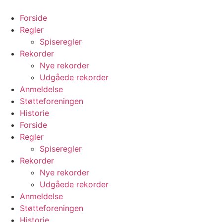
Videre
til
Forside
indhold
Regler
Spiseregler
Rekorder
Nye rekorder
Udgåede rekorder
Anmeldelse
Støtteforeningen
Historie
Forside
Regler
Spiseregler
Rekorder
Nye rekorder
Udgåede rekorder
Anmeldelse
Støtteforeningen
Historie