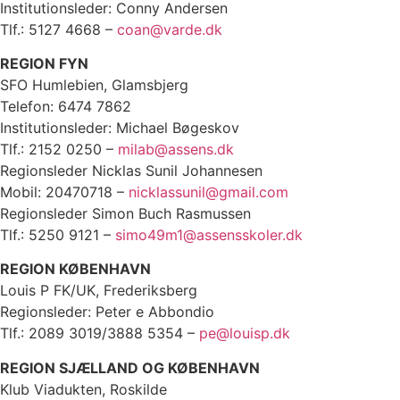
Institutionsleder: Conny Andersen
Tlf.: 5127 4668 –
coan@varde.dk
REGION FYN
SFO Humlebien, Glamsbjerg
Telefon: 6474 7862
Institutionsleder: Michael Bøgeskov
Tlf.: 2152 0250 –
milab@assens.dk
Regionsleder Nicklas Sunil Johannesen
Mobil: 20470718 –
nicklassunil@gmail.com
Regionsleder Simon Buch Rasmussen
Tlf.: 5250 9121 –
simo49m1@assensskoler.dk
REGION KØBENHAVN
Louis P FK/UK, Frederiksberg
Regionsleder: Peter e Abbondio
Tlf.: 2089 3019/3888 5354 –
pe@louisp.dk
REGION SJÆLLAND OG KØBENHAVN
Klub Viadukten, Roskilde