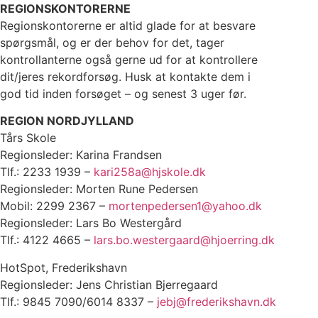
REGIONSKONTORERNE
Regionskontorerne er altid glade for at besvare
spørgsmål, og er der behov for det, tager
kontrollanterne også gerne ud for at kontrollere
dit/jeres rekordforsøg. Husk at kontakte dem i
god tid inden forsøget – og senest 3 uger før.
REGION NORDJYLLAND
Tårs Skole
Regionsleder: Karina Frandsen
Tlf.: 2233 1939 –
kari258a@hjskole.dk
Regionsleder: Morten Rune Pedersen
Mobil: 2299 2367 –
mortenpedersen1@yahoo.dk
Regionsleder: Lars Bo Westergård
Tlf.: 4122 4665 –
lars.bo.westergaard@hjoerring.dk
HotSpot, Frederikshavn
Regionsleder: Jens Christian Bjerregaard
Tlf.: 9845 7090/6014 8337 –
jebj@frederikshavn.dk