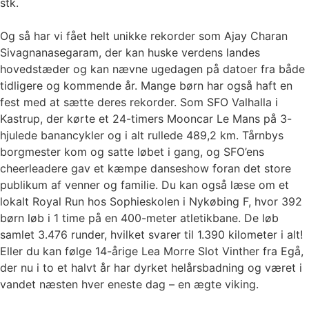
stk.
Og så har vi fået helt unikke rekorder som Ajay Charan
Sivagnanasegaram, der kan huske verdens landes
hovedstæder og kan nævne ugedagen på datoer fra både
tidligere og kommende år. Mange børn har også haft en
fest med at sætte deres rekorder. Som SFO Valhalla i
Kastrup, der kørte et 24-timers Mooncar Le Mans på 3-
hjulede banancykler og i alt rullede 489,2 km. Tårnbys
borgmester kom og satte løbet i gang, og SFO’ens
cheerleadere gav et kæmpe danseshow foran det store
publikum af venner og familie. Du kan også læse om et
lokalt Royal Run hos Sophieskolen i Nykøbing F, hvor 392
børn løb i 1 time på en 400-meter atletikbane. De løb
samlet 3.476 runder, hvilket svarer til 1.390 kilometer i alt!
Eller du kan følge 14-årige Lea Morre Slot Vinther fra Egå,
der nu i to et halvt år har dyrket helårsbadning og været i
vandet næsten hver eneste dag – en ægte viking.