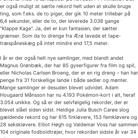
er også muligt at sætte rekord helt uden at skulle bruge
ting, som f.eks. de to piger, der gik 10 meter trillebør på
6,4 sekunder, eller de to, der leverede 3.038 gange
“Klappe Kage”. Ja, det er kun fantasien, der sætter
grænser. Som da to drenge fra Ærø lavede et tape-
træspåneskæg på intet mindre end 17,5 meter.
I år er der også helt nye samlinger, med blandt andet
Magnus Grønbæk, der har 85 gyserfigurer fra film og spil,
eller Nicholas Carlsen Broeng, der er en rig dreng – han har
penge fra 31 forskellige lande i både sedler og mønter.
Mange samlinger er desuden blevet udvidet. Adam
Hougaard Månsson har nu 4.193 Pokémon-kort i alt, heraf
3.054 unikke. Og så er der selvfølgelig rekorder, der er
blevet slået siden sidst. Heldige Julia Busch Carøe slog
gældende rekord og har 615 firkløvere, 153 femkløvere og
28 sekskløvere. Elliot Høgh og Valdemar Voss har sammen
104 originale fodboldtrøjer, hvor rekorden sidste år var 34