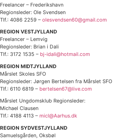
Freelancer – Frederikshavn
Regionsleder: Ole Svendsen
Tlf.: 4086 2259 –
olesvendsen60@gmail.com
REGION VESTJYLLAND
Freelancer – Lemvig
Regionsleder: Brian i Dali
Tlf.: 3172 1535 –
bj-idali@hotmail.com
REGION MIDTJYLLAND
Mårslet Skoles SFO
Regionsleder: Jørgen Bertelsen fra Mårslet SFO
Tlf.: 6110 6819 –
bertelsen67@live.com
Mårslet Ungdomsklub Regionsleder:
Michael Clausen
Tlf.: 4188 4113 –
micl@Aarhus.dk
REGION SYDVESTJYLLAND
Samuelsgården, Oksbøl