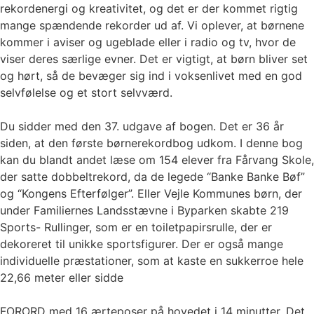
rekordenergi og kreativitet, og det er der kommet rigtig
mange spændende rekorder ud af. Vi oplever, at børnene
kommer i aviser og ugeblade eller i radio og tv, hvor de
viser deres særlige evner. Det er vigtigt, at børn bliver set
og hørt, så de bevæger sig ind i voksenlivet med en god
selvfølelse og et stort selvværd.
Du sidder med den 37. udgave af bogen. Det er 36 år
siden, at den første børnerekordbog udkom. I denne bog
kan du blandt andet læse om 154 elever fra Fårvang Skole,
der satte dobbeltrekord, da de legede “Banke Banke Bøf”
og “Kongens Efterfølger”. Eller Vejle Kommunes børn, der
under Familiernes Landsstævne i Byparken skabte 219
Sports- Rullinger, som er en toiletpapirsrulle, der er
dekoreret til unikke sportsfigurer. Der er også mange
individuelle præstationer, som at kaste en sukkerroe hele
22,66 meter eller sidde
FORORD med 16 ærteposer på hovedet i 14 minutter. Det