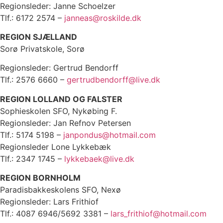
Regionsleder: Janne Schoelzer
Tlf.: 6172 2574 –
janneas@roskilde.dk
REGION SJÆLLAND
Sorø Privatskole, Sorø
Regionsleder: Gertrud Bendorff
Tlf.: 2576 6660 –
gertrudbendorff@live.dk
REGION LOLLAND OG FALSTER
Sophieskolen SFO, Nykøbing F.
Regionsleder: Jan Refnov Petersen
Tlf.: 5174 5198 –
janpondus@hotmail.com
Regionsleder Lone Lykkebæk
Tlf.: 2347 1745 –
lykkebaek@live.dk
REGION BORNHOLM
Paradisbakkeskolens SFO, Nexø
Regionsleder: Lars Frithiof
Tlf.: 4087 6946/5692 3381 –
lars_frithiof@hotmail.com