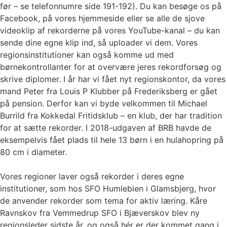
før – se telefonnumre side 191-192). Du kan besøge os på
Facebook, på vores hjemmeside eller se alle de sjove
videoklip af rekorderne på vores YouTube-kanal – du kan
sende dine egne klip ind, så uploader vi dem. Vores
regionsinstitutioner kan også komme ud med
børnekontrollanter for at overvære jeres rekordforsøg og
skrive diplomer. I år har vi fået nyt regionskontor, da vores
mand Peter fra Louis P Klubber på Frederiksberg er gået
på pension. Derfor kan vi byde velkommen til Michael
Burrild fra Kokkedal Fritidsklub – en klub, der har tradition
for at sætte rekorder. I 2018-udgaven af BRB havde de
eksempelvis fået plads til hele 13 børn i en hulahopring på
80 cm i diameter.
Vores regioner laver også rekorder i deres egne
institutioner, som hos SFO Humlebien i Glamsbjerg, hvor
de anvender rekorder som tema for aktiv læring. Kåre
Ravnskov fra Vemmedrup SFO i Bjæverskov blev ny
regionsleder sidste år, og også hér er der kommet gang i