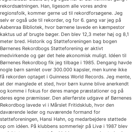
rekordsætningen. Han, ligesom alle vores andre
regionsfolk, kommer gerne ud til rekordforsøgene. Jeg
selv er også ude til rekorder, og for 6. gang var jeg på
Aabenraa Bibliotek, hvor børnene lavede en kæmpestor
kaktus ud af brugte bøger. Den blev 12,3 meter høj og 8,1
meter bred. Historik og Støtteforeningen bag bogen
Børnenes Rekordbogs Støtteforening er aktivt
medvirkende og gør det hele økonomisk muligt. Idéen til
Børnenes Rekordbog fik jeg tilbage i 1985. Dengang havde
nogle børn samlet over 300.000 kapsler, men kunne ikke
få rekorden optaget i Guinness World Records. Jeg mente,
at der manglede et sted, hvor børn kunne blive anerkendt
og komme i fokus for deres mange præstationer og på
deres egne præmisser. Den allerførste udgave af Børnenes
Rekordbog lavede vi i Mårslet Fritidsklub, hvor den
daværende leder og nuværende formand for
støtteforeningen, Hansi Hahn, og medarbejdere støttede
op om idéen. På klubbens sommerlejr på Livø i 1987 blev