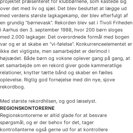
projektet præsenteret for klubbørnene, som kastede sig
over det med liv og sjæl. Det blev besluttet at lægge ud
med verdens største lagkagekamp, der blev efterfulgt af
en grundig “børnevask”. Rekorden blev sat i Tivoli Friheden
i Aarhus den 3. september 1988, hvor 200 børn sloges
med 2.000 lagkager. Det overordnede formål med bogen
var og er at skabe en “vi-følelse”. Konkurrenceelementet er
ikke det vigtigste, men samarbejdet er derimod i
højsædet. Både børn og voksne oplever gang på gang, at
et samarbejde om en rekord giver gode kammeratlige
relationer, knytter tætte bånd og skaber en fælles
oplevelse. Rigtig god fornøjelse med din nye, sjove
rekordbog.
Med største rekordhilsen, og god læselyst.
REGIONSKONTORERNE
Regionskontorerne er altid glade for at besvare
spørgsmål, og er der behov for det, tager
kontrollanterne også gerne ud for at kontrollere