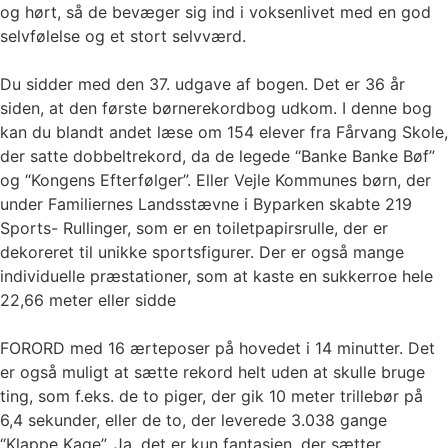
og hørt, så de bevæger sig ind i voksenlivet med en god
selvfølelse og et stort selvværd.
Du sidder med den 37. udgave af bogen. Det er 36 år
siden, at den første børnerekordbog udkom. I denne bog
kan du blandt andet læse om 154 elever fra Fårvang Skole,
der satte dobbeltrekord, da de legede “Banke Banke Bøf”
og “Kongens Efterfølger”. Eller Vejle Kommunes børn, der
under Familiernes Landsstævne i Byparken skabte 219
Sports- Rullinger, som er en toiletpapirsrulle, der er
dekoreret til unikke sportsfigurer. Der er også mange
individuelle præstationer, som at kaste en sukkerroe hele
22,66 meter eller sidde
FORORD med 16 ærteposer på hovedet i 14 minutter. Det
er også muligt at sætte rekord helt uden at skulle bruge
ting, som f.eks. de to piger, der gik 10 meter trillebør på
6,4 sekunder, eller de to, der leverede 3.038 gange
“Klappe Kage”. Ja, det er kun fantasien, der sætter