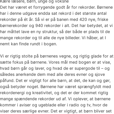
Kære læsere, børn, unge og voksne
Det har været et forrygende godt år for rekorder. Børnene
har i denne udgave endda sat rekord i det største antal
rekorder på ét år. Så vi er på banen med 420 nye, friske
børnerekorder og 940 rekorder i alt. Det har betydet, at vi
har måttet lave en ny struktur, så der både er plads til de
mange rekorder og til alle de nye billeder. Vi håber, at I
nemt kan finde rundt i bogen.
Vi er rigtig stolte på børnenes vegne, og rigtig glade for at
sætte fokus på børnene. Vores mål med bogen er at vise,
hvad børn går og laver, og hvad de er supergode til – og
således anerkende dem med alle deres evner og sjove
påfund. Det er vigtigt for alle børn, at det, de kan og gør,
også betyder noget. Børnene har været sprængfyldt med
rekordenergi og kreativitet, og det er der kommet rigtig
mange spændende rekorder ud af. Vi oplever, at børnene
kommer i aviser og ugeblade eller i radio og tv, hvor de
viser deres særlige evner. Det er vigtigt, at børn bliver set