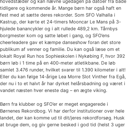
hovedstæder og kan nævne ugedagen på datoer fra både
tidligere og kommende år. Mange børn har også haft en
fest med at sætte deres rekorder. Som SFO Valhalla i
Kastrup, der kørte et 24-timers Mooncar Le Mans på 3-
hjulede banancykler og i alt rullede 489,2 km. Tårnbys
borgmester kom og satte løbet i gang, og SFO’ens
cheerleadere gav et kæmpe danseshow foran det store
publikum af venner og familie. Du kan også læse om et
lokalt Royal Run hos Sophieskolen i Nykøbing F, hvor 392
børn løb i 1 time på en 400-meter atletikbane. De løb
samlet 3.476 runder, hvilket svarer til 1.390 kilometer i alt!
Eller du kan følge 14-årige Lea Morre Slot Vinther fra Egå,
der nu i to et halvt år har dyrket helårsbadning og været i
vandet næsten hver eneste dag – en ægte viking.
Børn fra klubber og SFO’er er meget engagerede i
Børnenes Rekordbog. Vi har derfor institutioner over hele
landet, der kan komme ud til dit/jeres rekordforsøg. Husk
at bruge dem, og giv gerne besked i god tid (helst 3 uger