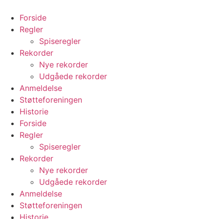
Videre
til
Forside
indhold
Regler
Spiseregler
Rekorder
Nye rekorder
Udgåede rekorder
Anmeldelse
Støtteforeningen
Historie
Forside
Regler
Spiseregler
Rekorder
Nye rekorder
Udgåede rekorder
Anmeldelse
Støtteforeningen
Historie