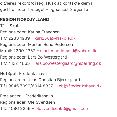
dit/jeres rekordforsøg. Husk at kontakte dem i
god tid inden forsøget – og senest 3 uger før.
REGION NORDJYLLAND
Tårs Skole
Regionsleder: Karina Frandsen
Tlf.: 2233 1939 –
kari258a@hjskole.dk
Regionsleder: Morten Rune Pedersen
Mobil: 2299 2367 –
mortenpedersen1@yahoo.dk
Regionsleder: Lars Bo Westergård
Tlf.: 4122 4665 –
lars.bo.westergaard@hjoerring.dk
HotSpot, Frederikshavn
Regionsleder: Jens Christian Bjerregaard
Tlf.: 9845 7090/6014 8337 –
jebj@frederikshavn.dk
Freelancer – Frederikshavn
Regionsleder: Ole Svendsen
Tlf.: 4086 2259 –
olesvendsen60@gmail.com