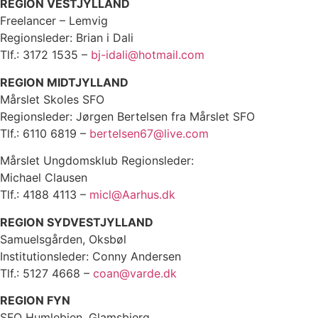
REGION VESTJYLLAND
Freelancer – Lemvig
Regionsleder: Brian i Dali
Tlf.: 3172 1535 –
bj-idali@hotmail.com
REGION MIDTJYLLAND
Mårslet Skoles SFO
Regionsleder: Jørgen Bertelsen fra Mårslet SFO
Tlf.: 6110 6819 –
bertelsen67@live.com
Mårslet Ungdomsklub Regionsleder:
Michael Clausen
Tlf.: 4188 4113 –
micl@Aarhus.dk
REGION SYDVESTJYLLAND
Samuelsgården, Oksbøl
Institutionsleder: Conny Andersen
Tlf.: 5127 4668 –
coan@varde.dk
REGION FYN
SFO Humlebien, Glamsbjerg