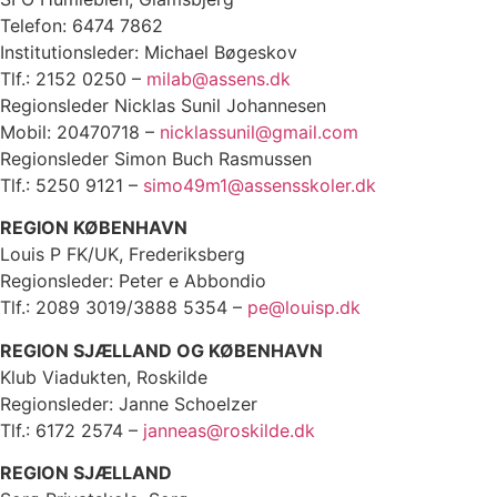
Telefon: 6474 7862
Institutionsleder: Michael Bøgeskov
Tlf.: 2152 0250 –
milab@assens.dk
Regionsleder Nicklas Sunil Johannesen
Mobil: 20470718 –
nicklassunil@gmail.com
Regionsleder Simon Buch Rasmussen
Tlf.: 5250 9121 –
simo49m1@assensskoler.dk
REGION KØBENHAVN
Louis P FK/UK, Frederiksberg
Regionsleder: Peter e Abbondio
Tlf.: 2089 3019/3888 5354 –
pe@louisp.dk
REGION SJÆLLAND OG KØBENHAVN
Klub Viadukten, Roskilde
Regionsleder: Janne Schoelzer
Tlf.: 6172 2574 –
janneas@roskilde.dk
REGION SJÆLLAND