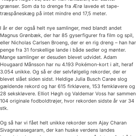
grænser. Som da to drenge fra Ærø lavede et tape-
træspåneskæg på intet mindre end 17,5 meter.
I år er der også helt nye samlinger, med blandt andet
Magnus Grønbæk, der har 85 gyserfigurer fra film og spil,
eller Nicholas Carlsen Broeng, der er en rig dreng – han har
penge fra 31 forskellige lande i både sedler og mønter.
Mange samlinger er desuden blevet udvidet. Adam
Hougaard Månsson har nu 4.193 Pokémon-kort i alt, heraf
3.054 unikke. Og så er der selvfølgelig rekorder, der er
blevet slået siden sidst. Heldige Julia Busch Carøe slog
gældende rekord og har 615 firkløvere, 153 femkløvere og
28 sekskløvere. Elliot Høgh og Valdemar Voss har sammen
104 originale fodboldtrøjer, hvor rekorden sidste år var 34
stk.
Og så har vi fået helt unikke rekorder som Ajay Charan
Sivagnanasegaram, der kan huske verdens landes