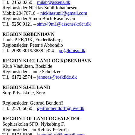
Tlf.: 2152 0250 –
milab@assens.dk
Regionsleder Nicklas Sunil Johannesen
Mobil: 20470718 –
nicklassunil@gmail.com
Regionsleder Simon Buch Rasmussen
Tlf.: 5250 9121 –
simo49m1@assensskoler.dk
REGION KØBENHAVN
Louis P FK/UK, Frederiksberg
Regionsleder: Peter e Abbondio
Tlf.: 2089 3019/3888 5354 –
pe@louisp.dk
REGION SJÆLLAND OG KØBENHAVN
Klub Viadukten, Roskilde
Regionsleder: Janne Schoelzer
Tlf.: 6172 2574 –
janneas@roskilde.dk
REGION SJÆLLAND
Sorø Privatskole, Sorø
Regionsleder: Gertrud Bendorff
Tlf.: 2576 6660 –
gertrudbendorff@live.dk
REGION LOLLAND OG FALSTER
Sophieskolen SFO, Nykøbing F.
Regionsleder: Jan Refnov Petersen
Tlf.: 5174 5198 –
janpondus@hotmail.com