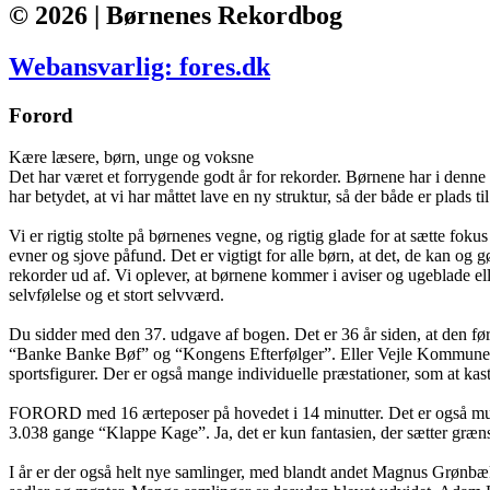
© 2026 | Børnenes Rekordbog
Webansvarlig: fores.dk
Forord
Kære læsere, børn, unge og voksne
Det har været et forrygende godt år for rekorder. Børnene har i denne 
har betydet, at vi har måttet lave en ny struktur, så der både er plads t
Vi er rigtig stolte på børnenes vegne, og rigtig glade for at sætte fo
evner og sjove påfund. Det er vigtigt for alle børn, at det, de kan o
rekorder ud af. Vi oplever, at børnene kommer i aviser og ugeblade elle
selvfølelse og et stort selvværd.
Du sidder med den 37. udgave af bogen. Det er 36 år siden, at den fø
“Banke Banke Bøf” og “Kongens Efterfølger”. Eller Vejle Kommunes bø
sportsfigurer. Der er også mange individuelle præstationer, som at kas
FORORD med 16 ærteposer på hovedet i 14 minutter. Det er også muligt a
3.038 gange “Klappe Kage”. Ja, det er kun fantasien, der sætter græn
I år er der også helt nye samlinger, med blandt andet Magnus Grønbæk, 