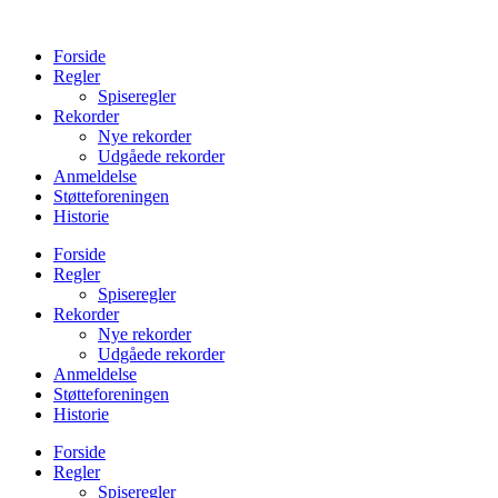
Videre
til
Forside
indhold
Regler
Spiseregler
Rekorder
Nye rekorder
Udgåede rekorder
Anmeldelse
Støtteforeningen
Historie
Forside
Regler
Spiseregler
Rekorder
Nye rekorder
Udgåede rekorder
Anmeldelse
Støtteforeningen
Historie
Forside
Regler
Spiseregler