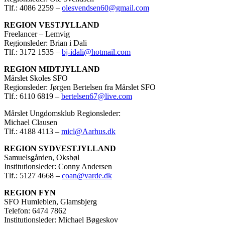
Tlf.: 4086 2259 –
olesvendsen60@gmail.com
REGION VESTJYLLAND
Freelancer – Lemvig
Regionsleder: Brian i Dali
Tlf.: 3172 1535 –
bj-idali@hotmail.com
REGION MIDTJYLLAND
Mårslet Skoles SFO
Regionsleder: Jørgen Bertelsen fra Mårslet SFO
Tlf.: 6110 6819 –
bertelsen67@live.com
Mårslet Ungdomsklub Regionsleder:
Michael Clausen
Tlf.: 4188 4113 –
micl@Aarhus.dk
REGION SYDVESTJYLLAND
Samuelsgården, Oksbøl
Institutionsleder: Conny Andersen
Tlf.: 5127 4668 –
coan@varde.dk
REGION FYN
SFO Humlebien, Glamsbjerg
Telefon: 6474 7862
Institutionsleder: Michael Bøgeskov