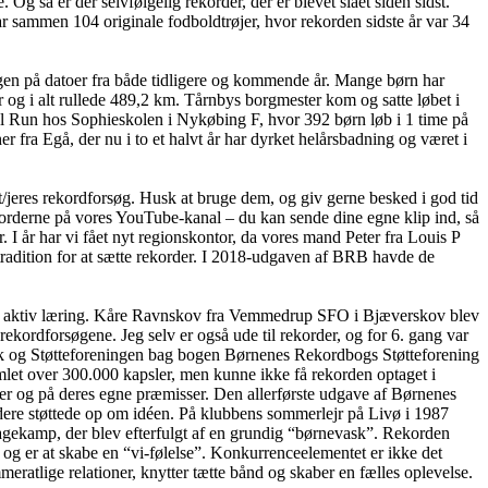
så er der selvfølgelig rekorder, der er blevet slået siden sidst.
 sammen 104 originale fodboldtrøjer, hvor rekorden sidste år var 34
en på datoer fra både tidligere og kommende år. Mange børn har
 og i alt rullede 489,2 km. Tårnbys borgmester kom og satte løbet i
l Run hos Sophieskolen i Nykøbing F, hvor 392 børn løb i 1 time på
er fra Egå, der nu i to et halvt år har dyrket helårsbadning og været i
/jeres rekordforsøg. Husk at bruge dem, og giv gerne besked i god tid
korderne på vores YouTube-kanal – du kan sende dine egne klip ind, så
I år har vi fået nyt regionskontor, da vores mand Peter fra Louis P
tradition for at sætte rekorder. I 2018-udgaven af BRB havde de
for aktiv læring. Kåre Ravnskov fra Vemmedrup SFO i Bjæverskov blev
ekordforsøgene. Jeg selv er også ude til rekorder, og for 6. gang var
rik og Støtteforeningen bag bogen Børnenes Rekordbogs Støtteforening
let over 300.000 kapsler, men kunne ikke få rekorden optaget i
er og på deres egne præmisser. Den allerførste udgave af Børnenes
ere støttede op om idéen. På klubbens sommerlejr på Livø i 1987
gkagekamp, der blev efterfulgt af en grundig “børnevask”. Rekorden
og er at skabe en “vi-følelse”. Konkurrenceelementet er ikke det
atlige relationer, knytter tætte bånd og skaber en fælles oplevelse.