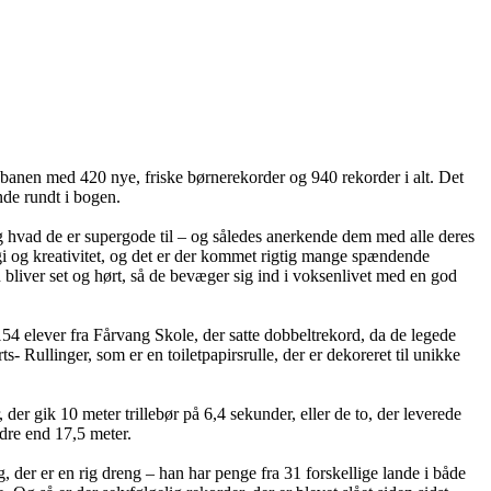
på banen med 420 nye, friske børnerekorder og 940 rekorder i alt. Det
inde rundt i bogen.
 og hvad de er supergode til – og således anerkende dem med alle deres
gi og kreativitet, og det er der kommet rigtig mange spændende
rn bliver set og hørt, så de bevæger sig ind i voksenlivet med en god
4 elever fra Fårvang Skole, der satte dobbeltrekord, da de legede
llinger, som er en toiletpapirsrulle, der er dekoreret til unikke
er gik 10 meter trillebør på 6,4 sekunder, eller de to, der leverede
dre end 17,5 meter.
 der er en rig dreng – han har penge fra 31 forskellige lande i både