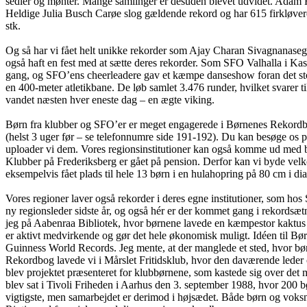
sedler og mønter. Mange samlinger er desuden blevet udvidet. Adam Ho
Heldige Julia Busch Carøe slog gældende rekord og har 615 firkløver
stk.
Og så har vi fået helt unikke rekorder som Ajay Charan Sivagnanase
også haft en fest med at sætte deres rekorder. Som SFO Valhalla i Ka
gang, og SFO’ens cheerleadere gav et kæmpe danseshow foran det sto
en 400-meter atletikbane. De løb samlet 3.476 runder, hvilket svarer ti
vandet næsten hver eneste dag – en ægte viking.
Børn fra klubber og SFO’er er meget engagerede i Børnenes Rekordbog.
(helst 3 uger før – se telefonnumre side 191-192). Du kan besøge os 
uploader vi dem. Vores regionsinstitutioner kan også komme ud med bør
Klubber på Frederiksberg er gået på pension. Derfor kan vi byde velk
eksempelvis fået plads til hele 13 børn i en hulahopring på 80 cm i di
Vores regioner laver også rekorder i deres egne institutioner, som
ny regionsleder sidste år, og også hér er der kommet gang i rekordsætn
jeg på Aabenraa Bibliotek, hvor børnene lavede en kæmpestor kaktus 
er aktivt medvirkende og gør det hele økonomisk muligt. Idéen til B
Guinness World Records. Jeg mente, at der manglede et sted, hvor bø
Rekordbog lavede vi i Mårslet Fritidsklub, hvor den daværende leder
blev projektet præsenteret for klubbørnene, som kastede sig over det 
blev sat i Tivoli Friheden i Aarhus den 3. september 1988, hvor 200 
vigtigste, men samarbejdet er derimod i højsædet. Både børn og voksn