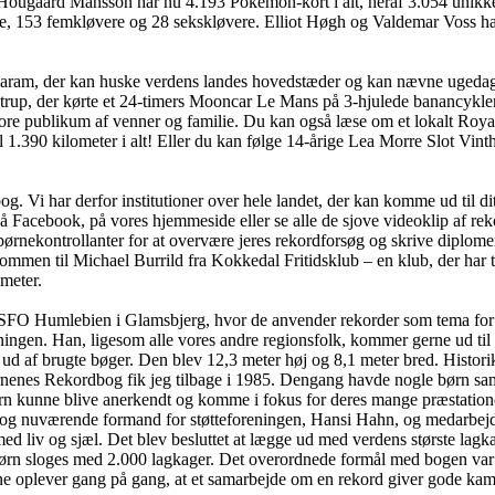
ugaard Månsson har nu 4.193 Pokémon-kort i alt, heraf 3.054 unikke. Og 
e, 153 femkløvere og 28 sekskløvere. Elliot Høgh og Valdemar Voss har
garam, der kan huske verdens landes hovedstæder og kan nævne ugedag
strup, der kørte et 24-timers Mooncar Le Mans på 3-hjulede banancykler
re publikum af venner og familie. Du kan også læse om et lokalt Roya
l 1.390 kilometer i alt! Eller du kan følge 14-årige Lea Morre Slot Vinth
 Vi har derfor institutioner over hele landet, der kan komme ud til dit
på Facebook, på vores hjemmeside eller se alle de sjove videoklip af re
nekontrollanter for at overvære jeres rekordforsøg og skrive diplomer. 
ommen til Michael Burrild fra Kokkedal Fritidsklub – en klub, der har 
ameter.
 hos SFO Humlebien i Glamsbjerg, hvor de anvender rekorder som tema 
ingen. Han, ligesom alle vores andre regionsfolk, kommer gerne ud til r
ud af brugte bøger. Den blev 12,3 meter høj og 8,1 meter bred. Histo
ørnenes Rekordbog fik jeg tilbage i 1985. Dengang havde nogle børn sam
rn kunne blive anerkendt og komme i fokus for deres mange præstation
 og nuværende formand for støtteforeningen, Hansi Hahn, og medarbejd
med liv og sjæl. Det blev besluttet at lægge ud med verdens største la
børn sloges med 2.000 lagkager. Det overordnede formål med bogen var 
e oplever gang på gang, at et samarbejde om en rekord giver gode kammer