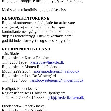
Rigtig god fornøjelse med din nye, sjove rekordbog.
Med største rekordhilsen, og god læselyst.
REGIONSKONTORERNE
Regionskontorerne er altid glade for at besvare
spørgsmål, og er der behov for det, tager
kontrollanterne også gerne ud for at kontrollere
dit/jeres rekordforsøg. Husk at kontakte dem i
god tid inden forsøget – og senest 3 uger før.
REGION NORDJYLLAND
Tårs Skole
Regionsleder: Karina Frandsen
Tlf.: 2233 1939 –
kari258a@hjskole.dk
Regionsleder: Morten Rune Pedersen
Mobil: 2299 2367 –
mortenpedersen1@yahoo.dk
Regionsleder: Lars Bo Westergård
Tlf.: 4122 4665 –
lars.bo.westergaard@hjoerring.dk
HotSpot, Frederikshavn
Regionsleder: Jens Christian Bjerregaard
Tlf.: 9845 7090/6014 8337 –
jebj@frederikshavn.dk
Freelancer – Frederikshavn
Regionsleder: Ole Svendsen