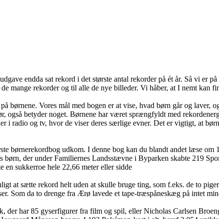
udgave endda sat rekord i det største antal rekorder på ét år. Så vi er 
il de mange rekorder og til alle de nye billeder. Vi håber, at I nemt kan f
kus på børnene. Vores mål med bogen er at vise, hvad børn går og laver,
g gør, også betyder noget. Børnene har været sprængfyldt med rekordener
r i radio og tv, hvor de viser deres særlige evner. Det er vigtigt, at bø
rste børnerekordbog udkom. I denne bog kan du blandt andet læse om 15
rn, der under Familiernes Landsstævne i Byparken skabte 219 Sports- Ru
te en sukkerroe hele 22,66 meter eller sidde
t sætte rekord helt uden at skulle bruge ting, som f.eks. de to piger, d
ser. Som da to drenge fra Ærø lavede et tape-træspåneskæg på intet min
der har 85 gyserfigurer fra film og spil, eller Nicholas Carlsen Broeng,