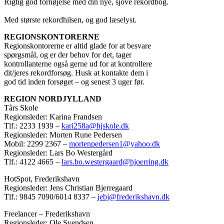
Rigtig god fornøjelse med din nye, sjove rekordbog.
Med største rekordhilsen, og god læselyst.
REGIONSKONTORERNE
Regionskontorerne er altid glade for at besvare
spørgsmål, og er der behov for det, tager
kontrollanterne også gerne ud for at kontrollere
dit/jeres rekordforsøg. Husk at kontakte dem i
god tid inden forsøget – og senest 3 uger før.
REGION NORDJYLLAND
Tårs Skole
Regionsleder: Karina Frandsen
Tlf.: 2233 1939 –
kari258a@hjskole.dk
Regionsleder: Morten Rune Pedersen
Mobil: 2299 2367 –
mortenpedersen1@yahoo.dk
Regionsleder: Lars Bo Westergård
Tlf.: 4122 4665 –
lars.bo.westergaard@hjoerring.dk
HotSpot, Frederikshavn
Regionsleder: Jens Christian Bjerregaard
Tlf.: 9845 7090/6014 8337 –
jebj@frederikshavn.dk
Freelancer – Frederikshavn
Regionsleder: Ole Svendsen