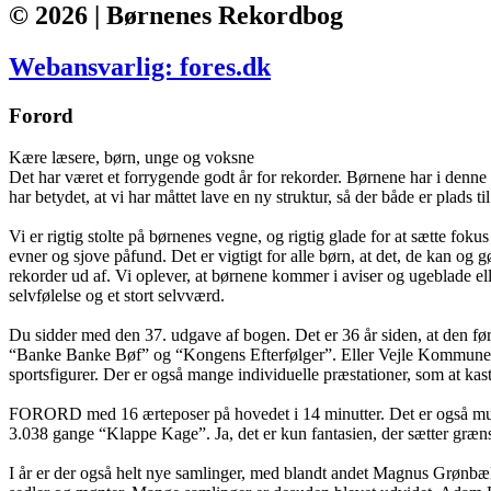
© 2026 | Børnenes Rekordbog
Webansvarlig: fores.dk
Forord
Kære læsere, børn, unge og voksne
Det har været et forrygende godt år for rekorder. Børnene har i denne 
har betydet, at vi har måttet lave en ny struktur, så der både er plads t
Vi er rigtig stolte på børnenes vegne, og rigtig glade for at sætte fo
evner og sjove påfund. Det er vigtigt for alle børn, at det, de kan o
rekorder ud af. Vi oplever, at børnene kommer i aviser og ugeblade elle
selvfølelse og et stort selvværd.
Du sidder med den 37. udgave af bogen. Det er 36 år siden, at den fø
“Banke Banke Bøf” og “Kongens Efterfølger”. Eller Vejle Kommunes bø
sportsfigurer. Der er også mange individuelle præstationer, som at kas
FORORD med 16 ærteposer på hovedet i 14 minutter. Det er også muligt a
3.038 gange “Klappe Kage”. Ja, det er kun fantasien, der sætter græn
I år er der også helt nye samlinger, med blandt andet Magnus Grønbæk, 