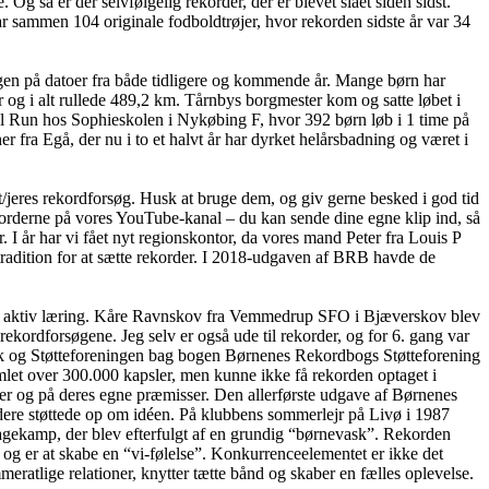
så er der selvfølgelig rekorder, der er blevet slået siden sidst.
 sammen 104 originale fodboldtrøjer, hvor rekorden sidste år var 34
en på datoer fra både tidligere og kommende år. Mange børn har
 og i alt rullede 489,2 km. Tårnbys borgmester kom og satte løbet i
l Run hos Sophieskolen i Nykøbing F, hvor 392 børn løb i 1 time på
er fra Egå, der nu i to et halvt år har dyrket helårsbadning og været i
/jeres rekordforsøg. Husk at bruge dem, og giv gerne besked i god tid
korderne på vores YouTube-kanal – du kan sende dine egne klip ind, så
I år har vi fået nyt regionskontor, da vores mand Peter fra Louis P
tradition for at sætte rekorder. I 2018-udgaven af BRB havde de
for aktiv læring. Kåre Ravnskov fra Vemmedrup SFO i Bjæverskov blev
ekordforsøgene. Jeg selv er også ude til rekorder, og for 6. gang var
rik og Støtteforeningen bag bogen Børnenes Rekordbogs Støtteforening
let over 300.000 kapsler, men kunne ikke få rekorden optaget i
er og på deres egne præmisser. Den allerførste udgave af Børnenes
ere støttede op om idéen. På klubbens sommerlejr på Livø i 1987
gkagekamp, der blev efterfulgt af en grundig “børnevask”. Rekorden
og er at skabe en “vi-følelse”. Konkurrenceelementet er ikke det
atlige relationer, knytter tætte bånd og skaber en fælles oplevelse.