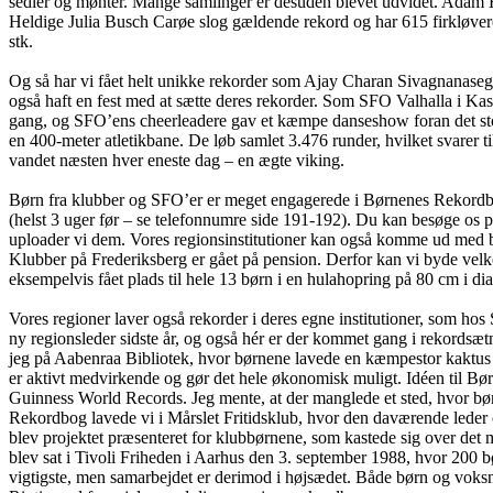
sedler og mønter. Mange samlinger er desuden blevet udvidet. Adam Ho
Heldige Julia Busch Carøe slog gældende rekord og har 615 firkløver
stk.
Og så har vi fået helt unikke rekorder som Ajay Charan Sivagnanase
også haft en fest med at sætte deres rekorder. Som SFO Valhalla i Ka
gang, og SFO’ens cheerleadere gav et kæmpe danseshow foran det sto
en 400-meter atletikbane. De løb samlet 3.476 runder, hvilket svarer ti
vandet næsten hver eneste dag – en ægte viking.
Børn fra klubber og SFO’er er meget engagerede i Børnenes Rekordbog.
(helst 3 uger før – se telefonnumre side 191-192). Du kan besøge os 
uploader vi dem. Vores regionsinstitutioner kan også komme ud med bør
Klubber på Frederiksberg er gået på pension. Derfor kan vi byde velk
eksempelvis fået plads til hele 13 børn i en hulahopring på 80 cm i di
Vores regioner laver også rekorder i deres egne institutioner, som
ny regionsleder sidste år, og også hér er der kommet gang i rekordsætn
jeg på Aabenraa Bibliotek, hvor børnene lavede en kæmpestor kaktus 
er aktivt medvirkende og gør det hele økonomisk muligt. Idéen til B
Guinness World Records. Jeg mente, at der manglede et sted, hvor bø
Rekordbog lavede vi i Mårslet Fritidsklub, hvor den daværende leder
blev projektet præsenteret for klubbørnene, som kastede sig over det 
blev sat i Tivoli Friheden i Aarhus den 3. september 1988, hvor 200 
vigtigste, men samarbejdet er derimod i højsædet. Både børn og voksn