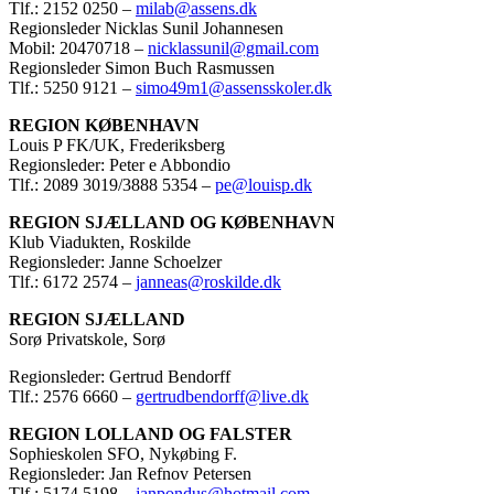
Tlf.: 2152 0250 –
milab@assens.dk
Regionsleder Nicklas Sunil Johannesen
Mobil: 20470718 –
nicklassunil@gmail.com
Regionsleder Simon Buch Rasmussen
Tlf.: 5250 9121 –
simo49m1@assensskoler.dk
REGION KØBENHAVN
Louis P FK/UK, Frederiksberg
Regionsleder: Peter e Abbondio
Tlf.: 2089 3019/3888 5354 –
pe@louisp.dk
REGION SJÆLLAND OG KØBENHAVN
Klub Viadukten, Roskilde
Regionsleder: Janne Schoelzer
Tlf.: 6172 2574 –
janneas@roskilde.dk
REGION SJÆLLAND
Sorø Privatskole, Sorø
Regionsleder: Gertrud Bendorff
Tlf.: 2576 6660 –
gertrudbendorff@live.dk
REGION LOLLAND OG FALSTER
Sophieskolen SFO, Nykøbing F.
Regionsleder: Jan Refnov Petersen
Tlf.: 5174 5198 –
janpondus@hotmail.com