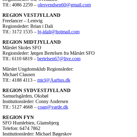
Tlf.: 4086 2259 –
olesvendsen60@gmail.com
REGION VESTJYLLAND
Freelancer – Lemvig
Regionsleder: Brian i Dali
Tlf.: 3172 1535 –
bj-idali@hotmail.com
REGION MIDTJYLLAND
Mårslet Skoles SFO
Regionsleder: Jørgen Bertelsen fra Mårslet SFO
Tlf.: 6110 6819 –
bertelsen67@live.com
Mårslet Ungdomsklub Regionsleder:
Michael Clausen
Tlf.: 4188 4113 –
micl@Aarhus.dk
REGION SYDVESTJYLLAND
Samuelsgården, Oksbøl
Institutionsleder: Conny Andersen
Tlf.: 5127 4668 –
coan@varde.dk
REGION FYN
SFO Humlebien, Glamsbjerg
Telefon: 6474 7862
Institutionsleder: Michael Bøgeskov