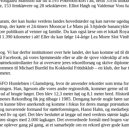
ugaard Månsson har nu 4.193 Pokémon-kort i alt, heraf 3.054 unikke. Og 
e, 153 femkløvere og 28 sekskløvere. Elliot Høgh og Valdemar Voss har
garam, der kan huske verdens landes hovedstæder og kan nævne ugedag
strup, der kørte et 24-timers Mooncar Le Mans på 3-hjulede banancykler
re publikum af venner og familie. Du kan også læse om et lokalt Roya
l 1.390 kilometer i alt! Eller du kan følge 14-årige Lea Morre Slot Vinth
 Vi har derfor institutioner over hele landet, der kan komme ud til dit
på Facebook, på vores hjemmeside eller se alle de sjove videoklip af re
nekontrollanter for at overvære jeres rekordforsøg og skrive diplomer. 
ommen til Michael Burrild fra Kokkedal Fritidsklub – en klub, der har 
ameter.
 hos SFO Humlebien i Glamsbjerg, hvor de anvender rekorder som tema 
ingen. Han, ligesom alle vores andre regionsfolk, kommer gerne ud til r
ud af brugte bøger. Den blev 12,3 meter høj og 8,1 meter bred. Histo
ørnenes Rekordbog fik jeg tilbage i 1985. Dengang havde nogle børn sam
rn kunne blive anerkendt og komme i fokus for deres mange præstation
 og nuværende formand for støtteforeningen, Hansi Hahn, og medarbejd
med liv og sjæl. Det blev besluttet at lægge ud med verdens største la
børn sloges med 2.000 lagkager. Det overordnede formål med bogen var 
e oplever gang på gang, at et samarbejde om en rekord giver gode kammer