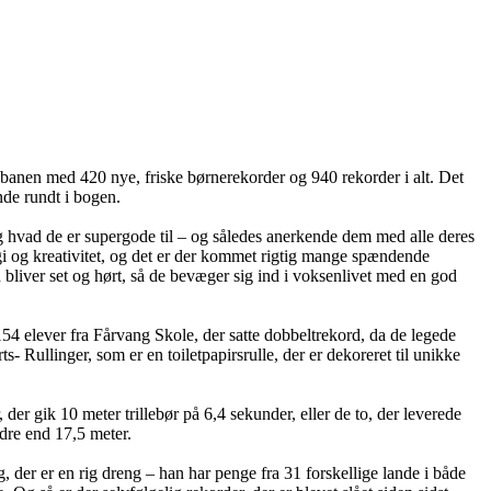
på banen med 420 nye, friske børnerekorder og 940 rekorder i alt. Det
inde rundt i bogen.
 og hvad de er supergode til – og således anerkende dem med alle deres
gi og kreativitet, og det er der kommet rigtig mange spændende
rn bliver set og hørt, så de bevæger sig ind i voksenlivet med en god
4 elever fra Fårvang Skole, der satte dobbeltrekord, da de legede
llinger, som er en toiletpapirsrulle, der er dekoreret til unikke
er gik 10 meter trillebør på 6,4 sekunder, eller de to, der leverede
dre end 17,5 meter.
 der er en rig dreng – han har penge fra 31 forskellige lande i både