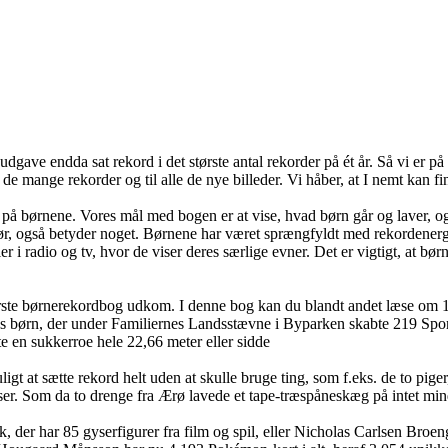
udgave endda sat rekord i det største antal rekorder på ét år. Så vi er 
il de mange rekorder og til alle de nye billeder. Vi håber, at I nemt kan f
kus på børnene. Vores mål med bogen er at vise, hvad børn går og laver,
g gør, også betyder noget. Børnene har været sprængfyldt med rekordener
r i radio og tv, hvor de viser deres særlige evner. Det er vigtigt, at bø
rste børnerekordbog udkom. I denne bog kan du blandt andet læse om 15
rn, der under Familiernes Landsstævne i Byparken skabte 219 Sports- Ru
te en sukkerroe hele 22,66 meter eller sidde
t sætte rekord helt uden at skulle bruge ting, som f.eks. de to piger, d
ser. Som da to drenge fra Ærø lavede et tape-træspåneskæg på intet min
der har 85 gyserfigurer fra film og spil, eller Nicholas Carlsen Broeng,