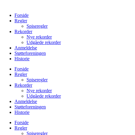
Videre
til
Forside
indhold
Regler
Spiseregler
Rekorder
Nye rekorder
Udgåede rekorder
Anmeldelse
Støtteforeningen
Historie
Forside
Regler
Spiseregler
Rekorder
Nye rekorder
Udgåede rekorder
Anmeldelse
Støtteforeningen
Historie
Forside
Regler
Spiseregler