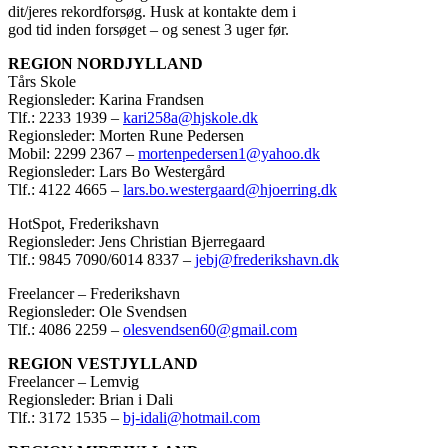
dit/jeres rekordforsøg. Husk at kontakte dem i
god tid inden forsøget – og senest 3 uger før.
REGION NORDJYLLAND
Tårs Skole
Regionsleder: Karina Frandsen
Tlf.: 2233 1939 –
kari258a@hjskole.dk
Regionsleder: Morten Rune Pedersen
Mobil: 2299 2367 –
mortenpedersen1@yahoo.dk
Regionsleder: Lars Bo Westergård
Tlf.: 4122 4665 –
lars.bo.westergaard@hjoerring.dk
HotSpot, Frederikshavn
Regionsleder: Jens Christian Bjerregaard
Tlf.: 9845 7090/6014 8337 –
jebj@frederikshavn.dk
Freelancer – Frederikshavn
Regionsleder: Ole Svendsen
Tlf.: 4086 2259 –
olesvendsen60@gmail.com
REGION VESTJYLLAND
Freelancer – Lemvig
Regionsleder: Brian i Dali
Tlf.: 3172 1535 –
bj-idali@hotmail.com