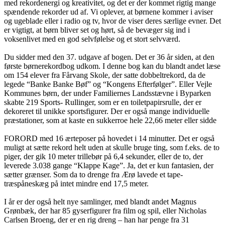
med rekordenergi og kreativitet, og det er der kommet rigtig mange
spændende rekorder ud af. Vi oplever, at børnene kommer i aviser
og ugeblade eller i radio og tv, hvor de viser deres særlige evner. Det
er vigtigt, at børn bliver set og hørt, så de bevæger sig ind i
voksenlivet med en god selvfølelse og et stort selvværd.
Du sidder med den 37. udgave af bogen. Det er 36 år siden, at den
første børnerekordbog udkom. I denne bog kan du blandt andet læse
om 154 elever fra Fårvang Skole, der satte dobbeltrekord, da de
legede “Banke Banke Bøf” og “Kongens Efterfølger”. Eller Vejle
Kommunes børn, der under Familiernes Landsstævne i Byparken
skabte 219 Sports- Rullinger, som er en toiletpapirsrulle, der er
dekoreret til unikke sportsfigurer. Der er også mange individuelle
præstationer, som at kaste en sukkerroe hele 22,66 meter eller sidde
FORORD med 16 ærteposer på hovedet i 14 minutter. Det er også
muligt at sætte rekord helt uden at skulle bruge ting, som f.eks. de to
piger, der gik 10 meter trillebør på 6,4 sekunder, eller de to, der
leverede 3.038 gange “Klappe Kage”. Ja, det er kun fantasien, der
sætter grænser. Som da to drenge fra Ærø lavede et tape-
træspåneskæg på intet mindre end 17,5 meter.
I år er der også helt nye samlinger, med blandt andet Magnus
Grønbæk, der har 85 gyserfigurer fra film og spil, eller Nicholas
Carlsen Broeng, der er en rig dreng – han har penge fra 31