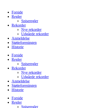
Videre
til
Forside
indhold
Regler
Spiseregler
Rekorder
Nye rekorder
Udgåede rekorder
Anmeldelse
Støtteforeningen
Historie
Forside
Regler
Spiseregler
Rekorder
Nye rekorder
Udgåede rekorder
Anmeldelse
Støtteforeningen
Historie
Forside
Regler
Spiseregler