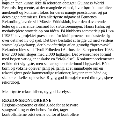
kapsler, men kunne ikke få rekorden optaget i Guinness World
Records. Jeg mente, at der manglede et sted, hvor børn kunne blive
anerkendt og komme i fokus for deres mange præstationer og på
deres egne præmisser. Den allerførste udgave af Børnenes
Rekordbog lavede vi i Mårslet Fritidsklub, hvor den daværende
leder og nuværende formand for støtteforeningen, Hansi Hahn, og
medarbejdere støttede op om idéen. På klubbens sommerlejr på Livø
i 1987 blev projektet præsenteret for klubbørnene, som kastede sig
over det med liv og sjæl. Det blev besluttet at lægge ud med verdens
største lagkagekamp, der blev efterfulgt af en grundig “børnevask”.
Rekorden blev sat i Tivoli Friheden i Aarhus den 3. september 1988,
hvor 200 børn sloges med 2.000 lagkager. Det overordnede formål
med bogen var og er at skabe en “vi-følelse”. Konkurrenceelementet
er ikke det vigtigste, men samarbejdet er derimod i højsædet. Både
børn og voksne oplever gang på gang, at et samarbejde om en
rekord giver gode kammeratlige relationer, knytter tætte bånd og
skaber en fælles oplevelse. Rigtig god fornøjelse med din nye, sjove
rekordbog.
Med største rekordhilsen, og god læselyst.
REGIONSKONTORERNE
Regionskontorerne er altid glade for at besvare
spørgsmål, og er der behov for det, tager
kontrollanterne også gerne ud for at kontrollere