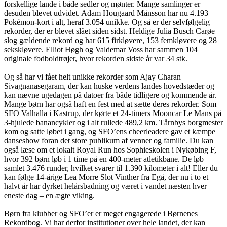
forskellige lande i både sedler og mønter. Mange samlinger er
desuden blevet udvidet. Adam Hougaard Månsson har nu 4.193
Pokémon-kort i alt, heraf 3.054 unikke. Og så er der selvfølgelig
rekorder, der er blevet slået siden sidst. Heldige Julia Busch Carøe
slog gældende rekord og har 615 firkløvere, 153 femkløvere og 28
sekskløvere. Elliot Høgh og Valdemar Voss har sammen 104
originale fodboldtrøjer, hvor rekorden sidste år var 34 stk.
Og så har vi fået helt unikke rekorder som Ajay Charan
Sivagnanasegaram, der kan huske verdens landes hovedstæder og
kan nævne ugedagen på datoer fra både tidligere og kommende år.
Mange børn har også haft en fest med at sætte deres rekorder. Som
SFO Valhalla i Kastrup, der kørte et 24-timers Mooncar Le Mans på
3-hjulede banancykler og i alt rullede 489,2 km. Tårnbys borgmester
kom og satte løbet i gang, og SFO’ens cheerleadere gav et kæmpe
danseshow foran det store publikum af venner og familie. Du kan
også læse om et lokalt Royal Run hos Sophieskolen i Nykøbing F,
hvor 392 børn løb i 1 time på en 400-meter atletikbane. De løb
samlet 3.476 runder, hvilket svarer til 1.390 kilometer i alt! Eller du
kan følge 14-årige Lea Morre Slot Vinther fra Egå, der nu i to et
halvt år har dyrket helårsbadning og været i vandet næsten hver
eneste dag – en ægte viking.
Børn fra klubber og SFO’er er meget engagerede i Børnenes
Rekordbog. Vi har derfor institutioner over hele landet, der kan