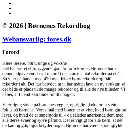
© 2026 | Børnenes Rekordbog
Webansvarlig: fores.dk
Forord
Kære læsere, børn, unge og voksne
Det har været et forrygende godt år for rekorder. Børnene har i
denne udgave endda sat rekord i det største antal rekorder på ét år.
Så vi er på banen med 420 nye, friske børnerekorder og 940
rekorder i alt. Det har betydet, at vi har måttet lave en ny struktur, så
der både er plads til de mange rekorder og til alle de nye billeder. Vi
håber, at I nemt kan finde rundt i bogen.
Vi er rigtig stolte på børnenes vegne, og rigtig glade for at sætte
fokus på børnene. Vores mål med bogen er at vise, hvad børn går og
laver, og hvad de er supergode til – og således anerkende dem med
alle deres evner og sjove påfund. Det er vigtigt for alle børn, at det,
de kan og gør, også betyder noget. Børnene har været sprængfyldt