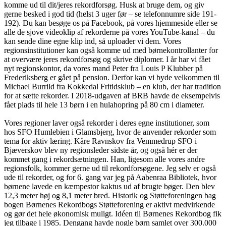
komme ud til dit/jeres rekordforsøg. Husk at bruge dem, og giv
gerne besked i god tid (helst 3 uger før – se telefonnumre side 191-
192). Du kan besøge os på Facebook, på vores hjemmeside eller se
alle de sjove videoklip af rekorderne på vores YouTube-kanal – du
kan sende dine egne klip ind, så uploader vi dem. Vores
regionsinstitutioner kan også komme ud med børnekontrollanter for
at overvære jeres rekordforsøg og skrive diplomer. I år har vi fået
nyt regionskontor, da vores mand Peter fra Louis P Klubber på
Frederiksberg er gået på pension. Derfor kan vi byde velkommen til
Michael Burrild fra Kokkedal Fritidsklub – en klub, der har tradition
for at sætte rekorder. I 2018-udgaven af BRB havde de eksempelvis
fået plads til hele 13 børn i en hulahopring på 80 cm i diameter.
Vores regioner laver også rekorder i deres egne institutioner, som
hos SFO Humlebien i Glamsbjerg, hvor de anvender rekorder som
tema for aktiv læring. Kåre Ravnskov fra Vemmedrup SFO i
Bjæverskov blev ny regionsleder sidste år, og også hér er der
kommet gang i rekordsætningen. Han, ligesom alle vores andre
regionsfolk, kommer gerne ud til rekordforsøgene. Jeg selv er også
ude til rekorder, og for 6. gang var jeg på Aabenraa Bibliotek, hvor
børnene lavede en kæmpestor kaktus ud af brugte bøger. Den blev
12,3 meter høj og 8,1 meter bred. Historik og Støtteforeningen bag
bogen Børnenes Rekordbogs Støtteforening er aktivt medvirkende
og gør det hele økonomisk muligt. Idéen til Børnenes Rekordbog fik
jeg tilbage i 1985. Dengang havde nogle børn samlet over 300.000