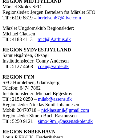
REGION MIDTJYLLAND
Mårslet Skoles SFO
Regionsleder: Jørgen Bertelsen fra Mårslet SFO
Tlf.: 6110 6819 –
bertelsen67@live.com
Mårslet Ungdomsklub Regionsleder:
Michael Clausen
Tlf.: 4188 4113 –
micl@Aarhus.dk
REGION SYDVESTJYLLAND
Samuelsgården, Oksbøl
Institutionsleder: Conny Andersen
Tlf.: 5127 4668 –
coan@varde.dk
REGION FYN
SFO Humlebien, Glamsbjerg
Telefon: 6474 7862
Institutionsleder: Michael Bøgeskov
Tlf.: 2152 0250 –
milab@assens.dk
Regionsleder Nicklas Sunil Johannesen
Mobil: 20470718 –
nicklassunil@gmail.com
Regionsleder Simon Buch Rasmussen
Tlf.: 5250 9121 –
simo49m1@assensskoler.dk
REGION KØBENHAVN
Louis P FK/UK, Frederiksberg