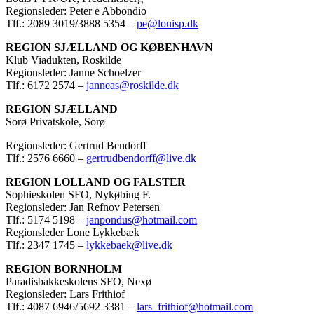
Regionsleder: Peter e Abbondio
Tlf.: 2089 3019/3888 5354 –
pe@louisp.dk
REGION SJÆLLAND OG KØBENHAVN
Klub Viadukten, Roskilde
Regionsleder: Janne Schoelzer
Tlf.: 6172 2574 –
janneas@roskilde.dk
REGION SJÆLLAND
Sorø Privatskole, Sorø
Regionsleder: Gertrud Bendorff
Tlf.: 2576 6660 –
gertrudbendorff@live.dk
REGION LOLLAND OG FALSTER
Sophieskolen SFO, Nykøbing F.
Regionsleder: Jan Refnov Petersen
Tlf.: 5174 5198 –
janpondus@hotmail.com
Regionsleder Lone Lykkebæk
Tlf.: 2347 1745 –
lykkebaek@live.dk
REGION BORNHOLM
Paradisbakkeskolens SFO, Nexø
Regionsleder: Lars Frithiof
Tlf.: 4087 6946/5692 3381 –
lars_frithiof@hotmail.com