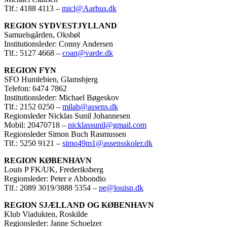
Tlf.: 4188 4113 –
micl@Aarhus.dk
REGION SYDVESTJYLLAND
Samuelsgården, Oksbøl
Institutionsleder: Conny Andersen
Tlf.: 5127 4668 –
coan@varde.dk
REGION FYN
SFO Humlebien, Glamsbjerg
Telefon: 6474 7862
Institutionsleder: Michael Bøgeskov
Tlf.: 2152 0250 –
milab@assens.dk
Regionsleder Nicklas Sunil Johannesen
Mobil: 20470718 –
nicklassunil@gmail.com
Regionsleder Simon Buch Rasmussen
Tlf.: 5250 9121 –
simo49m1@assensskoler.dk
REGION KØBENHAVN
Louis P FK/UK, Frederiksberg
Regionsleder: Peter e Abbondio
Tlf.: 2089 3019/3888 5354 –
pe@louisp.dk
REGION SJÆLLAND OG KØBENHAVN
Klub Viadukten, Roskilde
Regionsleder: Janne Schoelzer