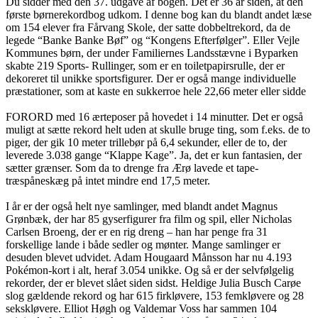
Du sidder med den 37. udgave af bogen. Det er 36 år siden, at den
første børnerekordbog udkom. I denne bog kan du blandt andet læse
om 154 elever fra Fårvang Skole, der satte dobbeltrekord, da de
legede “Banke Banke Bøf” og “Kongens Efterfølger”. Eller Vejle
Kommunes børn, der under Familiernes Landsstævne i Byparken
skabte 219 Sports- Rullinger, som er en toiletpapirsrulle, der er
dekoreret til unikke sportsfigurer. Der er også mange individuelle
præstationer, som at kaste en sukkerroe hele 22,66 meter eller sidde
FORORD med 16 ærteposer på hovedet i 14 minutter. Det er også
muligt at sætte rekord helt uden at skulle bruge ting, som f.eks. de to
piger, der gik 10 meter trillebør på 6,4 sekunder, eller de to, der
leverede 3.038 gange “Klappe Kage”. Ja, det er kun fantasien, der
sætter grænser. Som da to drenge fra Ærø lavede et tape-
træspåneskæg på intet mindre end 17,5 meter.
I år er der også helt nye samlinger, med blandt andet Magnus
Grønbæk, der har 85 gyserfigurer fra film og spil, eller Nicholas
Carlsen Broeng, der er en rig dreng – han har penge fra 31
forskellige lande i både sedler og mønter. Mange samlinger er
desuden blevet udvidet. Adam Hougaard Månsson har nu 4.193
Pokémon-kort i alt, heraf 3.054 unikke. Og så er der selvfølgelig
rekorder, der er blevet slået siden sidst. Heldige Julia Busch Carøe
slog gældende rekord og har 615 firkløvere, 153 femkløvere og 28
sekskløvere. Elliot Høgh og Valdemar Voss har sammen 104