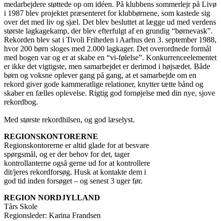
medarbejdere støttede op om idéen. På klubbens sommerlejr på Livø
i 1987 blev projektet præsenteret for klubbørnene, som kastede sig
over det med liv og sjæl. Det blev besluttet at lægge ud med verdens
største lagkagekamp, der blev efterfulgt af en grundig “børnevask”.
Rekorden blev sat i Tivoli Friheden i Aarhus den 3. september 1988,
hvor 200 børn sloges med 2.000 lagkager. Det overordnede formål
med bogen var og er at skabe en “vi-følelse”. Konkurrenceelementet
er ikke det vigtigste, men samarbejdet er derimod i højsædet. Både
børn og voksne oplever gang på gang, at et samarbejde om en
rekord giver gode kammeratlige relationer, knytter tætte bånd og
skaber en fælles oplevelse. Rigtig god fornøjelse med din nye, sjove
rekordbog.
Med største rekordhilsen, og god læselyst.
REGIONSKONTORERNE
Regionskontorerne er altid glade for at besvare
spørgsmål, og er der behov for det, tager
kontrollanterne også gerne ud for at kontrollere
dit/jeres rekordforsøg. Husk at kontakte dem i
god tid inden forsøget – og senest 3 uger før.
REGION NORDJYLLAND
Tårs Skole
Regionsleder: Karina Frandsen