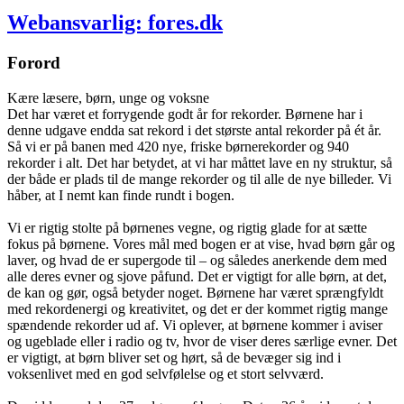
Webansvarlig: fores.dk
Forord
Kære læsere, børn, unge og voksne
Det har været et forrygende godt år for rekorder. Børnene har i
denne udgave endda sat rekord i det største antal rekorder på ét år.
Så vi er på banen med 420 nye, friske børnerekorder og 940
rekorder i alt. Det har betydet, at vi har måttet lave en ny struktur, så
der både er plads til de mange rekorder og til alle de nye billeder. Vi
håber, at I nemt kan finde rundt i bogen.
Vi er rigtig stolte på børnenes vegne, og rigtig glade for at sætte
fokus på børnene. Vores mål med bogen er at vise, hvad børn går og
laver, og hvad de er supergode til – og således anerkende dem med
alle deres evner og sjove påfund. Det er vigtigt for alle børn, at det,
de kan og gør, også betyder noget. Børnene har været sprængfyldt
med rekordenergi og kreativitet, og det er der kommet rigtig mange
spændende rekorder ud af. Vi oplever, at børnene kommer i aviser
og ugeblade eller i radio og tv, hvor de viser deres særlige evner. Det
er vigtigt, at børn bliver set og hørt, så de bevæger sig ind i
voksenlivet med en god selvfølelse og et stort selvværd.