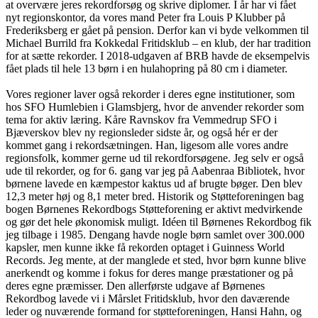
at overvære jeres rekordforsøg og skrive diplomer. I år har vi fået
nyt regionskontor, da vores mand Peter fra Louis P Klubber på
Frederiksberg er gået på pension. Derfor kan vi byde velkommen til
Michael Burrild fra Kokkedal Fritidsklub – en klub, der har tradition
for at sætte rekorder. I 2018-udgaven af BRB havde de eksempelvis
fået plads til hele 13 børn i en hulahopring på 80 cm i diameter.
Vores regioner laver også rekorder i deres egne institutioner, som
hos SFO Humlebien i Glamsbjerg, hvor de anvender rekorder som
tema for aktiv læring. Kåre Ravnskov fra Vemmedrup SFO i
Bjæverskov blev ny regionsleder sidste år, og også hér er der
kommet gang i rekordsætningen. Han, ligesom alle vores andre
regionsfolk, kommer gerne ud til rekordforsøgene. Jeg selv er også
ude til rekorder, og for 6. gang var jeg på Aabenraa Bibliotek, hvor
børnene lavede en kæmpestor kaktus ud af brugte bøger. Den blev
12,3 meter høj og 8,1 meter bred. Historik og Støtteforeningen bag
bogen Børnenes Rekordbogs Støtteforening er aktivt medvirkende
og gør det hele økonomisk muligt. Idéen til Børnenes Rekordbog fik
jeg tilbage i 1985. Dengang havde nogle børn samlet over 300.000
kapsler, men kunne ikke få rekorden optaget i Guinness World
Records. Jeg mente, at der manglede et sted, hvor børn kunne blive
anerkendt og komme i fokus for deres mange præstationer og på
deres egne præmisser. Den allerførste udgave af Børnenes
Rekordbog lavede vi i Mårslet Fritidsklub, hvor den daværende
leder og nuværende formand for støtteforeningen, Hansi Hahn, og