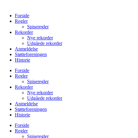
Videre
til
Forside
indhold
Regler
Spiseregler
Rekorder
Nye rekorder
Udgåede rekorder
Anmeldelse
Støtteforeningen
Historie
Forside
Regler
Spiseregler
Rekorder
Nye rekorder
Udgåede rekorder
Anmeldelse
Støtteforeningen
Historie
Forside
Regler
Spiseregler