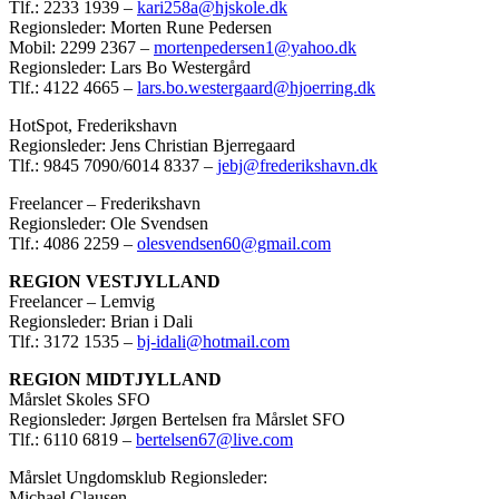
Tlf.: 2233 1939 –
kari258a@hjskole.dk
Regionsleder: Morten Rune Pedersen
Mobil: 2299 2367 –
mortenpedersen1@yahoo.dk
Regionsleder: Lars Bo Westergård
Tlf.: 4122 4665 –
lars.bo.westergaard@hjoerring.dk
HotSpot, Frederikshavn
Regionsleder: Jens Christian Bjerregaard
Tlf.: 9845 7090/6014 8337 –
jebj@frederikshavn.dk
Freelancer – Frederikshavn
Regionsleder: Ole Svendsen
Tlf.: 4086 2259 –
olesvendsen60@gmail.com
REGION VESTJYLLAND
Freelancer – Lemvig
Regionsleder: Brian i Dali
Tlf.: 3172 1535 –
bj-idali@hotmail.com
REGION MIDTJYLLAND
Mårslet Skoles SFO
Regionsleder: Jørgen Bertelsen fra Mårslet SFO
Tlf.: 6110 6819 –
bertelsen67@live.com
Mårslet Ungdomsklub Regionsleder:
Michael Clausen