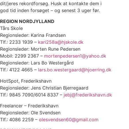
dit/jeres rekordforsøg. Husk at kontakte dem i
god tid inden forsøget – og senest 3 uger før.
REGION NORDJYLLAND
Tårs Skole
Regionsleder: Karina Frandsen
Tlf.: 2233 1939 –
kari258a@hjskole.dk
Regionsleder: Morten Rune Pedersen
Mobil: 2299 2367 –
mortenpedersen1@yahoo.dk
Regionsleder: Lars Bo Westergård
Tlf.: 4122 4665 –
lars.bo.westergaard@hjoerring.dk
HotSpot, Frederikshavn
Regionsleder: Jens Christian Bjerregaard
Tlf.: 9845 7090/6014 8337 –
jebj@frederikshavn.dk
Freelancer – Frederikshavn
Regionsleder: Ole Svendsen
Tlf.: 4086 2259 –
olesvendsen60@gmail.com