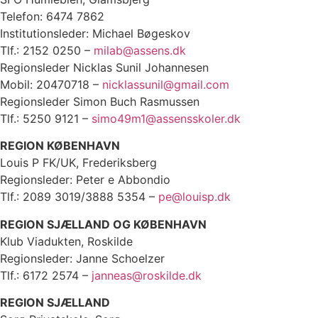
Telefon: 6474 7862
Institutionsleder: Michael Bøgeskov
Tlf.: 2152 0250 –
milab@assens.dk
Regionsleder Nicklas Sunil Johannesen
Mobil: 20470718 –
nicklassunil@gmail.com
Regionsleder Simon Buch Rasmussen
Tlf.: 5250 9121 –
simo49m1@assensskoler.dk
REGION KØBENHAVN
Louis P FK/UK, Frederiksberg
Regionsleder: Peter e Abbondio
Tlf.: 2089 3019/3888 5354 –
pe@louisp.dk
REGION SJÆLLAND OG KØBENHAVN
Klub Viadukten, Roskilde
Regionsleder: Janne Schoelzer
Tlf.: 6172 2574 –
janneas@roskilde.dk
REGION SJÆLLAND