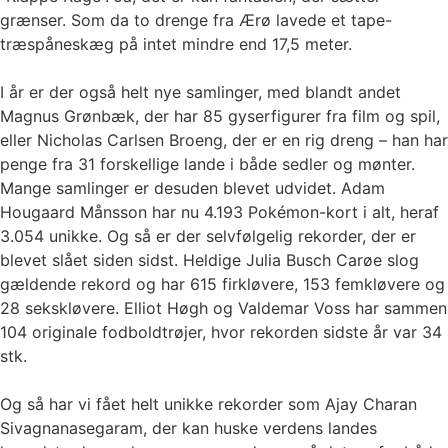
grænser. Som da to drenge fra Ærø lavede et tape-
træspåneskæg på intet mindre end 17,5 meter.
I år er der også helt nye samlinger, med blandt andet
Magnus Grønbæk, der har 85 gyserfigurer fra film og spil,
eller Nicholas Carlsen Broeng, der er en rig dreng – han har
penge fra 31 forskellige lande i både sedler og mønter.
Mange samlinger er desuden blevet udvidet. Adam
Hougaard Månsson har nu 4.193 Pokémon-kort i alt, heraf
3.054 unikke. Og så er der selvfølgelig rekorder, der er
blevet slået siden sidst. Heldige Julia Busch Carøe slog
gældende rekord og har 615 firkløvere, 153 femkløvere og
28 sekskløvere. Elliot Høgh og Valdemar Voss har sammen
104 originale fodboldtrøjer, hvor rekorden sidste år var 34
stk.
Og så har vi fået helt unikke rekorder som Ajay Charan
Sivagnanasegaram, der kan huske verdens landes