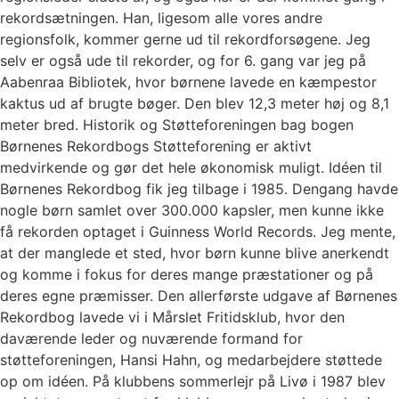
rekordsætningen. Han, ligesom alle vores andre
regionsfolk, kommer gerne ud til rekordforsøgene. Jeg
selv er også ude til rekorder, og for 6. gang var jeg på
Aabenraa Bibliotek, hvor børnene lavede en kæmpestor
kaktus ud af brugte bøger. Den blev 12,3 meter høj og 8,1
meter bred. Historik og Støtteforeningen bag bogen
Børnenes Rekordbogs Støtteforening er aktivt
medvirkende og gør det hele økonomisk muligt. Idéen til
Børnenes Rekordbog fik jeg tilbage i 1985. Dengang havde
nogle børn samlet over 300.000 kapsler, men kunne ikke
få rekorden optaget i Guinness World Records. Jeg mente,
at der manglede et sted, hvor børn kunne blive anerkendt
og komme i fokus for deres mange præstationer og på
deres egne præmisser. Den allerførste udgave af Børnenes
Rekordbog lavede vi i Mårslet Fritidsklub, hvor den
daværende leder og nuværende formand for
støtteforeningen, Hansi Hahn, og medarbejdere støttede
op om idéen. På klubbens sommerlejr på Livø i 1987 blev