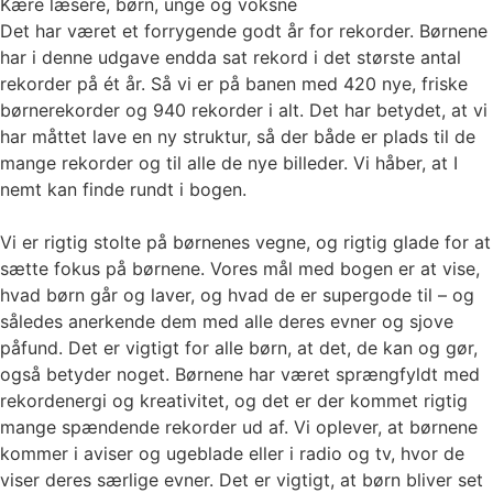
Kære læsere, børn, unge og voksne
Det har været et forrygende godt år for rekorder. Børnene
har i denne udgave endda sat rekord i det største antal
rekorder på ét år. Så vi er på banen med 420 nye, friske
børnerekorder og 940 rekorder i alt. Det har betydet, at vi
har måttet lave en ny struktur, så der både er plads til de
mange rekorder og til alle de nye billeder. Vi håber, at I
nemt kan finde rundt i bogen.
Vi er rigtig stolte på børnenes vegne, og rigtig glade for at
sætte fokus på børnene. Vores mål med bogen er at vise,
hvad børn går og laver, og hvad de er supergode til – og
således anerkende dem med alle deres evner og sjove
påfund. Det er vigtigt for alle børn, at det, de kan og gør,
også betyder noget. Børnene har været sprængfyldt med
rekordenergi og kreativitet, og det er der kommet rigtig
mange spændende rekorder ud af. Vi oplever, at børnene
kommer i aviser og ugeblade eller i radio og tv, hvor de
viser deres særlige evner. Det er vigtigt, at børn bliver set