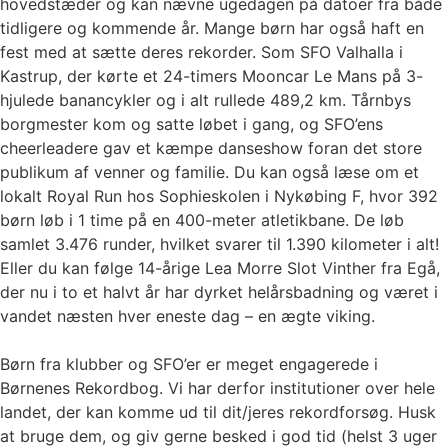
hovedstæder og kan nævne ugedagen på datoer fra både
tidligere og kommende år. Mange børn har også haft en
fest med at sætte deres rekorder. Som SFO Valhalla i
Kastrup, der kørte et 24-timers Mooncar Le Mans på 3-
hjulede banancykler og i alt rullede 489,2 km. Tårnbys
borgmester kom og satte løbet i gang, og SFO’ens
cheerleadere gav et kæmpe danseshow foran det store
publikum af venner og familie. Du kan også læse om et
lokalt Royal Run hos Sophieskolen i Nykøbing F, hvor 392
børn løb i 1 time på en 400-meter atletikbane. De løb
samlet 3.476 runder, hvilket svarer til 1.390 kilometer i alt!
Eller du kan følge 14-årige Lea Morre Slot Vinther fra Egå,
der nu i to et halvt år har dyrket helårsbadning og været i
vandet næsten hver eneste dag – en ægte viking.
Børn fra klubber og SFO’er er meget engagerede i
Børnenes Rekordbog. Vi har derfor institutioner over hele
landet, der kan komme ud til dit/jeres rekordforsøg. Husk
at bruge dem, og giv gerne besked i god tid (helst 3 uger