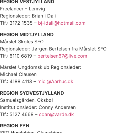
REGION VESTJYLLAND
Freelancer – Lemvig
Regionsleder: Brian i Dali
Tlf.: 3172 1535 –
bj-idali@hotmail.com
REGION MIDTJYLLAND
Mårslet Skoles SFO
Regionsleder: Jørgen Bertelsen fra Mårslet SFO
Tlf.: 6110 6819 –
bertelsen67@live.com
Mårslet Ungdomsklub Regionsleder:
Michael Clausen
Tlf.: 4188 4113 –
micl@Aarhus.dk
REGION SYDVESTJYLLAND
Samuelsgården, Oksbøl
Institutionsleder: Conny Andersen
Tlf.: 5127 4668 –
coan@varde.dk
REGION FYN
SFO Humlebien, Glamsbjerg