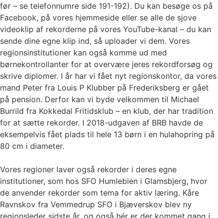
før – se telefonnumre side 191-192). Du kan besøge os på
Facebook, på vores hjemmeside eller se alle de sjove
videoklip af rekorderne på vores YouTube-kanal – du kan
sende dine egne klip ind, så uploader vi dem. Vores
regionsinstitutioner kan også komme ud med
børnekontrollanter for at overvære jeres rekordforsøg og
skrive diplomer. I år har vi fået nyt regionskontor, da vores
mand Peter fra Louis P Klubber på Frederiksberg er gået
på pension. Derfor kan vi byde velkommen til Michael
Burrild fra Kokkedal Fritidsklub – en klub, der har tradition
for at sætte rekorder. I 2018-udgaven af BRB havde de
eksempelvis fået plads til hele 13 børn i en hulahopring på
80 cm i diameter.
Vores regioner laver også rekorder i deres egne
institutioner, som hos SFO Humlebien i Glamsbjerg, hvor
de anvender rekorder som tema for aktiv læring. Kåre
Ravnskov fra Vemmedrup SFO i Bjæverskov blev ny
regionsleder sidste år, og også hér er der kommet gang i