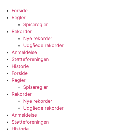
Videre
til
Forside
indhold
Regler
Spiseregler
Rekorder
Nye rekorder
Udgåede rekorder
Anmeldelse
Støtteforeningen
Historie
Forside
Regler
Spiseregler
Rekorder
Nye rekorder
Udgåede rekorder
Anmeldelse
Støtteforeningen
Historie