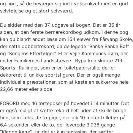
og hørt, så de bevæger sig ind i voksenlivet med en god
selvfølelse og et stort selvværd.
Du sidder med den 37. udgave af bogen. Det er 36 år
siden, at den første børnerekordbog udkom. I denne bog
kan du blandt andet læse om 154 elever fra Fårvang Skole,
der satte dobbeltrekord, da de legede “Banke Banke Bøf”
og “Kongens Efterfølger”. Eller Vejle Kommunes børn, der
under Familiernes Landsstævne i Byparken skabte 219
Sports- Rullinger, som er en toiletpapirsrulle, der er
dekoreret til unikke sportsfigurer. Der er også mange
individuelle præstationer, som at kaste en sukkerroe hele
22,66 meter eller sidde
FORORD med 16 ærteposer på hovedet i 14 minutter. Det
er også muligt at sætte rekord helt uden at skulle bruge
ting, som f.eks. de to piger, der gik 10 meter trillebør på
6,4 sekunder, eller de to, der leverede 3.038 gange
“Klappe Kage”. Ja, det er kun fantasien, der sætter