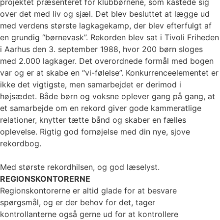
projektet præsenteret for klubbørnene, som kastede sig
over det med liv og sjæl. Det blev besluttet at lægge ud
med verdens største lagkagekamp, der blev efterfulgt af
en grundig “børnevask”. Rekorden blev sat i Tivoli Friheden
i Aarhus den 3. september 1988, hvor 200 børn sloges
med 2.000 lagkager. Det overordnede formål med bogen
var og er at skabe en “vi-følelse”. Konkurrenceelementet er
ikke det vigtigste, men samarbejdet er derimod i
højsædet. Både børn og voksne oplever gang på gang, at
et samarbejde om en rekord giver gode kammeratlige
relationer, knytter tætte bånd og skaber en fælles
oplevelse. Rigtig god fornøjelse med din nye, sjove
rekordbog.
Med største rekordhilsen, og god læselyst.
REGIONSKONTORERNE
Regionskontorerne er altid glade for at besvare
spørgsmål, og er der behov for det, tager
kontrollanterne også gerne ud for at kontrollere