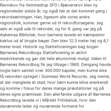
Ravnskov fra Vemmedrup SFO i Bjæverskov blev ny
regionsleder sidste år, og også hér er der kommet gang i
rekordsætningen. Han, ligesom alle vores andre
regionsfolk, kommer gerne ud til rekordforsøgene. Jeg
selv er også ude til rekorder, og for 6. gang var jeg på
Aabenraa Bibliotek, hvor børnene lavede en kæmpestor
kaktus ud af brugte bøger. Den blev 12,3 meter høj og 8,1
meter bred. Historik og Støtteforeningen bag bogen
Børnenes Rekordbogs Støtteforening er aktivt
medvirkende og gør det hele økonomisk muligt. Idéen til
Børnenes Rekordbog fik jeg tilbage i 1985. Dengang havde
nogle børn samlet over 300.000 kapsler, men kunne ikke
få rekorden optaget i Guinness World Records. Jeg mente,
at der manglede et sted, hvor børn kunne blive anerkendt
og komme i fokus for deres mange præstationer og på
deres egne præmisser. Den allerførste udgave af Børnenes
Rekordbog lavede vi i Mårslet Fritidsklub, hvor den
daværende leder og nuværende formand for