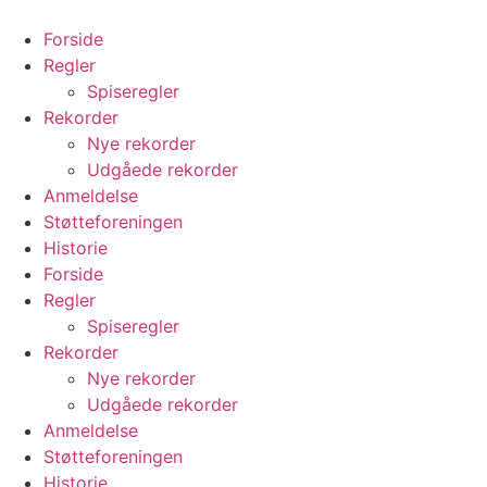
Videre
til
Forside
indhold
Regler
Spiseregler
Rekorder
Nye rekorder
Udgåede rekorder
Anmeldelse
Støtteforeningen
Historie
Forside
Regler
Spiseregler
Rekorder
Nye rekorder
Udgåede rekorder
Anmeldelse
Støtteforeningen
Historie