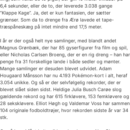
6,4 sekunder, eller de to, der leverede 3.038 gange
“Klappe Kage”. Ja, det er kun fantasien, der sætter
grænser. Som da to drenge fra Ærø lavede et tape-
træspåneskæg på intet mindre end 17,5 meter.
I år er der også helt nye samlinger, med blandt andet
Magnus Grønbæk, der har 85 gyserfigurer fra film og spil,
eller Nicholas Carlsen Broeng, der er en rig dreng – han har
penge fra 31 forskellige lande i både sedler og mønter.
Mange samlinger er desuden blevet udvidet. Adam
Hougaard Månsson har nu 4.193 Pokémon-kort i alt, heraf
3.054 unikke. Og så er der selvfølgelig rekorder, der er
blevet slået siden sidst. Heldige Julia Busch Carøe slog
gældende rekord og har 615 firkløvere, 153 femkløvere og
28 sekskløvere. Elliot Høgh og Valdemar Voss har sammen
104 originale fodboldtrøjer, hvor rekorden sidste år var 34
stk.