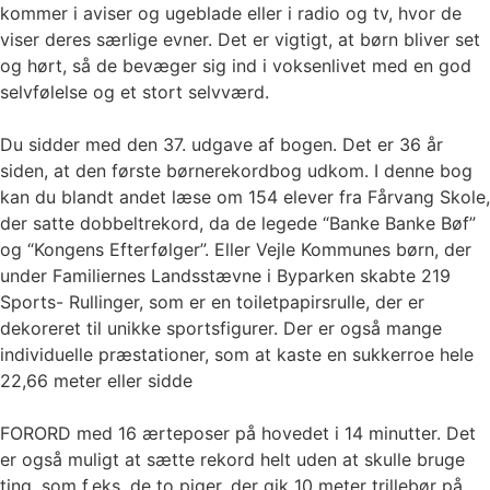
kommer i aviser og ugeblade eller i radio og tv, hvor de
viser deres særlige evner. Det er vigtigt, at børn bliver set
og hørt, så de bevæger sig ind i voksenlivet med en god
selvfølelse og et stort selvværd.
Du sidder med den 37. udgave af bogen. Det er 36 år
siden, at den første børnerekordbog udkom. I denne bog
kan du blandt andet læse om 154 elever fra Fårvang Skole,
der satte dobbeltrekord, da de legede “Banke Banke Bøf”
og “Kongens Efterfølger”. Eller Vejle Kommunes børn, der
under Familiernes Landsstævne i Byparken skabte 219
Sports- Rullinger, som er en toiletpapirsrulle, der er
dekoreret til unikke sportsfigurer. Der er også mange
individuelle præstationer, som at kaste en sukkerroe hele
22,66 meter eller sidde
FORORD med 16 ærteposer på hovedet i 14 minutter. Det
er også muligt at sætte rekord helt uden at skulle bruge
ting, som f.eks. de to piger, der gik 10 meter trillebør på