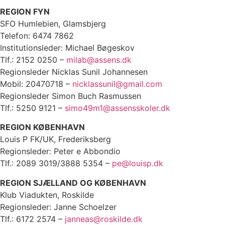
REGION FYN
SFO Humlebien, Glamsbjerg
Telefon: 6474 7862
Institutionsleder: Michael Bøgeskov
Tlf.: 2152 0250 –
milab@assens.dk
Regionsleder Nicklas Sunil Johannesen
Mobil: 20470718 –
nicklassunil@gmail.com
Regionsleder Simon Buch Rasmussen
Tlf.: 5250 9121 –
simo49m1@assensskoler.dk
REGION KØBENHAVN
Louis P FK/UK, Frederiksberg
Regionsleder: Peter e Abbondio
Tlf.: 2089 3019/3888 5354 –
pe@louisp.dk
REGION SJÆLLAND OG KØBENHAVN
Klub Viadukten, Roskilde
Regionsleder: Janne Schoelzer
Tlf.: 6172 2574 –
janneas@roskilde.dk