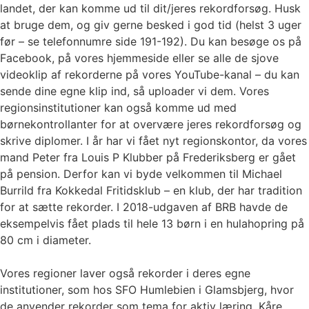
landet, der kan komme ud til dit/jeres rekordforsøg. Husk
at bruge dem, og giv gerne besked i god tid (helst 3 uger
før – se telefonnumre side 191-192). Du kan besøge os på
Facebook, på vores hjemmeside eller se alle de sjove
videoklip af rekorderne på vores YouTube-kanal – du kan
sende dine egne klip ind, så uploader vi dem. Vores
regionsinstitutioner kan også komme ud med
børnekontrollanter for at overvære jeres rekordforsøg og
skrive diplomer. I år har vi fået nyt regionskontor, da vores
mand Peter fra Louis P Klubber på Frederiksberg er gået
på pension. Derfor kan vi byde velkommen til Michael
Burrild fra Kokkedal Fritidsklub – en klub, der har tradition
for at sætte rekorder. I 2018-udgaven af BRB havde de
eksempelvis fået plads til hele 13 børn i en hulahopring på
80 cm i diameter.
Vores regioner laver også rekorder i deres egne
institutioner, som hos SFO Humlebien i Glamsbjerg, hvor
de anvender rekorder som tema for aktiv læring. Kåre