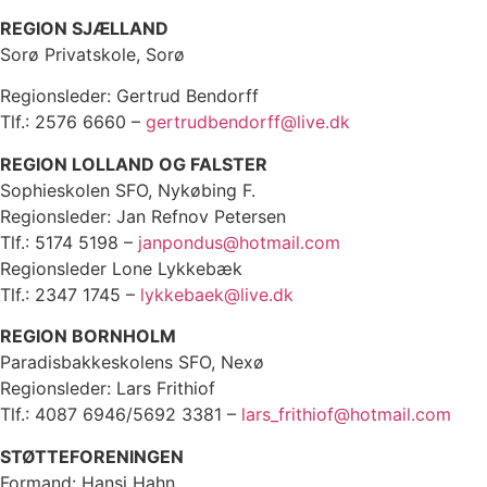
REGION SJÆLLAND
Sorø Privatskole, Sorø
Regionsleder: Gertrud Bendorff
Tlf.: 2576 6660 –
gertrudbendorff@live.dk
REGION LOLLAND OG FALSTER
Sophieskolen SFO, Nykøbing F.
Regionsleder: Jan Refnov Petersen
Tlf.: 5174 5198 –
janpondus@hotmail.com
Regionsleder Lone Lykkebæk
Tlf.: 2347 1745 –
lykkebaek@live.dk
REGION BORNHOLM
Paradisbakkeskolens SFO, Nexø
Regionsleder: Lars Frithiof
Tlf.: 4087 6946/5692 3381 –
lars_frithiof@hotmail.com
STØTTEFORENINGEN
Formand: Hansi Hahn