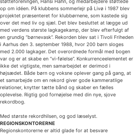
støtteforeningen, Hansi Hahn, og medarbejdere støttede
op om idéen. På klubbens sommerlejr på Livø i 1987 blev
projektet præsenteret for klubbørnene, som kastede sig
over det med liv og sjæl. Det blev besluttet at lægge ud
med verdens største lagkagekamp, der blev efterfulgt af
en grundig “børnevask”. Rekorden blev sat i Tivoli Friheden
i Aarhus den 3. september 1988, hvor 200 børn sloges
med 2.000 lagkager. Det overordnede formål med bogen
var og er at skabe en “vi-følelse”. Konkurrenceelementet er
ikke det vigtigste, men samarbejdet er derimod i
højsædet. Både børn og voksne oplever gang på gang, at
et samarbejde om en rekord giver gode kammeratlige
relationer, knytter tætte bånd og skaber en fælles
oplevelse. Rigtig god fornøjelse med din nye, sjove
rekordbog.
Med største rekordhilsen, og god læselyst.
REGIONSKONTORERNE
Regionskontorerne er altid glade for at besvare