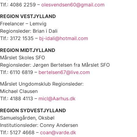
Tlf.: 4086 2259 –
olesvendsen60@gmail.com
REGION VESTJYLLAND
Freelancer – Lemvig
Regionsleder: Brian i Dali
Tlf.: 3172 1535 –
bj-idali@hotmail.com
REGION MIDTJYLLAND
Mårslet Skoles SFO
Regionsleder: Jørgen Bertelsen fra Mårslet SFO
Tlf.: 6110 6819 –
bertelsen67@live.com
Mårslet Ungdomsklub Regionsleder:
Michael Clausen
Tlf.: 4188 4113 –
micl@Aarhus.dk
REGION SYDVESTJYLLAND
Samuelsgården, Oksbøl
Institutionsleder: Conny Andersen
Tlf.: 5127 4668 –
coan@varde.dk