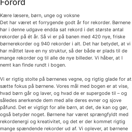
Forord
Kære læsere, børn, unge og voksne
Det har været et forrygende godt år for rekorder. Børnene
har i denne udgave endda sat rekord i det største antal
rekorder på ét år. Så vi er på banen med 420 nye, friske
børnerekorder og 940 rekorder i alt. Det har betydet, at vi
har måttet lave en ny struktur, så der både er plads til de
mange rekorder og til alle de nye billeder. Vi håber, at I
nemt kan finde rundt i bogen.
Vi er rigtig stolte på børnenes vegne, og rigtig glade for at
sætte fokus på børnene. Vores mål med bogen er at vise,
hvad børn går og laver, og hvad de er supergode til – og
således anerkende dem med alle deres evner og sjove
påfund. Det er vigtigt for alle børn, at det, de kan og gør,
også betyder noget. Børnene har været sprængfyldt med
rekordenergi og kreativitet, og det er der kommet rigtig
mange spændende rekorder ud af. Vi oplever, at børnene