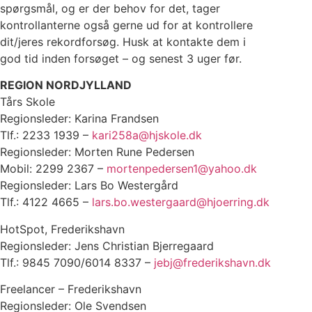
spørgsmål, og er der behov for det, tager
kontrollanterne også gerne ud for at kontrollere
dit/jeres rekordforsøg. Husk at kontakte dem i
god tid inden forsøget – og senest 3 uger før.
REGION NORDJYLLAND
Tårs Skole
Regionsleder: Karina Frandsen
Tlf.: 2233 1939 –
kari258a@hjskole.dk
Regionsleder: Morten Rune Pedersen
Mobil: 2299 2367 –
mortenpedersen1@yahoo.dk
Regionsleder: Lars Bo Westergård
Tlf.: 4122 4665 –
lars.bo.westergaard@hjoerring.dk
HotSpot, Frederikshavn
Regionsleder: Jens Christian Bjerregaard
Tlf.: 9845 7090/6014 8337 –
jebj@frederikshavn.dk
Freelancer – Frederikshavn
Regionsleder: Ole Svendsen