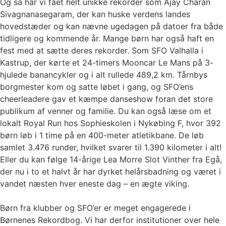
Og så har vi fået helt unikke rekorder som Ajay Charan
Sivagnanasegaram, der kan huske verdens landes
hovedstæder og kan nævne ugedagen på datoer fra både
tidligere og kommende år. Mange børn har også haft en
fest med at sætte deres rekorder. Som SFO Valhalla i
Kastrup, der kørte et 24-timers Mooncar Le Mans på 3-
hjulede banancykler og i alt rullede 489,2 km. Tårnbys
borgmester kom og satte løbet i gang, og SFO’ens
cheerleadere gav et kæmpe danseshow foran det store
publikum af venner og familie. Du kan også læse om et
lokalt Royal Run hos Sophieskolen i Nykøbing F, hvor 392
børn løb i 1 time på en 400-meter atletikbane. De løb
samlet 3.476 runder, hvilket svarer til 1.390 kilometer i alt!
Eller du kan følge 14-årige Lea Morre Slot Vinther fra Egå,
der nu i to et halvt år har dyrket helårsbadning og været i
vandet næsten hver eneste dag – en ægte viking.
Børn fra klubber og SFO’er er meget engagerede i
Børnenes Rekordbog. Vi har derfor institutioner over hele