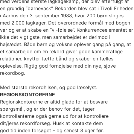
med verdens største lagkagekamp, der blev efterfulgt af
en grundig “børnevask”. Rekorden blev sat i Tivoli Friheden
i Aarhus den 3. september 1988, hvor 200 børn sloges
med 2.000 lagkager. Det overordnede formål med bogen
var og er at skabe en “vi-følelse”. Konkurrenceelementet er
ikke det vigtigste, men samarbejdet er derimod i
højsædet. Både børn og voksne oplever gang på gang, at
et samarbejde om en rekord giver gode kammeratlige
relationer, knytter tætte bånd og skaber en fælles
oplevelse. Rigtig god fornøjelse med din nye, sjove
rekordbog.
Med største rekordhilsen, og god læselyst.
REGIONSKONTORERNE
Regionskontorerne er altid glade for at besvare
spørgsmål, og er der behov for det, tager
kontrollanterne også gerne ud for at kontrollere
dit/jeres rekordforsøg. Husk at kontakte dem i
god tid inden forsøget – og senest 3 uger før.