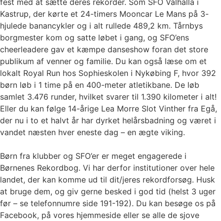
fest med at sætte deres rekorder. Som SFO Valhalla i
Kastrup, der kørte et 24-timers Mooncar Le Mans på 3-
hjulede banancykler og i alt rullede 489,2 km. Tårnbys
borgmester kom og satte løbet i gang, og SFO’ens
cheerleadere gav et kæmpe danseshow foran det store
publikum af venner og familie. Du kan også læse om et
lokalt Royal Run hos Sophieskolen i Nykøbing F, hvor 392
børn løb i 1 time på en 400-meter atletikbane. De løb
samlet 3.476 runder, hvilket svarer til 1.390 kilometer i alt!
Eller du kan følge 14-årige Lea Morre Slot Vinther fra Egå,
der nu i to et halvt år har dyrket helårsbadning og været i
vandet næsten hver eneste dag – en ægte viking.
Børn fra klubber og SFO’er er meget engagerede i
Børnenes Rekordbog. Vi har derfor institutioner over hele
landet, der kan komme ud til dit/jeres rekordforsøg. Husk
at bruge dem, og giv gerne besked i god tid (helst 3 uger
før – se telefonnumre side 191-192). Du kan besøge os på
Facebook, på vores hjemmeside eller se alle de sjove