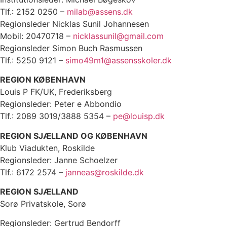
Tlf.: 2152 0250 –
milab@assens.dk
Regionsleder Nicklas Sunil Johannesen
Mobil: 20470718 –
nicklassunil@gmail.com
Regionsleder Simon Buch Rasmussen
Tlf.: 5250 9121 –
simo49m1@assensskoler.dk
REGION KØBENHAVN
Louis P FK/UK, Frederiksberg
Regionsleder: Peter e Abbondio
Tlf.: 2089 3019/3888 5354 –
pe@louisp.dk
REGION SJÆLLAND OG KØBENHAVN
Klub Viadukten, Roskilde
Regionsleder: Janne Schoelzer
Tlf.: 6172 2574 –
janneas@roskilde.dk
REGION SJÆLLAND
Sorø Privatskole, Sorø
Regionsleder: Gertrud Bendorff