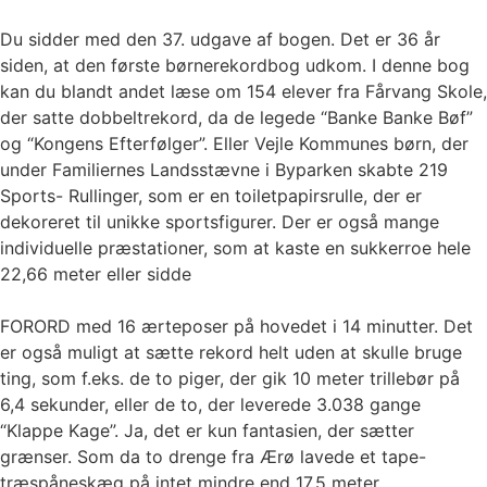
Du sidder med den 37. udgave af bogen. Det er 36 år
siden, at den første børnerekordbog udkom. I denne bog
kan du blandt andet læse om 154 elever fra Fårvang Skole,
der satte dobbeltrekord, da de legede “Banke Banke Bøf”
og “Kongens Efterfølger”. Eller Vejle Kommunes børn, der
under Familiernes Landsstævne i Byparken skabte 219
Sports- Rullinger, som er en toiletpapirsrulle, der er
dekoreret til unikke sportsfigurer. Der er også mange
individuelle præstationer, som at kaste en sukkerroe hele
22,66 meter eller sidde
FORORD med 16 ærteposer på hovedet i 14 minutter. Det
er også muligt at sætte rekord helt uden at skulle bruge
ting, som f.eks. de to piger, der gik 10 meter trillebør på
6,4 sekunder, eller de to, der leverede 3.038 gange
“Klappe Kage”. Ja, det er kun fantasien, der sætter
grænser. Som da to drenge fra Ærø lavede et tape-
træspåneskæg på intet mindre end 17,5 meter.