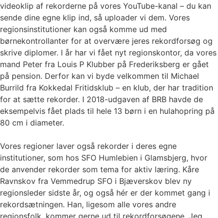
videoklip af rekorderne på vores YouTube-kanal – du kan
sende dine egne klip ind, så uploader vi dem. Vores
regionsinstitutioner kan også komme ud med
børnekontrollanter for at overvære jeres rekordforsøg og
skrive diplomer. I år har vi fået nyt regionskontor, da vores
mand Peter fra Louis P Klubber på Frederiksberg er gået
på pension. Derfor kan vi byde velkommen til Michael
Burrild fra Kokkedal Fritidsklub – en klub, der har tradition
for at sætte rekorder. I 2018-udgaven af BRB havde de
eksempelvis fået plads til hele 13 børn i en hulahopring på
80 cm i diameter.
Vores regioner laver også rekorder i deres egne
institutioner, som hos SFO Humlebien i Glamsbjerg, hvor
de anvender rekorder som tema for aktiv læring. Kåre
Ravnskov fra Vemmedrup SFO i Bjæverskov blev ny
regionsleder sidste år, og også hér er der kommet gang i
rekordsætningen. Han, ligesom alle vores andre
regionsfolk, kommer gerne ud til rekordforsøgene. Jeg