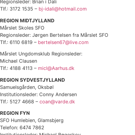
Regionsleder: Brian i Dali
Tlf.: 3172 1535 –
bj-idali@hotmail.com
REGION MIDTJYLLAND
Mårslet Skoles SFO
Regionsleder: Jørgen Bertelsen fra Mårslet SFO
Tlf.: 6110 6819 –
bertelsen67@live.com
Mårslet Ungdomsklub Regionsleder:
Michael Clausen
Tlf.: 4188 4113 –
micl@Aarhus.dk
REGION SYDVESTJYLLAND
Samuelsgården, Oksbøl
Institutionsleder: Conny Andersen
Tlf.: 5127 4668 –
coan@varde.dk
REGION FYN
SFO Humlebien, Glamsbjerg
Telefon: 6474 7862
Institutionsleder: Michael Bøgeskov