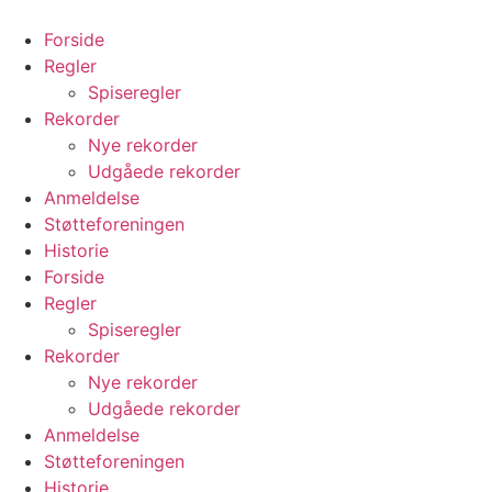
Videre
til
Forside
indhold
Regler
Spiseregler
Rekorder
Nye rekorder
Udgåede rekorder
Anmeldelse
Støtteforeningen
Historie
Forside
Regler
Spiseregler
Rekorder
Nye rekorder
Udgåede rekorder
Anmeldelse
Støtteforeningen
Historie