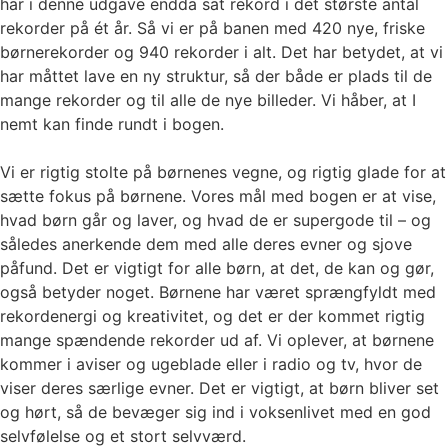
har i denne udgave endda sat rekord i det største antal
rekorder på ét år. Så vi er på banen med 420 nye, friske
børnerekorder og 940 rekorder i alt. Det har betydet, at vi
har måttet lave en ny struktur, så der både er plads til de
mange rekorder og til alle de nye billeder. Vi håber, at I
nemt kan finde rundt i bogen.
Vi er rigtig stolte på børnenes vegne, og rigtig glade for at
sætte fokus på børnene. Vores mål med bogen er at vise,
hvad børn går og laver, og hvad de er supergode til – og
således anerkende dem med alle deres evner og sjove
påfund. Det er vigtigt for alle børn, at det, de kan og gør,
også betyder noget. Børnene har været sprængfyldt med
rekordenergi og kreativitet, og det er der kommet rigtig
mange spændende rekorder ud af. Vi oplever, at børnene
kommer i aviser og ugeblade eller i radio og tv, hvor de
viser deres særlige evner. Det er vigtigt, at børn bliver set
og hørt, så de bevæger sig ind i voksenlivet med en god
selvfølelse og et stort selvværd.