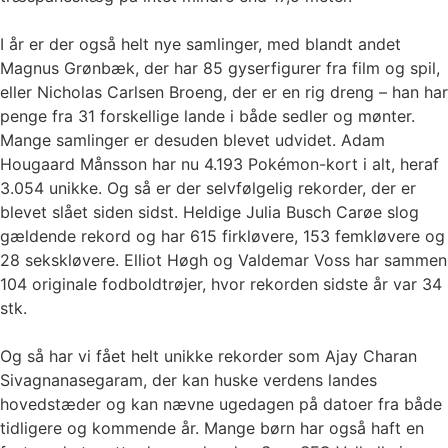
I år er der også helt nye samlinger, med blandt andet
Magnus Grønbæk, der har 85 gyserfigurer fra film og spil,
eller Nicholas Carlsen Broeng, der er en rig dreng – han har
penge fra 31 forskellige lande i både sedler og mønter.
Mange samlinger er desuden blevet udvidet. Adam
Hougaard Månsson har nu 4.193 Pokémon-kort i alt, heraf
3.054 unikke. Og så er der selvfølgelig rekorder, der er
blevet slået siden sidst. Heldige Julia Busch Carøe slog
gældende rekord og har 615 firkløvere, 153 femkløvere og
28 sekskløvere. Elliot Høgh og Valdemar Voss har sammen
104 originale fodboldtrøjer, hvor rekorden sidste år var 34
stk.
Og så har vi fået helt unikke rekorder som Ajay Charan
Sivagnanasegaram, der kan huske verdens landes
hovedstæder og kan nævne ugedagen på datoer fra både
tidligere og kommende år. Mange børn har også haft en