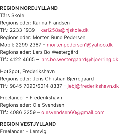
REGION NORDJYLLAND
Tårs Skole
Regionsleder: Karina Frandsen
Tlf.: 2233 1939 –
kari258a@hjskole.dk
Regionsleder: Morten Rune Pedersen
Mobil: 2299 2367 –
mortenpedersen1@yahoo.dk
Regionsleder: Lars Bo Westergård
Tlf.: 4122 4665 –
lars.bo.westergaard@hjoerring.dk
HotSpot, Frederikshavn
Regionsleder: Jens Christian Bjerregaard
Tlf.: 9845 7090/6014 8337 –
jebj@frederikshavn.dk
Freelancer – Frederikshavn
Regionsleder: Ole Svendsen
Tlf.: 4086 2259 –
olesvendsen60@gmail.com
REGION VESTJYLLAND
Freelancer – Lemvig