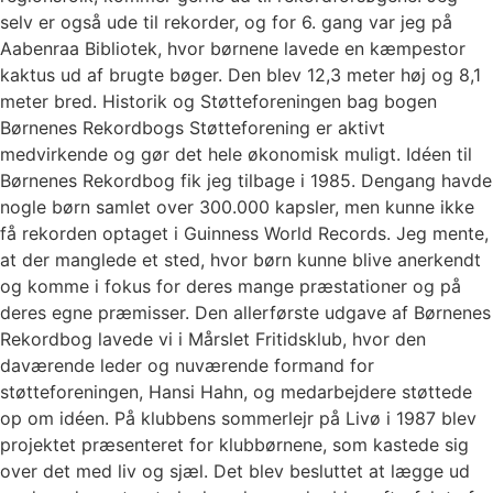
selv er også ude til rekorder, og for 6. gang var jeg på
Aabenraa Bibliotek, hvor børnene lavede en kæmpestor
kaktus ud af brugte bøger. Den blev 12,3 meter høj og 8,1
meter bred. Historik og Støtteforeningen bag bogen
Børnenes Rekordbogs Støtteforening er aktivt
medvirkende og gør det hele økonomisk muligt. Idéen til
Børnenes Rekordbog fik jeg tilbage i 1985. Dengang havde
nogle børn samlet over 300.000 kapsler, men kunne ikke
få rekorden optaget i Guinness World Records. Jeg mente,
at der manglede et sted, hvor børn kunne blive anerkendt
og komme i fokus for deres mange præstationer og på
deres egne præmisser. Den allerførste udgave af Børnenes
Rekordbog lavede vi i Mårslet Fritidsklub, hvor den
daværende leder og nuværende formand for
støtteforeningen, Hansi Hahn, og medarbejdere støttede
op om idéen. På klubbens sommerlejr på Livø i 1987 blev
projektet præsenteret for klubbørnene, som kastede sig
over det med liv og sjæl. Det blev besluttet at lægge ud