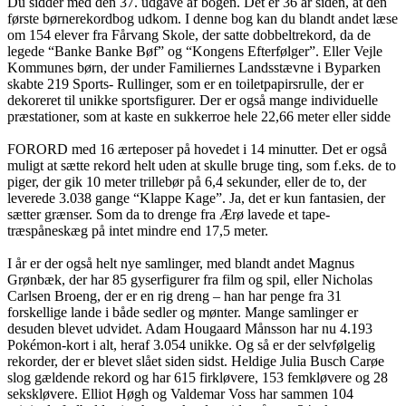
Du sidder med den 37. udgave af bogen. Det er 36 år siden, at den
første børnerekordbog udkom. I denne bog kan du blandt andet læse
om 154 elever fra Fårvang Skole, der satte dobbeltrekord, da de
legede “Banke Banke Bøf” og “Kongens Efterfølger”. Eller Vejle
Kommunes børn, der under Familiernes Landsstævne i Byparken
skabte 219 Sports- Rullinger, som er en toiletpapirsrulle, der er
dekoreret til unikke sportsfigurer. Der er også mange individuelle
præstationer, som at kaste en sukkerroe hele 22,66 meter eller sidde
FORORD med 16 ærteposer på hovedet i 14 minutter. Det er også
muligt at sætte rekord helt uden at skulle bruge ting, som f.eks. de to
piger, der gik 10 meter trillebør på 6,4 sekunder, eller de to, der
leverede 3.038 gange “Klappe Kage”. Ja, det er kun fantasien, der
sætter grænser. Som da to drenge fra Ærø lavede et tape-
træspåneskæg på intet mindre end 17,5 meter.
I år er der også helt nye samlinger, med blandt andet Magnus
Grønbæk, der har 85 gyserfigurer fra film og spil, eller Nicholas
Carlsen Broeng, der er en rig dreng – han har penge fra 31
forskellige lande i både sedler og mønter. Mange samlinger er
desuden blevet udvidet. Adam Hougaard Månsson har nu 4.193
Pokémon-kort i alt, heraf 3.054 unikke. Og så er der selvfølgelig
rekorder, der er blevet slået siden sidst. Heldige Julia Busch Carøe
slog gældende rekord og har 615 firkløvere, 153 femkløvere og 28
sekskløvere. Elliot Høgh og Valdemar Voss har sammen 104