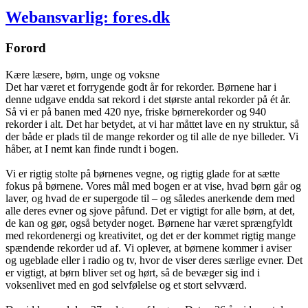
Webansvarlig: fores.dk
Forord
Kære læsere, børn, unge og voksne
Det har været et forrygende godt år for rekorder. Børnene har i
denne udgave endda sat rekord i det største antal rekorder på ét år.
Så vi er på banen med 420 nye, friske børnerekorder og 940
rekorder i alt. Det har betydet, at vi har måttet lave en ny struktur, så
der både er plads til de mange rekorder og til alle de nye billeder. Vi
håber, at I nemt kan finde rundt i bogen.
Vi er rigtig stolte på børnenes vegne, og rigtig glade for at sætte
fokus på børnene. Vores mål med bogen er at vise, hvad børn går og
laver, og hvad de er supergode til – og således anerkende dem med
alle deres evner og sjove påfund. Det er vigtigt for alle børn, at det,
de kan og gør, også betyder noget. Børnene har været sprængfyldt
med rekordenergi og kreativitet, og det er der kommet rigtig mange
spændende rekorder ud af. Vi oplever, at børnene kommer i aviser
og ugeblade eller i radio og tv, hvor de viser deres særlige evner. Det
er vigtigt, at børn bliver set og hørt, så de bevæger sig ind i
voksenlivet med en god selvfølelse og et stort selvværd.