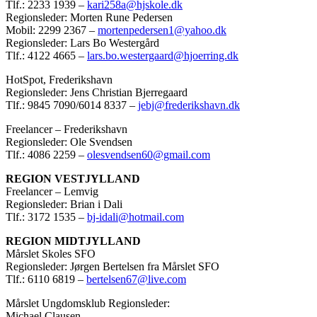
Tlf.: 2233 1939 –
kari258a@hjskole.dk
Regionsleder: Morten Rune Pedersen
Mobil: 2299 2367 –
mortenpedersen1@yahoo.dk
Regionsleder: Lars Bo Westergård
Tlf.: 4122 4665 –
lars.bo.westergaard@hjoerring.dk
HotSpot, Frederikshavn
Regionsleder: Jens Christian Bjerregaard
Tlf.: 9845 7090/6014 8337 –
jebj@frederikshavn.dk
Freelancer – Frederikshavn
Regionsleder: Ole Svendsen
Tlf.: 4086 2259 –
olesvendsen60@gmail.com
REGION VESTJYLLAND
Freelancer – Lemvig
Regionsleder: Brian i Dali
Tlf.: 3172 1535 –
bj-idali@hotmail.com
REGION MIDTJYLLAND
Mårslet Skoles SFO
Regionsleder: Jørgen Bertelsen fra Mårslet SFO
Tlf.: 6110 6819 –
bertelsen67@live.com
Mårslet Ungdomsklub Regionsleder:
Michael Clausen