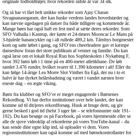
originale fodboldtrøjer, hvor rekorden sidste år var 34 stk.
Og så har vi fået helt unikke rekorder som Ajay Charan
Sivagnanasegaram, der kan huske verdens landes hovedstæder og
kan nævne ugedagen på datoer fra både tidligere og kommende år.
Mange børn har også haft en fest med at sætte deres rekorder. Som
SFO Valhalla i Kastrup, der kørte et 24-timers Mooncar Le Mans på
3-hjulede banancykler og i alt rullede 489,2 km. Tårnbys borgmester
kom og satte løbet i gang, og SFO’ens cheerleadere gav et kæmpe
danseshow foran det store publikum af venner og familie. Du kan
også læse om et lokalt Royal Run hos Sophieskolen i Nykøbing F,
hvor 392 børn løb i 1 time på en 400-meter atletikbane. De løb
samlet 3.476 runder, hvilket svarer til 1.390 kilometer i alt! Eller du
kan følge 14-årige Lea Morre Slot Vinther fra Egå, der nu i to et
halvt år har dyrket helårsbadning og været i vandet næsten hver
eneste dag – en ægte viking.
Børn fra klubber og SFO’er er meget engagerede i Børnenes
Rekordbog. Vi har derfor institutioner over hele landet, der kan
komme ud til dit/jeres rekordforsøg. Husk at bruge dem, og giv
gerne besked i god tid (helst 3 uger før – se telefonnumre side 191-
192). Du kan besøge os på Facebook, på vores hjemmeside eller se
alle de sjove videoklip af rekorderne på vores YouTube-kanal – du
kan sende dine egne klip ind, så uploader vi dem. Vores
regionsinstitutioner kan også komme ud med børnekontrollanter for