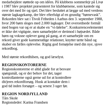
medarbejdere støttede op om idéen. På klubbens sommerlejr på Livø
i 1987 blev projektet præsenteret for klubbørnene, som kastede sig
over det med liv og sjæl. Det blev besluttet at lægge ud med verdens
største lagkagekamp, der blev efterfulgt af en grundig “børnevask”.
Rekorden blev sat i Tivoli Friheden i Aarhus den 3. september 1988,
hvor 200 børn sloges med 2.000 lagkager. Det overordnede formål
med bogen var og er at skabe en “vi-følelse”. Konkurrenceelementet
er ikke det vigtigste, men samarbejdet er derimod i højsædet. Både
børn og voksne oplever gang på gang, at et samarbejde om en
rekord giver gode kammeratlige relationer, knytter tætte bånd og
skaber en fælles oplevelse. Rigtig god fornøjelse med din nye, sjove
rekordbog.
Med største rekordhilsen, og god læselyst.
REGIONSKONTORERNE
Regionskontorerne er altid glade for at besvare
spørgsmål, og er der behov for det, tager
kontrollanterne også gerne ud for at kontrollere
dit/jeres rekordforsøg. Husk at kontakte dem i
god tid inden forsøget – og senest 3 uger før.
REGION NORDJYLLAND
Tårs Skole
Regionsleder: Karina Frandsen