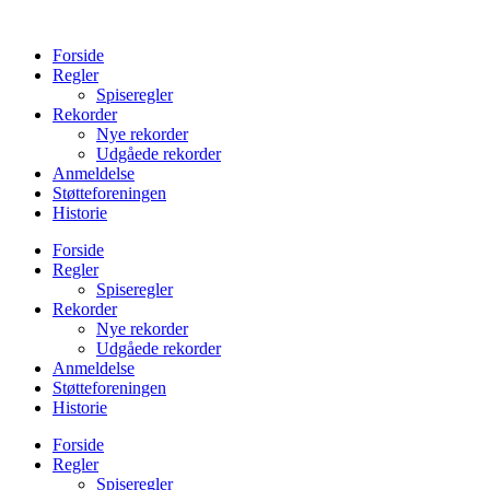
Videre
til
Forside
indhold
Regler
Spiseregler
Rekorder
Nye rekorder
Udgåede rekorder
Anmeldelse
Støtteforeningen
Historie
Forside
Regler
Spiseregler
Rekorder
Nye rekorder
Udgåede rekorder
Anmeldelse
Støtteforeningen
Historie
Forside
Regler
Spiseregler