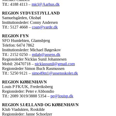
Tlf.: 4188 4113 –
micl@Aarhus.dk
REGION SYDVESTJYLLAND
Samuelsgården, Oksbøl
Institutionsleder: Conny Andersen
Tlf.: 5127 4668 –
coan@varde.dk
REGION FYN
SFO Humlebien, Glamsbjerg
Telefon: 6474 7862
Institutionsleder: Michael Bøgeskov
Tlf.: 2152 0250 –
milab@assens.dk
Regionsleder Nicklas Sunil Johannesen
Mobil: 20470718 –
nicklassunil@gmail.com
Regionsleder Simon Buch Rasmussen
Tlf.: 5250 9121 –
simo49m1@assensskoler.dk
REGION KØBENHAVN
Louis P FK/UK, Frederiksberg
Regionsleder: Peter e Abbondio
Tlf.: 2089 3019/3888 5354 –
pe@louisp.dk
REGION SJÆLLAND OG KØBENHAVN
Klub Viadukten, Roskilde
Regionsleder: Janne Schoelzer