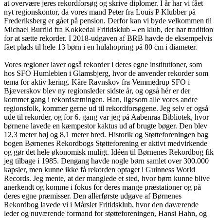
at overvære jeres rekordforsøg og skrive diplomer. I år har vi fået
nyt regionskontor, da vores mand Peter fra Louis P Klubber på
Frederiksberg er gået på pension. Derfor kan vi byde velkommen til
Michael Burrild fra Kokkedal Fritidsklub – en klub, der har tradition
for at sætte rekorder. I 2018-udgaven af BRB havde de eksempelvis
fået plads til hele 13 børn i en hulahopring på 80 cm i diameter.
Vores regioner laver også rekorder i deres egne institutioner, som
hos SFO Humlebien i Glamsbjerg, hvor de anvender rekorder som
tema for aktiv læring. Kåre Ravnskov fra Vemmedrup SFO i
Bjæverskov blev ny regionsleder sidste år, og også hér er der
kommet gang i rekordsætningen. Han, ligesom alle vores andre
regionsfolk, kommer gerne ud til rekordforsøgene. Jeg selv er også
ude til rekorder, og for 6. gang var jeg på Aabenraa Bibliotek, hvor
børnene lavede en kæmpestor kaktus ud af brugte bøger. Den blev
12,3 meter høj og 8,1 meter bred. Historik og Støtteforeningen bag
bogen Børnenes Rekordbogs Støtteforening er aktivt medvirkende
og gør det hele økonomisk muligt. Idéen til Børnenes Rekordbog fik
jeg tilbage i 1985. Dengang havde nogle børn samlet over 300.000
kapsler, men kunne ikke få rekorden optaget i Guinness World
Records. Jeg mente, at der manglede et sted, hvor børn kunne blive
anerkendt og komme i fokus for deres mange præstationer og på
deres egne præmisser. Den allerførste udgave af Børnenes
Rekordbog lavede vi i Mårslet Fritidsklub, hvor den daværende
leder og nuværende formand for støtteforeningen, Hansi Hahn, og