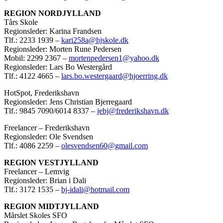
REGION NORDJYLLAND
Tårs Skole
Regionsleder: Karina Frandsen
Tlf.: 2233 1939 –
kari258a@hjskole.dk
Regionsleder: Morten Rune Pedersen
Mobil: 2299 2367 –
mortenpedersen1@yahoo.dk
Regionsleder: Lars Bo Westergård
Tlf.: 4122 4665 –
lars.bo.westergaard@hjoerring.dk
HotSpot, Frederikshavn
Regionsleder: Jens Christian Bjerregaard
Tlf.: 9845 7090/6014 8337 –
jebj@frederikshavn.dk
Freelancer – Frederikshavn
Regionsleder: Ole Svendsen
Tlf.: 4086 2259 –
olesvendsen60@gmail.com
REGION VESTJYLLAND
Freelancer – Lemvig
Regionsleder: Brian i Dali
Tlf.: 3172 1535 –
bj-idali@hotmail.com
REGION MIDTJYLLAND
Mårslet Skoles SFO