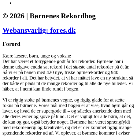
© 2026 | Børnenes Rekordbog
Webansvarlig: fores.dk
Forord
Kære læsere, børn, unge og voksne
Det har været et forrygende godt år for rekorder. Børnene har i
denne udgave endda sat rekord i det største antal rekorder på ét år.
Så vi er på banen med 420 nye, friske børnerekorder og 940
rekorder i alt. Det har betydet, at vi har måttet lave en ny struktur, så
der både er plads til de mange rekorder og til alle de nye billeder. Vi
håber, at I nemt kan finde rundt i bogen.
Vi er rigtig stolte på børnenes vegne, og rigtig glade for at sætte
fokus på børnene. Vores mål med bogen er at vise, hvad børn går og
laver, og hvad de er supergode til – og således anerkende dem med
alle deres evner og sjove påfund. Det er vigtigt for alle børn, at det,
de kan og gør, også betyder noget. Børnene har været sprængfyldt
med rekordenergi og kreativitet, og det er der kommet rigtig mange
spændende rekorder ud af. Vi oplever, at børnene kommer i aviser