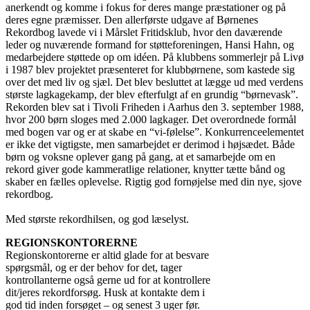
anerkendt og komme i fokus for deres mange præstationer og på
deres egne præmisser. Den allerførste udgave af Børnenes
Rekordbog lavede vi i Mårslet Fritidsklub, hvor den daværende
leder og nuværende formand for støtteforeningen, Hansi Hahn, og
medarbejdere støttede op om idéen. På klubbens sommerlejr på Livø
i 1987 blev projektet præsenteret for klubbørnene, som kastede sig
over det med liv og sjæl. Det blev besluttet at lægge ud med verdens
største lagkagekamp, der blev efterfulgt af en grundig “børnevask”.
Rekorden blev sat i Tivoli Friheden i Aarhus den 3. september 1988,
hvor 200 børn sloges med 2.000 lagkager. Det overordnede formål
med bogen var og er at skabe en “vi-følelse”. Konkurrenceelementet
er ikke det vigtigste, men samarbejdet er derimod i højsædet. Både
børn og voksne oplever gang på gang, at et samarbejde om en
rekord giver gode kammeratlige relationer, knytter tætte bånd og
skaber en fælles oplevelse. Rigtig god fornøjelse med din nye, sjove
rekordbog.
Med største rekordhilsen, og god læselyst.
REGIONSKONTORERNE
Regionskontorerne er altid glade for at besvare
spørgsmål, og er der behov for det, tager
kontrollanterne også gerne ud for at kontrollere
dit/jeres rekordforsøg. Husk at kontakte dem i
god tid inden forsøget – og senest 3 uger før.