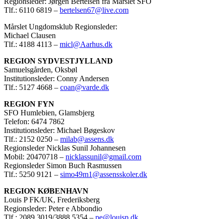
Regionsleder: Jørgen Bertelsen fra Mårslet SFO
Tlf.: 6110 6819 –
bertelsen67@live.com
Mårslet Ungdomsklub Regionsleder:
Michael Clausen
Tlf.: 4188 4113 –
micl@Aarhus.dk
REGION SYDVESTJYLLAND
Samuelsgården, Oksbøl
Institutionsleder: Conny Andersen
Tlf.: 5127 4668 –
coan@varde.dk
REGION FYN
SFO Humlebien, Glamsbjerg
Telefon: 6474 7862
Institutionsleder: Michael Bøgeskov
Tlf.: 2152 0250 –
milab@assens.dk
Regionsleder Nicklas Sunil Johannesen
Mobil: 20470718 –
nicklassunil@gmail.com
Regionsleder Simon Buch Rasmussen
Tlf.: 5250 9121 –
simo49m1@assensskoler.dk
REGION KØBENHAVN
Louis P FK/UK, Frederiksberg
Regionsleder: Peter e Abbondio
Tlf.: 2089 3019/3888 5354 –
pe@louisp.dk