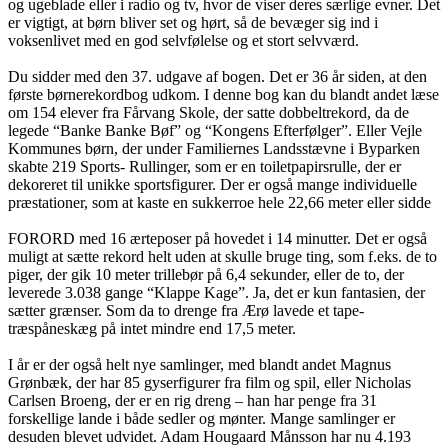
og ugeblade eller i radio og tv, hvor de viser deres særlige evner. Det
er vigtigt, at børn bliver set og hørt, så de bevæger sig ind i
voksenlivet med en god selvfølelse og et stort selvværd.
Du sidder med den 37. udgave af bogen. Det er 36 år siden, at den
første børnerekordbog udkom. I denne bog kan du blandt andet læse
om 154 elever fra Fårvang Skole, der satte dobbeltrekord, da de
legede “Banke Banke Bøf” og “Kongens Efterfølger”. Eller Vejle
Kommunes børn, der under Familiernes Landsstævne i Byparken
skabte 219 Sports- Rullinger, som er en toiletpapirsrulle, der er
dekoreret til unikke sportsfigurer. Der er også mange individuelle
præstationer, som at kaste en sukkerroe hele 22,66 meter eller sidde
FORORD med 16 ærteposer på hovedet i 14 minutter. Det er også
muligt at sætte rekord helt uden at skulle bruge ting, som f.eks. de to
piger, der gik 10 meter trillebør på 6,4 sekunder, eller de to, der
leverede 3.038 gange “Klappe Kage”. Ja, det er kun fantasien, der
sætter grænser. Som da to drenge fra Ærø lavede et tape-
træspåneskæg på intet mindre end 17,5 meter.
I år er der også helt nye samlinger, med blandt andet Magnus
Grønbæk, der har 85 gyserfigurer fra film og spil, eller Nicholas
Carlsen Broeng, der er en rig dreng – han har penge fra 31
forskellige lande i både sedler og mønter. Mange samlinger er
desuden blevet udvidet. Adam Hougaard Månsson har nu 4.193