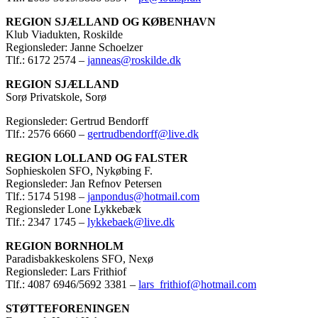
REGION SJÆLLAND OG KØBENHAVN
Klub Viadukten, Roskilde
Regionsleder: Janne Schoelzer
Tlf.: 6172 2574 –
janneas@roskilde.dk
REGION SJÆLLAND
Sorø Privatskole, Sorø
Regionsleder: Gertrud Bendorff
Tlf.: 2576 6660 –
gertrudbendorff@live.dk
REGION LOLLAND OG FALSTER
Sophieskolen SFO, Nykøbing F.
Regionsleder: Jan Refnov Petersen
Tlf.: 5174 5198 –
janpondus@hotmail.com
Regionsleder Lone Lykkebæk
Tlf.: 2347 1745 –
lykkebaek@live.dk
REGION BORNHOLM
Paradisbakkeskolens SFO, Nexø
Regionsleder: Lars Frithiof
Tlf.: 4087 6946/5692 3381 –
lars_frithiof@hotmail.com
STØTTEFORENINGEN