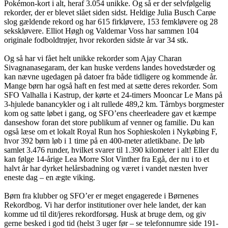
Pokémon-kort i alt, heraf 3.054 unikke. Og så er der selvfølgelig
rekorder, der er blevet slået siden sidst. Heldige Julia Busch Carøe
slog gældende rekord og har 615 firkløvere, 153 femkløvere og 28
sekskløvere. Elliot Høgh og Valdemar Voss har sammen 104
originale fodboldtrøjer, hvor rekorden sidste år var 34 stk.
Og så har vi fået helt unikke rekorder som Ajay Charan
Sivagnanasegaram, der kan huske verdens landes hovedstæder og
kan nævne ugedagen på datoer fra både tidligere og kommende år.
Mange børn har også haft en fest med at sætte deres rekorder. Som
SFO Valhalla i Kastrup, der kørte et 24-timers Mooncar Le Mans på
3-hjulede banancykler og i alt rullede 489,2 km. Tårnbys borgmester
kom og satte løbet i gang, og SFO’ens cheerleadere gav et kæmpe
danseshow foran det store publikum af venner og familie. Du kan
også læse om et lokalt Royal Run hos Sophieskolen i Nykøbing F,
hvor 392 børn løb i 1 time på en 400-meter atletikbane. De løb
samlet 3.476 runder, hvilket svarer til 1.390 kilometer i alt! Eller du
kan følge 14-årige Lea Morre Slot Vinther fra Egå, der nu i to et
halvt år har dyrket helårsbadning og været i vandet næsten hver
eneste dag – en ægte viking.
Børn fra klubber og SFO’er er meget engagerede i Børnenes
Rekordbog. Vi har derfor institutioner over hele landet, der kan
komme ud til dit/jeres rekordforsøg. Husk at bruge dem, og giv
gerne besked i god tid (helst 3 uger før – se telefonnumre side 191-