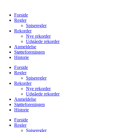
Videre
til
Forside
indhold
Regler
Spiseregler
Rekorder
Nye rekorder
Udgåede rekorder
Anmeldelse
Støtteforeningen
Historie
Forside
Regler
Spiseregler
Rekorder
Nye rekorder
Udgåede rekorder
Anmeldelse
Støtteforeningen
Historie
Forside
Regler
Spiseregler