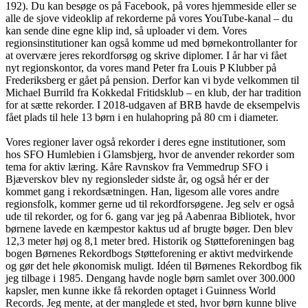
192). Du kan besøge os på Facebook, på vores hjemmeside eller se
alle de sjove videoklip af rekorderne på vores YouTube-kanal – du
kan sende dine egne klip ind, så uploader vi dem. Vores
regionsinstitutioner kan også komme ud med børnekontrollanter for
at overvære jeres rekordforsøg og skrive diplomer. I år har vi fået
nyt regionskontor, da vores mand Peter fra Louis P Klubber på
Frederiksberg er gået på pension. Derfor kan vi byde velkommen til
Michael Burrild fra Kokkedal Fritidsklub – en klub, der har tradition
for at sætte rekorder. I 2018-udgaven af BRB havde de eksempelvis
fået plads til hele 13 børn i en hulahopring på 80 cm i diameter.
Vores regioner laver også rekorder i deres egne institutioner, som
hos SFO Humlebien i Glamsbjerg, hvor de anvender rekorder som
tema for aktiv læring. Kåre Ravnskov fra Vemmedrup SFO i
Bjæverskov blev ny regionsleder sidste år, og også hér er der
kommet gang i rekordsætningen. Han, ligesom alle vores andre
regionsfolk, kommer gerne ud til rekordforsøgene. Jeg selv er også
ude til rekorder, og for 6. gang var jeg på Aabenraa Bibliotek, hvor
børnene lavede en kæmpestor kaktus ud af brugte bøger. Den blev
12,3 meter høj og 8,1 meter bred. Historik og Støtteforeningen bag
bogen Børnenes Rekordbogs Støtteforening er aktivt medvirkende
og gør det hele økonomisk muligt. Idéen til Børnenes Rekordbog fik
jeg tilbage i 1985. Dengang havde nogle børn samlet over 300.000
kapsler, men kunne ikke få rekorden optaget i Guinness World
Records. Jeg mente, at der manglede et sted, hvor børn kunne blive