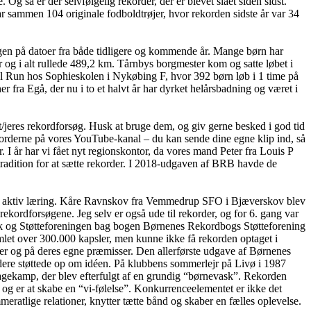
så er der selvfølgelig rekorder, der er blevet slået siden sidst.
 sammen 104 originale fodboldtrøjer, hvor rekorden sidste år var 34
en på datoer fra både tidligere og kommende år. Mange børn har
 og i alt rullede 489,2 km. Tårnbys borgmester kom og satte løbet i
l Run hos Sophieskolen i Nykøbing F, hvor 392 børn løb i 1 time på
er fra Egå, der nu i to et halvt år har dyrket helårsbadning og været i
/jeres rekordforsøg. Husk at bruge dem, og giv gerne besked i god tid
korderne på vores YouTube-kanal – du kan sende dine egne klip ind, så
I år har vi fået nyt regionskontor, da vores mand Peter fra Louis P
tradition for at sætte rekorder. I 2018-udgaven af BRB havde de
for aktiv læring. Kåre Ravnskov fra Vemmedrup SFO i Bjæverskov blev
ekordforsøgene. Jeg selv er også ude til rekorder, og for 6. gang var
rik og Støtteforeningen bag bogen Børnenes Rekordbogs Støtteforening
let over 300.000 kapsler, men kunne ikke få rekorden optaget i
er og på deres egne præmisser. Den allerførste udgave af Børnenes
ere støttede op om idéen. På klubbens sommerlejr på Livø i 1987
gkagekamp, der blev efterfulgt af en grundig “børnevask”. Rekorden
og er at skabe en “vi-følelse”. Konkurrenceelementet er ikke det
atlige relationer, knytter tætte bånd og skaber en fælles oplevelse.