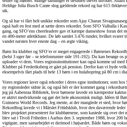
sedler og mønter. Mange samlinger er desuden blevet udvidet. Adam Ho
Heldige Julia Busch Carøe slog gældende rekord og har 615 firkløver
stk.
Og så har vi fået helt unikke rekorder som Ajay Charan Sivagnanase
også haft en fest med at sætte deres rekorder. Som SFO Valhalla i Ka
gang, og SFO’ens cheerleadere gav et kæmpe danseshow foran det sto
en 400-meter atletikbane. De løb samlet 3.476 runder, hvilket svarer ti
vandet næsten hver eneste dag – en ægte viking.
Børn fra klubber og SFO’er er meget engagerede i Børnenes Rekordbog.
(helst 3 uger før – se telefonnumre side 191-192). Du kan besøge os 
uploader vi dem. Vores regionsinstitutioner kan også komme ud med bør
Klubber på Frederiksberg er gået på pension. Derfor kan vi byde velk
eksempelvis fået plads til hele 13 børn i en hulahopring på 80 cm i di
Vores regioner laver også rekorder i deres egne institutioner, som
ny regionsleder sidste år, og også hér er der kommet gang i rekordsætn
jeg på Aabenraa Bibliotek, hvor børnene lavede en kæmpestor kaktus 
er aktivt medvirkende og gør det hele økonomisk muligt. Idéen til B
Guinness World Records. Jeg mente, at der manglede et sted, hvor bø
Rekordbog lavede vi i Mårslet Fritidsklub, hvor den daværende leder
blev projektet præsenteret for klubbørnene, som kastede sig over det 
blev sat i Tivoli Friheden i Aarhus den 3. september 1988, hvor 200 
vigtigste, men samarbejdet er derimod i højsædet. Både børn og voksn