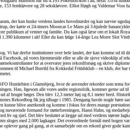
ugaard Månsson har nu 4.193 Pokémon-kort i alt, heraf 3.054 unikke. Og 
e, 153 femkløvere og 28 sekskløvere. Elliot Høgh og Valdemar Voss har
garam, der kan huske verdens landes hovedstæder og kan nævne ugedag
strup, der kørte et 24-timers Mooncar Le Mans på 3-hjulede banancykler
re publikum af venner og familie. Du kan også læse om et lokalt Roya
l 1.390 kilometer i alt! Eller du kan følge 14-årige Lea Morre Slot Vinth
 Vi har derfor institutioner over hele landet, der kan komme ud til dit
på Facebook, på vores hjemmeside eller se alle de sjove videoklip af re
nekontrollanter for at overvære jeres rekordforsøg og skrive diplomer. 
ommen til Michael Burrild fra Kokkedal Fritidsklub – en klub, der har 
ameter.
 hos SFO Humlebien i Glamsbjerg, hvor de anvender rekorder som tema 
ingen. Han, ligesom alle vores andre regionsfolk, kommer gerne ud til r
ud af brugte bøger. Den blev 12,3 meter høj og 8,1 meter bred. Histo
ørnenes Rekordbog fik jeg tilbage i 1985. Dengang havde nogle børn sam
rn kunne blive anerkendt og komme i fokus for deres mange præstation
 og nuværende formand for støtteforeningen, Hansi Hahn, og medarbejd
med liv og sjæl. Det blev besluttet at lægge ud med verdens største la
børn sloges med 2.000 lagkager. Det overordnede formål med bogen var 
e oplever gang på gang, at et samarbejde om en rekord giver gode kammer