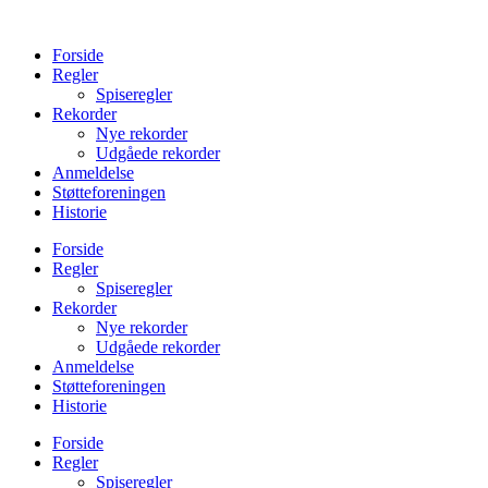
Videre
til
Forside
indhold
Regler
Spiseregler
Rekorder
Nye rekorder
Udgåede rekorder
Anmeldelse
Støtteforeningen
Historie
Forside
Regler
Spiseregler
Rekorder
Nye rekorder
Udgåede rekorder
Anmeldelse
Støtteforeningen
Historie
Forside
Regler
Spiseregler