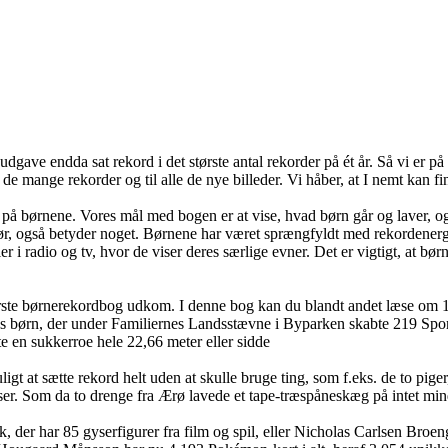
udgave endda sat rekord i det største antal rekorder på ét år. Så vi er 
il de mange rekorder og til alle de nye billeder. Vi håber, at I nemt kan f
kus på børnene. Vores mål med bogen er at vise, hvad børn går og laver,
g gør, også betyder noget. Børnene har været sprængfyldt med rekordener
r i radio og tv, hvor de viser deres særlige evner. Det er vigtigt, at bø
rste børnerekordbog udkom. I denne bog kan du blandt andet læse om 15
rn, der under Familiernes Landsstævne i Byparken skabte 219 Sports- Ru
te en sukkerroe hele 22,66 meter eller sidde
t sætte rekord helt uden at skulle bruge ting, som f.eks. de to piger, d
ser. Som da to drenge fra Ærø lavede et tape-træspåneskæg på intet min
der har 85 gyserfigurer fra film og spil, eller Nicholas Carlsen Broeng,