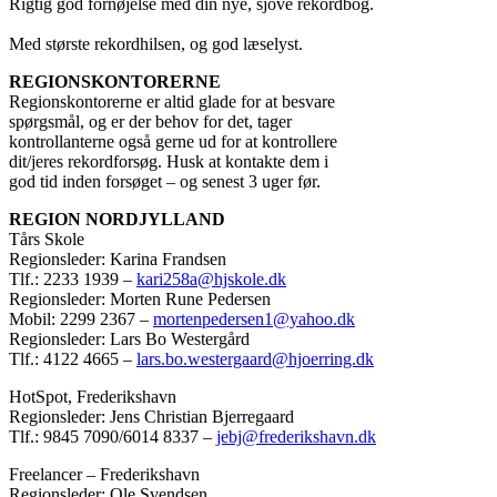
Rigtig god fornøjelse med din nye, sjove rekordbog.
Med største rekordhilsen, og god læselyst.
REGIONSKONTORERNE
Regionskontorerne er altid glade for at besvare
spørgsmål, og er der behov for det, tager
kontrollanterne også gerne ud for at kontrollere
dit/jeres rekordforsøg. Husk at kontakte dem i
god tid inden forsøget – og senest 3 uger før.
REGION NORDJYLLAND
Tårs Skole
Regionsleder: Karina Frandsen
Tlf.: 2233 1939 –
kari258a@hjskole.dk
Regionsleder: Morten Rune Pedersen
Mobil: 2299 2367 –
mortenpedersen1@yahoo.dk
Regionsleder: Lars Bo Westergård
Tlf.: 4122 4665 –
lars.bo.westergaard@hjoerring.dk
HotSpot, Frederikshavn
Regionsleder: Jens Christian Bjerregaard
Tlf.: 9845 7090/6014 8337 –
jebj@frederikshavn.dk
Freelancer – Frederikshavn
Regionsleder: Ole Svendsen