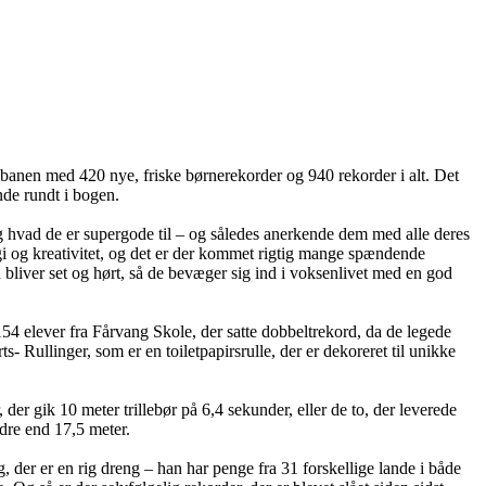
på banen med 420 nye, friske børnerekorder og 940 rekorder i alt. Det
inde rundt i bogen.
 og hvad de er supergode til – og således anerkende dem med alle deres
gi og kreativitet, og det er der kommet rigtig mange spændende
rn bliver set og hørt, så de bevæger sig ind i voksenlivet med en god
4 elever fra Fårvang Skole, der satte dobbeltrekord, da de legede
llinger, som er en toiletpapirsrulle, der er dekoreret til unikke
er gik 10 meter trillebør på 6,4 sekunder, eller de to, der leverede
dre end 17,5 meter.
 der er en rig dreng – han har penge fra 31 forskellige lande i både