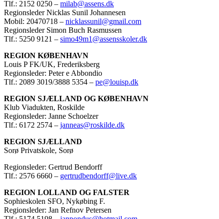
Tlf.: 2152 0250 –
milab@assens.dk
Regionsleder Nicklas Sunil Johannesen
Mobil: 20470718 –
nicklassunil@gmail.com
Regionsleder Simon Buch Rasmussen
Tlf.: 5250 9121 –
simo49m1@assensskoler.dk
REGION KØBENHAVN
Louis P FK/UK, Frederiksberg
Regionsleder: Peter e Abbondio
Tlf.: 2089 3019/3888 5354 –
pe@louisp.dk
REGION SJÆLLAND OG KØBENHAVN
Klub Viadukten, Roskilde
Regionsleder: Janne Schoelzer
Tlf.: 6172 2574 –
janneas@roskilde.dk
REGION SJÆLLAND
Sorø Privatskole, Sorø
Regionsleder: Gertrud Bendorff
Tlf.: 2576 6660 –
gertrudbendorff@live.dk
REGION LOLLAND OG FALSTER
Sophieskolen SFO, Nykøbing F.
Regionsleder: Jan Refnov Petersen
Tlf.: 5174 5198 –
janpondus@hotmail.com