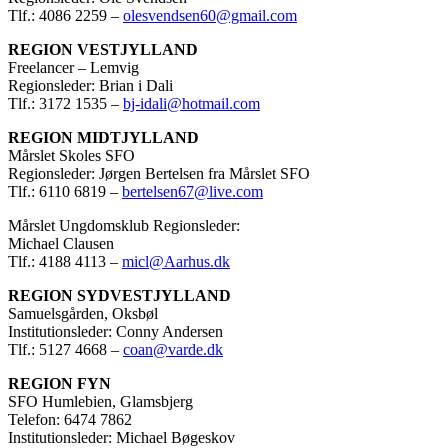
Tlf.: 4086 2259 –
olesvendsen60@gmail.com
REGION VESTJYLLAND
Freelancer – Lemvig
Regionsleder: Brian i Dali
Tlf.: 3172 1535 –
bj-idali@hotmail.com
REGION MIDTJYLLAND
Mårslet Skoles SFO
Regionsleder: Jørgen Bertelsen fra Mårslet SFO
Tlf.: 6110 6819 –
bertelsen67@live.com
Mårslet Ungdomsklub Regionsleder:
Michael Clausen
Tlf.: 4188 4113 –
micl@Aarhus.dk
REGION SYDVESTJYLLAND
Samuelsgården, Oksbøl
Institutionsleder: Conny Andersen
Tlf.: 5127 4668 –
coan@varde.dk
REGION FYN
SFO Humlebien, Glamsbjerg
Telefon: 6474 7862
Institutionsleder: Michael Bøgeskov