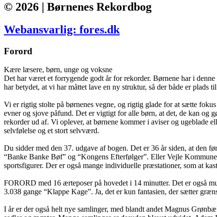
© 2026 | Børnenes Rekordbog
Webansvarlig: fores.dk
Forord
Kære læsere, børn, unge og voksne
Det har været et forrygende godt år for rekorder. Børnene har i denne 
har betydet, at vi har måttet lave en ny struktur, så der både er plads t
Vi er rigtig stolte på børnenes vegne, og rigtig glade for at sætte fo
evner og sjove påfund. Det er vigtigt for alle børn, at det, de kan o
rekorder ud af. Vi oplever, at børnene kommer i aviser og ugeblade elle
selvfølelse og et stort selvværd.
Du sidder med den 37. udgave af bogen. Det er 36 år siden, at den fø
“Banke Banke Bøf” og “Kongens Efterfølger”. Eller Vejle Kommunes bø
sportsfigurer. Der er også mange individuelle præstationer, som at kas
FORORD med 16 ærteposer på hovedet i 14 minutter. Det er også muligt a
3.038 gange “Klappe Kage”. Ja, det er kun fantasien, der sætter græn
I år er der også helt nye samlinger, med blandt andet Magnus Grønbæk, 