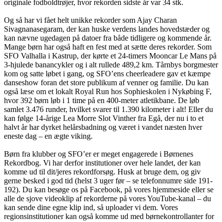
originale fodboldtrøjer, hvor rekorden sidste år var 34 stk.
Og så har vi fået helt unikke rekorder som Ajay Charan
Sivagnanasegaram, der kan huske verdens landes hovedstæder og
kan nævne ugedagen på datoer fra både tidligere og kommende år.
Mange børn har også haft en fest med at sætte deres rekorder. Som
SFO Valhalla i Kastrup, der kørte et 24-timers Mooncar Le Mans på
3-hjulede banancykler og i alt rullede 489,2 km. Tårnbys borgmester
kom og satte løbet i gang, og SFO’ens cheerleadere gav et kæmpe
danseshow foran det store publikum af venner og familie. Du kan
også læse om et lokalt Royal Run hos Sophieskolen i Nykøbing F,
hvor 392 børn løb i 1 time på en 400-meter atletikbane. De løb
samlet 3.476 runder, hvilket svarer til 1.390 kilometer i alt! Eller du
kan følge 14-årige Lea Morre Slot Vinther fra Egå, der nu i to et
halvt år har dyrket helårsbadning og været i vandet næsten hver
eneste dag – en ægte viking.
Børn fra klubber og SFO’er er meget engagerede i Børnenes
Rekordbog. Vi har derfor institutioner over hele landet, der kan
komme ud til dit/jeres rekordforsøg. Husk at bruge dem, og giv
gerne besked i god tid (helst 3 uger før – se telefonnumre side 191-
192). Du kan besøge os på Facebook, på vores hjemmeside eller se
alle de sjove videoklip af rekorderne på vores YouTube-kanal – du
kan sende dine egne klip ind, så uploader vi dem. Vores
regionsinstitutioner kan også komme ud med børnekontrollanter for