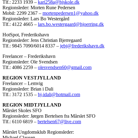
Tlf.: 2233 1939 –
kari258a@hjskole.dk
Regionsleder: Morten Rune Pedersen
Mobil: 2299 2367 –
mortenpedersen1@yahoo.dk
Regionsleder: Lars Bo Westergård
Tlf.: 4122 4665 –
lars.bo.westergaard@hjoerring.dk
HotSpot, Frederikshavn
Regionsleder: Jens Christian Bjerregaard
Tlf.: 9845 7090/6014 8337 –
jebj@frederikshavn.dk
Freelancer – Frederikshavn
Regionsleder: Ole Svendsen
Tlf.: 4086 2259 –
olesvendsen60@gmail.com
REGION VESTJYLLAND
Freelancer – Lemvig
Regionsleder: Brian i Dali
Tlf.: 3172 1535 –
bj-idali@hotmail.com
REGION MIDTJYLLAND
Mårslet Skoles SFO
Regionsleder: Jørgen Bertelsen fra Mårslet SFO
Tlf.: 6110 6819 –
bertelsen67@live.com
Mårslet Ungdomsklub Regionsleder:
Michael Clausen