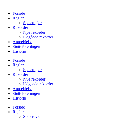
Videre
til
Forside
indhold
Regler
Spiseregler
Rekorder
Nye rekorder
Udgåede rekorder
Anmeldelse
Støtteforeningen
Historie
Forside
Regler
Spiseregler
Rekorder
Nye rekorder
Udgåede rekorder
Anmeldelse
Støtteforeningen
Historie
Forside
Regler
Spiseregler