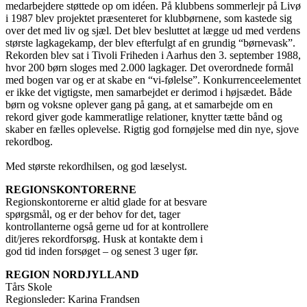
medarbejdere støttede op om idéen. På klubbens sommerlejr på Livø
i 1987 blev projektet præsenteret for klubbørnene, som kastede sig
over det med liv og sjæl. Det blev besluttet at lægge ud med verdens
største lagkagekamp, der blev efterfulgt af en grundig “børnevask”.
Rekorden blev sat i Tivoli Friheden i Aarhus den 3. september 1988,
hvor 200 børn sloges med 2.000 lagkager. Det overordnede formål
med bogen var og er at skabe en “vi-følelse”. Konkurrenceelementet
er ikke det vigtigste, men samarbejdet er derimod i højsædet. Både
børn og voksne oplever gang på gang, at et samarbejde om en
rekord giver gode kammeratlige relationer, knytter tætte bånd og
skaber en fælles oplevelse. Rigtig god fornøjelse med din nye, sjove
rekordbog.
Med største rekordhilsen, og god læselyst.
REGIONSKONTORERNE
Regionskontorerne er altid glade for at besvare
spørgsmål, og er der behov for det, tager
kontrollanterne også gerne ud for at kontrollere
dit/jeres rekordforsøg. Husk at kontakte dem i
god tid inden forsøget – og senest 3 uger før.
REGION NORDJYLLAND
Tårs Skole
Regionsleder: Karina Frandsen