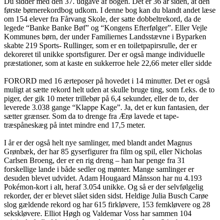
Du sidder med den 37. udgave af bogen. Det er 36 år siden, at den
første børnerekordbog udkom. I denne bog kan du blandt andet læse
om 154 elever fra Fårvang Skole, der satte dobbeltrekord, da de
legede “Banke Banke Bøf” og “Kongens Efterfølger”. Eller Vejle
Kommunes børn, der under Familiernes Landsstævne i Byparken
skabte 219 Sports- Rullinger, som er en toiletpapirsrulle, der er
dekoreret til unikke sportsfigurer. Der er også mange individuelle
præstationer, som at kaste en sukkerroe hele 22,66 meter eller sidde
FORORD med 16 ærteposer på hovedet i 14 minutter. Det er også
muligt at sætte rekord helt uden at skulle bruge ting, som f.eks. de to
piger, der gik 10 meter trillebør på 6,4 sekunder, eller de to, der
leverede 3.038 gange “Klappe Kage”. Ja, det er kun fantasien, der
sætter grænser. Som da to drenge fra Ærø lavede et tape-
træspåneskæg på intet mindre end 17,5 meter.
I år er der også helt nye samlinger, med blandt andet Magnus
Grønbæk, der har 85 gyserfigurer fra film og spil, eller Nicholas
Carlsen Broeng, der er en rig dreng – han har penge fra 31
forskellige lande i både sedler og mønter. Mange samlinger er
desuden blevet udvidet. Adam Hougaard Månsson har nu 4.193
Pokémon-kort i alt, heraf 3.054 unikke. Og så er der selvfølgelig
rekorder, der er blevet slået siden sidst. Heldige Julia Busch Carøe
slog gældende rekord og har 615 firkløvere, 153 femkløvere og 28
sekskløvere. Elliot Høgh og Valdemar Voss har sammen 104