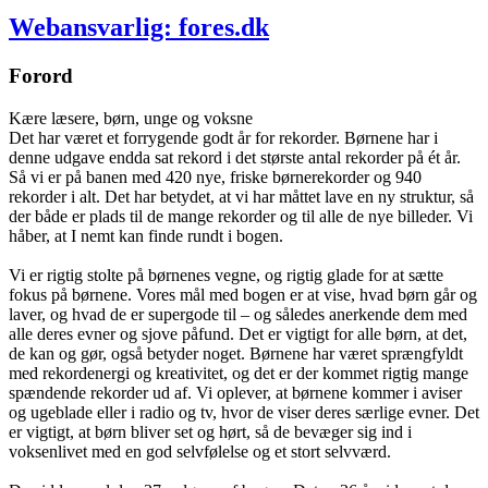
Webansvarlig: fores.dk
Forord
Kære læsere, børn, unge og voksne
Det har været et forrygende godt år for rekorder. Børnene har i
denne udgave endda sat rekord i det største antal rekorder på ét år.
Så vi er på banen med 420 nye, friske børnerekorder og 940
rekorder i alt. Det har betydet, at vi har måttet lave en ny struktur, så
der både er plads til de mange rekorder og til alle de nye billeder. Vi
håber, at I nemt kan finde rundt i bogen.
Vi er rigtig stolte på børnenes vegne, og rigtig glade for at sætte
fokus på børnene. Vores mål med bogen er at vise, hvad børn går og
laver, og hvad de er supergode til – og således anerkende dem med
alle deres evner og sjove påfund. Det er vigtigt for alle børn, at det,
de kan og gør, også betyder noget. Børnene har været sprængfyldt
med rekordenergi og kreativitet, og det er der kommet rigtig mange
spændende rekorder ud af. Vi oplever, at børnene kommer i aviser
og ugeblade eller i radio og tv, hvor de viser deres særlige evner. Det
er vigtigt, at børn bliver set og hørt, så de bevæger sig ind i
voksenlivet med en god selvfølelse og et stort selvværd.