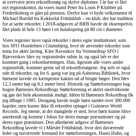
at overvære jeres rekordforsøg og skrive diplomer. I år har vi fået
nyt regionskontor, da vores mand Peter fra Louis P Klubber på
Frederiksberg er gået på pension. Derfor kan vi byde velkommen til
Michael Burrild fra Kokkedal Fritidsklub – en klub, der har tradition
for at sætte rekorder. I 2018-udgaven af BRB havde de eksempelvis
fået plads til hele 13 børn i en hulahopring på 80 cm i diameter.
Vores regioner laver også rekorder i deres egne institutioner, som
hos SFO Humlebien i Glamsbjerg, hvor de anvender rekorder som
tema for aktiv læring. Kåre Ravnskov fra Vemmedrup SFO i
Bjæverskov blev ny regionsleder sidste år, og også hér er der
kommet gang i rekordsætningen. Han, ligesom alle vores andre
regionsfolk, kommer gerne ud til rekordforsøgene. Jeg selv er også
ude til rekorder, og for 6. gang var jeg på Aabenraa Bibliotek, hvor
børnene lavede en kæmpestor kaktus ud af brugte bøger. Den blev
12,3 meter høj og 8,1 meter bred. Historik og Støtteforeningen bag
bogen Børnenes Rekordbogs Støtteforening er aktivt medvirkende
og gør det hele økonomisk muligt. Idéen til Børnenes Rekordbog fik
jeg tilbage i 1985. Dengang havde nogle børn samlet over 300.000
kapsler, men kunne ikke få rekorden optaget i Guinness World
Records. Jeg mente, at der manglede et sted, hvor børn kunne blive
anerkendt og komme i fokus for deres mange præstationer og på
deres egne præmisser. Den allerførste udgave af Børnenes
Rekordbog lavede vi i Mårslet Fritidsklub, hvor den daværende
leder og nuværende formand for støtteforeningen, Hansi Hahn, og