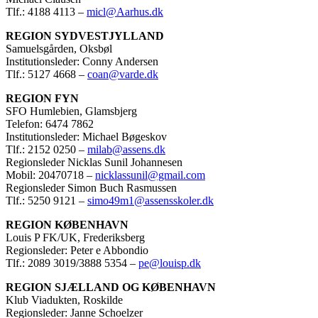
Tlf.: 4188 4113 –
micl@Aarhus.dk
REGION SYDVESTJYLLAND
Samuelsgården, Oksbøl
Institutionsleder: Conny Andersen
Tlf.: 5127 4668 –
coan@varde.dk
REGION FYN
SFO Humlebien, Glamsbjerg
Telefon: 6474 7862
Institutionsleder: Michael Bøgeskov
Tlf.: 2152 0250 –
milab@assens.dk
Regionsleder Nicklas Sunil Johannesen
Mobil: 20470718 –
nicklassunil@gmail.com
Regionsleder Simon Buch Rasmussen
Tlf.: 5250 9121 –
simo49m1@assensskoler.dk
REGION KØBENHAVN
Louis P FK/UK, Frederiksberg
Regionsleder: Peter e Abbondio
Tlf.: 2089 3019/3888 5354 –
pe@louisp.dk
REGION SJÆLLAND OG KØBENHAVN
Klub Viadukten, Roskilde
Regionsleder: Janne Schoelzer