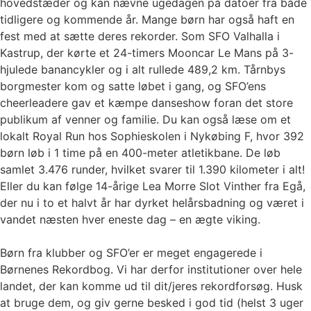
hovedstæder og kan nævne ugedagen på datoer fra både
tidligere og kommende år. Mange børn har også haft en
fest med at sætte deres rekorder. Som SFO Valhalla i
Kastrup, der kørte et 24-timers Mooncar Le Mans på 3-
hjulede banancykler og i alt rullede 489,2 km. Tårnbys
borgmester kom og satte løbet i gang, og SFO’ens
cheerleadere gav et kæmpe danseshow foran det store
publikum af venner og familie. Du kan også læse om et
lokalt Royal Run hos Sophieskolen i Nykøbing F, hvor 392
børn løb i 1 time på en 400-meter atletikbane. De løb
samlet 3.476 runder, hvilket svarer til 1.390 kilometer i alt!
Eller du kan følge 14-årige Lea Morre Slot Vinther fra Egå,
der nu i to et halvt år har dyrket helårsbadning og været i
vandet næsten hver eneste dag – en ægte viking.
Børn fra klubber og SFO’er er meget engagerede i
Børnenes Rekordbog. Vi har derfor institutioner over hele
landet, der kan komme ud til dit/jeres rekordforsøg. Husk
at bruge dem, og giv gerne besked i god tid (helst 3 uger