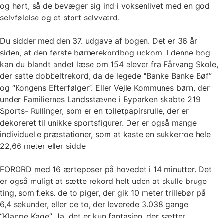
og hørt, så de bevæger sig ind i voksenlivet med en god
selvfølelse og et stort selvværd.
Du sidder med den 37. udgave af bogen. Det er 36 år
siden, at den første børnerekordbog udkom. I denne bog
kan du blandt andet læse om 154 elever fra Fårvang Skole,
der satte dobbeltrekord, da de legede “Banke Banke Bøf”
og “Kongens Efterfølger”. Eller Vejle Kommunes børn, der
under Familiernes Landsstævne i Byparken skabte 219
Sports- Rullinger, som er en toiletpapirsrulle, der er
dekoreret til unikke sportsfigurer. Der er også mange
individuelle præstationer, som at kaste en sukkerroe hele
22,66 meter eller sidde
FORORD med 16 ærteposer på hovedet i 14 minutter. Det
er også muligt at sætte rekord helt uden at skulle bruge
ting, som f.eks. de to piger, der gik 10 meter trillebør på
6,4 sekunder, eller de to, der leverede 3.038 gange
“Klappe Kage”. Ja, det er kun fantasien, der sætter