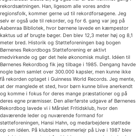
rekordsætningen. Han, ligesom alle vores andre
regionsfolk, kommer gerne ud til rekordforsøgene. Jeg
selv er også ude til rekorder, og for 6. gang var jeg på
Aabenraa Bibliotek, hvor børnene lavede en kæmpestor
kaktus ud af brugte bøger. Den blev 12,3 meter høj og 8,1
meter bred. Historik og Støtteforeningen bag bogen
Børnenes Rekordbogs Støtteforening er aktivt
medvirkende og gør det hele økonomisk muligt. Idéen til
Børnenes Rekordbog fik jeg tilbage i 1985. Dengang havde
nogle børn samlet over 300.000 kapsler, men kunne ikke
få rekorden optaget i Guinness World Records. Jeg mente,
at der manglede et sted, hvor børn kunne blive anerkendt
og komme i fokus for deres mange præstationer og på
deres egne præmisser. Den allerførste udgave af Børnenes
Rekordbog lavede vi i Mårslet Fritidsklub, hvor den
daværende leder og nuværende formand for
støtteforeningen, Hansi Hahn, og medarbejdere støttede
op om idéen. På klubbens sommerlejr på Livø i 1987 blev