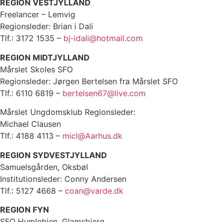
REGION VESTJYLLAND
Freelancer – Lemvig
Regionsleder: Brian i Dali
Tlf.: 3172 1535 –
bj-idali@hotmail.com
REGION MIDTJYLLAND
Mårslet Skoles SFO
Regionsleder: Jørgen Bertelsen fra Mårslet SFO
Tlf.: 6110 6819 –
bertelsen67@live.com
Mårslet Ungdomsklub Regionsleder:
Michael Clausen
Tlf.: 4188 4113 –
micl@Aarhus.dk
REGION SYDVESTJYLLAND
Samuelsgården, Oksbøl
Institutionsleder: Conny Andersen
Tlf.: 5127 4668 –
coan@varde.dk
REGION FYN
SFO Humlebien, Glamsbjerg