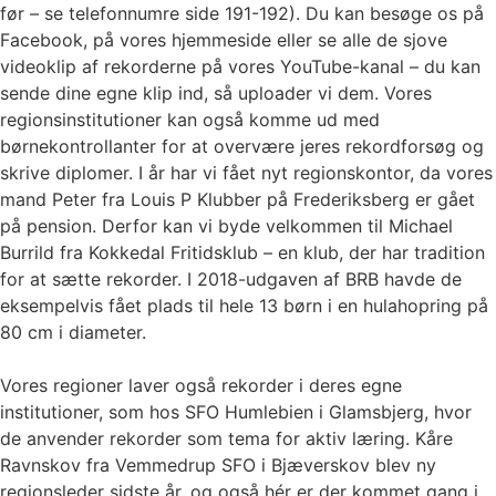
før – se telefonnumre side 191-192). Du kan besøge os på
Facebook, på vores hjemmeside eller se alle de sjove
videoklip af rekorderne på vores YouTube-kanal – du kan
sende dine egne klip ind, så uploader vi dem. Vores
regionsinstitutioner kan også komme ud med
børnekontrollanter for at overvære jeres rekordforsøg og
skrive diplomer. I år har vi fået nyt regionskontor, da vores
mand Peter fra Louis P Klubber på Frederiksberg er gået
på pension. Derfor kan vi byde velkommen til Michael
Burrild fra Kokkedal Fritidsklub – en klub, der har tradition
for at sætte rekorder. I 2018-udgaven af BRB havde de
eksempelvis fået plads til hele 13 børn i en hulahopring på
80 cm i diameter.
Vores regioner laver også rekorder i deres egne
institutioner, som hos SFO Humlebien i Glamsbjerg, hvor
de anvender rekorder som tema for aktiv læring. Kåre
Ravnskov fra Vemmedrup SFO i Bjæverskov blev ny
regionsleder sidste år, og også hér er der kommet gang i