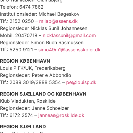
Telefon: 6474 7862
Institutionsleder: Michael Bøgeskov
Tlf.: 2152 0250 –
milab@assens.dk
Regionsleder Nicklas Sunil Johannesen
Mobil: 20470718 –
nicklassunil@gmail.com
Regionsleder Simon Buch Rasmussen
Tlf.: 5250 9121 –
simo49m1@assensskoler.dk
REGION KØBENHAVN
Louis P FK/UK, Frederiksberg
Regionsleder: Peter e Abbondio
Tlf.: 2089 3019/3888 5354 –
pe@louisp.dk
REGION SJÆLLAND OG KØBENHAVN
Klub Viadukten, Roskilde
Regionsleder: Janne Schoelzer
Tlf.: 6172 2574 –
janneas@roskilde.dk
REGION SJÆLLAND