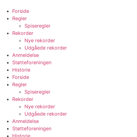
Videre
til
Forside
indhold
Regler
Spiseregler
Rekorder
Nye rekorder
Udgåede rekorder
Anmeldelse
Støtteforeningen
Historie
Forside
Regler
Spiseregler
Rekorder
Nye rekorder
Udgåede rekorder
Anmeldelse
Støtteforeningen
Historie