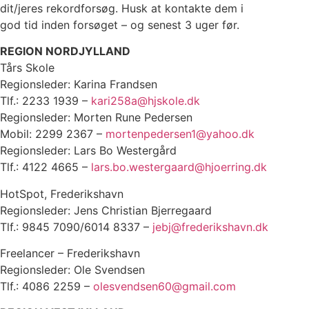
dit/jeres rekordforsøg. Husk at kontakte dem i
god tid inden forsøget – og senest 3 uger før.
REGION NORDJYLLAND
Tårs Skole
Regionsleder: Karina Frandsen
Tlf.: 2233 1939 –
kari258a@hjskole.dk
Regionsleder: Morten Rune Pedersen
Mobil: 2299 2367 –
mortenpedersen1@yahoo.dk
Regionsleder: Lars Bo Westergård
Tlf.: 4122 4665 –
lars.bo.westergaard@hjoerring.dk
HotSpot, Frederikshavn
Regionsleder: Jens Christian Bjerregaard
Tlf.: 9845 7090/6014 8337 –
jebj@frederikshavn.dk
Freelancer – Frederikshavn
Regionsleder: Ole Svendsen
Tlf.: 4086 2259 –
olesvendsen60@gmail.com