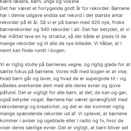
Kære læsere, børn, unge og voksne
Det har været et forrygende godt år for rekorder. Børnene
har i denne udgave endda sat rekord i det største antal
rekorder på ét år. Så vi er på banen med 420 nye, friske
børnerekorder og 940 rekorder i alt. Det har betydet, at vi
har måttet lave en ny struktur, så der både er plads til de
mange rekorder og til alle de nye billeder. Vi håber, at I
nemt kan finde rundt i bogen.
Vi er rigtig stolte på børnenes vegne, og rigtig glade for at
sætte fokus på børnene. Vores mål med bogen er at vise,
hvad børn går og laver, og hvad de er supergode til – og
således anerkende dem med alle deres evner og sjove
påfund. Det er vigtigt for alle børn, at det, de kan og gør,
også betyder noget. Børnene har været sprængfyldt med
rekordenergi og kreativitet, og det er der kommet rigtig
mange spændende rekorder ud af. Vi oplever, at børnene
kommer i aviser og ugeblade eller i radio og tv, hvor de
viser deres særlige evner. Det er vigtigt, at børn bliver set