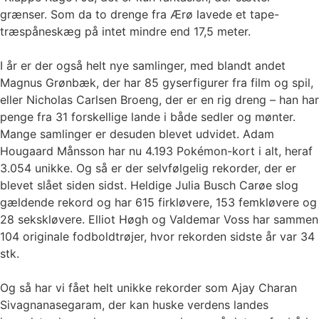
grænser. Som da to drenge fra Ærø lavede et tape-
træspåneskæg på intet mindre end 17,5 meter.
I år er der også helt nye samlinger, med blandt andet
Magnus Grønbæk, der har 85 gyserfigurer fra film og spil,
eller Nicholas Carlsen Broeng, der er en rig dreng – han har
penge fra 31 forskellige lande i både sedler og mønter.
Mange samlinger er desuden blevet udvidet. Adam
Hougaard Månsson har nu 4.193 Pokémon-kort i alt, heraf
3.054 unikke. Og så er der selvfølgelig rekorder, der er
blevet slået siden sidst. Heldige Julia Busch Carøe slog
gældende rekord og har 615 firkløvere, 153 femkløvere og
28 sekskløvere. Elliot Høgh og Valdemar Voss har sammen
104 originale fodboldtrøjer, hvor rekorden sidste år var 34
stk.
Og så har vi fået helt unikke rekorder som Ajay Charan
Sivagnanasegaram, der kan huske verdens landes