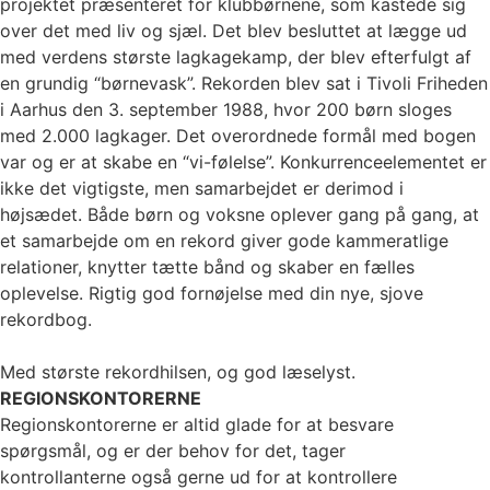
projektet præsenteret for klubbørnene, som kastede sig
over det med liv og sjæl. Det blev besluttet at lægge ud
med verdens største lagkagekamp, der blev efterfulgt af
en grundig “børnevask”. Rekorden blev sat i Tivoli Friheden
i Aarhus den 3. september 1988, hvor 200 børn sloges
med 2.000 lagkager. Det overordnede formål med bogen
var og er at skabe en “vi-følelse”. Konkurrenceelementet er
ikke det vigtigste, men samarbejdet er derimod i
højsædet. Både børn og voksne oplever gang på gang, at
et samarbejde om en rekord giver gode kammeratlige
relationer, knytter tætte bånd og skaber en fælles
oplevelse. Rigtig god fornøjelse med din nye, sjove
rekordbog.
Med største rekordhilsen, og god læselyst.
REGIONSKONTORERNE
Regionskontorerne er altid glade for at besvare
spørgsmål, og er der behov for det, tager
kontrollanterne også gerne ud for at kontrollere