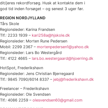
dit/jeres rekordforsøg. Husk at kontakte dem i
god tid inden forsøget – og senest 3 uger før.
REGION NORDJYLLAND
Tårs Skole
Regionsleder: Karina Frandsen
Tlf.: 2233 1939 –
kari258a@hjskole.dk
Regionsleder: Morten Rune Pedersen
Mobil: 2299 2367 –
mortenpedersen1@yahoo.dk
Regionsleder: Lars Bo Westergård
Tlf.: 4122 4665 –
lars.bo.westergaard@hjoerring.dk
HotSpot, Frederikshavn
Regionsleder: Jens Christian Bjerregaard
Tlf.: 9845 7090/6014 8337 –
jebj@frederikshavn.dk
Freelancer – Frederikshavn
Regionsleder: Ole Svendsen
Tlf.: 4086 2259 –
olesvendsen60@gmail.com