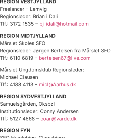
REGION VESTJYLLAND
Freelancer – Lemvig
Regionsleder: Brian i Dali
Tlf.: 3172 1535 –
bj-idali@hotmail.com
REGION MIDTJYLLAND
Mårslet Skoles SFO
Regionsleder: Jørgen Bertelsen fra Mårslet SFO
Tlf.: 6110 6819 –
bertelsen67@live.com
Mårslet Ungdomsklub Regionsleder:
Michael Clausen
Tlf.: 4188 4113 –
micl@Aarhus.dk
REGION SYDVESTJYLLAND
Samuelsgården, Oksbøl
Institutionsleder: Conny Andersen
Tlf.: 5127 4668 –
coan@varde.dk
REGION FYN
SFO Humlebien, Glamsbjerg