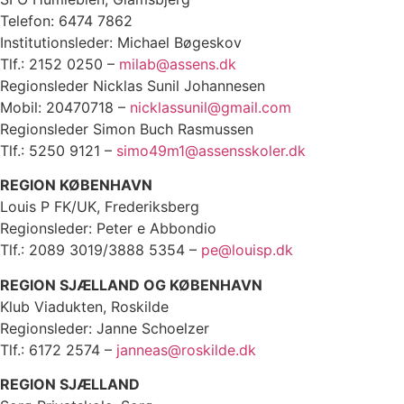
Telefon: 6474 7862
Institutionsleder: Michael Bøgeskov
Tlf.: 2152 0250 –
milab@assens.dk
Regionsleder Nicklas Sunil Johannesen
Mobil: 20470718 –
nicklassunil@gmail.com
Regionsleder Simon Buch Rasmussen
Tlf.: 5250 9121 –
simo49m1@assensskoler.dk
REGION KØBENHAVN
Louis P FK/UK, Frederiksberg
Regionsleder: Peter e Abbondio
Tlf.: 2089 3019/3888 5354 –
pe@louisp.dk
REGION SJÆLLAND OG KØBENHAVN
Klub Viadukten, Roskilde
Regionsleder: Janne Schoelzer
Tlf.: 6172 2574 –
janneas@roskilde.dk
REGION SJÆLLAND