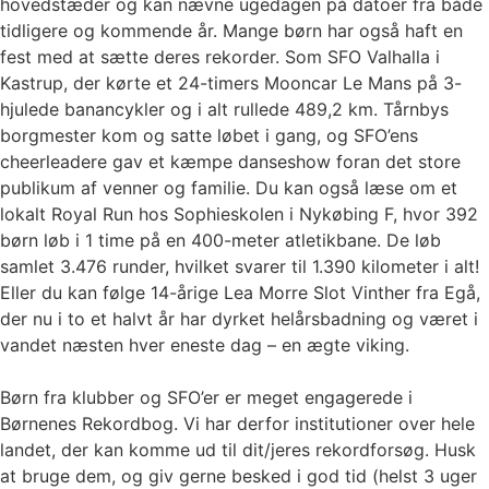
hovedstæder og kan nævne ugedagen på datoer fra både
tidligere og kommende år. Mange børn har også haft en
fest med at sætte deres rekorder. Som SFO Valhalla i
Kastrup, der kørte et 24-timers Mooncar Le Mans på 3-
hjulede banancykler og i alt rullede 489,2 km. Tårnbys
borgmester kom og satte løbet i gang, og SFO’ens
cheerleadere gav et kæmpe danseshow foran det store
publikum af venner og familie. Du kan også læse om et
lokalt Royal Run hos Sophieskolen i Nykøbing F, hvor 392
børn løb i 1 time på en 400-meter atletikbane. De løb
samlet 3.476 runder, hvilket svarer til 1.390 kilometer i alt!
Eller du kan følge 14-årige Lea Morre Slot Vinther fra Egå,
der nu i to et halvt år har dyrket helårsbadning og været i
vandet næsten hver eneste dag – en ægte viking.
Børn fra klubber og SFO’er er meget engagerede i
Børnenes Rekordbog. Vi har derfor institutioner over hele
landet, der kan komme ud til dit/jeres rekordforsøg. Husk
at bruge dem, og giv gerne besked i god tid (helst 3 uger