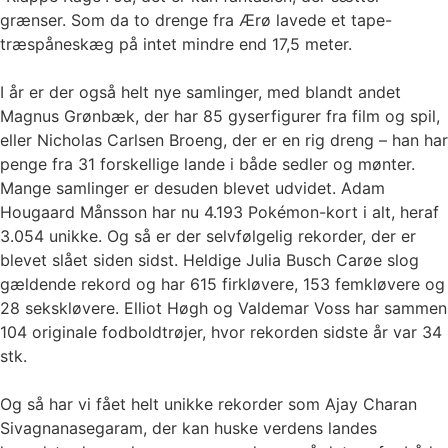
grænser. Som da to drenge fra Ærø lavede et tape-
træspåneskæg på intet mindre end 17,5 meter.
I år er der også helt nye samlinger, med blandt andet
Magnus Grønbæk, der har 85 gyserfigurer fra film og spil,
eller Nicholas Carlsen Broeng, der er en rig dreng – han har
penge fra 31 forskellige lande i både sedler og mønter.
Mange samlinger er desuden blevet udvidet. Adam
Hougaard Månsson har nu 4.193 Pokémon-kort i alt, heraf
3.054 unikke. Og så er der selvfølgelig rekorder, der er
blevet slået siden sidst. Heldige Julia Busch Carøe slog
gældende rekord og har 615 firkløvere, 153 femkløvere og
28 sekskløvere. Elliot Høgh og Valdemar Voss har sammen
104 originale fodboldtrøjer, hvor rekorden sidste år var 34
stk.
Og så har vi fået helt unikke rekorder som Ajay Charan
Sivagnanasegaram, der kan huske verdens landes