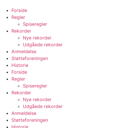
Videre
til
Forside
indhold
Regler
Spiseregler
Rekorder
Nye rekorder
Udgåede rekorder
Anmeldelse
Støtteforeningen
Historie
Forside
Regler
Spiseregler
Rekorder
Nye rekorder
Udgåede rekorder
Anmeldelse
Støtteforeningen
Historie