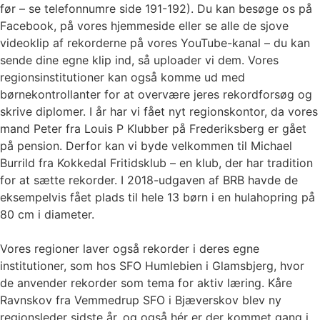
før – se telefonnumre side 191-192). Du kan besøge os på
Facebook, på vores hjemmeside eller se alle de sjove
videoklip af rekorderne på vores YouTube-kanal – du kan
sende dine egne klip ind, så uploader vi dem. Vores
regionsinstitutioner kan også komme ud med
børnekontrollanter for at overvære jeres rekordforsøg og
skrive diplomer. I år har vi fået nyt regionskontor, da vores
mand Peter fra Louis P Klubber på Frederiksberg er gået
på pension. Derfor kan vi byde velkommen til Michael
Burrild fra Kokkedal Fritidsklub – en klub, der har tradition
for at sætte rekorder. I 2018-udgaven af BRB havde de
eksempelvis fået plads til hele 13 børn i en hulahopring på
80 cm i diameter.
Vores regioner laver også rekorder i deres egne
institutioner, som hos SFO Humlebien i Glamsbjerg, hvor
de anvender rekorder som tema for aktiv læring. Kåre
Ravnskov fra Vemmedrup SFO i Bjæverskov blev ny
regionsleder sidste år, og også hér er der kommet gang i