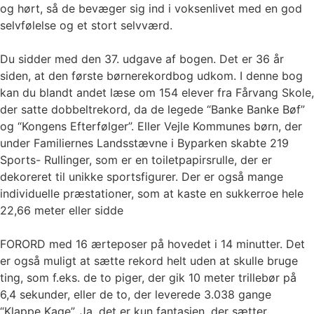
og hørt, så de bevæger sig ind i voksenlivet med en god
selvfølelse og et stort selvværd.
Du sidder med den 37. udgave af bogen. Det er 36 år
siden, at den første børnerekordbog udkom. I denne bog
kan du blandt andet læse om 154 elever fra Fårvang Skole,
der satte dobbeltrekord, da de legede “Banke Banke Bøf”
og “Kongens Efterfølger”. Eller Vejle Kommunes børn, der
under Familiernes Landsstævne i Byparken skabte 219
Sports- Rullinger, som er en toiletpapirsrulle, der er
dekoreret til unikke sportsfigurer. Der er også mange
individuelle præstationer, som at kaste en sukkerroe hele
22,66 meter eller sidde
FORORD med 16 ærteposer på hovedet i 14 minutter. Det
er også muligt at sætte rekord helt uden at skulle bruge
ting, som f.eks. de to piger, der gik 10 meter trillebør på
6,4 sekunder, eller de to, der leverede 3.038 gange
“Klappe Kage”. Ja, det er kun fantasien, der sætter