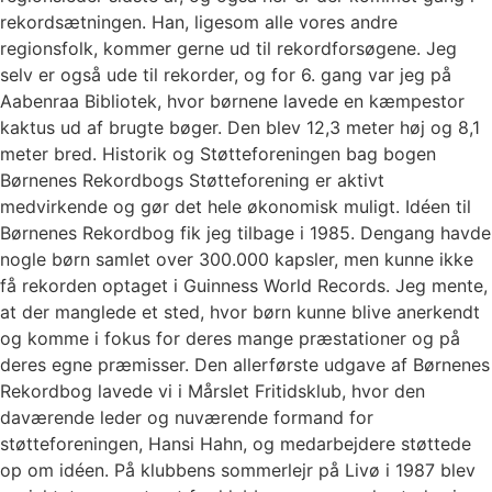
rekordsætningen. Han, ligesom alle vores andre
regionsfolk, kommer gerne ud til rekordforsøgene. Jeg
selv er også ude til rekorder, og for 6. gang var jeg på
Aabenraa Bibliotek, hvor børnene lavede en kæmpestor
kaktus ud af brugte bøger. Den blev 12,3 meter høj og 8,1
meter bred. Historik og Støtteforeningen bag bogen
Børnenes Rekordbogs Støtteforening er aktivt
medvirkende og gør det hele økonomisk muligt. Idéen til
Børnenes Rekordbog fik jeg tilbage i 1985. Dengang havde
nogle børn samlet over 300.000 kapsler, men kunne ikke
få rekorden optaget i Guinness World Records. Jeg mente,
at der manglede et sted, hvor børn kunne blive anerkendt
og komme i fokus for deres mange præstationer og på
deres egne præmisser. Den allerførste udgave af Børnenes
Rekordbog lavede vi i Mårslet Fritidsklub, hvor den
daværende leder og nuværende formand for
støtteforeningen, Hansi Hahn, og medarbejdere støttede
op om idéen. På klubbens sommerlejr på Livø i 1987 blev