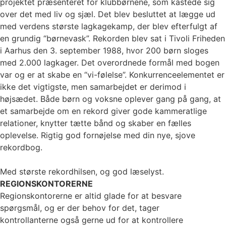
projektet præsenteret for klubbørnene, som kastede sig
over det med liv og sjæl. Det blev besluttet at lægge ud
med verdens største lagkagekamp, der blev efterfulgt af
en grundig “børnevask”. Rekorden blev sat i Tivoli Friheden
i Aarhus den 3. september 1988, hvor 200 børn sloges
med 2.000 lagkager. Det overordnede formål med bogen
var og er at skabe en “vi-følelse”. Konkurrenceelementet er
ikke det vigtigste, men samarbejdet er derimod i
højsædet. Både børn og voksne oplever gang på gang, at
et samarbejde om en rekord giver gode kammeratlige
relationer, knytter tætte bånd og skaber en fælles
oplevelse. Rigtig god fornøjelse med din nye, sjove
rekordbog.
Med største rekordhilsen, og god læselyst.
REGIONSKONTORERNE
Regionskontorerne er altid glade for at besvare
spørgsmål, og er der behov for det, tager
kontrollanterne også gerne ud for at kontrollere