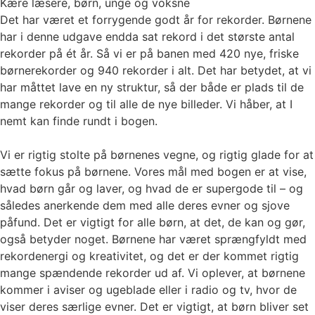
Kære læsere, børn, unge og voksne
Det har været et forrygende godt år for rekorder. Børnene
har i denne udgave endda sat rekord i det største antal
rekorder på ét år. Så vi er på banen med 420 nye, friske
børnerekorder og 940 rekorder i alt. Det har betydet, at vi
har måttet lave en ny struktur, så der både er plads til de
mange rekorder og til alle de nye billeder. Vi håber, at I
nemt kan finde rundt i bogen.
Vi er rigtig stolte på børnenes vegne, og rigtig glade for at
sætte fokus på børnene. Vores mål med bogen er at vise,
hvad børn går og laver, og hvad de er supergode til – og
således anerkende dem med alle deres evner og sjove
påfund. Det er vigtigt for alle børn, at det, de kan og gør,
også betyder noget. Børnene har været sprængfyldt med
rekordenergi og kreativitet, og det er der kommet rigtig
mange spændende rekorder ud af. Vi oplever, at børnene
kommer i aviser og ugeblade eller i radio og tv, hvor de
viser deres særlige evner. Det er vigtigt, at børn bliver set