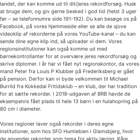
landet, der kan komme ud til dit/jeres rekordforsøg. Husk
at bruge dem, og giv gerne besked i god tid (helst 3 uger
før – se telefonnumre side 191-192). Du kan besøge os på
Facebook, på vores hjemmeside eller se alle de sjove
videoklip af rekorderne på vores YouTube-kanal – du kan
sende dine egne klip ind, så uploader vi dem. Vores
regionsinstitutioner kan også komme ud med
børnekontrollanter for at overvære jeres rekordforsøg og
skrive diplomer. I år har vi fået nyt regionskontor, da vores
mand Peter fra Louis P Klubber på Frederiksberg er gået
på pension. Derfor kan vi byde velkommen til Michael
Burrild fra Kokkedal Fritidsklub – en klub, der har tradition
for at sætte rekorder. I 2018-udgaven af BRB havde de
eksempelvis fået plads til hele 13 børn i en hulahopring på
80 cm i diameter.
Vores regioner laver også rekorder i deres egne
institutioner, som hos SFO Humlebien i Glamsbjerg, hvor
de anvender rekorder som tema for aktiv læring. Kåre