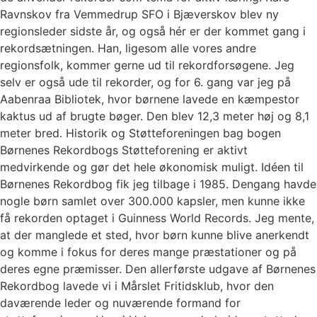
Ravnskov fra Vemmedrup SFO i Bjæverskov blev ny
regionsleder sidste år, og også hér er der kommet gang i
rekordsætningen. Han, ligesom alle vores andre
regionsfolk, kommer gerne ud til rekordforsøgene. Jeg
selv er også ude til rekorder, og for 6. gang var jeg på
Aabenraa Bibliotek, hvor børnene lavede en kæmpestor
kaktus ud af brugte bøger. Den blev 12,3 meter høj og 8,1
meter bred. Historik og Støtteforeningen bag bogen
Børnenes Rekordbogs Støtteforening er aktivt
medvirkende og gør det hele økonomisk muligt. Idéen til
Børnenes Rekordbog fik jeg tilbage i 1985. Dengang havde
nogle børn samlet over 300.000 kapsler, men kunne ikke
få rekorden optaget i Guinness World Records. Jeg mente,
at der manglede et sted, hvor børn kunne blive anerkendt
og komme i fokus for deres mange præstationer og på
deres egne præmisser. Den allerførste udgave af Børnenes
Rekordbog lavede vi i Mårslet Fritidsklub, hvor den
daværende leder og nuværende formand for