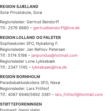
REGION SJÆLLAND
Sorø Privatskole, Sorø
Regionsleder: Gertrud Bendorff
Tlf.: 2576 6660 –
gertrudbendorff@live.dk
REGION LOLLAND OG FALSTER
Sophieskolen SFO, Nykøbing F.
Regionsleder: Jan Refnov Petersen
Tlf.: 5174 5198 –
janpondus@hotmail.com
Regionsleder Lone Lykkebæk
Tlf.: 2347 1745 –
lykkebaek@live.dk
REGION BORNHOLM
Paradisbakkeskolens SFO, Nexø
Regionsleder: Lars Frithiof
Tlf.: 4087 6946/5692 3381 –
lars_frithiof@hotmail.com
STØTTEFORENINGEN
Formand: Hansi Hahn