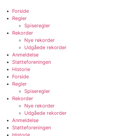
Videre
til
Forside
indhold
Regler
Spiseregler
Rekorder
Nye rekorder
Udgåede rekorder
Anmeldelse
Støtteforeningen
Historie
Forside
Regler
Spiseregler
Rekorder
Nye rekorder
Udgåede rekorder
Anmeldelse
Støtteforeningen
Historie