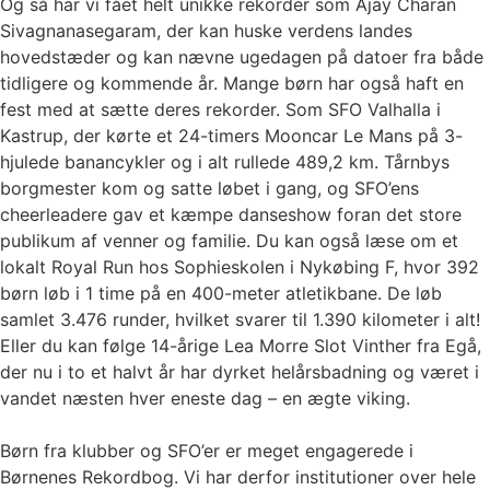
Og så har vi fået helt unikke rekorder som Ajay Charan
Sivagnanasegaram, der kan huske verdens landes
hovedstæder og kan nævne ugedagen på datoer fra både
tidligere og kommende år. Mange børn har også haft en
fest med at sætte deres rekorder. Som SFO Valhalla i
Kastrup, der kørte et 24-timers Mooncar Le Mans på 3-
hjulede banancykler og i alt rullede 489,2 km. Tårnbys
borgmester kom og satte løbet i gang, og SFO’ens
cheerleadere gav et kæmpe danseshow foran det store
publikum af venner og familie. Du kan også læse om et
lokalt Royal Run hos Sophieskolen i Nykøbing F, hvor 392
børn løb i 1 time på en 400-meter atletikbane. De løb
samlet 3.476 runder, hvilket svarer til 1.390 kilometer i alt!
Eller du kan følge 14-årige Lea Morre Slot Vinther fra Egå,
der nu i to et halvt år har dyrket helårsbadning og været i
vandet næsten hver eneste dag – en ægte viking.
Børn fra klubber og SFO’er er meget engagerede i
Børnenes Rekordbog. Vi har derfor institutioner over hele