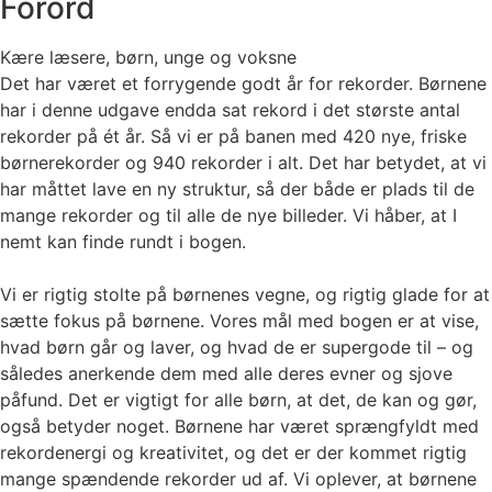
Forord
Kære læsere, børn, unge og voksne
Det har været et forrygende godt år for rekorder. Børnene
har i denne udgave endda sat rekord i det største antal
rekorder på ét år. Så vi er på banen med 420 nye, friske
børnerekorder og 940 rekorder i alt. Det har betydet, at vi
har måttet lave en ny struktur, så der både er plads til de
mange rekorder og til alle de nye billeder. Vi håber, at I
nemt kan finde rundt i bogen.
Vi er rigtig stolte på børnenes vegne, og rigtig glade for at
sætte fokus på børnene. Vores mål med bogen er at vise,
hvad børn går og laver, og hvad de er supergode til – og
således anerkende dem med alle deres evner og sjove
påfund. Det er vigtigt for alle børn, at det, de kan og gør,
også betyder noget. Børnene har været sprængfyldt med
rekordenergi og kreativitet, og det er der kommet rigtig
mange spændende rekorder ud af. Vi oplever, at børnene