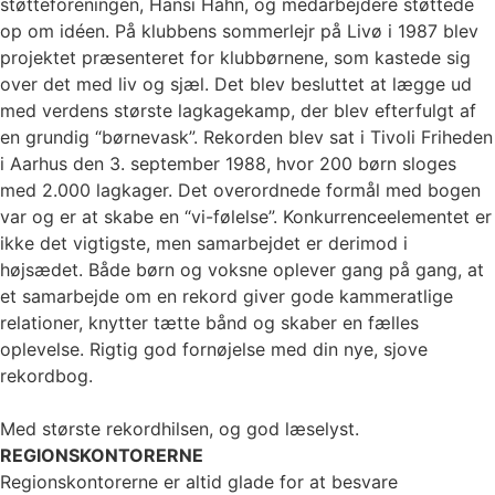
støtteforeningen, Hansi Hahn, og medarbejdere støttede
op om idéen. På klubbens sommerlejr på Livø i 1987 blev
projektet præsenteret for klubbørnene, som kastede sig
over det med liv og sjæl. Det blev besluttet at lægge ud
med verdens største lagkagekamp, der blev efterfulgt af
en grundig “børnevask”. Rekorden blev sat i Tivoli Friheden
i Aarhus den 3. september 1988, hvor 200 børn sloges
med 2.000 lagkager. Det overordnede formål med bogen
var og er at skabe en “vi-følelse”. Konkurrenceelementet er
ikke det vigtigste, men samarbejdet er derimod i
højsædet. Både børn og voksne oplever gang på gang, at
et samarbejde om en rekord giver gode kammeratlige
relationer, knytter tætte bånd og skaber en fælles
oplevelse. Rigtig god fornøjelse med din nye, sjove
rekordbog.
Med største rekordhilsen, og god læselyst.
REGIONSKONTORERNE
Regionskontorerne er altid glade for at besvare