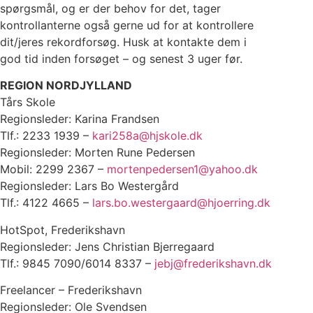
spørgsmål, og er der behov for det, tager
kontrollanterne også gerne ud for at kontrollere
dit/jeres rekordforsøg. Husk at kontakte dem i
god tid inden forsøget – og senest 3 uger før.
REGION NORDJYLLAND
Tårs Skole
Regionsleder: Karina Frandsen
Tlf.: 2233 1939 –
kari258a@hjskole.dk
Regionsleder: Morten Rune Pedersen
Mobil: 2299 2367 –
mortenpedersen1@yahoo.dk
Regionsleder: Lars Bo Westergård
Tlf.: 4122 4665 –
lars.bo.westergaard@hjoerring.dk
HotSpot, Frederikshavn
Regionsleder: Jens Christian Bjerregaard
Tlf.: 9845 7090/6014 8337 –
jebj@frederikshavn.dk
Freelancer – Frederikshavn
Regionsleder: Ole Svendsen