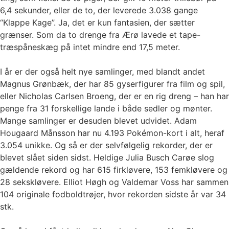
6,4 sekunder, eller de to, der leverede 3.038 gange
“Klappe Kage”. Ja, det er kun fantasien, der sætter
grænser. Som da to drenge fra Ærø lavede et tape-
træspåneskæg på intet mindre end 17,5 meter.
I år er der også helt nye samlinger, med blandt andet
Magnus Grønbæk, der har 85 gyserfigurer fra film og spil,
eller Nicholas Carlsen Broeng, der er en rig dreng – han har
penge fra 31 forskellige lande i både sedler og mønter.
Mange samlinger er desuden blevet udvidet. Adam
Hougaard Månsson har nu 4.193 Pokémon-kort i alt, heraf
3.054 unikke. Og så er der selvfølgelig rekorder, der er
blevet slået siden sidst. Heldige Julia Busch Carøe slog
gældende rekord og har 615 firkløvere, 153 femkløvere og
28 sekskløvere. Elliot Høgh og Valdemar Voss har sammen
104 originale fodboldtrøjer, hvor rekorden sidste år var 34
stk.