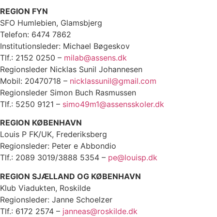
REGION FYN
SFO Humlebien, Glamsbjerg
Telefon: 6474 7862
Institutionsleder: Michael Bøgeskov
Tlf.: 2152 0250 –
milab@assens.dk
Regionsleder Nicklas Sunil Johannesen
Mobil: 20470718 –
nicklassunil@gmail.com
Regionsleder Simon Buch Rasmussen
Tlf.: 5250 9121 –
simo49m1@assensskoler.dk
REGION KØBENHAVN
Louis P FK/UK, Frederiksberg
Regionsleder: Peter e Abbondio
Tlf.: 2089 3019/3888 5354 –
pe@louisp.dk
REGION SJÆLLAND OG KØBENHAVN
Klub Viadukten, Roskilde
Regionsleder: Janne Schoelzer
Tlf.: 6172 2574 –
janneas@roskilde.dk