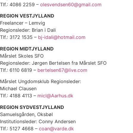
Tlf.: 4086 2259 –
olesvendsen60@gmail.com
REGION VESTJYLLAND
Freelancer – Lemvig
Regionsleder: Brian i Dali
Tlf.: 3172 1535 –
bj-idali@hotmail.com
REGION MIDTJYLLAND
Mårslet Skoles SFO
Regionsleder: Jørgen Bertelsen fra Mårslet SFO
Tlf.: 6110 6819 –
bertelsen67@live.com
Mårslet Ungdomsklub Regionsleder:
Michael Clausen
Tlf.: 4188 4113 –
micl@Aarhus.dk
REGION SYDVESTJYLLAND
Samuelsgården, Oksbøl
Institutionsleder: Conny Andersen
Tlf.: 5127 4668 –
coan@varde.dk