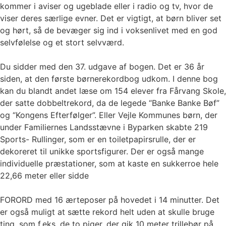
kommer i aviser og ugeblade eller i radio og tv, hvor de
viser deres særlige evner. Det er vigtigt, at børn bliver set
og hørt, så de bevæger sig ind i voksenlivet med en god
selvfølelse og et stort selvværd.
Du sidder med den 37. udgave af bogen. Det er 36 år
siden, at den første børnerekordbog udkom. I denne bog
kan du blandt andet læse om 154 elever fra Fårvang Skole,
der satte dobbeltrekord, da de legede “Banke Banke Bøf”
og “Kongens Efterfølger”. Eller Vejle Kommunes børn, der
under Familiernes Landsstævne i Byparken skabte 219
Sports- Rullinger, som er en toiletpapirsrulle, der er
dekoreret til unikke sportsfigurer. Der er også mange
individuelle præstationer, som at kaste en sukkerroe hele
22,66 meter eller sidde
FORORD med 16 ærteposer på hovedet i 14 minutter. Det
er også muligt at sætte rekord helt uden at skulle bruge
ting, som f.eks. de to piger, der gik 10 meter trillebør på