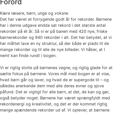
Forord
Kære læsere, børn, unge og voksne
Det har været et forrygende godt år for rekorder. Børnene
har i denne udgave endda sat rekord i det største antal
rekorder på ét år. Så vi er på banen med 420 nye, friske
børnerekorder og 940 rekorder i alt. Det har betydet, at vi
har måttet lave en ny struktur, så der både er plads til de
mange rekorder og til alle de nye billeder. Vi håber, at I
nemt kan finde rundt i bogen.
Vi er rigtig stolte på børnenes vegne, og rigtig glade for at
sætte fokus på børnene. Vores mål med bogen er at vise,
hvad børn går og laver, og hvad de er supergode til – og
således anerkende dem med alle deres evner og sjove
påfund. Det er vigtigt for alle børn, at det, de kan og gør,
også betyder noget. Børnene har været sprængfyldt med
rekordenergi og kreativitet, og det er der kommet rigtig
mange spændende rekorder ud af. Vi oplever, at børnene