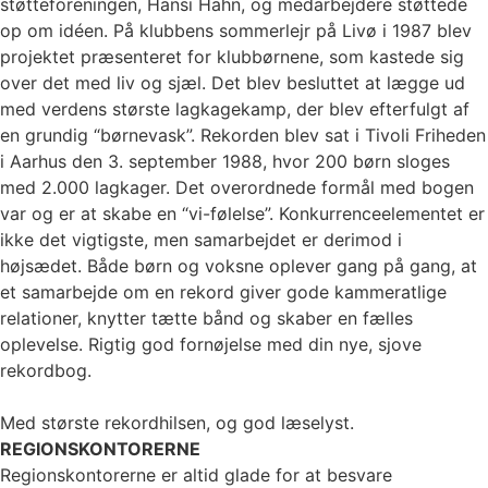
støtteforeningen, Hansi Hahn, og medarbejdere støttede
op om idéen. På klubbens sommerlejr på Livø i 1987 blev
projektet præsenteret for klubbørnene, som kastede sig
over det med liv og sjæl. Det blev besluttet at lægge ud
med verdens største lagkagekamp, der blev efterfulgt af
en grundig “børnevask”. Rekorden blev sat i Tivoli Friheden
i Aarhus den 3. september 1988, hvor 200 børn sloges
med 2.000 lagkager. Det overordnede formål med bogen
var og er at skabe en “vi-følelse”. Konkurrenceelementet er
ikke det vigtigste, men samarbejdet er derimod i
højsædet. Både børn og voksne oplever gang på gang, at
et samarbejde om en rekord giver gode kammeratlige
relationer, knytter tætte bånd og skaber en fælles
oplevelse. Rigtig god fornøjelse med din nye, sjove
rekordbog.
Med største rekordhilsen, og god læselyst.
REGIONSKONTORERNE
Regionskontorerne er altid glade for at besvare