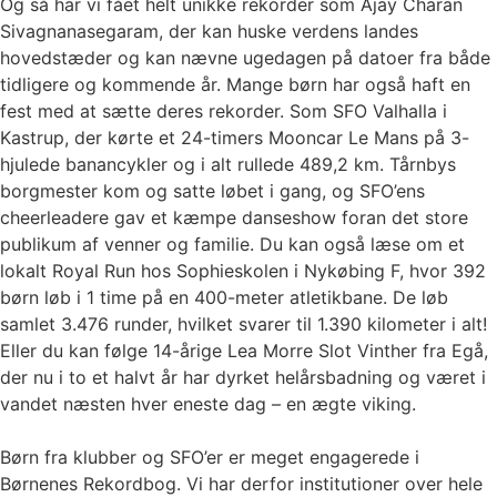
Og så har vi fået helt unikke rekorder som Ajay Charan
Sivagnanasegaram, der kan huske verdens landes
hovedstæder og kan nævne ugedagen på datoer fra både
tidligere og kommende år. Mange børn har også haft en
fest med at sætte deres rekorder. Som SFO Valhalla i
Kastrup, der kørte et 24-timers Mooncar Le Mans på 3-
hjulede banancykler og i alt rullede 489,2 km. Tårnbys
borgmester kom og satte løbet i gang, og SFO’ens
cheerleadere gav et kæmpe danseshow foran det store
publikum af venner og familie. Du kan også læse om et
lokalt Royal Run hos Sophieskolen i Nykøbing F, hvor 392
børn løb i 1 time på en 400-meter atletikbane. De løb
samlet 3.476 runder, hvilket svarer til 1.390 kilometer i alt!
Eller du kan følge 14-årige Lea Morre Slot Vinther fra Egå,
der nu i to et halvt år har dyrket helårsbadning og været i
vandet næsten hver eneste dag – en ægte viking.
Børn fra klubber og SFO’er er meget engagerede i
Børnenes Rekordbog. Vi har derfor institutioner over hele