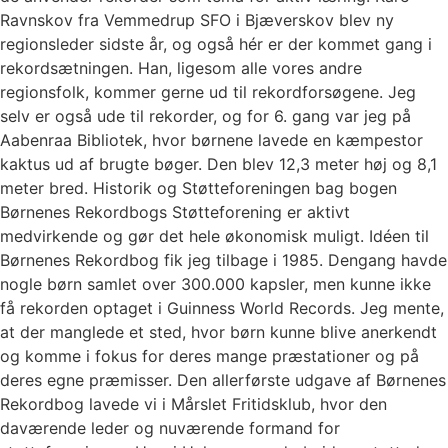
Ravnskov fra Vemmedrup SFO i Bjæverskov blev ny
regionsleder sidste år, og også hér er der kommet gang i
rekordsætningen. Han, ligesom alle vores andre
regionsfolk, kommer gerne ud til rekordforsøgene. Jeg
selv er også ude til rekorder, og for 6. gang var jeg på
Aabenraa Bibliotek, hvor børnene lavede en kæmpestor
kaktus ud af brugte bøger. Den blev 12,3 meter høj og 8,1
meter bred. Historik og Støtteforeningen bag bogen
Børnenes Rekordbogs Støtteforening er aktivt
medvirkende og gør det hele økonomisk muligt. Idéen til
Børnenes Rekordbog fik jeg tilbage i 1985. Dengang havde
nogle børn samlet over 300.000 kapsler, men kunne ikke
få rekorden optaget i Guinness World Records. Jeg mente,
at der manglede et sted, hvor børn kunne blive anerkendt
og komme i fokus for deres mange præstationer og på
deres egne præmisser. Den allerførste udgave af Børnenes
Rekordbog lavede vi i Mårslet Fritidsklub, hvor den
daværende leder og nuværende formand for