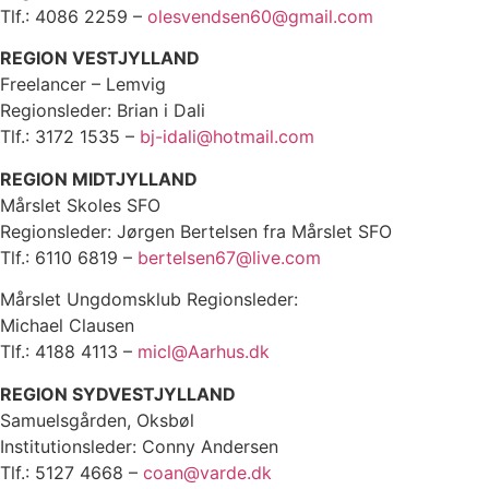
Tlf.: 4086 2259 –
olesvendsen60@gmail.com
REGION VESTJYLLAND
Freelancer – Lemvig
Regionsleder: Brian i Dali
Tlf.: 3172 1535 –
bj-idali@hotmail.com
REGION MIDTJYLLAND
Mårslet Skoles SFO
Regionsleder: Jørgen Bertelsen fra Mårslet SFO
Tlf.: 6110 6819 –
bertelsen67@live.com
Mårslet Ungdomsklub Regionsleder:
Michael Clausen
Tlf.: 4188 4113 –
micl@Aarhus.dk
REGION SYDVESTJYLLAND
Samuelsgården, Oksbøl
Institutionsleder: Conny Andersen
Tlf.: 5127 4668 –
coan@varde.dk