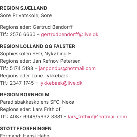
REGION SJÆLLAND
Sorø Privatskole, Sorø
Regionsleder: Gertrud Bendorff
Tlf.: 2576 6660 –
gertrudbendorff@live.dk
REGION LOLLAND OG FALSTER
Sophieskolen SFO, Nykøbing F.
Regionsleder: Jan Refnov Petersen
Tlf.: 5174 5198 –
janpondus@hotmail.com
Regionsleder Lone Lykkebæk
Tlf.: 2347 1745 –
lykkebaek@live.dk
REGION BORNHOLM
Paradisbakkeskolens SFO, Nexø
Regionsleder: Lars Frithiof
Tlf.: 4087 6946/5692 3381 –
lars_frithiof@hotmail.com
STØTTEFORENINGEN
Formand: Hansi Hahn