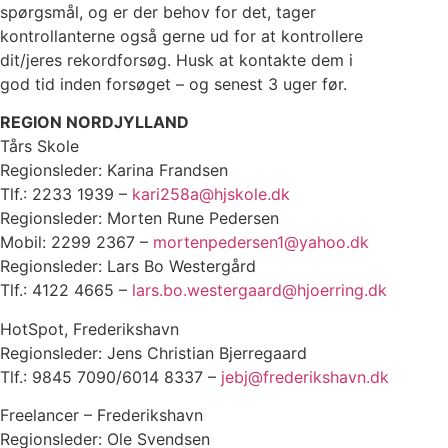
spørgsmål, og er der behov for det, tager
kontrollanterne også gerne ud for at kontrollere
dit/jeres rekordforsøg. Husk at kontakte dem i
god tid inden forsøget – og senest 3 uger før.
REGION NORDJYLLAND
Tårs Skole
Regionsleder: Karina Frandsen
Tlf.: 2233 1939 –
kari258a@hjskole.dk
Regionsleder: Morten Rune Pedersen
Mobil: 2299 2367 –
mortenpedersen1@yahoo.dk
Regionsleder: Lars Bo Westergård
Tlf.: 4122 4665 –
lars.bo.westergaard@hjoerring.dk
HotSpot, Frederikshavn
Regionsleder: Jens Christian Bjerregaard
Tlf.: 9845 7090/6014 8337 –
jebj@frederikshavn.dk
Freelancer – Frederikshavn
Regionsleder: Ole Svendsen