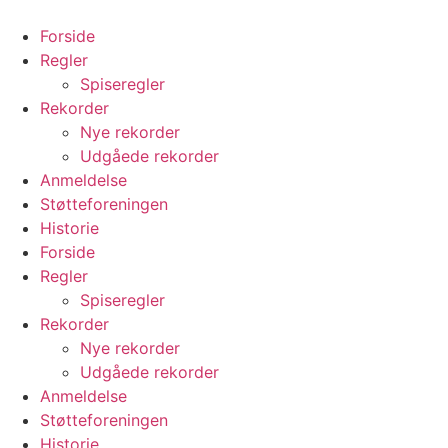
Videre
til
Forside
indhold
Regler
Spiseregler
Rekorder
Nye rekorder
Udgåede rekorder
Anmeldelse
Støtteforeningen
Historie
Forside
Regler
Spiseregler
Rekorder
Nye rekorder
Udgåede rekorder
Anmeldelse
Støtteforeningen
Historie