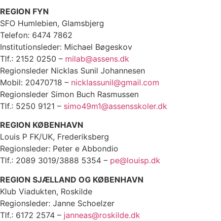
REGION FYN
SFO Humlebien, Glamsbjerg
Telefon: 6474 7862
Institutionsleder: Michael Bøgeskov
Tlf.: 2152 0250 –
milab@assens.dk
Regionsleder Nicklas Sunil Johannesen
Mobil: 20470718 –
nicklassunil@gmail.com
Regionsleder Simon Buch Rasmussen
Tlf.: 5250 9121 –
simo49m1@assensskoler.dk
REGION KØBENHAVN
Louis P FK/UK, Frederiksberg
Regionsleder: Peter e Abbondio
Tlf.: 2089 3019/3888 5354 –
pe@louisp.dk
REGION SJÆLLAND OG KØBENHAVN
Klub Viadukten, Roskilde
Regionsleder: Janne Schoelzer
Tlf.: 6172 2574 –
janneas@roskilde.dk