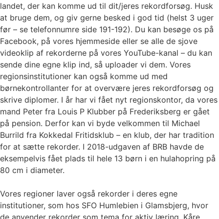
landet, der kan komme ud til dit/jeres rekordforsøg. Husk
at bruge dem, og giv gerne besked i god tid (helst 3 uger
før – se telefonnumre side 191-192). Du kan besøge os på
Facebook, på vores hjemmeside eller se alle de sjove
videoklip af rekorderne på vores YouTube-kanal – du kan
sende dine egne klip ind, så uploader vi dem. Vores
regionsinstitutioner kan også komme ud med
børnekontrollanter for at overvære jeres rekordforsøg og
skrive diplomer. I år har vi fået nyt regionskontor, da vores
mand Peter fra Louis P Klubber på Frederiksberg er gået
på pension. Derfor kan vi byde velkommen til Michael
Burrild fra Kokkedal Fritidsklub – en klub, der har tradition
for at sætte rekorder. I 2018-udgaven af BRB havde de
eksempelvis fået plads til hele 13 børn i en hulahopring på
80 cm i diameter.
Vores regioner laver også rekorder i deres egne
institutioner, som hos SFO Humlebien i Glamsbjerg, hvor
de anvender rekorder som tema for aktiv læring. Kåre