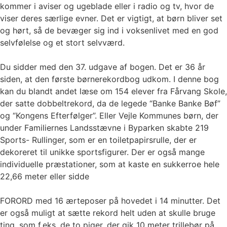
kommer i aviser og ugeblade eller i radio og tv, hvor de
viser deres særlige evner. Det er vigtigt, at børn bliver set
og hørt, så de bevæger sig ind i voksenlivet med en god
selvfølelse og et stort selvværd.
Du sidder med den 37. udgave af bogen. Det er 36 år
siden, at den første børnerekordbog udkom. I denne bog
kan du blandt andet læse om 154 elever fra Fårvang Skole,
der satte dobbeltrekord, da de legede “Banke Banke Bøf”
og “Kongens Efterfølger”. Eller Vejle Kommunes børn, der
under Familiernes Landsstævne i Byparken skabte 219
Sports- Rullinger, som er en toiletpapirsrulle, der er
dekoreret til unikke sportsfigurer. Der er også mange
individuelle præstationer, som at kaste en sukkerroe hele
22,66 meter eller sidde
FORORD med 16 ærteposer på hovedet i 14 minutter. Det
er også muligt at sætte rekord helt uden at skulle bruge
ting, som f.eks. de to piger, der gik 10 meter trillebør på