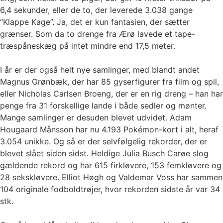
6,4 sekunder, eller de to, der leverede 3.038 gange
“Klappe Kage”. Ja, det er kun fantasien, der sætter
grænser. Som da to drenge fra Ærø lavede et tape-
træspåneskæg på intet mindre end 17,5 meter.
I år er der også helt nye samlinger, med blandt andet
Magnus Grønbæk, der har 85 gyserfigurer fra film og spil,
eller Nicholas Carlsen Broeng, der er en rig dreng – han har
penge fra 31 forskellige lande i både sedler og mønter.
Mange samlinger er desuden blevet udvidet. Adam
Hougaard Månsson har nu 4.193 Pokémon-kort i alt, heraf
3.054 unikke. Og så er der selvfølgelig rekorder, der er
blevet slået siden sidst. Heldige Julia Busch Carøe slog
gældende rekord og har 615 firkløvere, 153 femkløvere og
28 sekskløvere. Elliot Høgh og Valdemar Voss har sammen
104 originale fodboldtrøjer, hvor rekorden sidste år var 34
stk.