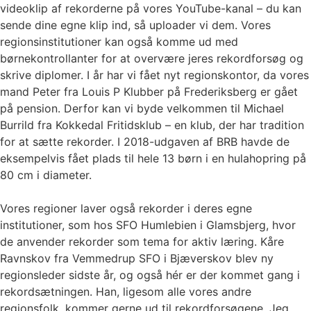
videoklip af rekorderne på vores YouTube-kanal – du kan
sende dine egne klip ind, så uploader vi dem. Vores
regionsinstitutioner kan også komme ud med
børnekontrollanter for at overvære jeres rekordforsøg og
skrive diplomer. I år har vi fået nyt regionskontor, da vores
mand Peter fra Louis P Klubber på Frederiksberg er gået
på pension. Derfor kan vi byde velkommen til Michael
Burrild fra Kokkedal Fritidsklub – en klub, der har tradition
for at sætte rekorder. I 2018-udgaven af BRB havde de
eksempelvis fået plads til hele 13 børn i en hulahopring på
80 cm i diameter.
Vores regioner laver også rekorder i deres egne
institutioner, som hos SFO Humlebien i Glamsbjerg, hvor
de anvender rekorder som tema for aktiv læring. Kåre
Ravnskov fra Vemmedrup SFO i Bjæverskov blev ny
regionsleder sidste år, og også hér er der kommet gang i
rekordsætningen. Han, ligesom alle vores andre
regionsfolk, kommer gerne ud til rekordforsøgene. Jeg