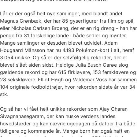
I år er der også helt nye samlinger, med blandt andet
Magnus Grønbæk, der har 85 gyserfigurer fra film og spil,
eller Nicholas Carlsen Broeng, der er en rig dreng – han har
penge fra 31 forskellige lande i både sedler og mønter.
Mange samlinger er desuden blevet udvidet. Adam
Hougaard Månsson har nu 4.193 Pokémon-kort i alt, heraf
3.054 unikke. Og så er der selvfølgelig rekorder, der er
blevet slået siden sidst. Heldige Julia Busch Carøe slog
gældende rekord og har 615 firkløvere, 153 femkløvere og
28 sekskløvere. Elliot Høgh og Valdemar Voss har sammen
104 originale fodboldtrøjer, hvor rekorden sidste år var 34
stk.
Og så har vi fået helt unikke rekorder som Ajay Charan
Sivagnanasegaram, der kan huske verdens landes
hovedstæder og kan nævne ugedagen på datoer fra både
tidligere og kommende år. Mange børn har også haft en