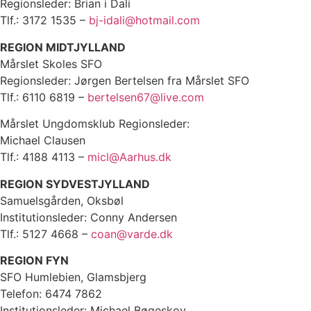
Regionsleder: Brian i Dali
Tlf.: 3172 1535 –
bj-idali@hotmail.com
REGION MIDTJYLLAND
Mårslet Skoles SFO
Regionsleder: Jørgen Bertelsen fra Mårslet SFO
Tlf.: 6110 6819 –
bertelsen67@live.com
Mårslet Ungdomsklub Regionsleder:
Michael Clausen
Tlf.: 4188 4113 –
micl@Aarhus.dk
REGION SYDVESTJYLLAND
Samuelsgården, Oksbøl
Institutionsleder: Conny Andersen
Tlf.: 5127 4668 –
coan@varde.dk
REGION FYN
SFO Humlebien, Glamsbjerg
Telefon: 6474 7862
Institutionsleder: Michael Bøgeskov