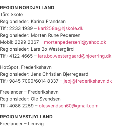
REGION NORDJYLLAND
Tårs Skole
Regionsleder: Karina Frandsen
Tlf.: 2233 1939 –
kari258a@hjskole.dk
Regionsleder: Morten Rune Pedersen
Mobil: 2299 2367 –
mortenpedersen1@yahoo.dk
Regionsleder: Lars Bo Westergård
Tlf.: 4122 4665 –
lars.bo.westergaard@hjoerring.dk
HotSpot, Frederikshavn
Regionsleder: Jens Christian Bjerregaard
Tlf.: 9845 7090/6014 8337 –
jebj@frederikshavn.dk
Freelancer – Frederikshavn
Regionsleder: Ole Svendsen
Tlf.: 4086 2259 –
olesvendsen60@gmail.com
REGION VESTJYLLAND
Freelancer – Lemvig