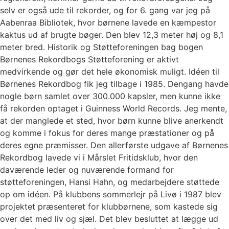
selv er også ude til rekorder, og for 6. gang var jeg på
Aabenraa Bibliotek, hvor børnene lavede en kæmpestor
kaktus ud af brugte bøger. Den blev 12,3 meter høj og 8,1
meter bred. Historik og Støtteforeningen bag bogen
Børnenes Rekordbogs Støtteforening er aktivt
medvirkende og gør det hele økonomisk muligt. Idéen til
Børnenes Rekordbog fik jeg tilbage i 1985. Dengang havde
nogle børn samlet over 300.000 kapsler, men kunne ikke
få rekorden optaget i Guinness World Records. Jeg mente,
at der manglede et sted, hvor børn kunne blive anerkendt
og komme i fokus for deres mange præstationer og på
deres egne præmisser. Den allerførste udgave af Børnenes
Rekordbog lavede vi i Mårslet Fritidsklub, hvor den
daværende leder og nuværende formand for
støtteforeningen, Hansi Hahn, og medarbejdere støttede
op om idéen. På klubbens sommerlejr på Livø i 1987 blev
projektet præsenteret for klubbørnene, som kastede sig
over det med liv og sjæl. Det blev besluttet at lægge ud