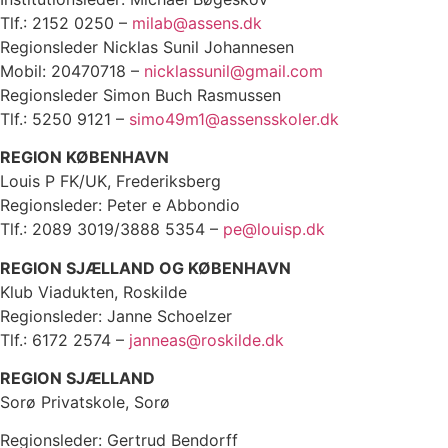
Tlf.: 2152 0250 –
milab@assens.dk
Regionsleder Nicklas Sunil Johannesen
Mobil: 20470718 –
nicklassunil@gmail.com
Regionsleder Simon Buch Rasmussen
Tlf.: 5250 9121 –
simo49m1@assensskoler.dk
REGION KØBENHAVN
Louis P FK/UK, Frederiksberg
Regionsleder: Peter e Abbondio
Tlf.: 2089 3019/3888 5354 –
pe@louisp.dk
REGION SJÆLLAND OG KØBENHAVN
Klub Viadukten, Roskilde
Regionsleder: Janne Schoelzer
Tlf.: 6172 2574 –
janneas@roskilde.dk
REGION SJÆLLAND
Sorø Privatskole, Sorø
Regionsleder: Gertrud Bendorff