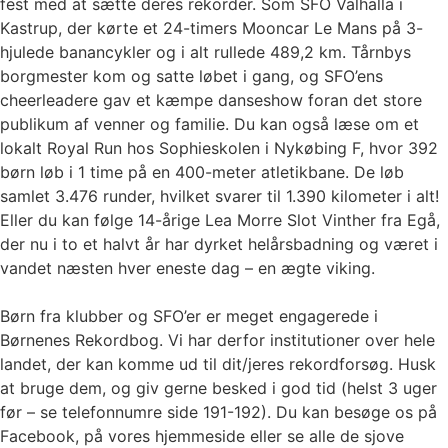
fest med at sætte deres rekorder. Som SFO Valhalla i
Kastrup, der kørte et 24-timers Mooncar Le Mans på 3-
hjulede banancykler og i alt rullede 489,2 km. Tårnbys
borgmester kom og satte løbet i gang, og SFO’ens
cheerleadere gav et kæmpe danseshow foran det store
publikum af venner og familie. Du kan også læse om et
lokalt Royal Run hos Sophieskolen i Nykøbing F, hvor 392
børn løb i 1 time på en 400-meter atletikbane. De løb
samlet 3.476 runder, hvilket svarer til 1.390 kilometer i alt!
Eller du kan følge 14-årige Lea Morre Slot Vinther fra Egå,
der nu i to et halvt år har dyrket helårsbadning og været i
vandet næsten hver eneste dag – en ægte viking.
Børn fra klubber og SFO’er er meget engagerede i
Børnenes Rekordbog. Vi har derfor institutioner over hele
landet, der kan komme ud til dit/jeres rekordforsøg. Husk
at bruge dem, og giv gerne besked i god tid (helst 3 uger
før – se telefonnumre side 191-192). Du kan besøge os på
Facebook, på vores hjemmeside eller se alle de sjove