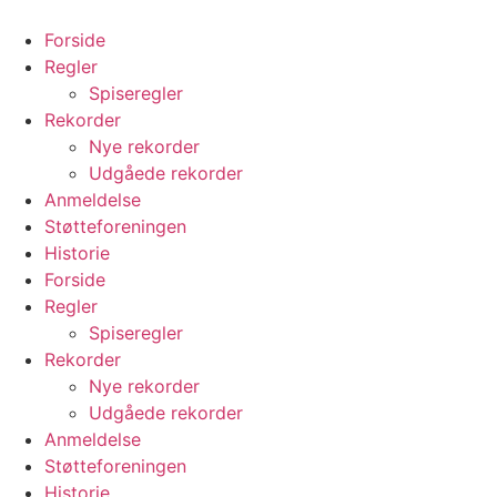
Videre
til
Forside
indhold
Regler
Spiseregler
Rekorder
Nye rekorder
Udgåede rekorder
Anmeldelse
Støtteforeningen
Historie
Forside
Regler
Spiseregler
Rekorder
Nye rekorder
Udgåede rekorder
Anmeldelse
Støtteforeningen
Historie