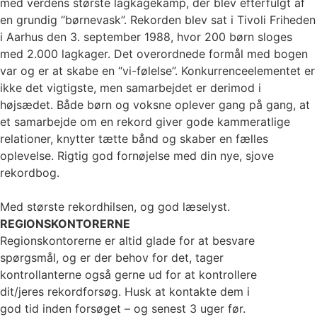
med verdens største lagkagekamp, der blev efterfulgt af
en grundig “børnevask”. Rekorden blev sat i Tivoli Friheden
i Aarhus den 3. september 1988, hvor 200 børn sloges
med 2.000 lagkager. Det overordnede formål med bogen
var og er at skabe en “vi-følelse”. Konkurrenceelementet er
ikke det vigtigste, men samarbejdet er derimod i
højsædet. Både børn og voksne oplever gang på gang, at
et samarbejde om en rekord giver gode kammeratlige
relationer, knytter tætte bånd og skaber en fælles
oplevelse. Rigtig god fornøjelse med din nye, sjove
rekordbog.
Med største rekordhilsen, og god læselyst.
REGIONSKONTORERNE
Regionskontorerne er altid glade for at besvare
spørgsmål, og er der behov for det, tager
kontrollanterne også gerne ud for at kontrollere
dit/jeres rekordforsøg. Husk at kontakte dem i
god tid inden forsøget – og senest 3 uger før.