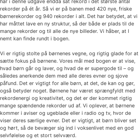
har i denne udgave endda sat rekord i det største antal
rekorder på ét år. Så vi er på banen med 420 nye, friske
børnerekorder og 940 rekorder i alt. Det har betydet, at vi
har måttet lave en ny struktur, så der både er plads til de
mange rekorder og til alle de nye billeder. Vi håber, at I
nemt kan finde rundt i bogen.
Vi er rigtig stolte på børnenes vegne, og rigtig glade for at
sætte fokus på børnene. Vores mål med bogen er at vise,
hvad børn går og laver, og hvad de er supergode til – og
således anerkende dem med alle deres evner og sjove
påfund. Det er vigtigt for alle børn, at det, de kan og gør,
også betyder noget. Børnene har været sprængfyldt med
rekordenergi og kreativitet, og det er der kommet rigtig
mange spændende rekorder ud af. Vi oplever, at børnene
kommer i aviser og ugeblade eller i radio og tv, hvor de
viser deres særlige evner. Det er vigtigt, at børn bliver set
og hørt, så de bevæger sig ind i voksenlivet med en god
selvfølelse og et stort selvværd.