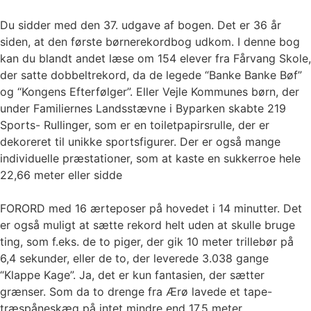
Du sidder med den 37. udgave af bogen. Det er 36 år
siden, at den første børnerekordbog udkom. I denne bog
kan du blandt andet læse om 154 elever fra Fårvang Skole,
der satte dobbeltrekord, da de legede “Banke Banke Bøf”
og “Kongens Efterfølger”. Eller Vejle Kommunes børn, der
under Familiernes Landsstævne i Byparken skabte 219
Sports- Rullinger, som er en toiletpapirsrulle, der er
dekoreret til unikke sportsfigurer. Der er også mange
individuelle præstationer, som at kaste en sukkerroe hele
22,66 meter eller sidde
FORORD med 16 ærteposer på hovedet i 14 minutter. Det
er også muligt at sætte rekord helt uden at skulle bruge
ting, som f.eks. de to piger, der gik 10 meter trillebør på
6,4 sekunder, eller de to, der leverede 3.038 gange
“Klappe Kage”. Ja, det er kun fantasien, der sætter
grænser. Som da to drenge fra Ærø lavede et tape-
træspåneskæg på intet mindre end 17,5 meter.