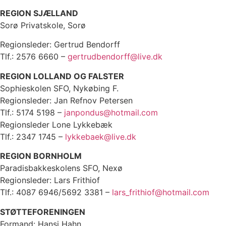
REGION SJÆLLAND
Sorø Privatskole, Sorø
Regionsleder: Gertrud Bendorff
Tlf.: 2576 6660 –
gertrudbendorff@live.dk
REGION LOLLAND OG FALSTER
Sophieskolen SFO, Nykøbing F.
Regionsleder: Jan Refnov Petersen
Tlf.: 5174 5198 –
janpondus@hotmail.com
Regionsleder Lone Lykkebæk
Tlf.: 2347 1745 –
lykkebaek@live.dk
REGION BORNHOLM
Paradisbakkeskolens SFO, Nexø
Regionsleder: Lars Frithiof
Tlf.: 4087 6946/5692 3381 –
lars_frithiof@hotmail.com
STØTTEFORENINGEN
Formand: Hansi Hahn