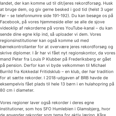
landet, der kan komme ud til dit/jeres rekordforsøg. Husk
at bruge dem, og giv gerne besked i god tid (helst 3 uger
før – se telefonnumre side 191-192). Du kan besøge os på
Facebook, på vores hjemmeside eller se alle de sjove
videoklip af rekorderne på vores YouTube-kanal – du kan
sende dine egne klip ind, så uploader vi dem. Vores
regionsinstitutioner kan også komme ud med
børnekontrollanter for at overvære jeres rekordforsøg og
skrive diplomer. I år har vi fået nyt regionskontor, da vores
mand Peter fra Louis P Klubber på Frederiksberg er gået
på pension. Derfor kan vi byde velkommen til Michael
Burrild fra Kokkedal Fritidsklub – en klub, der har tradition
for at sætte rekorder. I 2018-udgaven af BRB havde de
eksempelvis fået plads til hele 13 børn i en hulahopring på
80 cm i diameter.
Vores regioner laver også rekorder i deres egne
institutioner, som hos SFO Humlebien i Glamsbjerg, hvor
de anvender rekorder som tema for aktiv læring. Kåre