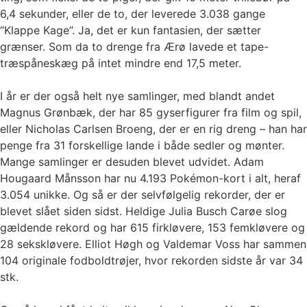
6,4 sekunder, eller de to, der leverede 3.038 gange
“Klappe Kage”. Ja, det er kun fantasien, der sætter
grænser. Som da to drenge fra Ærø lavede et tape-
træspåneskæg på intet mindre end 17,5 meter.
I år er der også helt nye samlinger, med blandt andet
Magnus Grønbæk, der har 85 gyserfigurer fra film og spil,
eller Nicholas Carlsen Broeng, der er en rig dreng – han har
penge fra 31 forskellige lande i både sedler og mønter.
Mange samlinger er desuden blevet udvidet. Adam
Hougaard Månsson har nu 4.193 Pokémon-kort i alt, heraf
3.054 unikke. Og så er der selvfølgelig rekorder, der er
blevet slået siden sidst. Heldige Julia Busch Carøe slog
gældende rekord og har 615 firkløvere, 153 femkløvere og
28 sekskløvere. Elliot Høgh og Valdemar Voss har sammen
104 originale fodboldtrøjer, hvor rekorden sidste år var 34
stk.