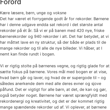
Forord
Kære læsere, børn, unge og voksne
Det har været et forrygende godt år for rekorder. Børnene
har i denne udgave endda sat rekord i det største antal
rekorder på ét år. Så vi er på banen med 420 nye, friske
børnerekorder og 940 rekorder i alt. Det har betydet, at vi
har måttet lave en ny struktur, så der både er plads til de
mange rekorder og til alle de nye billeder. Vi håber, at I
nemt kan finde rundt i bogen.
Vi er rigtig stolte på børnenes vegne, og rigtig glade for at
sætte fokus på børnene. Vores mål med bogen er at vise,
hvad børn går og laver, og hvad de er supergode til – og
således anerkende dem med alle deres evner og sjove
påfund. Det er vigtigt for alle børn, at det, de kan og gør,
også betyder noget. Børnene har været sprængfyldt med
rekordenergi og kreativitet, og det er der kommet rigtig
mange spændende rekorder ud af. Vi oplever, at børnene