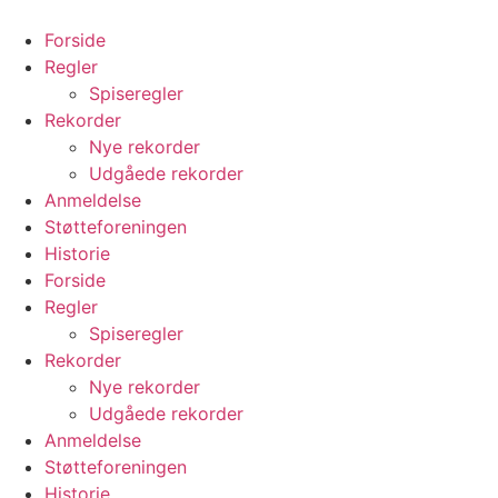
Videre
til
Forside
indhold
Regler
Spiseregler
Rekorder
Nye rekorder
Udgåede rekorder
Anmeldelse
Støtteforeningen
Historie
Forside
Regler
Spiseregler
Rekorder
Nye rekorder
Udgåede rekorder
Anmeldelse
Støtteforeningen
Historie