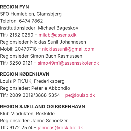
REGION FYN
SFO Humlebien, Glamsbjerg
Telefon: 6474 7862
Institutionsleder: Michael Bøgeskov
Tlf.: 2152 0250 –
milab@assens.dk
Regionsleder Nicklas Sunil Johannesen
Mobil: 20470718 –
nicklassunil@gmail.com
Regionsleder Simon Buch Rasmussen
Tlf.: 5250 9121 –
simo49m1@assensskoler.dk
REGION KØBENHAVN
Louis P FK/UK, Frederiksberg
Regionsleder: Peter e Abbondio
Tlf.: 2089 3019/3888 5354 –
pe@louisp.dk
REGION SJÆLLAND OG KØBENHAVN
Klub Viadukten, Roskilde
Regionsleder: Janne Schoelzer
Tlf.: 6172 2574 –
janneas@roskilde.dk