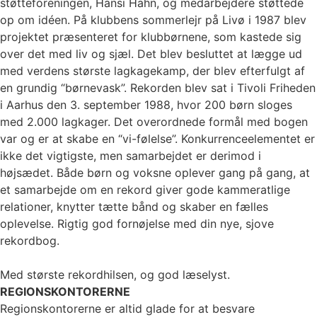
støtteforeningen, Hansi Hahn, og medarbejdere støttede
op om idéen. På klubbens sommerlejr på Livø i 1987 blev
projektet præsenteret for klubbørnene, som kastede sig
over det med liv og sjæl. Det blev besluttet at lægge ud
med verdens største lagkagekamp, der blev efterfulgt af
en grundig “børnevask”. Rekorden blev sat i Tivoli Friheden
i Aarhus den 3. september 1988, hvor 200 børn sloges
med 2.000 lagkager. Det overordnede formål med bogen
var og er at skabe en “vi-følelse”. Konkurrenceelementet er
ikke det vigtigste, men samarbejdet er derimod i
højsædet. Både børn og voksne oplever gang på gang, at
et samarbejde om en rekord giver gode kammeratlige
relationer, knytter tætte bånd og skaber en fælles
oplevelse. Rigtig god fornøjelse med din nye, sjove
rekordbog.
Med største rekordhilsen, og god læselyst.
REGIONSKONTORERNE
Regionskontorerne er altid glade for at besvare