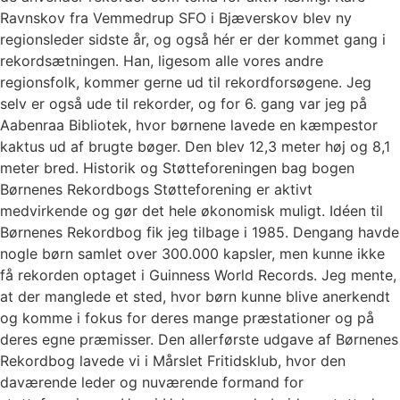
Ravnskov fra Vemmedrup SFO i Bjæverskov blev ny
regionsleder sidste år, og også hér er der kommet gang i
rekordsætningen. Han, ligesom alle vores andre
regionsfolk, kommer gerne ud til rekordforsøgene. Jeg
selv er også ude til rekorder, og for 6. gang var jeg på
Aabenraa Bibliotek, hvor børnene lavede en kæmpestor
kaktus ud af brugte bøger. Den blev 12,3 meter høj og 8,1
meter bred. Historik og Støtteforeningen bag bogen
Børnenes Rekordbogs Støtteforening er aktivt
medvirkende og gør det hele økonomisk muligt. Idéen til
Børnenes Rekordbog fik jeg tilbage i 1985. Dengang havde
nogle børn samlet over 300.000 kapsler, men kunne ikke
få rekorden optaget i Guinness World Records. Jeg mente,
at der manglede et sted, hvor børn kunne blive anerkendt
og komme i fokus for deres mange præstationer og på
deres egne præmisser. Den allerførste udgave af Børnenes
Rekordbog lavede vi i Mårslet Fritidsklub, hvor den
daværende leder og nuværende formand for