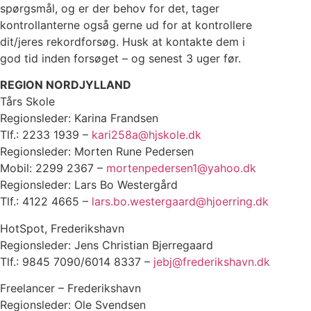
spørgsmål, og er der behov for det, tager
kontrollanterne også gerne ud for at kontrollere
dit/jeres rekordforsøg. Husk at kontakte dem i
god tid inden forsøget – og senest 3 uger før.
REGION NORDJYLLAND
Tårs Skole
Regionsleder: Karina Frandsen
Tlf.: 2233 1939 –
kari258a@hjskole.dk
Regionsleder: Morten Rune Pedersen
Mobil: 2299 2367 –
mortenpedersen1@yahoo.dk
Regionsleder: Lars Bo Westergård
Tlf.: 4122 4665 –
lars.bo.westergaard@hjoerring.dk
HotSpot, Frederikshavn
Regionsleder: Jens Christian Bjerregaard
Tlf.: 9845 7090/6014 8337 –
jebj@frederikshavn.dk
Freelancer – Frederikshavn
Regionsleder: Ole Svendsen