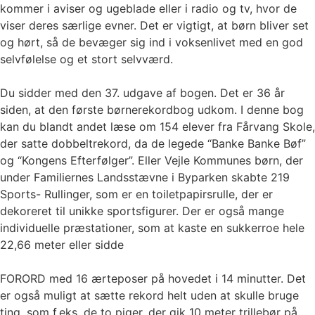
kommer i aviser og ugeblade eller i radio og tv, hvor de
viser deres særlige evner. Det er vigtigt, at børn bliver set
og hørt, så de bevæger sig ind i voksenlivet med en god
selvfølelse og et stort selvværd.
Du sidder med den 37. udgave af bogen. Det er 36 år
siden, at den første børnerekordbog udkom. I denne bog
kan du blandt andet læse om 154 elever fra Fårvang Skole,
der satte dobbeltrekord, da de legede “Banke Banke Bøf”
og “Kongens Efterfølger”. Eller Vejle Kommunes børn, der
under Familiernes Landsstævne i Byparken skabte 219
Sports- Rullinger, som er en toiletpapirsrulle, der er
dekoreret til unikke sportsfigurer. Der er også mange
individuelle præstationer, som at kaste en sukkerroe hele
22,66 meter eller sidde
FORORD med 16 ærteposer på hovedet i 14 minutter. Det
er også muligt at sætte rekord helt uden at skulle bruge
ting, som f.eks. de to piger, der gik 10 meter trillebør på