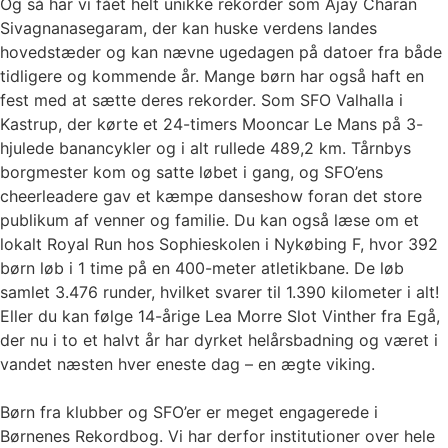
Og så har vi fået helt unikke rekorder som Ajay Charan
Sivagnanasegaram, der kan huske verdens landes
hovedstæder og kan nævne ugedagen på datoer fra både
tidligere og kommende år. Mange børn har også haft en
fest med at sætte deres rekorder. Som SFO Valhalla i
Kastrup, der kørte et 24-timers Mooncar Le Mans på 3-
hjulede banancykler og i alt rullede 489,2 km. Tårnbys
borgmester kom og satte løbet i gang, og SFO’ens
cheerleadere gav et kæmpe danseshow foran det store
publikum af venner og familie. Du kan også læse om et
lokalt Royal Run hos Sophieskolen i Nykøbing F, hvor 392
børn løb i 1 time på en 400-meter atletikbane. De løb
samlet 3.476 runder, hvilket svarer til 1.390 kilometer i alt!
Eller du kan følge 14-årige Lea Morre Slot Vinther fra Egå,
der nu i to et halvt år har dyrket helårsbadning og været i
vandet næsten hver eneste dag – en ægte viking.
Børn fra klubber og SFO’er er meget engagerede i
Børnenes Rekordbog. Vi har derfor institutioner over hele