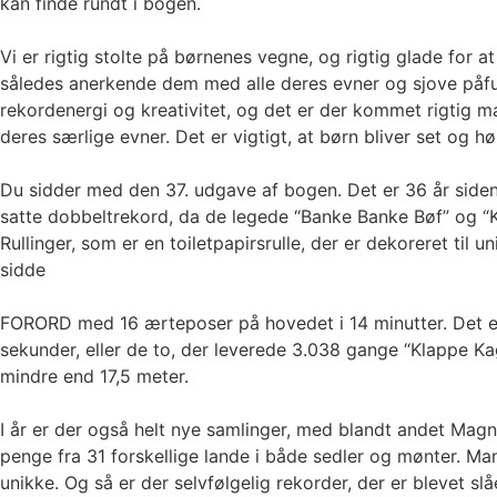
kan finde rundt i bogen.
Vi er rigtig stolte på børnenes vegne, og rigtig glade for
således anerkende dem med alle deres evner og sjove påfun
rekordenergi og kreativitet, og det er der kommet rigtig m
deres særlige evner. Det er vigtigt, at børn bliver set og 
Du sidder med den 37. udgave af bogen. Det er 36 år side
satte dobbeltrekord, da de legede “Banke Banke Bøf” og “
Rullinger, som er en toiletpapirsrulle, der er dekoreret til
sidde
FORORD med 16 ærteposer på hovedet i 14 minutter. Det er og
sekunder, eller de to, der leverede 3.038 gange “Klappe K
mindre end 17,5 meter.
I år er der også helt nye samlinger, med blandt andet Magnu
penge fra 31 forskellige lande i både sedler og mønter. 
unikke. Og så er der selvfølgelig rekorder, der er blevet s