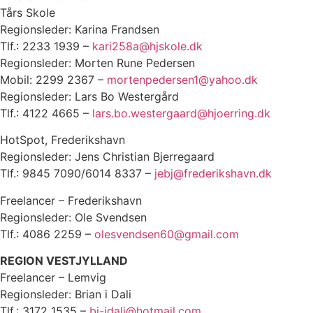
Tårs Skole
Regionsleder: Karina Frandsen
Tlf.: 2233 1939 –
kari258a@hjskole.dk
Regionsleder: Morten Rune Pedersen
Mobil: 2299 2367 –
mortenpedersen1@yahoo.dk
Regionsleder: Lars Bo Westergård
Tlf.: 4122 4665 –
lars.bo.westergaard@hjoerring.dk
HotSpot, Frederikshavn
Regionsleder: Jens Christian Bjerregaard
Tlf.: 9845 7090/6014 8337 –
jebj@frederikshavn.dk
Freelancer – Frederikshavn
Regionsleder: Ole Svendsen
Tlf.: 4086 2259 –
olesvendsen60@gmail.com
REGION VESTJYLLAND
Freelancer – Lemvig
Regionsleder: Brian i Dali
Tlf.: 3172 1535 –
bj-idali@hotmail.com