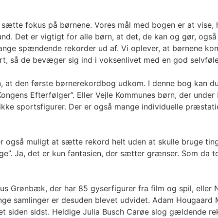
 at sætte fokus på børnene. Vores mål med bogen er at vise,
d. Det er vigtigt for alle børn, at det, de kan og gør, og
ange spændende rekorder ud af. Vi oplever, at børnene komme
hørt, så de bevæger sig ind i voksenlivet med en god selvføl
n, at den første børnerekordbog udkom. I denne bog kan du
Kongens Efterfølger”. Eller Vejle Kommunes børn, der unde
 unikke sportsfigurer. Der er også mange individuelle præsta
så muligt at sætte rekord helt uden at skulle bruge ting, s
age”. Ja, det er kun fantasien, der sætter grænser. Som da
s Grønbæk, der har 85 gyserfigurer fra film og spil, eller 
Mange samlinger er desuden blevet udvidet. Adam Hougaard 
lået siden sidst. Heldige Julia Busch Carøe slog gældende r