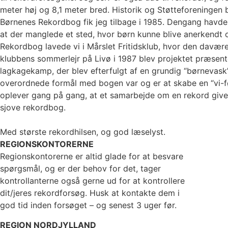
meter høj og 8,1 meter bred. Historik og Støtteforeningen
Børnenes Rekordbog fik jeg tilbage i 1985. Dengang havde
at der manglede et sted, hvor børn kunne blive anerkendt
Rekordbog lavede vi i Mårslet Fritidsklub, hvor den davæ
klubbens sommerlejr på Livø i 1987 blev projektet præsent
lagkagekamp, der blev efterfulgt af en grundig “børnevask
overordnede formål med bogen var og er at skabe en “vi-f
oplever gang på gang, at et samarbejde om en rekord giver
sjove rekordbog.
Med største rekordhilsen, og god læselyst.
REGIONSKONTORERNE
Regionskontorerne er altid glade for at besvare
spørgsmål, og er der behov for det, tager
kontrollanterne også gerne ud for at kontrollere
dit/jeres rekordforsøg. Husk at kontakte dem i
god tid inden forsøget – og senest 3 uger før.
REGION NORDJYLLAND